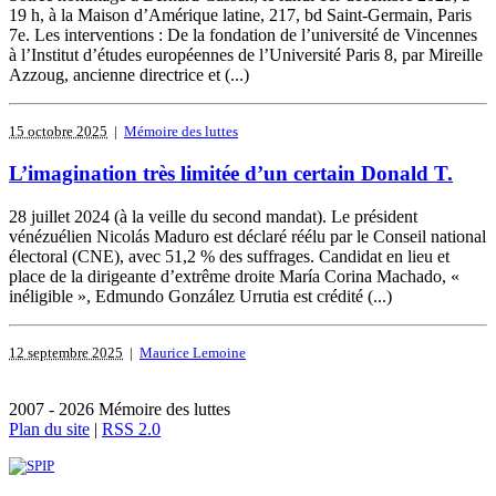
19 h, à la Maison d’Amérique latine, 217, bd Saint-Germain, Paris
7e. Les interventions : De la fondation de l’université de Vincennes
à l’Institut d’études européennes de l’Université Paris 8, par Mireille
Azzoug, ancienne directrice et (...)
15 octobre 2025
|
Mémoire des luttes
L’imagination très limitée d’un certain Donald T.
28 juillet 2024 (à la veille du second mandat). Le président
vénézuélien Nicolás Maduro est déclaré réélu par le Conseil national
électoral (CNE), avec 51,2 % des suffrages. Candidat en lieu et
place de la dirigeante d’extrême droite María Corina Machado, «
inéligible », Edmundo González Urrutia est crédité (...)
12 septembre 2025
|
Maurice Lemoine
2007 - 2026 Mémoire des luttes
Plan du site
|
RSS 2.0