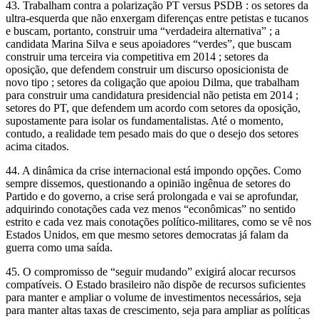
43. Trabalham contra a polarização PT versus PSDB : os setores da
ultra-esquerda que não enxergam diferenças entre petistas e tucanos
e buscam, portanto, construir uma “verdadeira alternativa” ; a
candidata Marina Silva e seus apoiadores “verdes”, que buscam
construir uma terceira via competitiva em 2014 ; setores da
oposição, que defendem construir um discurso oposicionista de
novo tipo ; setores da coligação que apoiou Dilma, que trabalham
para construir uma candidatura presidencial não petista em 2014 ;
setores do PT, que defendem um acordo com setores da oposição,
supostamente para isolar os fundamentalistas. Até o momento,
contudo, a realidade tem pesado mais do que o desejo dos setores
acima citados.
44. A dinâmica da crise internacional está impondo opções. Como
sempre dissemos, questionando a opinião ingênua de setores do
Partido e do governo, a crise será prolongada e vai se aprofundar,
adquirindo conotações cada vez menos “econômicas” no sentido
estrito e cada vez mais conotações político-militares, como se vê nos
Estados Unidos, em que mesmo setores democratas já falam da
guerra como uma saída.
45. O compromisso de “seguir mudando” exigirá alocar recursos
compatíveis. O Estado brasileiro não dispõe de recursos suficientes
para manter e ampliar o volume de investimentos necessários, seja
para manter altas taxas de crescimento, seja para ampliar as políticas