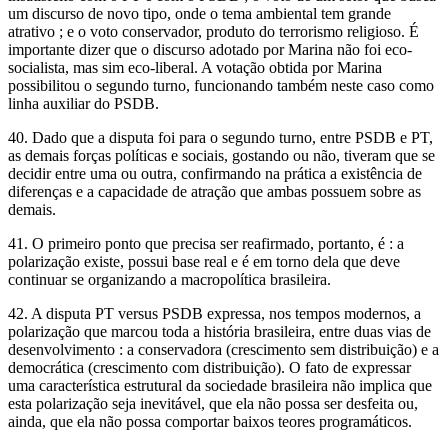
um discurso de novo tipo, onde o tema ambiental tem grande
atrativo ; e o voto conservador, produto do terrorismo religioso. É
importante dizer que o discurso adotado por Marina não foi eco-
socialista, mas sim eco-liberal. A votação obtida por Marina
possibilitou o segundo turno, funcionando também neste caso como
linha auxiliar do PSDB.
40. Dado que a disputa foi para o segundo turno, entre PSDB e PT,
as demais forças políticas e sociais, gostando ou não, tiveram que se
decidir entre uma ou outra, confirmando na prática a existência de
diferenças e a capacidade de atração que ambas possuem sobre as
demais.
41. O primeiro ponto que precisa ser reafirmado, portanto, é : a
polarização existe, possui base real e é em torno dela que deve
continuar se organizando a macropolítica brasileira.
42. A disputa PT versus PSDB expressa, nos tempos modernos, a
polarização que marcou toda a história brasileira, entre duas vias de
desenvolvimento : a conservadora (crescimento sem distribuição) e a
democrática (crescimento com distribuição). O fato de expressar
uma característica estrutural da sociedade brasileira não implica que
esta polarização seja inevitável, que ela não possa ser desfeita ou,
ainda, que ela não possa comportar baixos teores programáticos.