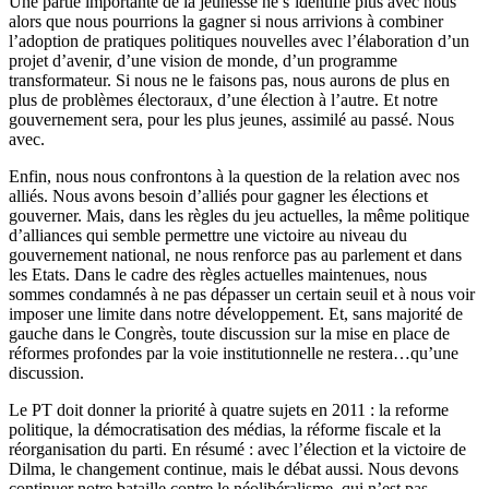
Une partie importante de la jeunesse ne s’identifie plus avec nous
alors que nous pourrions la gagner si nous arrivions à combiner
l’adoption de pratiques politiques nouvelles avec l’élaboration d’un
projet d’avenir, d’une vision de monde, d’un programme
transformateur. Si nous ne le faisons pas, nous aurons de plus en
plus de problèmes électoraux, d’une élection à l’autre. Et notre
gouvernement sera, pour les plus jeunes, assimilé au passé. Nous
avec.
Enfin, nous nous confrontons à la question de la relation avec nos
alliés. Nous avons besoin d’alliés pour gagner les élections et
gouverner. Mais, dans les règles du jeu actuelles, la même politique
d’alliances qui semble permettre une victoire au niveau du
gouvernement national, ne nous renforce pas au parlement et dans
les Etats. Dans le cadre des règles actuelles maintenues, nous
sommes condamnés à ne pas dépasser un certain seuil et à nous voir
imposer une limite dans notre développement. Et, sans majorité de
gauche dans le Congrès, toute discussion sur la mise en place de
réformes profondes par la voie institutionnelle ne restera…qu’une
discussion.
Le PT doit donner la priorité à quatre sujets en 2011 : la reforme
politique, la démocratisation des médias, la réforme fiscale et la
réorganisation du parti. En résumé : avec l’élection et la victoire de
Dilma, le changement continue, mais le débat aussi. Nous devons
continuer notre bataille contre le néolibéralisme, qui n’est pas