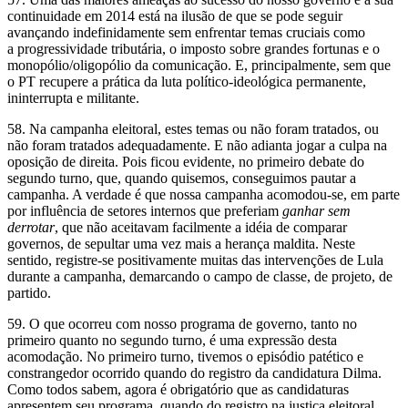
continuidade em 2014 está na ilusão de que se pode seguir
avançando indefinidamente sem enfrentar temas cruciais como
a progressividade tributária, o imposto sobre grandes fortunas e o
monopólio/oligopólio da comunicação. E, principalmente, sem que
o PT recupere a prática da luta político-ideológica permanente,
ininterrupta e militante.
58. Na campanha eleitoral, estes temas ou não foram tratados, ou
não foram tratados adequadamente. E não adianta jogar a culpa na
oposição de direita. Pois ficou evidente, no primeiro debate do
segundo turno, que, quando quisemos, conseguimos pautar a
campanha. A verdade é que nossa campanha acomodou-se, em parte
por influência de setores internos que preferiam
ganhar sem
derrotar
, que não aceitavam facilmente a idéia de comparar
governos, de sepultar uma vez mais a herança maldita. Neste
sentido, registre-se positivamente muitas das intervenções de Lula
durante a campanha, demarcando o campo de classe, de projeto, de
partido.
59. O que ocorreu com nosso programa de governo, tanto no
primeiro quanto no segundo turno, é uma expressão desta
acomodação. No primeiro turno, tivemos o episódio patético e
constrangedor ocorrido quando do registro da candidatura Dilma.
Como todos sabem, agora é obrigatório que as candidaturas
apresentem seu programa, quando do registro na justiça eleitoral.