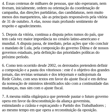
4. Essas centenas de milhares de pessoas, que não esperaram, nem
tiveram, inicialmente, ordem ou orientação da coordenação de
campanha, das direções partidárias, das candidaturas, nem muito
menos dos marqueteiros, são as principais responsáveis pela vitória
de 31 de outubro. A elas, nosso mais profundo sentimento de
respeito e agradecimento.
5. Depois da vitória, continua a disputa pelos rumos do país, que
tem cada vez maior importância no cenário latino-americano e
mundial. A disputa passa, de imediato, pelas ações que vão concluir
o mandato de Lula, pela composição do governo Dilma e de nossos
governos estaduais, pela definição das prioridades políticas do
próximo período.
6. Como tem ocorrido desde 2002, os derrotados pretendem definir
a composição e a pauta dos vitoriosos : este é o objetivo dos grandes
jornais, das revistas semanais e dos telejornais e radiojornais da
Rede Globo, com seus textos em favor do ajuste fiscal e em defesa
da nomeação de ministros identificados não com a continuidade das
mudanças, mas sim com o ajuste fiscal.
7. A mesma mídia oligárquica que pretende pautar o futuro governo
opera em favor da desconstituição da aliança governista,
estimulando a cizânia e espicaçando o Partido dos Trabalhadores ;
ao mesmo tempo em que opera a reconstituição da oposição.