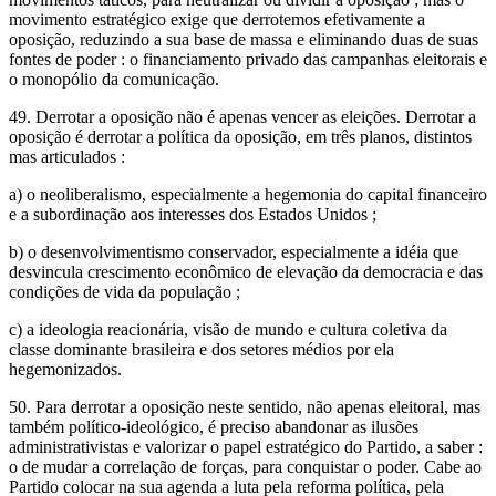
movimento estratégico exige que derrotemos efetivamente a
oposição, reduzindo a sua base de massa e eliminando duas de suas
fontes de poder : o financiamento privado das campanhas eleitorais e
o monopólio da comunicação.
49. Derrotar a oposição não é apenas vencer as eleições. Derrotar a
oposição é derrotar a política da oposição, em três planos, distintos
mas articulados :
a) o neoliberalismo, especialmente a hegemonia do capital financeiro
e a subordinação aos interesses dos Estados Unidos ;
b) o desenvolvimentismo conservador, especialmente a idéia que
desvincula crescimento econômico de elevação da democracia e das
condições de vida da população ;
c) a ideologia reacionária, visão de mundo e cultura coletiva da
classe dominante brasileira e dos setores médios por ela
hegemonizados.
50. Para derrotar a oposição neste sentido, não apenas eleitoral, mas
também político-ideológico, é preciso abandonar as ilusões
administrativistas e valorizar o papel estratégico do Partido, a saber :
o de mudar a correlação de forças, para conquistar o poder. Cabe ao
Partido colocar na sua agenda a luta pela reforma política, pela