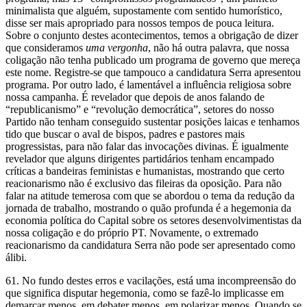
minimalista que alguém, supostamente com sentido humorístico,
disse ser mais apropriado para nossos tempos de pouca leitura.
Sobre o conjunto destes acontecimentos, temos a obrigação de dizer
que consideramos
uma vergonha
, não há outra palavra, que nossa
coligação não tenha publicado um programa de governo que mereça
este nome. Registre-se que tampouco a candidatura Serra apresentou
programa. Por outro lado, é lamentável a influência religiosa sobre
nossa campanha. É revelador que depois de anos falando de
“republicanismo” e “revolução democrática”, setores do nosso
Partido não tenham conseguido sustentar posições laicas e tenhamos
tido que buscar o aval de bispos, padres e pastores mais
progressistas, para não falar das invocações divinas. É igualmente
revelador que alguns dirigentes partidários tenham encampado
críticas a bandeiras feministas e humanistas, mostrando que certo
reacionarismo não é exclusivo das fileiras da oposição. Para não
falar na atitude temerosa com que se abordou o tema da redução da
jornada de trabalho, mostrando o quão profunda é a hegemonia da
economia política do Capital sobre os setores desenvolvimentistas da
nossa coligação e do próprio PT. Novamente, o extremado
reacionarismo da candidatura Serra não pode ser apresentado como
álibi.
61. No fundo destes erros e vacilações, está uma incompreensão do
que significa disputar hegemonia, como se fazê-lo implicasse em
demarcar menos, em debater menos, em polarizar menos. Quando se