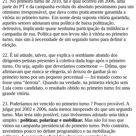
21. No primeiro turno de 2010, tal e qual ocorreu em 2006, uma
parte do PT e da campanha evoluiu do absoluto pessimismo para um
otimismo irresponsável, que dava como praticamente garantida a
vitória no primeiro turno. Em nome desta suposta vitória garantida,
aqueles setores adotaram uma política de baixa politização,
defensiva, implicando quase nenhuma participação da militância e
campanha de rua. Política que nos levou não à vitória no primeiro
turno, mas sim à necessidade de um segundo turno para definir a
eleição.
22. É tal atitude, talvez, que explica o semblante abatido dos
dirigentes petistas presentes à coletiva dada logo após o primeiro
turno. Ou seja, aquilo que deveríamos comemorar — Dilma, que
afirmavam que nunca se elegeria, só deixou de ganhar já no
primeiro turno por um pequeno percentual — foi tratado como se
fosse uma “derrota”. Quando na verdade, na primeira eleição sem
Lula como candidato, o resultado obtido no primeiro turno foi uma
grande vitória.
23. Poderíamos ter vencido no primeiro turno ? Pouco provável. A
julgar por 2002 e 2006, nada menos inesperado do que um segundo
turno. Mas teria sido possível, caso tivéssemos adotado uma tática
simples :
politizar, polarizar e mobilizar.
Mas não foi isso que
vimos na campanha presidencial do primeiro turno. Pelo contrário,
investimos pouco no debate programático e na mobilização