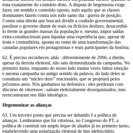
trata exatamente do contrário disto. A disputa de hegemonia exige
fazer, em sentido e conteúdo oposto, tudo aquilo que as classes
dominantes fazem contra nós todo santo dia : guerra de posição.
Contra uma direita que buscará dividir a coalizão governamental,
paralisar o governo diante de reais ou fictícios deslizes, desacreditá-
lo frente às grandes massas da população e, mesmo, impor saídas
extra-constitucionais para liquidar uma experiência que, apesar de
lenta e contraditória, aponta no rumo de uma transformação das
camadas populares em protagonistas e reais participantes da história.
62. É preciso reconhecer, aliás : diferentemente de 2006, a direita,
apesar da derrota eleitoral, não saiu desmoralizada da campanha. No
primeiro turno, enquanto do nosso lado muitas vezes faltou emoção
e mesmo campanha no antigo sentido da palavra, do lado deles se
constituiu um “núcleo duro” reacionário, que se projetará pelos
próximos anos. Nós ganhamos na defensiva ; eles perderam com
discurso de vitoriosos : saíram eleitoralmente desorganizados, mas
reencontraram seu filão ideológico.
Hegemonizar as alianças
63. Um terceiro ponto que precisa ser debatido é a política de
alianças. Lembramos que foi vitoriosa, no Congresso do PT, a
política de construir um amplo leque de aliados já no primeiro turno,
estabelecendo uma polarização eleitoral de tipo plebiscitário.