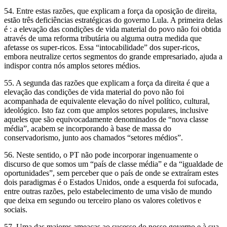
54. Entre estas razões, que explicam a força da oposição de direita,
estão três deficiências estratégicas do governo Lula. A primeira delas
é : a elevação das condições de vida material do povo não foi obtida
através de uma reforma tributária ou alguma outra medida que
afetasse os super-ricos. Essa “intocabilidade” dos super-ricos,
embora neutralize certos segmentos do grande empresariado, ajuda a
indispor contra nós amplos setores médios.
55. A segunda das razões que explicam a força da direita é que a
elevação das condições de vida material do povo não foi
acompanhada de equivalente elevação do nível político, cultural,
ideológico. Isto faz com que amplos setores populares, inclusive
aqueles que são equivocadamente denominados de “nova classe
média”, acabem se incorporando à base de massa do
conservadorismo, junto aos chamados “setores médios”.
56. Neste sentido, o PT não pode incorporar ingenuamente o
discurso de que somos um “país de classe média” e da “igualdade de
oportunidades”, sem perceber que o país de onde se extraíram estes
dois paradigmas é o Estados Unidos, onde a esquerda foi sufocada,
entre outras razões, pelo estabelecimento de uma visão de mundo
que deixa em segundo ou terceiro plano os valores coletivos e
sociais.
57. Uma das maiores ameaças ao sucesso do nosso governo e à sua