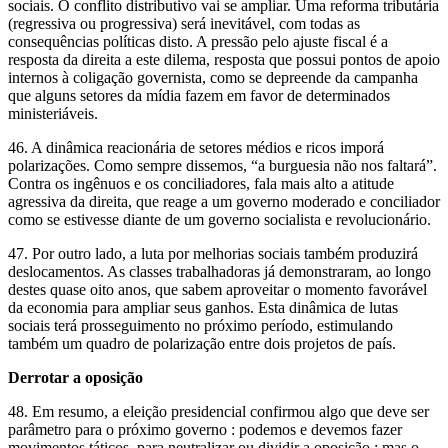
sociais. O conflito distributivo vai se ampliar. Uma reforma tributária
(regressiva ou progressiva) será inevitável, com todas as
consequências políticas disto. A pressão pelo ajuste fiscal é a
resposta da direita a este dilema, resposta que possui pontos de apoio
internos à coligação governista, como se depreende da campanha
que alguns setores da mídia fazem em favor de determinados
ministeriáveis.
46. A dinâmica reacionária de setores médios e ricos imporá
polarizações. Como sempre dissemos, “a burguesia não nos faltará”.
Contra os ingênuos e os conciliadores, fala mais alto a atitude
agressiva da direita, que reage a um governo moderado e conciliador
como se estivesse diante de um governo socialista e revolucionário.
47. Por outro lado, a luta por melhorias sociais também produzirá
deslocamentos. As classes trabalhadoras já demonstraram, ao longo
destes quase oito anos, que sabem aproveitar o momento favorável
da economia para ampliar seus ganhos. Esta dinâmica de lutas
sociais terá prosseguimento no próximo período, estimulando
também um quadro de polarização entre dois projetos de país.
Derrotar a oposição
48. Em resumo, a eleição presidencial confirmou algo que deve ser
parâmetro para o próximo governo : podemos e devemos fazer
movimentos táticos, para neutralizar ou dividir a oposição ; mas o