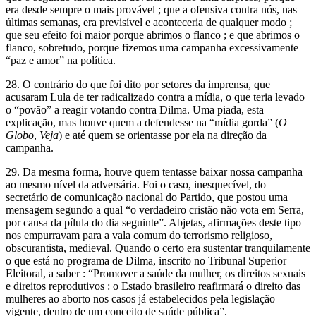
era desde sempre o mais provável ; que a ofensiva contra nós, nas
últimas semanas, era previsível e aconteceria de qualquer modo ;
que seu efeito foi maior porque abrimos o flanco ; e que abrimos o
flanco, sobretudo, porque fizemos uma campanha excessivamente
“paz e amor” na política.
28. O contrário do que foi dito por setores da imprensa, que
acusaram Lula de ter radicalizado contra a mídia, o que teria levado
o “povão” a reagir votando contra Dilma. Uma piada, esta
explicação, mas houve quem a defendesse na “mídia gorda” (
O
Globo
,
Veja
) e até quem se orientasse por ela na direção da
campanha.
29. Da mesma forma, houve quem tentasse baixar nossa campanha
ao mesmo nível da adversária. Foi o caso, inesquecível, do
secretário de comunicação nacional do Partido, que postou uma
mensagem segundo a qual “o verdadeiro cristão não vota em Serra,
por causa da pílula do dia seguinte”. Abjetas, afirmações deste tipo
nos empurravam para a vala comum do terrorismo religioso,
obscurantista, medieval. Quando o certo era sustentar tranquilamente
o que está no programa de Dilma, inscrito no Tribunal Superior
Eleitoral, a saber : “Promover a saúde da mulher, os direitos sexuais
e direitos reprodutivos : o Estado brasileiro reafirmará o direito das
mulheres ao aborto nos casos já estabelecidos pela legislação
vigente, dentro de um conceito de saúde pública”.