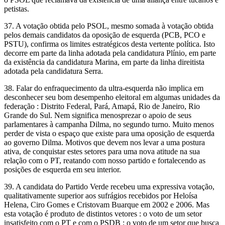
petistas.
37. A votação obtida pelo PSOL, mesmo somada à votação obtida
pelos demais candidatos da oposição de esquerda (PCB, PCO e
PSTU), confirma os limites estratégicos desta vertente política. Isto
decorre em parte da linha adotada pela candidatura Plínio, em parte
da existência da candidatura Marina, em parte da linha direitista
adotada pela candidatura Serra.
38. Falar do enfraquecimento da ultra-esquerda não implica em
desconhecer seu bom desempenho eleitoral em algumas unidades da
federação : Distrito Federal, Pará, Amapá, Rio de Janeiro, Rio
Grande do Sul. Nem significa menosprezar o apoio de seus
parlamentares à campanha Dilma, no segundo turno. Muito menos
perder de vista o espaço que existe para uma oposição de esquerda
ao governo Dilma. Motivos que devem nos levar a uma postura
ativa, de conquistar estes setores para uma nova atitude na sua
relação com o PT, reatando com nosso partido e fortalecendo as
posições de esquerda em seu interior.
39. A candidata do Partido Verde recebeu uma expressiva votação,
qualitativamente superior aos sufrágios recebidos por Heloísa
Helena, Ciro Gomes e Cristovam Buarque em 2002 e 2006. Mas
esta votação é produto de distintos vetores : o voto de um setor
insatisfeito com o PT e com o PSDB ; o voto de um setor que busca