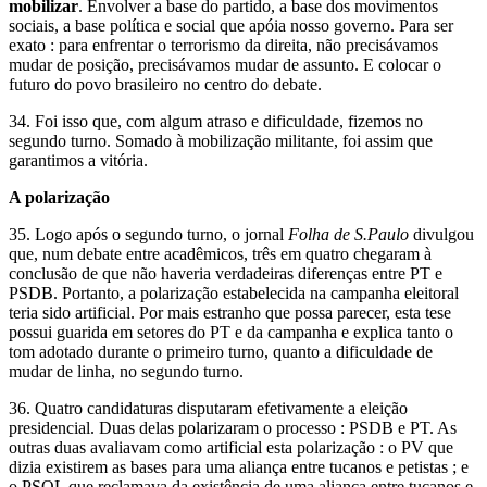
mobilizar
. Envolver a base do partido, a base dos movimentos
sociais, a base política e social que apóia nosso governo. Para ser
exato : para enfrentar o terrorismo da direita, não precisávamos
mudar de posição, precisávamos mudar de assunto. E colocar o
futuro do povo brasileiro no centro do debate.
34. Foi isso que, com algum atraso e dificuldade, fizemos no
segundo turno. Somado à mobilização militante, foi assim que
garantimos a vitória.
A polarização
35. Logo após o segundo turno, o jornal
Folha de S.Paulo
divulgou
que, num debate entre acadêmicos, três em quatro chegaram à
conclusão de que não haveria verdadeiras diferenças entre PT e
PSDB. Portanto, a polarização estabelecida na campanha eleitoral
teria sido artificial. Por mais estranho que possa parecer, esta tese
possui guarida em setores do PT e da campanha e explica tanto o
tom adotado durante o primeiro turno, quanto a dificuldade de
mudar de linha, no segundo turno.
36. Quatro candidaturas disputaram efetivamente a eleição
presidencial. Duas delas polarizaram o processo : PSDB e PT. As
outras duas avaliavam como artificial esta polarização : o PV que
dizia existirem as bases para uma aliança entre tucanos e petistas ; e
o PSOL que reclamava da existência de uma aliança entre tucanos e