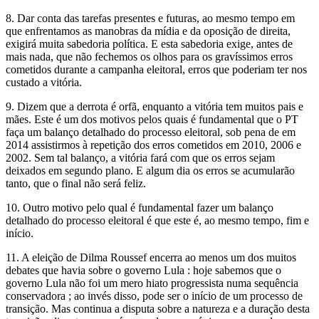
8. Dar conta das tarefas presentes e futuras, ao mesmo tempo em
que enfrentamos as manobras da mídia e da oposição de direita,
exigirá muita sabedoria política. E esta sabedoria exige, antes de
mais nada, que não fechemos os olhos para os gravíssimos erros
cometidos durante a campanha eleitoral, erros que poderiam ter nos
custado a vitória.
9. Dizem que a derrota é orfã, enquanto a vitória tem muitos pais e
mães. Este é um dos motivos pelos quais é fundamental que o PT
faça um balanço detalhado do processo eleitoral, sob pena de em
2014 assistirmos à repetição dos erros cometidos em 2010, 2006 e
2002. Sem tal balanço, a vitória fará com que os erros sejam
deixados em segundo plano. E algum dia os erros se acumularão
tanto, que o final não será feliz.
10. Outro motivo pelo qual é fundamental fazer um balanço
detalhado do processo eleitoral é que este é, ao mesmo tempo, fim e
início.
11. A eleição de Dilma Roussef encerra ao menos um dos muitos
debates que havia sobre o governo Lula : hoje sabemos que o
governo Lula não foi um mero hiato progressista numa sequência
conservadora ; ao invés disso, pode ser o início de um processo de
transição. Mas continua a disputa sobre a natureza e a duração desta