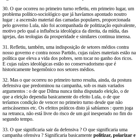
30. O que ocorreu no primeiro turno refletiu, em primeiro lugar, um
problema político-sociológico que já havíamos apontado noutro
lugar : a ascensão material das camadas populares, proporcionada
pelo governo Lula, não foi acompanhada de politização equivalente,
motivo pelo qual a influência ideológica da direita, da mídia, das
igrejas, das teologias da prosperidade e similares continua imensa.
31. Refletiu, também, uma indisposição de setores médios contra
nosso governo e contra nosso Partido, cujas raízes materiais estão na
política que eleva a vida dos pobres, sem tocar no ganho dos ricos.
E cujas raízes ideológicas estão no conservadorismo que é
historicamente hegemônico nos setores médios.
32. Mas o que ocorreu no primeiro turno resulta, ainda, da postura
defensiva que predominou na campanha, sob os mais variados
argumentos : o de que Dilma nunca tinha disputado eleição, o de
que a eleição dependia basicamente do efeito Lula, o de que
teríamos condição de vencer no primeiro turno desde que não
arriscássemos etc. Os efeitos práticos disto já sabíamos : quem joga
na retranca, não está livre do risco de um gol inesperado no fim do
segundo tempo.
33. O que significaria sair da defensiva ? O que significaria uma
campanha ofensiva ? Significaria basicamente
politizar, polarizar e