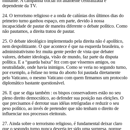
militante. A campanha oficial foi altamente centralizada e
dependente da TV.
24. O terrorismo religioso e a onda de calúnias dos últimos dias do
primeiro turno ganhou espaço, em parte, devido à nossa
incapacidade de pautar de maneira diferente o debate político. Como
não pautamos, a direita tratou de pautar.
25. O debate ideológico implementado pela direita não é apolítico,
nem despolitizante. O que acontece é que na esquerda brasileira, o
administrativismo fez muita gente perder de vista que debater
valores, debater ideologia, visão de mundo, faz parte da disputa
política. E a “guarda baixa” fez com que víssemos amigos, ou
neutralidade, onde havia inimigos. Como se veria no segundo turno,
por exemplo, a ênfase no tema do aborto foi pautada diretamente
pelo Vaticano, o mesmo Vaticano com quem firmamos um protocolo
diplomático bastante questionável.
26. E que se diga também : os bispos conservadores estão no seu
pleno direito democrático, ao defender sua posição nas eleições. O
que precisamos é derrotar suas idéias retrógradas e reduzir o seu
peso político, ao invés de pretender que não tenham o direito de
influenciar nos processos eleitorais.
27. Ainda sobre o terrorismo religioso, é fundamental deixar claro
que o segundo turno nunca deveria ter sido uma surpresa, porque