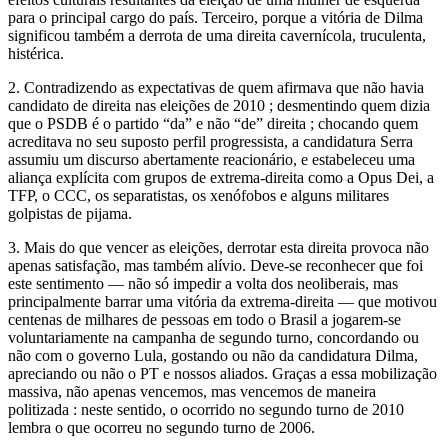
para o principal cargo do país. Terceiro, porque a vitória de Dilma
significou também a derrota de uma direita cavernícola, truculenta,
histérica.
2. Contradizendo as expectativas de quem afirmava que não havia
candidato de direita nas eleições de 2010 ; desmentindo quem dizia
que o PSDB é o partido “da” e não “de” direita ; chocando quem
acreditava no seu suposto perfil progressista, a candidatura Serra
assumiu um discurso abertamente reacionário, e estabeleceu uma
aliança explícita com grupos de extrema-direita como a Opus Dei, a
TFP, o CCC, os separatistas, os xenófobos e alguns militares
golpistas de pijama.
3. Mais do que vencer as eleições, derrotar esta direita provoca não
apenas satisfação, mas também alívio. Deve-se reconhecer que foi
este sentimento — não só impedir a volta dos neoliberais, mas
principalmente barrar uma vitória da extrema-direita — que motivou
centenas de milhares de pessoas em todo o Brasil a jogarem-se
voluntariamente na campanha de segundo turno, concordando ou
não com o governo Lula, gostando ou não da candidatura Dilma,
apreciando ou não o PT e nossos aliados. Graças a essa mobilização
massiva, não apenas vencemos, mas vencemos de maneira
politizada : neste sentido, o ocorrido no segundo turno de 2010
lembra o que ocorreu no segundo turno de 2006.