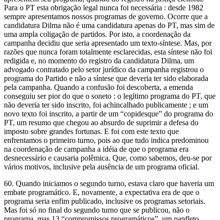
Para o PT esta obrigação legal nunca foi necessária : desde 1982
sempre apresentamos nossos programas de governo. Ocorre que a
candidatura Dilma não é uma candidatura apenas do PT, mas sim de
uma ampla coligação de partidos. Por isto, a coordenação da
campanha decidiu que seria apresentado um texto-síntese. Mas, por
razões que nunca foram totalmente esclarecidas, esta síntese não foi
redigida e, no momento do registro da candidatura Dilma, um
advogado contratado pelo setor jurídico da campanha registrou o
programa do Partido e não a síntese que deveria ter sido elaborada
pela campanha. Quando a confusão foi descoberta, a emenda
conseguiu ser pior do que o soneto : o legítimo programa do PT, que
não deveria ter sido inscrito, foi achincalhado publicamente ; e um
novo texto foi inscrito, a partir de um “copidesque” do programa do
PT, um resumo que chegou ao absurdo de suprimir a defesa do
imposto sobre grandes fortunas. E foi com este texto que
enfrentamos o primeiro turno, pois ao que tudo indica predominou
na coordenação de campanha a idéia de que o programa era
desnecessário e causaria polêmica. Que, como sabemos, deu-se por
vários motivos, inclusive pela ausência de um programa oficial.
60. Quando iniciamos o segundo turno, estava claro que haveria um
embate programático. E, novamente, a expectativa era de que o
programa seria enfim publicado, inclusive os programas setoriais.
Mas foi só no final do segundo turno que se publicou, não o
programa, mas 13 “compromissos programáticos”, um panfleto