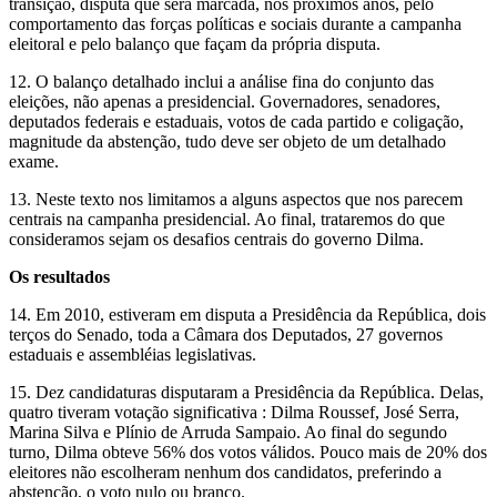
transição, disputa que será marcada, nos próximos anos, pelo
comportamento das forças políticas e sociais durante a campanha
eleitoral e pelo balanço que façam da própria disputa.
12. O balanço detalhado inclui a análise fina do conjunto das
eleições, não apenas a presidencial. Governadores, senadores,
deputados federais e estaduais, votos de cada partido e coligação,
magnitude da abstenção, tudo deve ser objeto de um detalhado
exame.
13. Neste texto nos limitamos a alguns aspectos que nos parecem
centrais na campanha presidencial. Ao final, trataremos do que
consideramos sejam os desafios centrais do governo Dilma.
Os resultados
14. Em 2010, estiveram em disputa a Presidência da República, dois
terços do Senado, toda a Câmara dos Deputados, 27 governos
estaduais e assembléias legislativas.
15. Dez candidaturas disputaram a Presidência da República. Delas,
quatro tiveram votação significativa : Dilma Roussef, José Serra,
Marina Silva e Plínio de Arruda Sampaio. Ao final do segundo
turno, Dilma obteve 56% dos votos válidos. Pouco mais de 20% dos
eleitores não escolheram nenhum dos candidatos, preferindo a
abstenção, o voto nulo ou branco.