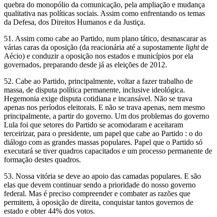
quebra do monopólio da comunicação, pela ampliação e mudança
qualitativa nas políticas sociais. Assim como enfrentando os temas
da Defesa, dos Direitos Humanos e da Justiça.
51. Assim como cabe ao Partido, num plano tático, desmascarar as
várias caras da oposição (da reacionária até a supostamente
light
de
Aécio) e conduzir a oposição nos estados e municípios por ela
governados, preparando desde já as eleições de 2012.
52. Cabe ao Partido, principalmente, voltar a fazer trabalho de
massa, de disputa política permanente, inclusive ideológica.
Hegemonia exige disputa cotidiana e incansável. Não se trava
apenas nos períodos eleitorais. E não se trava apenas, nem mesmo
principalmente, a partir do governo. Um dos problemas do governo
Lula foi que setores do Partido se acomodaram e aceitaram
terceirizar, para o presidente, um papel que cabe ao Partido : o do
diálogo com as grandes massas populares. Papel que o Partido só
executará se tiver quadros capacitados e um processo permanente de
formação destes quadros.
53. Nossa vitória se deve ao apoio das camadas populares. E são
elas que devem continuar sendo a prioridade do nosso governo
federal. Mas é preciso compreender e combater as razões que
permitem, à oposição de direita, conquistar tantos governos de
estado e obter 44% dos votos.