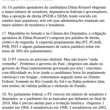
16. Os partidos apoiadores da candidatura Dilma Roussef elegeram
o maior número de senadores, deputados/as federais e governadores.
Mas a oposição de direita (PSDB e DEM), tendo vencido em
estados mais populosos, terá sob suas administrações estaduais um
maior número de brasileiros e brasileiras.
17. Majoritária no Senado e na Câmara dos Deputados, a coligação
apoiadora de Dilma Roussef é composta por partidos de direita,
centro e de esquerda. A esquerda propriamente dita (PT, PCdoB,
PSB, PDT e alguns parlamentares de outros partidos) reúne em
torno de 30% dos parlamentares.
18. O PT cresceu no processo eleitoral. Mas não houve “onda
vermelha”. Perdemos o governo do Pará ; elegemos um aliado no
governo do Piauí (anteriormente governado por nós) ; vencemos
com dificuldade no Acre (onde a candidatura Serra foi amplamente
vitoriosa) e em Sergipe ; enfrentamos segundo turno no Distrito
Federal. Somente no Rio Grande do Sul e na Bahia podemos falar,
sem senões, de vitórias políticas e eleitorais do Partido.
19. No parlamento federal, o PT cresceu em número de senadores e
deputados, se o parâmetro for as bancadas que tínhamos no final de
2010. Mas é preciso atentar para a evolução histórica : elegemos 1
senador em 1994, 4 senadores/as em 1998, 3 senadores/as em 2002,