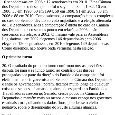
10 senadores/as em 2006 e 12 senadores/as em 2010. Já na Câmara
dos Deputados o desempenho foi o seguinte : 8 em 1982, 16 em
1986, 35 em 1990, 50 em 1994, 59 em 1998, 91 em 2002, 83 em
2006 e 88 em 2010. Como sabemos, a comparação é mais complexa
no caso do Senado, devido ao voto majoritário e à eleição alternada
de 1 e 2 senadores. Mas a comparação é direta no caso da Câmara
dos Deputados : crescemos pouco em relação a 2006 e não
crescemos em relação a 2002. O mesmo vale para as Assembléias
Legislativas : em 2002 elegemos 146 deputados/as ; em 2006
elegemos 126 deputados/as ; em 2010 elegemos 149 deputados/as.
Como dissemos, não houve onda vermelha nesta eleição.
O primeiro turno
20. O resultado do primeiro turno confirmou nossas previsões : a
disputa foi para o segundo turno, ao contrário das ilusões
propagadas por parte da direção do Partido e da campanha ; foi
eleita uma maioria governista no Senado, na Câmara dos Deputados
e entre os governadores ; porém, ficamos muito longe de qualquer
coisa que se possa chamar de maioria de esquerda ; o Partido dos
Trabalhadores cresceu no Senado, cresce pouco na Câmara dos
Deputados e mantém mais ou menos o mesmo espaço nos governos
estaduais ; mas, olhando os dados finos, percebe-se o efeito
negativo, sobre o desempenho do PT, de algumas alianças.