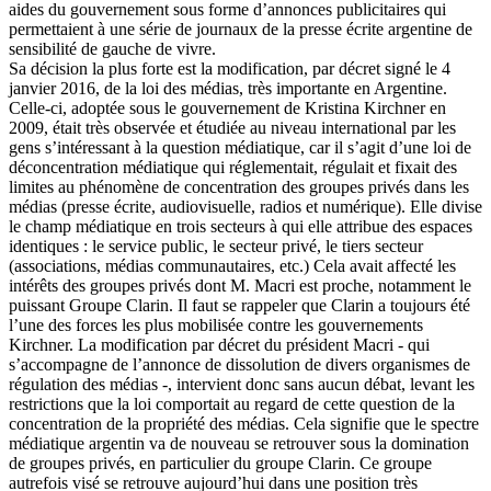
aides du gouvernement sous forme d’annonces publicitaires qui
permettaient à une série de journaux de la presse écrite argentine de
sensibilité de gauche de vivre.
Sa décision la plus forte est la modification, par décret signé le 4
janvier 2016, de la loi des médias, très importante en Argentine.
Celle-ci, adoptée sous le gouvernement de Kristina Kirchner en
2009, était très observée et étudiée au niveau international par les
gens s’intéressant à la question médiatique, car il s’agit d’une loi de
déconcentration médiatique qui réglementait, régulait et fixait des
limites au phénomène de concentration des groupes privés dans les
médias (presse écrite, audiovisuelle, radios et numérique). Elle divise
le champ médiatique en trois secteurs à qui elle attribue des espaces
identiques : le service public, le secteur privé, le tiers secteur
(associations, médias communautaires, etc.) Cela avait affecté les
intérêts des groupes privés dont M. Macri est proche, notamment le
puissant Groupe Clarin. Il faut se rappeler que Clarin a toujours été
l’une des forces les plus mobilisée contre les gouvernements
Kirchner. La modification par décret du président Macri - qui
s’accompagne de l’annonce de dissolution de divers organismes de
régulation des médias -, intervient donc sans aucun débat, levant les
restrictions que la loi comportait au regard de cette question de la
concentration de la propriété des médias. Cela signifie que le spectre
médiatique argentin va de nouveau se retrouver sous la domination
de groupes privés, en particulier du groupe Clarin. Ce groupe
autrefois visé se retrouve aujourd’hui dans une position très