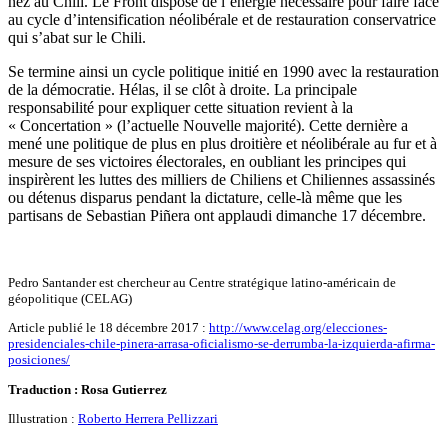
nez au Chili. Le Front dispose de l’énergie nécessaire pour faire face
au cycle d’intensification néolibérale et de restauration conservatrice
qui s’abat sur le Chili.
Se termine ainsi un cycle politique initié en 1990 avec la restauration
de la démocratie. Hélas, il se clôt à droite. La principale
responsabilité pour expliquer cette situation revient à la
« Concertation » (l’actuelle Nouvelle majorité). Cette dernière a
mené une politique de plus en plus droitière et néolibérale au fur et à
mesure de ses victoires électorales, en oubliant les principes qui
inspirèrent les luttes des milliers de Chiliens et Chiliennes assassinés
ou détenus disparus pendant la dictature, celle-là même que les
partisans de Sebastian Piñera ont applaudi dimanche 17 décembre.
Pedro Santander est chercheur au Centre stratégique latino-américain de
géopolitique (CELAG)
Article publié le 18 décembre 2017 :
http://www.celag.org/elecciones-
presidenciales-chile-pinera-arrasa-oficialismo-se-derrumba-la-izquierda-afirma-
posiciones/
Traduction : Rosa Gutierrez
Illustration :
Roberto Herrera Pellizzari