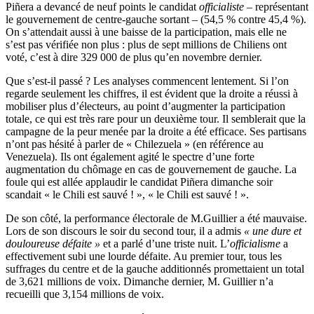
Piñera a devancé de neuf points le candidat
officialiste
– représentant
le gouvernement de centre-gauche sortant – (54,5 % contre 45,4 %).
On s’attendait aussi à une baisse de la participation, mais elle ne
s’est pas vérifiée non plus : plus de sept millions de Chiliens ont
voté, c’est à dire 329 000 de plus qu’en novembre dernier.
Que s’est-il passé ? Les analyses commencent lentement. Si l’on
regarde seulement les chiffres, il est évident que la droite a réussi à
mobiliser plus d’électeurs, au point d’augmenter la participation
totale, ce qui est très rare pour un deuxième tour. Il semblerait que la
campagne de la peur menée par la droite a été efficace. Ses partisans
n’ont pas hésité à parler de « Chilezuela » (en référence au
Venezuela). Ils ont également agité le spectre d’une forte
augmentation du chômage en cas de gouvernement de gauche. La
foule qui est allée applaudir le candidat Piñera dimanche soir
scandait « le Chili est sauvé ! », « le Chili est sauvé ! ».
De son côté, la performance électorale de M.Guillier a été mauvaise.
Lors de son discours le soir du second tour, il a admis
« une dure et
douloureuse défaite »
et a parlé d’une triste nuit. L’
officialisme
a
effectivement subi une lourde défaite. Au premier tour, tous les
suffrages du centre et de la gauche additionnés promettaient un total
de 3,621 millions de voix. Dimanche dernier, M. Guillier n’a
recueilli que 3,154 millions de voix.