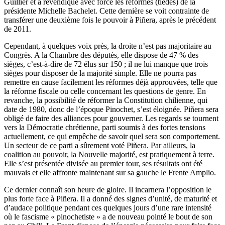
Guillier et a revendiqué avec force les réformes (tièdes) de la
présidente Michelle Bachelet. Cette dernière se voit contrainte de
transférer une deuxième fois le pouvoir à Piñera, après le précédent
de 2011.
Cependant, à quelques voix près, la droite n’est pas majoritaire au
Congrès. A la Chambre des députés, elle dispose de 47 % des
sièges, c’est-à-dire de 72 élus sur 150 ; il ne lui manque que trois
sièges pour disposer de la majorité simple. Elle ne pourra pas
remettre en cause facilement les réformes déjà approuvées, telle que
la réforme fiscale ou celle concernant les questions de genre. En
revanche, la possibilité de réformer la Constitution chilienne, qui
date de 1980, donc de l’époque Pinochet, s’est éloignée. Piñera sera
obligé de faire des alliances pour gouverner. Les regards se tournent
vers la Démocratie chrétienne, parti soumis à des fortes tensions
actuellement, ce qui empêche de savoir quel sera son comportement.
Un secteur de ce parti a sûrement voté Piñera. Par ailleurs, la
coalition au pouvoir, la Nouvelle majorité, est pratiquement à terre.
Elle s’est présentée divisée au premier tour, ses résultats ont été
mauvais et elle affronte maintenant sur sa gauche le Frente Amplio.
Ce dernier connaît son heure de gloire. Il incarnera l’opposition le
plus forte face à Piñera. Il a donné des signes d’unité, de maturité et
d’audace politique pendant ces quelques jours d’une rare intensité
où le fascisme « pinochetiste » a de nouveau pointé le bout de son