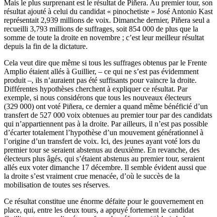
Mais le plus surprenant est le résultat de Piñera. Au premier tour, son
résultat ajouté à celui du candidat « pinochetiste » José Antonio Kast
représentait 2,939 millions de voix. Dimanche dernier, Piñera seul a
recueilli 3,793 millions de suffrages, soit 854 000 de plus que la
somme de toute la droite en novembre ; c’est leur meilleur résultat
depuis la fin de la dictature.
Cela veut dire que même si tous les suffrages obtenus par le Frente
Amplio étaient allés à Guillier, – ce qui ne s’est pas évidemment
produit –, ils n’auraient pas été suffisants pour vaincre la droite.
Différentes hypothèses cherchent à expliquer ce résultat. Par
exemple, si nous considérons que tous les nouveaux électeurs
(329 000) ont voté Piñera, ce dernier a quand même bénéficié d’un
transfert de 527 000 voix obtenues au premier tour par des candidats
qui n’appartiennent pas à la droite. Par ailleurs, il n’est pas possible
d’écarter totalement l’hypothèse d’un mouvement générationnel à
l’origine d’un transfert de voix. Ici, des jeunes ayant voté lors du
premier tour se seraient abstenus au deuxième. En revanche, des
électeurs plus âgés, qui s’étaient abstenus au premier tour, seraient
allés eux voter dimanche 17 décembre. Il semble évident aussi que
la droite s’est vraiment crue menacée, d’où le succès de la
mobilisation de toutes ses réserves.
Ce résultat constitue une énorme défaite pour le gouvernement en
place, qui, entre les deux tours, a appuyé fortement le candidat