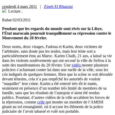
vendredi 4 mars 2011
|
Zineb El Rhazoui
Lecture
.
Rabat 02/03/2011
Pendant que les regards du monde sont rivés sur la Libye,
l’État marocain poursuit tranquillement sa répression contre le
Mouvement du 20 février.
Deux noms, deux visages, Fadoua et Karim, deux victimes de
l’arbitraire, sans doute pas les seules, mais leur triste sort a
particulièrement ému au Maroc. Karim Chaïb, 21 ans, a laissé sa vie
dans les violents soulèvements qui ont secoué la ville de Sefrou à la
suite des manifestations du 20 février. Une
vidéo
montre plusieurs
policiers s’acharnant contre lui dans une ruelle de la ville, sous les
cris indignés de quelques femmes. Bien que la scène se soit déroulée
devant témoins, cela n’a pas empêché les autorités de vouloir
"maquiller" leur crime. Karim a été enterré très tôt le matin,
seulement en présence d’un nombre très limité de membres de sa
famille, sans que les résultats de l’autopsie n’aient été rendus
publics. Pourtant, d’autres vidéos de la ville accablent les forces de
la répression, comme
celle
qui montre un membre de l’AMDH
gisant au sol ensanglanté, où il accuse les éléments de la police
judiciaire de l’avoir tabassé et volé son portable.