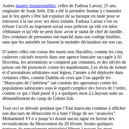
Autres
images insupportables
, celles de Fadoua Laroui, 25 ans,
originaire de Souk Sebt. Elle a été la première femme à s’immoler
par le feu après s’être fait expulser de sa baraque en taule pour se
retrouver à la rue avec ses deux enfants. Fadoua Laroui s’est vu
refuser l’accès au logement social sous prétexte qu’elle est mère
célibataire et qu’elle ne peut donc avoir le statut de chef de famille.
Des centaines de personnes ont marché dans son cortège funèbre,
sans que les autorités ne fassent la moindre déclaration sur son cas.
D’autres villes ont connu des morts non élucidées, comme les cinq
cadavres calcinés trouvés dans une agence bancaire saccagée à Al
Hoceima, les arrestations se comptent par centaines, et des siècles de
prison ont été prononcés contre les manifestants. Les récits de torture
et d’arrestations arbitraires sont légion, l’armée a été déployée dans
certaines villes, comme Dakhla où ceux que l’on appelle les
"Marocains de l’intérieur" ont commis des agressions contre les
populations sahraouies sous le regard complice des forces de l’ordre,
comme ce qui s’était passé il y a quelques mois à Lâayoun suite au
démantèlement du camp de Gdeim Izik.
Tout ceci se déroule pendant que l’Etat marocain continue à afficher
son discours de démocratie et à faire l’éloge de ses "avancées".
Mohammed VI n’a jusqu’ici donné aucun signe en faveur des
revendications du Mouvement du 20 février. Seules quelques
rumeurs de remaniement ministériel filtrent à travers les murs