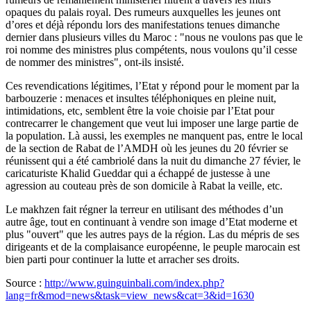
opaques du palais royal. Des rumeurs auxquelles les jeunes ont
d’ores et déjà répondu lors des manifestations tenues dimanche
dernier dans plusieurs villes du Maroc : "nous ne voulons pas que le
roi nomme des ministres plus compétents, nous voulons qu’il cesse
de nommer des ministres", ont-ils insisté.
Ces revendications légitimes, l’Etat y répond pour le moment par la
barbouzerie : menaces et insultes téléphoniques en pleine nuit,
intimidations, etc, semblent être la voie choisie par l’Etat pour
contrecarrer le changement que veut lui imposer une large partie de
la population. Là aussi, les exemples ne manquent pas, entre le local
de la section de Rabat de l’AMDH où les jeunes du 20 février se
réunissent qui a été cambriolé dans la nuit du dimanche 27 févier, le
caricaturiste Khalid Gueddar qui a échappé de justesse à une
agression au couteau près de son domicile à Rabat la veille, etc.
Le makhzen fait régner la terreur en utilisant des méthodes d’un
autre âge, tout en continuant à vendre son image d’Etat moderne et
plus "ouvert" que les autres pays de la région. Las du mépris de ses
dirigeants et de la complaisance européenne, le peuple marocain est
bien parti pour continuer la lutte et arracher ses droits.
Source :
http://www.guinguinbali.com/index.php?
lang=fr&mod=news&task=view_news&cat=3&id=1630