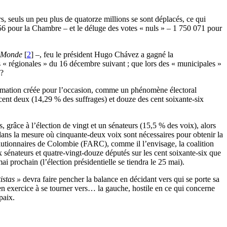
rs, seuls un peu plus de quatorze millions se sont déplacés, ce qui
56 pour la Chambre – et le déluge des votes « nuls » – 1 750 071 pour
 Monde
[
2
]
–, feu le président Hugo Chávez a gagné la
s « régionales » du 16 décembre suivant ; que lors des « municipales »
 ?
, formation créée pour l’occasion, comme un phénomène électoral
 cent deux (14,29 % des suffrages) et douze des cent soixante-six
, grâce à l’élection de vingt et un sénateurs (15,5 % des voix), alors
 dans la mesure où cinquante-deux voix sont nécessaires pour obtenir la
lutionnaires de Colombie (FARC), comme il l’envisage, la coalition
sénateurs et quatre-vingt-douze députés sur les cent soixante-six que
i prochain (l’élection présidentielle se tiendra le 25 mai).
istas »
devra faire pencher la balance en décidant vers qui se porte sa
t en exercice à se tourner vers… la gauche, hostile en ce qui concerne
paix.