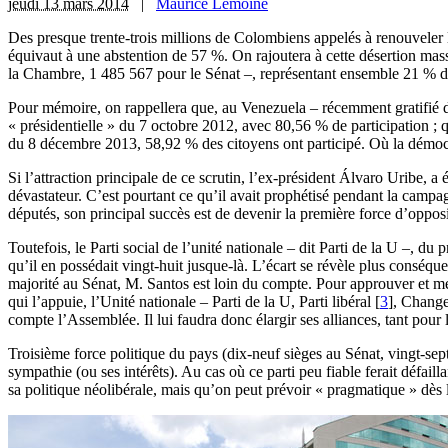
jeudi 13 mars 2014
|
Maurice Lemoine
D
es presque trente-trois millions de Colombiens appelés à renouveler
équivaut à une abstention de 57 %. On rajoutera à cette désertion mas
la Chambre, 1 485 567 pour le Sénat –, représentant ensemble 21 % d
Pour mémoire, on rappellera que, au Venezuela – récemment gratifié d
« présidentielle » du 7 octobre 2012, avec 80,56 % de participation ;
du 8 décembre 2013, 58,92 % des citoyens ont participé. Où la démocr
Si l’attraction principale de ce scrutin, l’ex-président Álvaro Uribe,
dévastateur. C’est pourtant ce qu’il avait prophétisé pendant la campa
députés, son principal succès est de devenir la première force d’opposi
Toutefois, le Parti social de l’unité nationale – dit Parti de la U –, 
qu’il en possédait vingt-huit jusque-là. L’écart se révèle plus conséq
majorité au Sénat, M. Santos est loin du compte. Pour approuver et m
qui l’appuie, l’Unité nationale – Parti de la U, Parti libéral
[
3
]
, Change
compte l’Assemblée. Il lui faudra donc élargir ses alliances, tant pour 
Troisième force politique du pays (dix-neuf sièges au Sénat, vingt-sept
sympathie (ou ses intérêts). Au cas où ce parti peu fiable ferait défail
sa politique néolibérale, mais qu’on peut prévoir « pragmatique » dès 