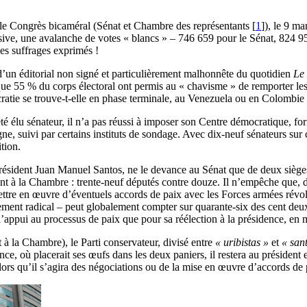
 le Congrès bicaméral (Sénat et Chambre des représentants
[
1
]
), le 9 ma
sive, une avalanche de votes « blancs » – 746 659 pour le Sénat, 824 9
es suffrages exprimés !
’un éditorial non signé et particulièrement malhonnête du quotidien
Le
 que 55 % du corps électoral ont permis au « chavisme » de remporter le
atie se trouve-t-elle en phase terminale, au Venezuela ou en Colombie
 a été élu sénateur, il n’a pas réussi à imposer son Centre démocratique
gne, suivi par certains instituts de sondage. Avec dix-neuf sénateurs sur
tion.
du président Juan Manuel Santos, ne le devance au Sénat que de deux sièges
uent à la Chambre : trente-neuf députés contre douze. Il n’empêche que,
ettre en œuvre d’éventuels accords de paix avec les Forces armées révo
ment radical – peut globalement compter sur quarante-six des cent deux 
l’appui au processus de paix que pour sa réélection à la présidence, en ma
 à la Chambre), le Parti conservateur, divisé entre
« uribistas »
et
« sant
lance, où placerait ses œufs dans les deux paniers, il restera au présiden
lors qu’il s’agira des négociations ou de la mise en œuvre d’accords de 