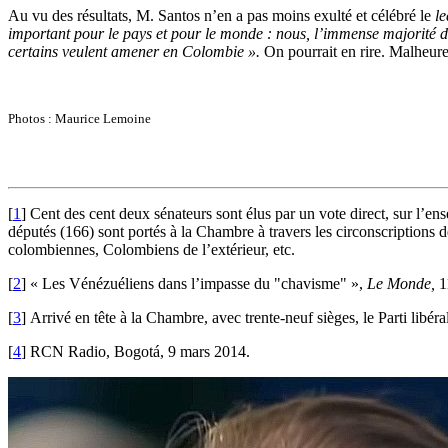
Au vu des résultats, M. Santos n’en a pas moins exulté et célébré le
l
important pour le pays et pour le monde : nous, l’immense majorité 
certains veulent amener en Colombie ».
On pourrait en rire. Malheure
Photos : Maurice Lemoine
[
1
]
Cent des cent deux sénateurs sont élus par un vote direct, sur l’en
députés (166) sont portés à la Chambre à travers les circonscriptions 
colombiennes, Colombiens de l’extérieur, etc.
[
2
]
« Les Vénézuéliens dans l’impasse du "chavisme" »,
Le Monde,
1
[
3
]
Arrivé en tête à la Chambre, avec trente-neuf sièges, le Parti libéral
[
4
]
RCN Radio, Bogotá, 9 mars 2014.