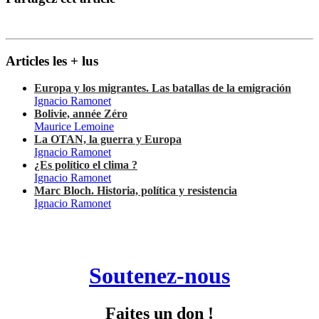
Articles les + lus
Europa y los migrantes. Las batallas de la emigración
Ignacio Ramonet
Bolivie, année Zéro
Maurice Lemoine
La OTAN, la guerra y Europa
Ignacio Ramonet
¿Es político el clima ?
Ignacio Ramonet
Marc Bloch. Historia, política y resistencia
Ignacio Ramonet
Soutenez-nous
Faites un don !