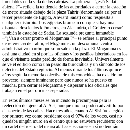
inmutables en la vida de los cairotas. La primera –“¿está Sadat
abierta ?”– refleja la tendencia de las autoridades a cerrar la estación
de metro situada debajo de la plaza Tahrir (denominada así por el
tercer presidente de Egipto, Anward Sadat) como respuesta a
cualquier disturbio. Los egipcios bromean con que si hay una
disputa a doscientos kilómetros, en Alejandría, el Gobierno cerrará
también la estación de Sadat. La segunda pregunta inmutable
–“¿Van a cerrar pronto el Mogamma ?”– se refiere al principal punto
de referencia de Tahrir, el Mogamma, un descomunal centro
administrativo marrón que sobresale en la plaza. El Mogamma es
casi una ciudad en sí por las oficinas y los pasillos laberínticos en los
que el visitante acaba perdido de forma inevitable. Universalmente
se ve el edificio como una pesadilla burocrática y un símbolo de los
defectos del Estado egipcio. Al menos durante los últimos quince
años según la memoria colectiva de mis conocidos, ha existido un
proyecto, siempre inminente pero que nunca se ha puesto en
marcha, para cerrar el Mogamma y dispersar a los oficiales que
trabajan en él por oficinas separadas.
En estos últimos meses se ha iniciado la precampaña para la
reelección del general Al Sisi, aunque uno no podría advertirlo por
el aspecto de las calles. Hace tres años, cuando Al Sisi fue elegido
por primera vez como presidente con el 97% de los votos, casi no
quedaba ningún muro en el centro que no estuviera recubierto con
un cartel del rostro del mariscal. Las elecciones en sí no tendrán