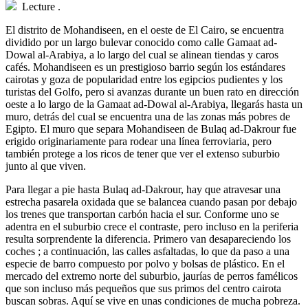
Lecture
.
E
l distrito de Mohandiseen, en el oeste de El Cairo, se encuentra
dividido por un largo bulevar conocido como calle Gamaat ad-
Dowal al-Arabiya, a lo largo del cual se alinean tiendas y caros
cafés. Mohandiseen es un prestigioso barrio según los estándares
cairotas y goza de popularidad entre los egipcios pudientes y los
turistas del Golfo, pero si avanzas durante un buen rato en dirección
oeste a lo largo de la Gamaat ad-Dowal al-Arabiya, llegarás hasta un
muro, detrás del cual se encuentra una de las zonas más pobres de
Egipto. El muro que separa Mohandiseen de Bulaq ad-Dakrour fue
erigido originariamente para rodear una línea ferroviaria, pero
también protege a los ricos de tener que ver el extenso suburbio
junto al que viven.
Para llegar a pie hasta Bulaq ad-Dakrour, hay que atravesar una
estrecha pasarela oxidada que se balancea cuando pasan por debajo
los trenes que transportan carbón hacia el sur. Conforme uno se
adentra en el suburbio crece el contraste, pero incluso en la periferia
resulta sorprendente la diferencia. Primero van desapareciendo los
coches ; a continuación, las calles asfaltadas, lo que da paso a una
especie de barro compuesto por polvo y bolsas de plástico. En el
mercado del extremo norte del suburbio, jaurías de perros famélicos
que son incluso más pequeños que sus primos del centro cairota
buscan sobras. Aquí se vive en unas condiciones de mucha pobreza.