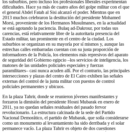
los suburbios, pero incluso los profesionales liberales experimentan
dificultades. Hace ya más de cuatro años del golpe militar con el que
el general Abdel Fatah al Sisi alcanzó el poder. Mientras que en
2013 muchos celebraron la destitución del presidente Mohamed
Morsi, proveniente de los Hermanos Musulmanes, en la actualidad
se está agotando la paciencia. Bulaq ad-Dakrour, por todas sus
carencias, está relativamente libre de la autoritaria presencia del
Estado militar, tan prominente en el centro de la ciudad. Los
suburbios se organizan en su mayoría por sí mismos y, aunque las
estrechas calles embarradas cuentan con su justa proporción de
informadores de la Policía, los elementos más represivos del aparato
de seguridad del Gobierno egipcio –los servicios de inteligencia, los
matones de las unidades policiales especiales y fuerzas
paramilitares– casi nunca acuden allí. Por el contrario, las principales
intersecciones y plazas del centro de El Cairo exhiben las señales
externas del control de la junta militar con puestos de control
policiales permanentes y ubicuos.
En la plaza Tahrir, donde se reunieron jóvenes manifestantes y
forzaron la dimisión del presidente Hosni Mubarak en enero de
2011, ya no quedan señales residuales del pasado fervor
revolucionario. La estructura calcinada de la sede del Partido
Nacional Demorático, el partido de Mubarak, que solía considerarse
como un monumento al levantamiento ha sido derribada y el solar
permanece vacío. La plaza Tahrir es objeto de dos cuestiones