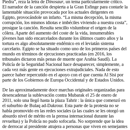
Piedra”, reza la letra de
Dinosaur
, un tema particularmente crítico.
El narrador de la canción despierta a la Gran Esfinge para contarle la
lamentable situación provocada por los actuales dirigentes en
Egipto, provocándole un infarto. “La misma decepción, la misma
corrupción, los mismos idiotas e imbéciles viviendo a nuestra costa”,
prosigue la canción. Resulta sencillo vislumbrar el origen de la
cólera. Aparte del aumento del coste de la vida, innumerables
jóvenes han sido encarcelados durante los últimos cuatro años y la
tortura es algo absolutamente endémico en el leviatán sistema
carcelario. Egipto se ha situado como uno de los primeros países del
mundo en términos de ejecuciones practicadas (en 2016, los
tribunales dictaron más penas de muerte que Arabia Saudí). La
Policía de la Seguridad Nacional hace desaparecer, simplemente, a
cada vez más gente en ejecuciones extrajudiciales. Nada de esto
parece haber repercutido en el apoyo con el que cuenta Al Sisi por
parte de los Gobiernos de Europa Occidental y de Estados Unidos.
De las aproximadamente doce marchas originales organizadas para
desencadenar la sublevación contra Mubarak el 25 de enero de
2011, solo una llegó hasta la plaza Tahrir : la única que comenzó en
el suburbio de Bulaq ad-Dakrour. Esta parte de la protesta no se
había promovido en las redes sociales (a las cuales se les otorgó un
absurdo nivel de mérito en la prensa internacional durante las
revueltas) y la Policía no pudo sofocarla. No sorprende que la idea
de derrocar al presidente atrajera a personas que viven en semejantes