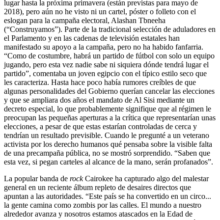
lugar hasta la próxima primavera (están previstas para mayo de
2018), pero aún no he visto ni un cartel, póster o folleto con el
eslogan para la campaña electoral, Alashan Tbneeha
(“Construyamos”). Parte de la tradicional selección de aduladores en
el Parlamento y en las cadenas de televisión estatales han
manifestado su apoyo a la campaña, pero no ha habido fanfarria.
“Como de costumbre, habrá un partido de fútbol con solo un equipo
jugando, pero esta vez nadie sabe ni siquiera dónde tendrá lugar el
partido”, comentaba un joven egipcio con el típico estilo seco que
les caracteriza. Hasta hace poco había rumores creíbles de que
algunas personalidades del Gobierno querían cancelar las elecciones
y que se ampliara dos años el mandato de Al Sisi mediante un
decreto especial, lo que probablemente signifique que al régimen le
preocupan las pequeñas aperturas a la crítica que representarían unas
elecciones, a pesar de que estas estarían controladas de cerca y
tendrían un resultado previsible. Cuando le pregunté a un veterano
activista por los derecho humanos qué pensaba sobre la visible falta
de una precampaña pública, no se mostró sorprendido. “Saben que
esta vez, si pegan carteles al alcance de la mano, serán profanados”.
La popular banda de
rock
Cairokee ha capturado algo del malestar
general en un reciente álbum repleto de desaires directos que
apuntan a las autoridades. “Este país se ha convertido en un circo...
la gente camina como zombis por las calles. El mundo a nuestro
alrededor avanza y nosotros estamos atascados en la Edad de