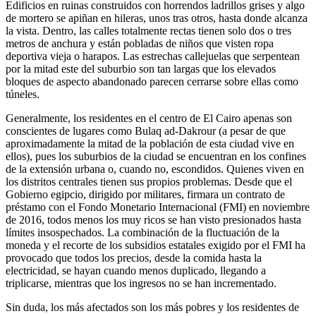
Edificios en ruinas construidos con horrendos ladrillos grises y algo
de mortero se apiñan en hileras, unos tras otros, hasta donde alcanza
la vista. Dentro, las calles totalmente rectas tienen solo dos o tres
metros de anchura y están pobladas de niños que visten ropa
deportiva vieja o harapos. Las estrechas callejuelas que serpentean
por la mitad este del suburbio son tan largas que los elevados
bloques de aspecto abandonado parecen cerrarse sobre ellas como
túneles.
Generalmente, los residentes en el centro de El Cairo apenas son
conscientes de lugares como Bulaq ad-Dakrour (a pesar de que
aproximadamente la mitad de la población de esta ciudad vive en
ellos), pues los suburbios de la ciudad se encuentran en los confines
de la extensión urbana o, cuando no, escondidos. Quienes viven en
los distritos centrales tienen sus propios problemas. Desde que el
Gobierno egipcio, dirigido por militares, firmara un contrato de
préstamo con el Fondo Monetario Internacional (FMI) en noviembre
de 2016, todos menos los muy ricos se han visto presionados hasta
límites insospechados. La combinación de la fluctuación de la
moneda y el recorte de los subsidios estatales exigido por el FMI ha
provocado que todos los precios, desde la comida hasta la
electricidad, se hayan cuando menos duplicado, llegando a
triplicarse, mientras que los ingresos no se han incrementado.
Sin duda, los más afectados son los más pobres y los residentes de