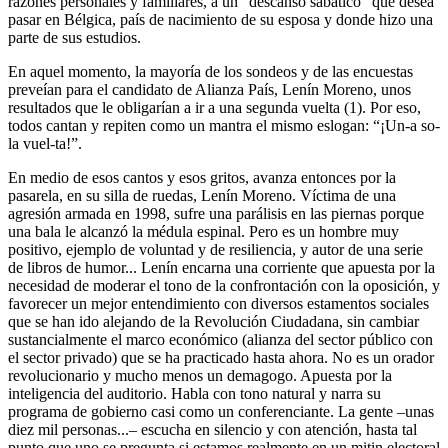
razones personales y familiares, a un “descanso sabático” que desea
pasar en Bélgica, país de nacimiento de su esposa y donde hizo una
parte de sus estudios.
En aquel momento, la mayoría de los sondeos y de las encuestas
preveían para el candidato de Alianza País, Lenín Moreno, unos
resultados que le obligarían a ir a una segunda vuelta (1). Por eso,
todos cantan y repiten como un mantra el mismo eslogan: “¡Un-a so-
la vuel-ta!”.
En medio de esos cantos y esos gritos, avanza entonces por la
pasarela, en su silla de ruedas, Lenín Moreno. Víctima de una
agresión armada en 1998, sufre una parálisis en las piernas porque
una bala le alcanzó la médula espinal. Pero es un hombre muy
positivo, ejemplo de voluntad y de resiliencia, y autor de una serie
de libros de humor... Lenín encarna una corriente que apuesta por la
necesidad de moderar el tono de la confrontación con la oposición, y
favorecer un mejor entendimiento con diversos estamentos sociales
que se han ido alejando de la Revolución Ciudadana, sin cambiar
sustancialmente el marco económico (alianza del sector público con
el sector privado) que se ha practicado hasta ahora. No es un orador
revolucionario y mucho menos un demagogo. Apuesta por la
inteligencia del auditorio. Habla con tono natural y narra su
programa de gobierno casi como un conferenciante. La gente –unas
diez mil personas...– escucha en silencio y con atención, hasta tal
punto que uno se pregunta si estamos realmente en un mitin electoral