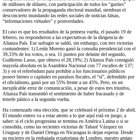
de millones de dólares, con participación de todos los “gurúes”
conservadores de la propaganda electoral mundial, siembran el
desconcierto inundando las redes sociales de noticias falsas,
“informaciones virtuales” y postverdades.
El caso es que los resultados de la primera vuelta, el pasado 19 de
febrero, no respondieron a las expectativas de la dirigencia de
Alianza País. Ese sufragio se saldó, sin embargo, con tres victorias
contundentes: 1) Lenín Moreno ganó la consulta presidencial con el
39,33% de los votos, o sea, 11 puntos por delante del segundo,
Guillermo Lasso, que obtuvo el 28,19%; 2) Alianza País consiguió
mayoría absoluta en la Asamblea Nacional con 77 escaños de 137;
3) y en el referéndum para prohibir a los funcionarios públicos
poseer bienes o capitales en paraísos fiscales, el “sí”, defendido por
el oficialismo, ganó por un 55% frente a un 45%. Pero, en un
inexplicable error de comunicación, a pesar de estos tres triunfos,
Alianza País transmitió el sentimiento de haber fracasado y de
tenerle pánico a la segunda vuelta.
Ha comenzado otra elección, que se celebrará el próximo 2 de abril.
El mundo entero va a estar atento a lo que aquí está en juego, a
saber: si el ciclo progresista se termina en América Latina o si se
consolida, como las recientes victorias de Tabaré Vázquez en
Uruguay y de Daniel Ortega en Nicaragua lo dejan esperar. Desde
su encierro en la embajada ecuatoriana de Londres, nuestro amigo