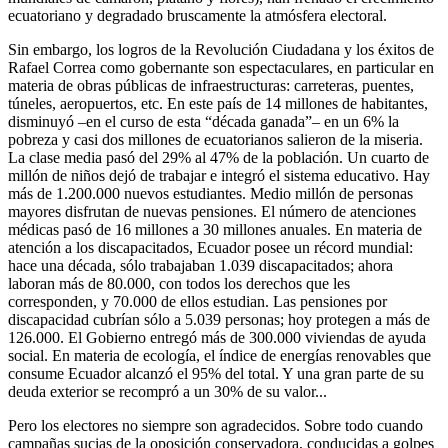
ecuatoriano y degradado bruscamente la atmósfera electoral.
Sin embargo, los logros de la Revolución Ciudadana y los éxitos de
Rafael Correa como gobernante son espectaculares, en particular en
materia de obras públicas de infraestructuras: carreteras, puentes,
túneles, aeropuertos, etc. En este país de 14 millones de habitantes,
disminuyó –en el curso de esta “década ganada”– en un 6% la
pobreza y casi dos millones de ecuatorianos salieron de la miseria.
La clase media pasó del 29% al 47% de la población. Un cuarto de
millón de niños dejó de trabajar e integró el sistema educativo. Hay
más de 1.200.000 nuevos estudiantes. Medio millón de personas
mayores disfrutan de nuevas pensiones. El número de atenciones
médicas pasó de 16 millones a 30 millones anuales. En materia de
atención a los discapacitados, Ecuador posee un récord mundial:
hace una década, sólo trabajaban 1.039 discapacitados; ahora
laboran más de 80.000, con todos los derechos que les
corresponden, y 70.000 de ellos estudian. Las pensiones por
discapacidad cubrían sólo a 5.039 personas; hoy protegen a más de
126.000. El Gobierno entregó más de 300.000 viviendas de ayuda
social. En materia de ecología, el índice de energías renovables que
consume Ecuador alcanzó el 95% del total. Y una gran parte de su
deuda exterior se recompró a un 30% de su valor...
Pero los electores no siempre son agradecidos. Sobre todo cuando
campañas sucias de la oposición conservadora, conducidas a golpes