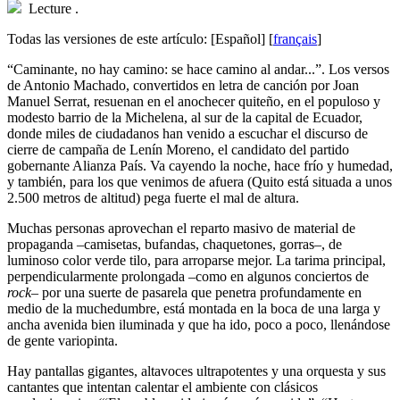
Lecture
.
Todas las versiones de este artículo:
[Español]
[
français
]
“C
aminante, no hay camino: se hace camino al andar...”. Los versos
de Antonio Machado, convertidos en letra de canción por Joan
Manuel Serrat, resuenan en el anochecer quiteño, en el populoso y
modesto barrio de la Michelena, al sur de la capital de Ecuador,
donde miles de ciudadanos han venido a escuchar el discurso de
cierre de campaña de Lenín Moreno, el candidato del partido
gobernante Alianza País. Va cayendo la noche, hace frío y humedad,
y también, para los que venimos de afuera (Quito está situada a unos
2.500 metros de altitud) pega fuerte el mal de altura.
Muchas personas aprovechan el reparto masivo de material de
propaganda –camisetas, bufandas, chaquetones, gorras–, de
luminoso color verde tilo, para arroparse mejor. La tarima principal,
perpendicularmente prolongada –como en algunos conciertos de
rock
– por una suerte de pasarela que penetra profundamente en
medio de la muchedumbre, está montada en la boca de una larga y
ancha avenida bien iluminada y que ha ido, poco a poco, llenándose
de gente variopinta.
Hay pantallas gigantes, altavoces ultrapotentes y una orquesta y sus
cantantes que intentan calentar el ambiente con clásicos