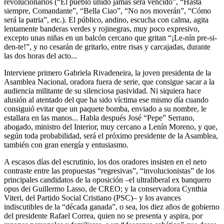
revolucionarios (“El pueblo unido jamás será vencido”, “Hasta
siempre, Comandante”, “Bella Ciao”, “No nos moverán”, “Cómo
será la patria”, etc.). El público, andino, escucha con calma, agita
lentamente banderas verdes y rojinegras, muy poco expresivo,
excepto unas niñas en un balcón cercano que gritan “¡Le-nín pre-si-
den-te!”, y no cesarán de gritarlo, entre risas y carcajadas, durante
las dos horas del acto...
Interviene primero Gabriela Rivadeneira, la joven presidenta de la
Asamblea Nacional, oradora fuera de serie, que consigue sacar a la
audiencia militante de su silenciosa pasividad. Ni siquiera hace
alusión al atentado del que ha sido víctima ese mismo día cuando
consiguió evitar que un paquete bomba, enviado a su nombre, le
estallara en las manos... Habla después José “Pepe” Serrano,
abogado, ministro del Interior, muy cercano a Lenín Moreno, y que,
según toda probabilidad, será el próximo presidente de la Asamblea,
también con gran energía y entusiasmo.
A escasos días del escrutinio, los dos oradores insisten en el neto
contraste entre las propuestas “regresivas”, “involucionistas” de los
principales candidatos de la oposición –el ultraliberal ex banquero
opus dei Guillermo Lasso, de CREO; y la conservadora Cynthia
Viteri, del Partido Social Cristiano (PSC)– y los avances
indiscutibles de la “década ganada”, o sea, los diez años de gobierno
del presidente Rafael Correa, quien no se presenta y aspira, por