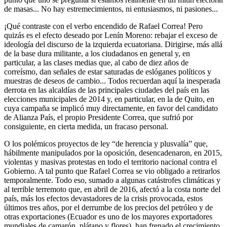
de masas... No hay estremecimientos, ni entusiasmos, ni pasiones...
¡Qué contraste con el verbo encendido de Rafael Correa! Pero
quizás es el efecto deseado por Lenín Moreno: rebajar el exceso de
ideología del discurso de la izquierda ecuatoriana. Dirigirse, más allá
de la base dura militante, a los ciudadanos en general y, en
particular, a las clases medias que, al cabo de diez años de
correísmo, dan señales de estar saturadas de eslóganes políticos y
muestras de deseos de cambio... Todos recuerdan aquí la inesperada
derrota en las alcaldías de las principales ciudades del país en las
elecciones municipales de 2014 y, en particular, en la de Quito, en
cuya campaña se implicó muy directamente, en favor del candidato
de Alianza País, el propio Presidente Correa, que sufrió por
consiguiente, en cierta medida, un fracaso personal.
O los polémicos proyectos de ley “de herencia y plusvalía” que,
hábilmente manipulados por la oposición, desencadenaron, en 2015,
violentas y masivas protestas en todo el territorio nacional contra el
Gobierno. A tal punto que Rafael Correa se vio obligado a retirarlos
temporalmente. Todo eso, sumado a algunas catástrofes climáticas y
al terrible terremoto que, en abril de 2016, afectó a la costa norte del
país, más los efectos devastadores de la crisis provocada, estos
últimos tres años, por el derrumbe de los precios del petróleo y de
otras exportaciones (Ecuador es uno de los mayores exportadores
mundiales de camarón, plátano y flores), han frenado el crecimiento