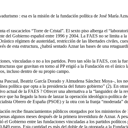
durismo : esa es la misión de la fundación política de José María Aznar
ta el rascacielos “Torre de Cristal”. El sexto piso alberga el “laborator
te del Gobierno español entre 1996 y 2004. La FAES no se limita a la ba
ástico régimen de austeridad, restricción de las libertades civiles, cues
vés de esta estructura, ¿habrá sentado Aznar las bases de una retaguardi
iones, vinculadas o no a los partidos. Pero tan sólo la FAES, con la fu
tructuras que gravitan en torno al PP erigió a la Fundación en el único
cos, incluso dentro de su propio campo.
mona Pascual, Beatriz García Dorado y Almudena Sánchez Moya–, los n
nea política que opta a la presidencia del futuro gobierno” (2). En otra
etivo actual de la FAES ? Ofrecer una alternativa a la “languidez de la
Parece que ha llegado la hora de lanzar la operación ideológico-política 
ocialista Obrero de España (PSOE) y la otra con la franja “moderada” de
ión recibe financiamientos públicos otorgados por los ministerios de 
penas algunos meses después de la primera investidura de Aznar. A pes
tió el Gobierno entre las fundaciones vinculadas a los partidos políticos
.849 euros. Esta cantidad es más del doble de la otorgada a la Fundac