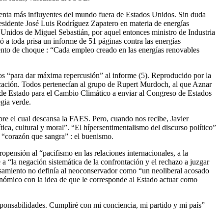
cuenta más influyentes del mundo fuera de Estados Unidos. Sin duda
residente José Luis Rodríguez Zapatero en materia de energías
 Unidos de Miguel Sebastián, por aquel entonces ministro de Industria
tó a toda prisa un informe de 51 páginas contra las energías
to de choque : “Cada ­empleo creado en las energías renovables
icos “para dar máxima repercusión” al informe (5). Reproducido por la
icación. Todos pertenecían al grupo de Rupert Murdoch, al que Aznar
 de Estado para el Cambio Climático a enviar al Congreso de Estados
gia verde.
re el cual descansa la FAES. Pero, cuando nos recibe, Javier
ica, cultural y moral”. “El hípersentimentalismo del discurso político”
l “corazón que sangra” : el buenismo.
pensión al “pacifismo en las relaciones internacionales, a la
 a “la negación sistemática de la confrontación y el rechazo a juzgar
nsamiento no definía al neoconservador como “un neoliberal acosado
conómico con la idea de que le corresponde al Estado actuar como
sponsabilidades. Cumpliré con mi conciencia, mi partido y mi país”