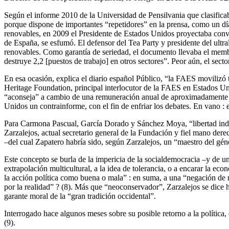
Según el informe 2010 de la Universidad de Pensilvania que clasifica
porque dispone de importantes “repetidores” en la prensa, como un dí
renovables, en 2009 el Presidente de Estados Unidos proyectaba convo
de España, se esfumó. El defensor del Tea Party y presidente del ultra
renovables. Como garantía de seriedad, el documento llevaba el mem
destruye 2,2 [puestos de trabajo] en otros sectores”. Peor aún, el sect
En esa ocasión, explica el diario español Público, “la FAES movilizó t
Heritage Foundation, principal interlocutor de la FAES en Estados U
“aconseja” a cambio de una remuneración anual de aproximadamente 20
Unidos un contrainforme, con el fin de enfriar los debates. En vano :
Para Carmona Pascual, García Dorado y Sánchez Moya, “libertad indiv
Zarzalejos, actual secretario general de la Fundación y fiel mano dere
–del cual Zapatero habría sido, según Zarzalejos, un “maestro del gé
Este concepto se burla de la impericia de la socialdemocracia –y de u
extrapolación multicultural, a la idea de tolerancia, o a encarar la e
la acción política como buena o mala” : en suma, a una “negación de
por la realidad” ? (8). Más que “neoconservador”, Zarzalejos se dice 
garante moral de la “gran tradición occidental”.
Interrogado hace algunos meses sobre su posible retorno a la política
(9).