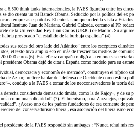
ba a 6.500 think tanks internacionales, la FAES figuraba entre los cin
a se dio cuenta un tal Barack Obama. Seducido por la política del ex p
car a empresas españolas. El entusiasmo que rodeó la visita a Estados
liberal Instituto Juan de Mariana, Gabriel Calzada, cercano al PP, redac
brete de la Universidad Rey Juan Carlos (URJC) de Madrid. Su argumen
or habría provocado “el estallido de la burbuja española” (4).
odas sus redes del otro lado del Atlántico” entre los escépticos climát
nidos, el texto tuvo amplio eco en más de trescientos medios de comun
0.000 euros (6). Esta eficaz campaña obligó a la entonces secretaria
 el presidente Obama dejó de citar a España como modelo para su estrate
idual, democracia y economía de mercado”, constituyen el tríptico sob
cha de Aznar, prefiere hablar de “defensa de Occidente como esfera polít
nero”–, condujo a la FAES a tomar de los neoconservadores la teoría de
na derecha considerada demasiado tímida, como la de Rajoy–, y de su pro
conomía como una solidaridad” (7). El buenismo, para Zarzalejos, equivale
 realidad”. ¿Acaso uno de los padres fundadores de esa corriente de pe
heredero del conservadurismo liberal, esa asociación del liberalismo e
, el presidente de la FAES respondió sin ambages : “Nunca rehuí mis re