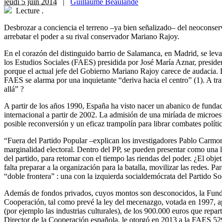
jeudi 5 juin 2014
|
Guillaume Beaulande
Lecture
.
Desbrozar a conciencia el terreno –ya bien señalizado– del neoconserva
arrebatar el poder a su rival conservador Mariano Rajoy.
E
n el corazón del distinguido barrio de Salamanca, en Madrid, se levan
los Estudios Sociales (FAES) presidida por José María Aznar, presiden
porque el actual jefe del Gobierno Mariano Rajoy carece de audacia. Dr
FAES se alarma por una inquietante “deriva hacia el centro” (1). A tra
allá” ?
A partir de los años 1990, España ha visto nacer un abanico de fundac
internacional a partir de 2002. La admisión de una miríada de microes
posible reconversión y un eficaz trampolín para librar combates políti
“Fuera del Partido Popular –explican los investigadores Pablo Car
marginalidad electoral. Dentro del PP, se pueden presentar como una lí
del partido, para retomar con el tiempo las riendas del poder. ¿El obj
falta preparar a la organización para la batalla, movilizar las redes. 
“doble frontera” : una con la izquierda socialdemócrata del Partido S
Además de fondos privados, cuyos montos son desconocidos, la Fundac
Cooperación, tal como prevé la ley del mecenazgo, votada en 1997, a
(por ejemplo las industrias culturales), de los 900.000 euros que repar
Director de la Cooperación española, le otorgó en 2013 a la FAES 529