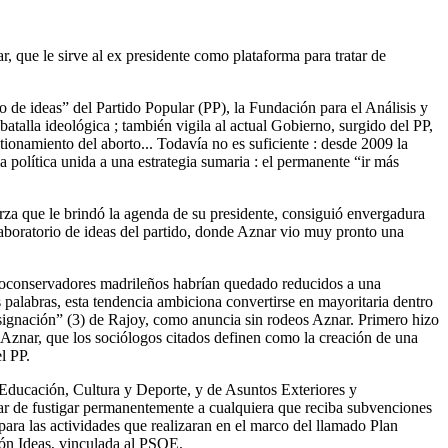
, que le sirve al ex presidente como plataforma para tratar de
io de ideas” del Partido Popular (PP), la Fundación para el Análisis y
talla ideológica ; también vigila al actual Gobierno, surgido del PP,
tionamiento del aborto... Todavía no es suficiente : desde 2009 la
a política unida a una estrategia sumaria : el permanente “ir más
erza que le brindó la agenda de su presidente, consiguió envergadura
 laboratorio de ideas del partido, donde Aznar vio muy pronto una
eoconservadores madrileños habrían quedado reducidos a una
s palabras, esta tendencia ambiciona convertirse en mayoritaria dentro
 resignación” (3) de Rajoy, como anuncia sin rodeos Aznar. Primero hizo
de Aznar, que los sociólogos citados definen como la creación de una
l PP.
Educación, Cultura y Deporte, y de Asuntos Exteriores y
ar de fustigar permanentemente a cualquiera que reciba subvenciones
 para las actividades que realizaran en el marco del llamado Plan
ión Ideas, vinculada al PSOE.