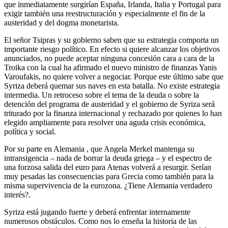
que inmediatamente surgirían España, Irlanda, Italia y Portugal para
exigir también una reestructuración y especialmente el fin de la
austeridad y del dogma monetarista.
El señor Tsipras y su gobierno saben que su estrategia comporta un
importante riesgo político. En efecto si quiere alcanzar los objetivos
anunciados, no puede aceptar ninguna concesión cara a cara de la
Troika con la cual ha afirmado el nuevo ministro de finanzas Yanis
Varoufakis, no quiere volver a negociar. Porque este último sabe que
Syriza deberá quemar sus naves en esta batalla. No existe estrategia
intermedia. Un retroceso sobre el tema de la deuda o sobre la
detención del programa de austeridad y el gobierno de Syriza será
triturado por la finanza internacional y rechazado por quienes lo han
elegido ampliamente para resolver una aguda crisis económica,
política y social.
Por su parte en Alemania , que Angela Merkel mantenga su
intransigencia – nada de borrar la deuda griega – y el espectro de
una forzosa salida del euro para Atenas volverá a resurgir. Serían
muy pesadas las consecuencias para Grecia como también para la
misma supervivencia de la eurozona. ¿Tiene Alemania verdadero
interés?.
Syriza está jugando fuerte y deberá enfrentar internamente
numerosos obstáculos. Como nos lo enseña la historia de las