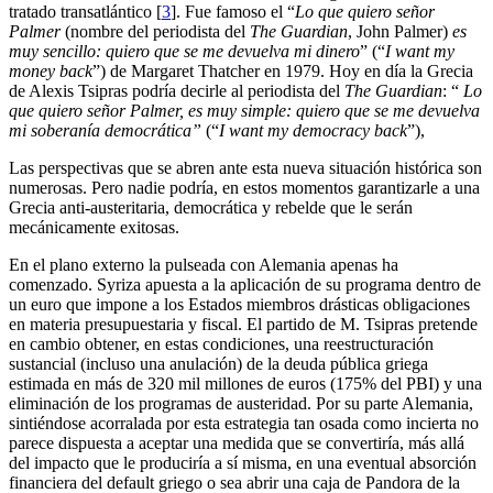
tratado transatlántico
[
3
]
. Fue famoso el “
Lo que quiero señor
Palmer
(nombre del periodista del
The Guardian
, John Palmer)
es
muy sencillo: quiero que se me devuelva mi dinero
” (“
I want my
money back
”) de Margaret Thatcher en 1979. Hoy en día la Grecia
de Alexis Tsipras podría decirle al periodista del
The Guardian
: “
Lo
que quiero señor Palmer, es muy simple: quiero que se me devuelva
mi soberanía democrática”
(“
I want my democracy back
”),
Las perspectivas que se abren ante esta nueva situación histórica son
numerosas. Pero nadie podría, en estos momentos garantizarle a una
Grecia anti-austeritaria, democrática y rebelde que le serán
mecánicamente exitosas.
En el plano externo la pulseada con Alemania apenas ha
comenzado. Syriza apuesta a la aplicación de su programa dentro de
un euro que impone a los Estados miembros drásticas obligaciones
en materia presupuestaria y fiscal. El partido de M. Tsipras pretende
en cambio obtener, en estas condiciones, una reestructuración
sustancial (incluso una anulación) de la deuda pública griega
estimada en más de 320 mil millones de euros (175% del PBI) y una
eliminación de los programas de austeridad. Por su parte Alemania,
sintiéndose acorralada por esta estrategia tan osada como incierta no
parece dispuesta a aceptar una medida que se convertiría, más allá
del impacto que le produciría a sí misma, en una eventual absorción
financiera del default griego o sea abrir una caja de Pandora de la