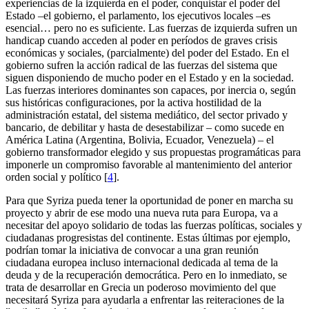
experiencias de la izquierda en el poder, conquistar el poder del
Estado –el gobierno, el parlamento, los ejecutivos locales –es
esencial… pero no es suficiente. Las fuerzas de izquierda sufren un
handicap cuando acceden al poder en períodos de graves crisis
económicas y sociales, (parcialmente) del poder del Estado. En el
gobierno sufren la acción radical de las fuerzas del sistema que
siguen disponiendo de mucho poder en el Estado y en la sociedad.
Las fuerzas interiores dominantes son capaces, por inercia o, según
sus históricas configuraciones, por la activa hostilidad de la
administración estatal, del sistema mediático, del sector privado y
bancario, de debilitar y hasta de desestabilizar – como sucede en
América Latina (Argentina, Bolivia, Ecuador, Venezuela) – el
gobierno transformador elegido y sus propuestas programáticas para
imponerle un compromiso favorable al mantenimiento del anterior
orden social y político
[
4
]
.
Para que Syriza pueda tener la oportunidad de poner en marcha su
proyecto y abrir de ese modo una nueva ruta para Europa, va a
necesitar del apoyo solidario de todas las fuerzas políticas, sociales y
ciudadanas progresistas del continente. Estas últimas por ejemplo,
podrían tomar la iniciativa de convocar a una gran reunión
ciudadana europea incluso internacional dedicada al tema de la
deuda y de la recuperación democrática. Pero en lo inmediato, se
trata de desarrollar en Grecia un poderoso movimiento del que
necesitará Syriza para ayudarla a enfrentar las reiteraciones de la