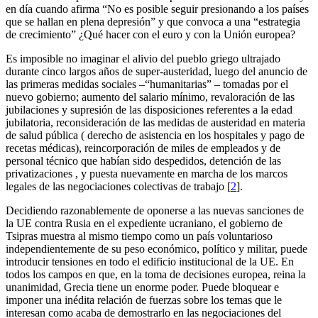
en día cuando afirma “No es posible seguir presionando a los países
que se hallan en plena depresión” y que convoca a una “estrategia
de crecimiento” ¿Qué hacer con el euro y con la Unión europea?
Es imposible no imaginar el alivio del pueblo griego ultrajado
durante cinco largos años de super-austeridad, luego del anuncio de
las primeras medidas sociales –“humanitarias” – tomadas por el
nuevo gobierno; aumento del salario mínimo, revaloración de las
jubilaciones y supresión de las disposiciones referentes a la edad
jubilatoria, reconsideración de las medidas de austeridad en materia
de salud pública ( derecho de asistencia en los hospitales y pago de
recetas médicas), reincorporación de miles de empleados y de
personal técnico que habían sido despedidos, detención de las
privatizaciones , y puesta nuevamente en marcha de los marcos
legales de las negociaciones colectivas de trabajo
[
2
]
.
Decidiendo razonablemente de oponerse a las nuevas sanciones de
la UE contra Rusia en el expediente ucraniano, el gobierno de
Tsipras muestra al mismo tiempo como un país voluntarioso
independientemente de su peso económico, político y militar, puede
introducir tensiones en todo el edificio institucional de la UE. En
todos los campos en que, en la toma de decisiones europea, reina la
unanimidad, Grecia tiene un enorme poder. Puede bloquear e
imponer una inédita relación de fuerzas sobre los temas que le
interesan como acaba de demostrarlo en las negociaciones del