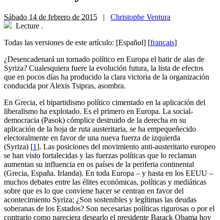
Sábado 14 de febrero de 2015
|
Christophe Ventura
Lecture
.
Todas las versiones de este artículo:
[Español]
[
français
]
¿
Desencadenará un tornado político en Europa el batir de alas de
Syriza? Cualesquiera fuere la evolución futura, la lista de efectos
que en pocos días ha producido la clara victoria de la organización
conducida por Alexis Tsipras, asombra.
En Grecia, el bipartidismo político cimentado en la aplicación del
liberalismo ha explotado. Es el primero en Europa. La social-
democracia (Pasok) cómplice destruido de la derecha en su
aplicación de la hoja de ruta austeritaria, se ha empequeñecido
electoralmente en favor de una nueva fuerza de izquierda
(Syriza)
[
1
]
. Las posiciones del movimiento anti-austeritario europeo
se han visto fortalecidas y las fuerzas políticas que lo reclaman
aumentan su influencia en os países de la periferia continental
(Grecia, España. Irlanda). En toda Europa – y hasta en los EEUU –
muchos debates entre las élites económicas, políticas y mediáticas
sobre que es lo que conviene hacer se centran en favor del
acontecimiento Syriza; ¿Son sostenibles y legítimas las deudas
soberanas de los Estados? Son necesarias políticas rigurosas o por el
contrario como pareciera desearlo el presidente Barack Obama hoy