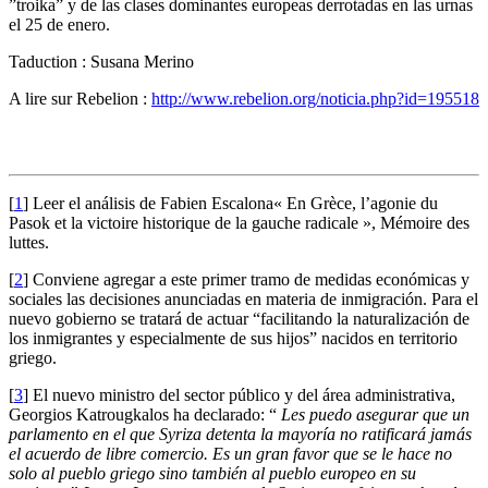
”troika” y de las clases dominantes europeas derrotadas en las urnas
el 25 de enero.
Taduction : Susana Merino
A lire sur Rebelion :
http://www.rebelion.org/noticia.php?id=195518
[
1
]
Leer el análisis de Fabien Escalona« En Grèce, l’agonie du
Pasok et la victoire historique de la gauche radicale », Mémoire des
luttes.
[
2
]
Conviene agregar a este primer tramo de medidas económicas y
sociales las decisiones anunciadas en materia de inmigración. Para el
nuevo gobierno se tratará de actuar “facilitando la naturalización de
los inmigrantes y especialmente de sus hijos” nacidos en territorio
griego.
[
3
]
El nuevo ministro del sector público y del área administrativa,
Georgios Katrougkalos ha declarado: “
Les puedo asegurar que un
parlamento en el que Syriza detenta la mayoría no ratificará jamás
el acuerdo de libre comercio. Es un gran favor que se le hace no
solo al pueblo griego sino también al pueblo europeo en su