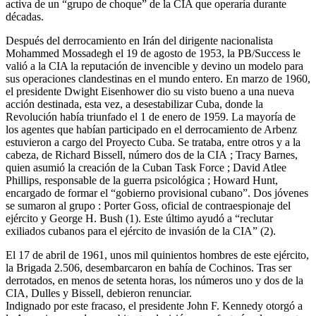
activa de un “grupo de choque” de la CIA que operaría durante
décadas.
Después del derrocamiento en Irán del dirigente nacionalista
Mohammed Mossadegh el 19 de agosto de 1953, la PB/Success le
valió a la CIA la reputación de invencible y devino un modelo para
sus operaciones clandestinas en el mundo entero. En marzo de 1960,
el presidente Dwight Eisenhower dio su visto bueno a una nueva
acción destinada, esta vez, a desestabilizar Cuba, donde la
Revolución había triunfado el 1 de enero de 1959. La mayoría de
los agentes que habían participado en el derrocamiento de Arbenz
estuvieron a cargo del Proyecto Cuba. Se trataba, entre otros y a la
cabeza, de Richard Bissell, número dos de la CIA ; Tracy Barnes,
quien asumió la creación de la Cuban Task Force ; David Atlee
Phillips, responsable de la guerra psicológica ; Howard Hunt,
encargado de formar el “gobierno provisional cubano”. Dos jóvenes
se sumaron al grupo : Porter Goss, oficial de contraespionaje del
ejército y George H. Bush (1). Este último ayudó a “reclutar
exiliados cubanos para el ejército de invasión de la CIA” (2).
El 17 de abril de 1961, unos mil quinientos hombres de este ejército,
la Brigada 2.506, desembarcaron en bahía de Cochinos. Tras ser
derrotados, en menos de setenta horas, los números uno y dos de la
CIA, Dulles y Bissell, debieron renunciar.
Indignado por este fracaso, el presidente John F. Kennedy otorgó a