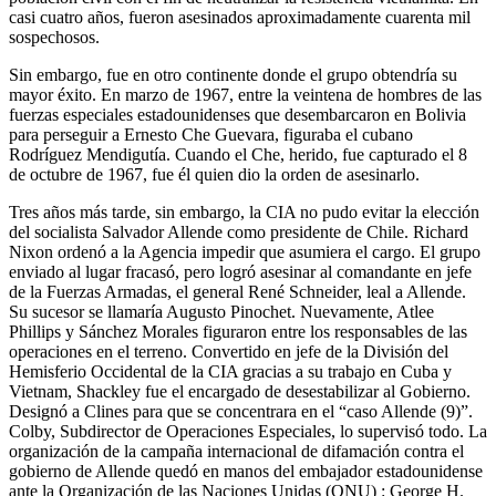
casi cuatro años, fueron asesinados aproximadamente cuarenta mil
sospechosos.
Sin embargo, fue en otro continente donde el grupo obtendría su
mayor éxito. En marzo de 1967, entre la veintena de hombres de las
fuerzas especiales estadounidenses que desembarcaron en Bolivia
para perseguir a Ernesto Che Guevara, figuraba el cubano
Rodríguez Mendigutía. Cuando el Che, herido, fue capturado el 8
de octubre de 1967, fue él quien dio la orden de asesinarlo.
Tres años más tarde, sin embargo, la CIA no pudo evitar la elección
del socialista Salvador Allende como presidente de Chile. Richard
Nixon ordenó a la Agencia impedir que asumiera el cargo. El grupo
enviado al lugar fracasó, pero logró asesinar al comandante en jefe
de la Fuerzas Armadas, el general René Schneider, leal a Allende.
Su sucesor se llamaría Augusto Pinochet. Nuevamente, Atlee
Phillips y Sánchez Morales figuraron entre los responsables de las
operaciones en el terreno. Convertido en jefe de la División del
Hemisferio Occidental de la CIA gracias a su trabajo en Cuba y
Vietnam, Shackley fue el encargado de desestabilizar al Gobierno.
Designó a Clines para que se concentrara en el “caso Allende (9)”.
Colby, Subdirector de Operaciones Especiales, lo supervisó todo. La
organización de la campaña internacional de difamación contra el
gobierno de Allende quedó en manos del embajador estadounidense
ante la Organización de las Naciones Unidas (ONU) : George H.