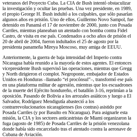
veteranos del Proyecto Cuba. La CIA de Bush intentó obstaculizar
la investigación y ocultar las pruebas. Una vez presidente, en 1989,
el propio George H. Bush indultó a los culpables, que sólo pasarían
algunos años en prisión. Uno de ellos, Guillermo Novo Sampol, fue
detenido en Panamá el 17 de noviembre de 2000, junto con Posada
Carriles, mientras planeaban un atentado con bomba contra Fidel
Castro, de visita en ese país. Condenados a ocho años de prisión el
20 de abril de 2004, fueron indultados el 25 de agosto por la
presidenta panameña Mireya Moscoso, muy amiga de EEUU.
Anteriormente, la guerra de baja intensidad del Imperio contra
Nicaragua había reunido a la mayoría de estos agentes. El entonces
vicepresidente Bush supervisó las operaciones, mientras que Gregg
y North dirigieron el complot. Negroponte, embajador de Estados
Unidos en Honduras –llamado “el procónsul”–, transformó ese país
en una plataforma militar de agresión, mientras que los escuadrones
de la muerte del Ejército hondureño, el batallón 3-16, reprimían a la
oposición. Pasando de Bolivia a los arrozales asiáticos y luego a El
Salvador, Rodríguez Mendigutía abasteció a los
contrarrevolucionarios nicaragüenses (los contras) asistido por
Posada Carriles (y por Basulto en Nicaragua). Para asignarle esta
misión, la CIA y los sectores anticastristas de Miami organizaron la
fuga (agosto de 1985) de Posada Carriles de la prisión venezolana
donde había sido encarcelado tras el atentado contra la aeronave de
Cubana de Aviación.