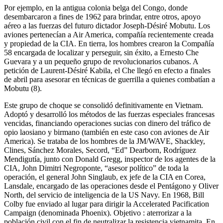
Por ejemplo, en la antigua colonia belga del Congo, donde
desembarcaron a fines de 1962 para brindar, entre otros, apoyo
aéreo a las fuerzas del futuro dictador Joseph-Désiré Mobutu. Los
aviones pertenecían a Air America, compañía recientemente creada
y propiedad de la CIA. En tierra, los hombres crearon la Compañía
58 encargada de localizar y perseguir, sin éxito, a Ernesto Che
Guevara y a un pequeño grupo de revolucionarios cubanos. A
petición de Laurent-Désiré Kabila, el Che llegó en efecto a finales
de abril para asesorar en técnicas de guerrilla a quienes combatían a
Mobutu (8).
Este grupo de choque se consolidó definitivamente en Vietnam.
Adoptó y desarrolló los métodos de las fuerzas especiales francesas
vencidas, financiando operaciones sucias con dinero del tráfico de
opio laosiano y birmano (también en este caso con aviones de Air
America). Se trataba de los hombres de la JM/WAVE, Shackley,
Clines, Sánchez Morales, Secord, “Ed” Dearborn, Rodríguez
Mendigutía, junto con Donald Gregg, inspector de los agentes de la
CIA, John Dimitri Negroponte, “asesor político” de toda la
operación, el general John Singlaub, ex jefe de la CIA en Corea,
Lansdale, encargado de las operaciones desde el Pentágono y Oliver
North, del servicio de inteligencia de la US Navy. En 1968, Bill
Colby fue enviado al lugar para dirigir la Accelerated Pacification
Campaign (denominada Phoenix). Objetivo : aterrorizar a la
población civil con el fin de neutralizar la resistencia vietnamita. En