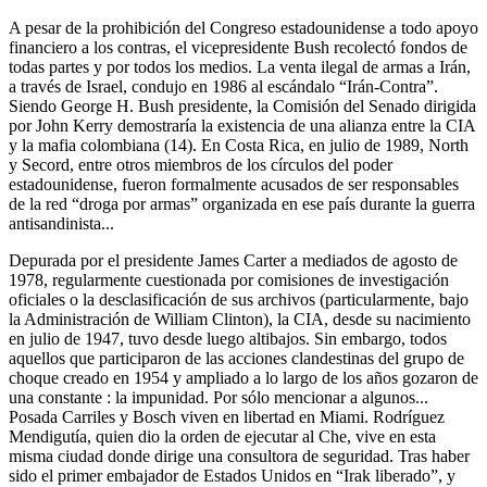
A pesar de la prohibición del Congreso estadounidense a todo apoyo
financiero a los contras, el vicepresidente Bush recolectó fondos de
todas partes y por todos los medios. La venta ilegal de armas a Irán,
a través de Israel, condujo en 1986 al escándalo “Irán-Contra”.
Siendo George H. Bush presidente, la Comisión del Senado dirigida
por John Kerry demostraría la existencia de una alianza entre la CIA
y la mafia colombiana (14). En Costa Rica, en julio de 1989, North
y Secord, entre otros miembros de los círculos del poder
estadounidense, fueron formalmente acusados de ser responsables
de la red “droga por armas” organizada en ese país durante la guerra
antisandinista...
Depurada por el presidente James Carter a mediados de agosto de
1978, regularmente cuestionada por comisiones de investigación
oficiales o la desclasificación de sus archivos (particularmente, bajo
la Administración de William Clinton), la CIA, desde su nacimiento
en julio de 1947, tuvo desde luego altibajos. Sin embargo, todos
aquellos que participaron de las acciones clandestinas del grupo de
choque creado en 1954 y ampliado a lo largo de los años gozaron de
una constante : la impunidad. Por sólo mencionar a algunos...
Posada Carriles y Bosch viven en libertad en Miami. Rodríguez
Mendigutía, quien dio la orden de ejecutar al Che, vive en esta
misma ciudad donde dirige una consultora de seguridad. Tras haber
sido el primer embajador de Estados Unidos en “Irak liberado”, y