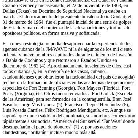
Cuando Kennedy fue asesinado, el 22 de noviembre de 1963, en
Dallas (Texas), su Doctrina de Seguridad Nacional ya estaba en
marcha. El derrocamiento del presidente brasileño João Goulart, el
31 de marzo de 1964, fue el puntapié inicial de una serie de golpes
de Estado y marcó el comienzo de las desapariciones y torturas de
opositores políticos, en forma masiva y sofisticada.
Esta nueva estrategia no podía desaprovechar la experiencia de los
agentes cubanos de la JM/WAVE ni la de algunos de los mil ciento
ochenta y nueve hombres capturados durante el intento de invasión
a Bahía de Cochinos y que retornaron a Estados Unidos en
diciembre de 1962 (4). Aproximadamente trescientos de ellos, casi
todos cubanos (y, en la mayoría de los casos, cubano-
estadounidenses que obtuvieron la nacionalidad del país de acogida)
recibieron la formación de oficiales en las academias de operaciones
especiales de Fort Benning (Georgia), Fort Mayers (Florida), Fort
Peary (Virginia), etc. Otros fueron enviados a Fort Gulick (Escuela
de las Américas) para ser formados en la contraguerrilla. Eran José
Basulto, Jorge Mas Canosa (5), Francisco “Pepe” Hernández (6),
Luis Posada Carriles, Félix Rodríguez Mendigutía, etc. Aunque se
suponía que nunca saldrían del anonimato, sus nombres comenzaron
rápidamente a ser noticia. “América del Sur será el ‘Far West’ donde
desempeñarán el papel de pioneros” (7) y, por sus acciones
clandestinas, “brillarán” incluso mucho más allá.