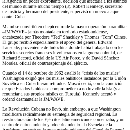
la Agencia un poder exorbitante, decisión que afectaría a los asuntos
del mundo durante mucho tiempo (3). Robert Kennedy, secretario
de Justicia y hermano del presidente, supervisó un nuevo ataque
contra Cuba.
Miami se convirtió en el epicentro de la mayor operación paramilitar
–JM/WAVE– jamás montada en territorio estadounidense,
encabezada por Theodore “Ted” Shackley y Thomas “Tom” Clines.
El grupo recibió especialmente el apoyo del general Edward
Lansdale, proveniente de Indochina donde había trabajado con los
servicios secretos franceses involucrados en la guerra colonial, de
Richard Secord, oficial de la US Air Force, y de David Sánchez
Morales, oficial de contraespionaje del ejército.
Cuando el 14 de octubre de 1962 estalló la “crisis de los misiles”,
Washington exigió que los misiles balísticos instalados por la Unión
Soviética en Cuba fueran retirados. Moscú cedió, con la condición
de que Estados Unidos se comprometiera a no invadir la isla (y a
renunciar a sus propios misiles en Turquía). Kennedy aceptó y
ordenó desmantelar la JM/WAVE.
La Revolución Cubana no llevó, sin embargo, a que Washington
modificara radicalmente su estrategia de seguridad regional. La
reestructuración de los Ejércitos latinoamericanos comenzaba, y un
centro de entrenamiento y adoctrinamiento –la Escuela de la
Américas– se creó en la zona estadounidense del Canal de Panamá.