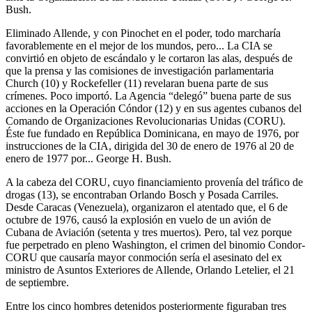
Bush.
Eliminado Allende, y con Pinochet en el poder, todo marcharía
favorablemente en el mejor de los mundos, pero... La CIA se
convirtió en objeto de escándalo y le cortaron las alas, después de
que la prensa y las comisiones de investigación parlamentaria
Church (10) y Rockefeller (11) revelaran buena parte de sus
crímenes. Poco importó. La Agencia “delegó” buena parte de sus
acciones en la Operación Cóndor (12) y en sus agentes cubanos del
Comando de Organizaciones Revolucionarias Unidas (CORU).
Éste fue fundado en República Dominicana, en mayo de 1976, por
instrucciones de la CIA, dirigida del 30 de enero de 1976 al 20 de
enero de 1977 por... George H. Bush.
A la cabeza del CORU, cuyo financiamiento provenía del tráfico de
drogas (13), se encontraban Orlando Bosch y Posada Carriles.
Desde Caracas (Venezuela), organizaron el atentado que, el 6 de
octubre de 1976, causó la explosión en vuelo de un avión de
Cubana de Aviación (setenta y tres muertos). Pero, tal vez porque
fue perpetrado en pleno Washington, el crimen del binomio Condor-
CORU que causaría mayor conmoción sería el asesinato del ex
ministro de Asuntos Exteriores de Allende, Orlando Letelier, el 21
de septiembre.
Entre los cinco hombres detenidos posteriormente figuraban tres