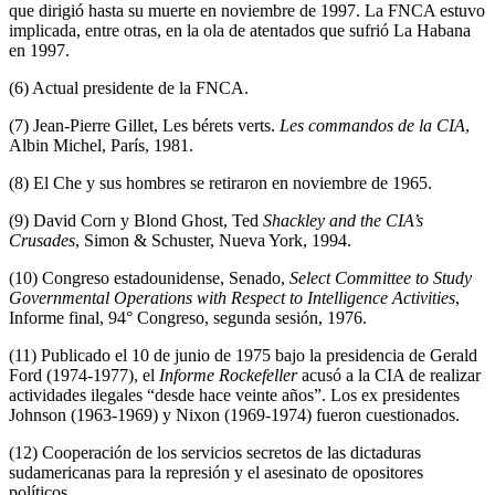
que dirigió hasta su muerte en noviembre de 1997. La FNCA estuvo
implicada, entre otras, en la ola de atentados que sufrió La Habana
en 1997.
(6) Actual presidente de la FNCA.
(7) Jean-Pierre Gillet, Les bérets verts.
Les commandos de la CIA
,
Albin Michel, París, 1981.
(8) El Che y sus hombres se retiraron en noviembre de 1965.
(9) David Corn y Blond Ghost, Ted
Shackley and the CIA’s
Crusades
, Simon & Schuster, Nueva York, 1994.
(10) Congreso estadounidense, Senado,
Select Committee to Study
Governmental Operations with Respect to Intelligence Activities
,
Informe final, 94° Congreso, segunda sesión, 1976.
(11) Publicado el 10 de junio de 1975 bajo la presidencia de Gerald
Ford (1974-1977), el
Informe Rockefeller
acusó a la CIA de realizar
actividades ilegales “desde hace veinte años”. Los ex presidentes
Johnson (1963-1969) y Nixon (1969-1974) fueron cuestionados.
(12) Cooperación de los servicios secretos de las dictaduras
sudamericanas para la represión y el asesinato de opositores
políticos.