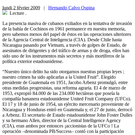
lundi 2 février 2009
|
Hernando Calvo Ospina
Lecture
.
La presencia masiva de cubanos exiliados en la tentativa de invasión
de la bahía de Cochinos en 1961 permanece en nuestra memoria,
pero sabemos menos del papel de éstos en las operaciones ulteriores
de la Agencia Central de Inteligencia (CIA). Desde Chile hasta
Nicaragua pasando por Vietnam, a través de golpes de Estado, de
asesinatos de dirigentes y del tráfico de armas y de droga, ellos han
sido uno de los instrumentos más secretos y más mortíferos de la
política exterior estadounidense.
“Nuestro único delito ha sido otorgarnos nuestras propias leyes ;
nuestro crimen ha sido aplicarlas a la United Fruit”. Elegido
presidente de Guatemala en 1951, Jacobo Arbenz promulgó, entre
otras medidas progresistas, una reforma agraria. El 4 de marzo de
1953, expropió 84.000 de las 234.000 hectáreas que poseía la
compañía bananera estadounidense United Fruit Company (UFCo).
El 17 y 18 de junio de 1954, un ejército mercenario proveniente de
Nicaragua y Honduras entró en Guatemala y, el 27 de junio, derrocó
a Arbenz. El secretario de Estado estadounidense John Foster Dulles
y su hermano Allen, director de la Central Intelligence Agency
(CIA), eran ambos por entonces ¡accionistas de la UFCo ! La
operación –denominada PB/Success– contó con la participación