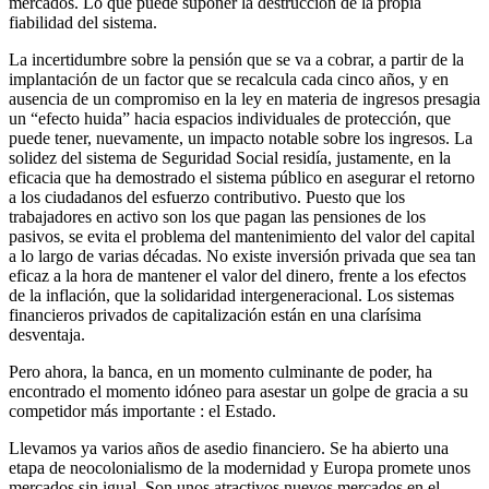
mercados. Lo que puede suponer la destrucción de la propia
fiabilidad del sistema.
La incertidumbre sobre la pensión que se va a cobrar, a partir de la
implantación de un factor que se recalcula cada cinco años, y en
ausencia de un compromiso en la ley en materia de ingresos presagia
un “efecto huida” hacia espacios individuales de protección, que
puede tener, nuevamente, un impacto notable sobre los ingresos. La
solidez del sistema de Seguridad Social residía, justamente, en la
eficacia que ha demostrado el sistema público en asegurar el retorno
a los ciudadanos del esfuerzo contributivo. Puesto que los
trabajadores en activo son los que pagan las pensiones de los
pasivos, se evita el problema del mantenimiento del valor del capital
a lo largo de varias décadas. No existe inversión privada que sea tan
eficaz a la hora de mantener el valor del dinero, frente a los efectos
de la inflación, que la solidaridad intergeneracional. Los sistemas
financieros privados de capitalización están en una clarísima
desventaja.
Pero ahora, la banca, en un momento culminante de poder, ha
encontrado el momento idóneo para asestar un golpe de gracia a su
competidor más importante : el Estado.
Llevamos ya varios años de asedio financiero. Se ha abierto una
etapa de neocolonialismo de la modernidad y Europa promete unos
mercados sin igual. Son unos atractivos nuevos mercados en el