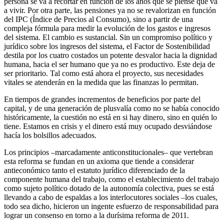
persona se va a recortar en función de los años que se piense que va
a vivir. Por otra parte, las pensiones ya no se revalorizan en función
del IPC (Índice de Precios al Consumo), sino a partir de una
compleja fórmula para medir la evolución de los gastos e ingresos
del sistema. El cambio es sustancial. Sin un compromiso político y
jurídico sobre los ingresos del sistema, el Factor de Sostenibilidad
destila por los cuatro costados un potente desvalor hacia la dignidad
humana, hacia el ser humano que ya no es productivo. Este deja de
ser prioritario. Tal como está ahora el proyecto, sus necesidades
vitales se atenderán en la medida que las finanzas lo permitan.
En tiempos de grandes incrementos de beneficios por parte del
capital, y de una generación de plusvalía como no se había conocido
históricamente, la cuestión no está en si hay dinero, sino en quién lo
tiene. Estamos en crisis y el dinero está muy ocupado desviándose
hacía los bolsillos adecuados.
Los principios –marcadamente anticonstitucionales– que vertebran
esta reforma se fundan en un axioma que tiende a considerar
antieconómico tanto el estatuto jurídico diferenciado de la
componente humana del trabajo, como el establecimiento del trabajo
como sujeto político dotado de la autonomía colectiva, pues se está
llevando a cabo de espaldas a los interlocutores sociales –los cuales,
todo sea dicho, hicieron un ingente esfuerzo de responsabilidad para
lograr un consenso en torno a la durísima reforma de 2011.