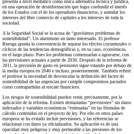
presenta a nivel mediático como única alternativa técnica y jurídica,
en una operación de desinformación que logra confundir el interés
de los Estados con el de los operadores financieros, y asimilar los
intereses del libre comercio de capitales a los intereses de toda la
sociedad.
A la Seguridad Social se la acusa de “gravísimos problemas de
sostenibilidad”. Un alarmismo un tanto interesado. El profesor
Ruesga apunta la conveniencia de separar los efectos coyunturales o
cíclicos de las tendencias demográficas y, en su caso, económicas,
en el largo plazo. Pues los problemas comenzarían a agravarse, con
las previsiones actuales a partir de 2030. Después de la reforma de
2011, la previsión de gasto en pensiones sigue estando por debajo de
la media europea en 2040 e incluso, posteriormente. También refiere
el profesor la necesidad de desvincular la definición del factor de
sostenibilidad de las urgencias por cumplir compromisos pactados
como contrapartidas al rescate financiero.
Los riesgos de sostenibilidad pueden venir, precisamente, por la
aplicación de la reforma. Existen demasiadas “previsiones” sin datos
indexados y variables económicas “estimadas” en las fórmulas de
cálculo contenidas en el proyecto de ley. Por ello en otros países
europeos se ha evitado incluir previsiones, y las referencias se
relacionan con datos ya oficializados. Su aplicación es de una
opacidad muy peligrosa y muy permeable a las presiones de los