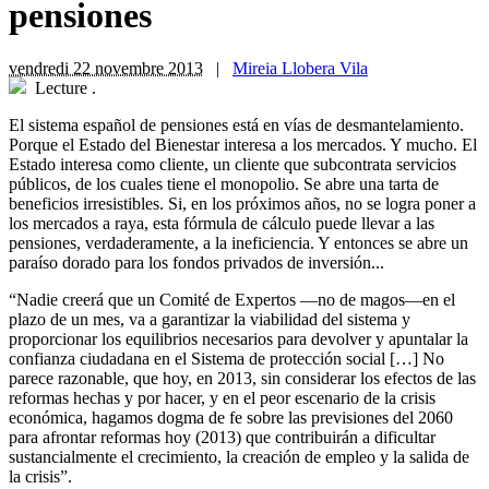
pensiones
vendredi 22 novembre 2013
|
Mireia Llobera Vila
Lecture
.
El sistema español de pensiones está en vías de desmantelamiento.
Porque el Estado del Bienestar interesa a los mercados. Y mucho. El
Estado interesa como cliente, un cliente que subcontrata servicios
públicos, de los cuales tiene el monopolio. Se abre una tarta de
beneficios irresistibles. Si, en los próximos años, no se logra poner a
los mercados a raya, esta fórmula de cálculo puede llevar a las
pensiones, verdaderamente, a la ineficiencia. Y entonces se abre un
paraíso dorado para los fondos privados de inversión...
“
Nadie creerá que un Comité de Expertos —no de magos—en el
plazo de un mes, va a garantizar la viabilidad del sistema y
proporcionar los equilibrios necesarios para devolver y apuntalar la
confianza ciudadana en el Sistema de protección social […] No
parece razonable, que hoy, en 2013, sin considerar los efectos de las
reformas hechas y por hacer, y en el peor escenario de la crisis
económica, hagamos dogma de fe sobre las previsiones del 2060
para afrontar reformas hoy (2013) que contribuirán a dificultar
sustancialmente el crecimiento, la creación de empleo y la salida de
la crisis”.