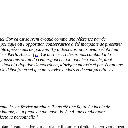
fael Correa est souvent évoqué comme une référence par de
politique où l’opposition conservatrice a été incapable de présenter
le après 6 ans de pouvoir. Il y a deux ans, nous avions établit un
te, Alberto Acosta
[
1
]
. Ce dernier est désormais candidat à la
anisations allant du centre-gauche à la gauche radicale, dont
Movimiento Popular Democrático, d’origine maoïste et possédant une
 le débat fraternel que nous avions initiés et de comprendre les
tielles en février prochain. Tu as été une figure éminente de
tituante, et tu prends maintenant la tête d’une candidature
ectoire personnelle ?
tant à gauche alors qu’en réalité il tourne à droite. Le gouvernement