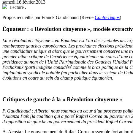
samedi 16 février 2013
Lecture
.
Propos recueillis par Franck Gaudichaud (Revue
ContreTemps
)
Équateur : « Révolution citoyenne », modèle extractivi
La « révolution citoyenne » en Équateur est l’un des symboles des e
nombreuses gauches européennes. Les prochaines élections présidentiel
une candidature unique et alors que le gouvernement conserve une très
premier bilan critique de l’expérience équatorienne au cours d’une con
présidence au nom de l’Unité Plurinationale des Gauches [Unidad Plur
Pachakutik (parti indigène considéré comme le bras politique de la 
implantation syndicale notable (en particulier dans le secteur de l’é
évolutions en cours au sein du champ politique équatorien.
Critiques de gauche à la « Révolution citoyenne »
F. Gaudichaud : Alberto, nous sommes au cœur d’un processus politique
l’Alianza País [la coalition qui a porté Rafael Correa au pouvoir en 2
d’opposition de gauche au gouvernement du président Rafael Correa. Q
A. Acosta : Le gouvernement de Rafael Correa ressemble fort aujourd’