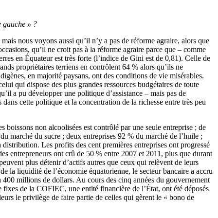
de gauche » ?
 mais nous voyons aussi qu’il n’y a pas de réforme agraire, alors que
es occasions, qu’il ne croit pas à la réforme agraire parce que – comme
erres en Équateur est très forte (l’indice de Gini est de 0,81). Celle de
rands propriétaires terriens en contrôlent 64 % alors qu’ils ne
ndigènes, en majorité paysans, ont des conditions de vie misérables.
celui qui dispose des plus grandes ressources budgétaires de toute
 qu’il a pu développer une politique d’assistance – mais pas de
 dans cette politique et la concentration de la richesse entre très peu
s boissons non alcoolisées est contrôlé par une seule entreprise ; de
% du marché du sucre ; deux entreprises 92 % du marché de l’huile ;
 distribution. Les profits des cent premières entreprises ont progressé
 des entrepreneurs ont crû de 50 % entre 2007 et 2011, plus que durant
peuvent plus détenir d’actifs autres que ceux qui relèvent de leurs
e la liquidité de l’économie équatorienne, le secteur bancaire a accru
 à 400 millions de dollars. Au cours des cinq années du gouvernement
fixes de la COFIEC, une entité financière de l’État, ont été déposés
rs le privilège de faire partie de celles qui gèrent le « bono de