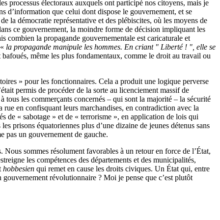
e les processus électoraux auxquels ont participé nos citoyens, mais je
s d’information que celui dont dispose le gouvernement, et se
à de la démocratie représentative et des plébiscites, où les moyens de
i, dans ce gouvernement, la moindre forme de décision impliquant les
rais combien la propagande gouvernementale est caricaturale et
 «
la propagande manipule les hommes. En criant " Liberté ! ", elle se
nt bafoués, même les plus fondamentaux, comme le droit au travail ou
atoires » pour les fonctionnaires. Cela a produit une logique perverse
était permis de procéder de la sorte au licenciement massif de
t à tous les commerçants concernés – qui sont la majorité – la sécurité
la rue en confisquant leurs marchandises, en contradiction avec la
s de « sabotage » et de « terrorisme », en application de lois qui
s les prisons équatoriennes plus d’une dizaine de jeunes détenus sans
 même pas un gouvernement de gauche.
s. Nous sommes résolument favorables à un retour en force de l’État,
restreigne les compétences des départements et des municipalités,
t
hobbesien
qui remet en cause les droits civiques. Un État qui, entre
’un gouvernement révolutionnaire ? Moi je pense que c’est plutôt