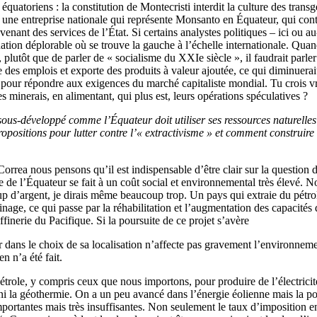
 équatoriens : la constitution de Montecristi interdit la culture des tra
iste une entreprise nationale qui représente Monsanto en Équateur, qui co
venant des services de l’État. Si certains analystes politiques – ici ou a
ation déplorable où se trouve la gauche à l’échelle internationale. Quan
, plutôt que de parler de « socialisme du XXIe siècle », il faudrait parl
es emplois et exporte des produits à valeur ajoutée, ce qui diminuerai
es pour répondre aux exigences du marché capitaliste mondial. Tu crois v
s minerais, en alimentant, qui plus est, leurs opérations spéculatives ?
sous-développé comme l’Équateur doit utiliser ses ressources naturelle
 propositions pour lutter contre l’« extractivisme » et comment construi
rea nous pensons qu’il est indispensable d’être clair sur la question de
e de l’Équateur se fait à un coût social et environnemental très élevé. 
 d’argent, je dirais même beaucoup trop. Un pays qui extraie du pétrole
inage, ce qui passe par la réhabilitation et l’augmentation des capacité
affinerie du Pacifique. Si la poursuite de ce projet s’avère
ur dans le choix de sa localisation n’affecte pas gravement l’environnem
n n’a été fait.
trole, y compris ceux que nous importons, pour produire de l’électricité.
ni la géothermie. On a un peu avancé dans l’énergie éolienne mais la po
ortantes mais très insuffisantes. Non seulement le taux d’imposition en