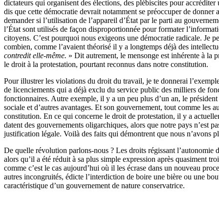
dictateurs qui organisent des élections, des plébiscites pour accréditer 
dis que cette démocratie devrait notamment se préoccuper de donner a
demander si l’utilisation de l’appareil d’État par le parti au gouvernem
l’État sont utilisés de façon disproportionnée pour formater l’informat
citoyens. C’est pourquoi nous exigeons une démocratie radicale. Je peu
combien, comme l’avaient théorisé il y a longtemps déjà des intellec
contredit elle-même.
» Dit autrement, le mensonge est inhérente à la p
le droit à la protestation, pourtant reconnus dans notre constitution.
Pour illustrer les violations du droit du travail, je te donnerai l’exem
de licenciements qui a déjà exclu du service public des milliers de fo
fonctionnaires. Autre exemple, il y a un peu plus d’un an, le président
sociale et d’autres avantages. Et son gouvernement, tout comme les aut
constitution. En ce qui concerne le droit de protestation, il y a actue
datent des gouvernements oligarchiques, alors que notre pays n’est pas
justification légale. Voilà des faits qui démontrent que nous n’avons 
De quelle révolution parlons-nous ? Les droits régissant l’autonomie 
alors qu’il a été réduit à sa plus simple expression après quasiment t
comme c’est le cas aujourd’hui où il les écrase dans un nouveau proc
autres incongruités, édicte l’interdiction de boire une bière ou une bo
caractéristique d’un gouvernement de nature conservatrice.