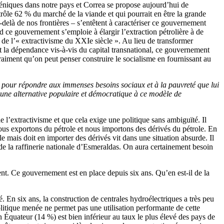
nsgéniques dans notre pays et Correa se propose aujourd’hui de
ntrôle 62 % du marché de la viande et qui pourrait en être la grande
u-delà de nos frontières – s’entêtent à caractériser ce gouvernement
d ce gouvernement s’emploie à élargir l’extraction pétrolière à de
er de l’« extractivisme du XXIe siècle ». Au lieu de transformer
t la dépendance vis-à-vis du capital transnational, ce gouvernement
raiment qu’on peut penser construire le socialisme en fournissant au
s pour répondre aux immenses besoins sociaux et à la pauvreté que lui
re une alternative populaire et démocratique à ce modèle de
 l’extractivisme et que cela exige une politique sans ambiguïté. Il
Nous exportons du pétrole et nous importons des dérivés du pétrole. En
 mais doit en importer des dérivés vit dans une situation absurde. Il
s de la raffinerie nationale d’Esmeraldas. On aura certainement besoin
ent. Ce gouvernement est en place depuis six ans. Qu’en est-il de la
 En six ans, la construction de centrales hydroélectriques a très peu
litique menée ne permet pas une utilisation performante de cette
 Équateur (14 %) est bien inférieur au taux le plus élevé des pays de