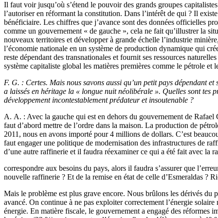
Il faut voir jusqu’où s’étend le pouvoir des grands groupes capitalistes
l’autoriser en réformant la constitution. Dans l’intérêt de qui ? Il ex
bénéficiaire. Les chiffres que j’avance sont des données officielles pro
comme un gouvernement « de gauche », cela ne fait qu’illustrer la situ
nouveaux territoires et développer à grande échelle l’industrie minière
l’économie nationale en un système de production dynamique qui crée d
reste dépendant des transnationales et fournit ses ressources naturell
système capitaliste global les matières premières comme le pétrole et le
F. G. : Certes. Mais nous savons aussi qu’un petit pays dépendant et 
a laissés en héritage la « longue nuit néolibérale ». Quelles sont tes
développement incontestablement prédateur et insoutenable ?
A. A. : Avec la gauche qui est en dehors du gouvernement de Rafael Cor
faut d’abord mettre de l’ordre dans la maison. La production de pétrol
2011, nous en avons importé pour 4 millions de dollars. C’est beaucoup
faut engager une politique de modernisation des infrastructures de raff
d’une autre raffinerie et il faudra réexaminer ce qui a été fait avec la r
correspondre aux besoins du pays, alors il faudra s’assurer que l’erre
nouvelle raffinerie ? Et de la remise en état de celle d’Esmeraldas ? Rie
Mais le problème est plus grave encore. Nous brûlons les dérivés du pé
avancé. On continue à ne pas exploiter correctement l’énergie solaire 
énergie. En matière fiscale, le gouvernement a engagé des réformes imp