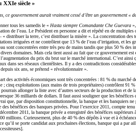
u XXIe siècle »
ctions, ce gouvernement aurait vraiment cessé d’être un gouvernement « 
onner tous les samedis le «
Hasta siempre Comandante Che Guevara
»,
atisation de l’eau. Le Président en personne a dit et répété en de multipl
« distribuer la terre, c’est distribuer la misère ». La concentration des t
ations irriguées et ne contrôlent que 13 % de l’eau d’irrigation, et les g
’eau sont concentrées entre très peu de mains tandis que plus 50 % des i
s divers domaines. Mais cela tient aussi au fait que ce gouvernement est 
 à l’augmentation du prix du brut sur le marché international. C’est ainsi
ux dans ses réseaux clientélistes. Il y a des contradictions considérables
 depuis six ans, se prétend « révolutionnaire ».
part des activités économiques sont très concentrées : 81 % du marché de
 ; cinq exploitations (aux mains de trois propriétaires) contrôlent 91 
urrais allonger la liste avec d’autres secteurs de la production et de la
esque 36 milliards de dollars. Il faut aussi souligner que les bénéfices
rai que, par disposition constitutionnelle, la banque et les banquiers ne 
e des bénéfices des banques privées. Pour l’exercice 2011, compte tenu d
à décembre 2011, la banque privée a enregistré des bénéfices supérieurs
00 millions. Curieusement, plus de 40 % des dépôts à vue et à échéance 
qu’il se porte candidat aux prochaines élections, banque qui a par ailleu
cessiteuses].