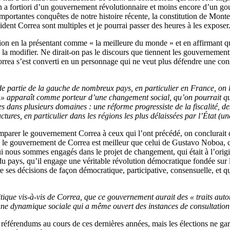
n a fortiori d’un gouvernement révolutionnaire et moins encore d’un g
mportantes conquêtes de notre histoire récente, la constitution de Mont
dent Correa sont multiples et je pourrai passer des heures à les exposer
tion en la présentant comme « la meilleure du monde » et en affirmant qu’
onc la modifier. Ne dirait-on pas le discours que tiennent les gouverneme
orrea s’est converti en un personnage qui ne veut plus défendre une cons
ande partie de la gauche de nombreux pays, en particulier en France, o
 apparaît comme porteur d’une changement social, qu’on pourrait qualifie
 dans plusieurs domaines : une réforme progressiste de la fiscalité, des
ctures, en particulier dans les régions les plus délaissées par l’État (u
mparer le gouvernement Correa à ceux qui l’ont précédé, on conclurait qu
i le gouvernement de Correa est meilleur que celui de Gustavo Noboa, ce
ui nous sommes engagés dans le projet de changement, qui était à l’orig
 du pays, qu’il engage une véritable révolution démocratique fondée sur 
 décisions de façon démocratique, participative, consensuelle, et qui r
ique vis-à-vis de Correa, que ce gouvernement aurait des « traits autorit
une dynamique sociale qui a même ouvert des instances de consultation
 référendums au cours de ces dernières années, mais les élections ne ga