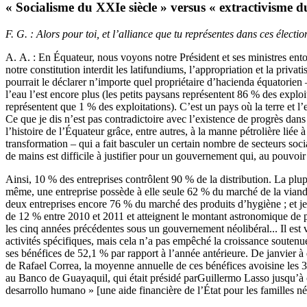
« Socialisme du XXIe siècle » versus « extractivisme d
F. G. : Alors pour toi, et l’alliance que tu représentes dans ces éle
A. A. : En Équateur, nous voyons notre Président et ses ministres ent
notre constitution interdit les latifundiums, l’appropriation et la priv
pourrait le déclarer n’importe quel propriétaire d’hacienda équatorien – 
l’eau l’est encore plus (les petits paysans représentent 86 % des exploit
représentent que 1 % des exploitations). C’est un pays où la terre et l
Ce que je dis n’est pas contradictoire avec l’existence de progrès dan
l’histoire de l’Équateur grâce, entre autres, à la manne pétrolière liée
transformation – qui a fait basculer un certain nombre de secteurs socia
de mains est difficile à justifier pour un gouvernement qui, au pouvoir
Ainsi, 10 % des entreprises contrôlent 90 % de la distribution. La plu
même, une entreprise possède à elle seule 62 % du marché de la viande
deux entreprises encore 76 % du marché des produits d’hygiène ; et je po
de 12 % entre 2010 et 2011 et atteignent le montant astronomique de pr
les cinq années précédentes sous un gouvernement néolibéral... Il est v
activités spécifiques, mais cela n’a pas empêché la croissance soutenu
ses bénéfices de 52,1 % par rapport à l’année antérieure. De janvier 
de Rafael Correa, la moyenne annuelle de ces bénéfices avoisine les 3
au Banco de Guayaquil, qui était présidé parGuillermo Lasso jusqu’à ce 
desarrollo humano » [une aide financière de l’État pour les familles né