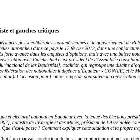
ste et gauches critiques
xpériences post-néolibérales sud-américaines et le gouvernement de Ra
les auront lieu dans ce pays le 17 février 2013, dans une conjoncture 
 forte avance dans les enquêtes d’opinions, mais avec une baisse notab
versation avec l’intellectuel et ex-président de l’Assemblée constituan
inacional de las Izquierdas], coalition qui regroupe une dizaine d’org
Confédération des nationalités indigènes d’Équateur - CONAIE) et le 
ducation). L’occasion pour
ContreTemps
de poursuivre la conversation et
 et électoral national en Équateur avec la tenue des élections présiden
007], ministre de l’Énergie et des Mines, président de l’Assemblée cons
ue s’est-il passé ? Comment expliquer cette situation et ta propre traj
hui à un mauvais conducteur de bus... un conducteur qui met son cligno