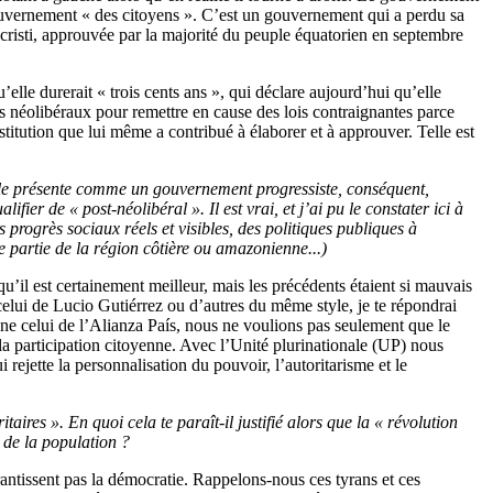
ouvernement « des citoyens ». C’est un gouvernement qui a perdu sa
ecristi, approuvée par la majorité du peuple équatorien en septembre
.
elle durerait « trois cents ans », qui déclare aujourd’hui qu’elle
nts néolibéraux pour remettre en cause des lois contraignantes parce
titution que lui même a contribué à élaborer et à approuver. Telle est
n le présente comme un gouvernement progressiste, conséquent,
r de « post-néolibéral ». Il est vrai, et j’ai pu le constater ici à
 progrès sociaux réels et visibles, des politiques publiques à
ne partie de la région côtière ou amazonienne...)
’il est certainement meilleur, mais les précédents étaient si mauvais
lui de Lucio Gutiérrez ou d’autres du même style, je te répondrai
ine celui de l’Alianza País, nous ne voulions pas seulement que le
la participation citoyenne. Avec l’Unité plurinationale (UP) nous
ejette la personnalisation du pouvoir, l’autoritarisme et le
aires ». En quoi cela te paraît-il justifié alors que la « révolution
 de la population ?
rantissent pas la démocratie. Rappelons-nous ces tyrans et ces