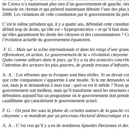
de Correa n’a maintenant plus rien d’un gouvernement de gauche, rie
boussole en chemin et qui prétend maintenant détruire l’une des plus i
2008. Les violations de cette constitution par le gouvernement du prési
C’est le même président qui, il y a quatre ans, défendait cette constitu
définit trop de droits, qu’elle est « hyperprotectrice » et qu’il faut d
qu’elles garantissent les droits des citoyens et des consommateurs ? C
l’évolution actuelle du gouvernement équatorien.
F. G. : Mais sur la scène internationale et dans les rangs d’une gr
réformateur, en action. Le gouvernement de la « révolution citoyenne »
Quito comme ailleurs dans le pays, qu’il y a eu des avancées concrètes
l’attention des secteurs les plus pauvres, de grands travaux d’infrastru
A. A. : Les réformes que tu évoques sont bien réelles. Si on devait co
que cette comparaison s’apparente à une insulte. Si tu me demandes s
oui, mais je te demanderai à mon tour : quel en est le mérite ? Nous q
gouvernement soit meilleur, mais qu’il transforme aussi les structures
défendons aujourd’hui un programme où le gouvernement doit prendre ses
caudillisme qui caractérisent le gouvernement actuel.
F. G. : On peut lire sous la plume de certains auteurs de la gauche crit
citoyenne » se manifeste par un processus électoral démocratique et 
A. A. : C’est vrai qu’il y a eu de nombreux épisodes électoraux et des