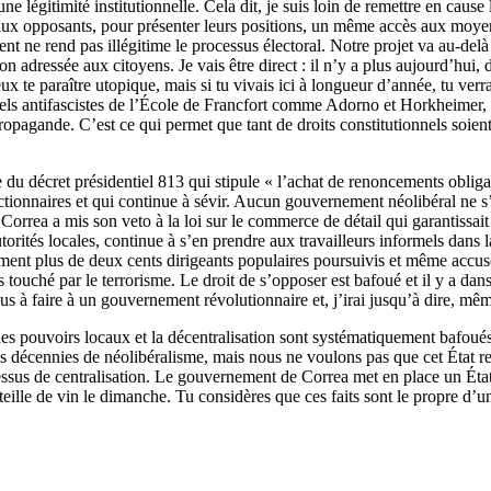
une légitimité institutionnelle. Cela dit, je suis loin de remettre en caus
ux opposants, pour présenter leurs positions, un même accès aux moyen
ent ne rend pas illégitime le processus électoral. Notre projet va au-del
ion adressée aux citoyens. Je vais être direct : il n’y a plus aujourd’hu
x te paraître utopique, mais si tu vivais ici à longueur d’année, tu ver
tuels antifascistes de l’École de Francfort comme Adorno et Horkheimer,
ropagande. C’est ce qui permet que tant de droits constitutionnels soie
ple du décret présidentiel 813 qui stipule « l’achat de renoncements oblig
nctionnaires et qui continue à sévir. Aucun gouvernement néolibéral ne s’
 Correa a mis son veto à la loi sur le commerce de détail qui garantissai
orités locales, continue à s’en prendre aux travailleurs informels dans 
llement plus de deux cents dirigeants populaires poursuivis et même accusé
 touché par le terrorisme. Le droit de s’opposer est bafoué et il y a dan
plus à faire à un gouvernement révolutionnaire et, j’irai jusqu’à dire,
des pouvoirs locaux et la décentralisation sont systématiquement bafoué
rois décennies de néolibéralisme, mais nous ne voulons pas que cet État 
essus de centralisation. Le gouvernement de Correa met en place un Éta
uteille de vin le dimanche. Tu considères que ces faits sont le propre d