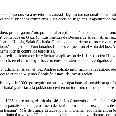
 de oposición, va a revertir la avanzada legislación nacional sobre Just
por ciudadanos extranjeros. Esta decisión llega tras la apertura de ca
dreu, promulgó un Auto por el cual aceptaba a trámite la querella pro
rra” cometidos en Gaza (1). Las Fuerzas de Defensa de Israel habían lan
ilitar de Hamás, Salah Shehada. En el ataque murieron catorce civiles, 
osas” del ejército. Funcionarios israelíes etiquetaron el Auto del juez 
mente luchan contra los terroristas.”
su predisposición a ceder y limitar la aplicación de la Jurisdicción Univ
es decir, en el caso de que los crímenes no estén siendo investigados en 
 judicial en Israel, el juez Andreu solicitó información a las autoridad
roceso criminal–, y una Comisión estatal de investigación.
4 de mayo de 2009, proseguir con sus investigaciones al considerar que
hada) y afectar a la población civil en un territorio que no pertenece a
en 1985, entre otros, el artículo 146 de los Convenios de Ginebra (194
r españoles o extranjeros fuera del territorio nacional, susceptibles de
 en España”. Más de quince Estados lo han implementado hasta ahora (e
 al criminal nazi Adolf Eichmann en Argentina para juzgarlo por “crím