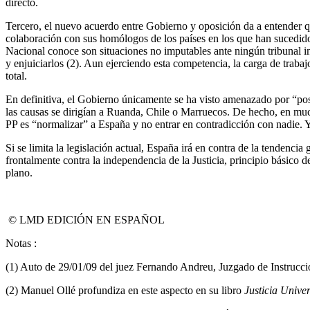
directo.
Tercero, el nuevo acuerdo entre Gobierno y oposición da a entender que
colaboración con sus homólogos de los países en los que han sucedido 
Nacional conoce son situaciones no imputables ante ningún tribunal in
y enjuiciarlos (2). Aun ejerciendo esta competencia, la carga de traba
total.
En definitiva, el Gobierno únicamente se ha visto amenazado por “po
las causas se dirigían a Ruanda, Chile o Marruecos. De hecho, en much
PP es “normalizar” a España y no entrar en contradicción con nadie. Y
Si se limita la legislación actual, España irá en contra de la tendenci
frontalmente contra la independencia de la Justicia, principio básico d
plano.
© LMD EDICIÓN EN ESPAÑOL
Notas :
(1) Auto de 29/01/09 del juez Fernando Andreu, Juzgado de Instrucc
(2) Manuel Ollé profundiza en este aspecto en su libro
Justicia Unive