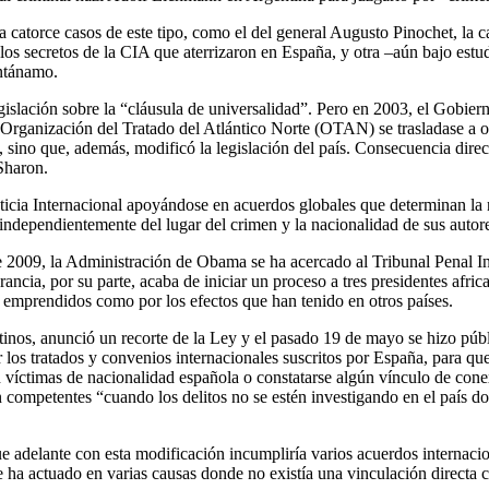
a catorce casos de este tipo, como el del general Augusto Pinochet, la 
los secretos de la CIA que aterrizaron en España, y otra –aún bajo est
antánamo.
slación sobre la “cláusula de universalidad”. Pero en 2003, el Gobierno
ganización del Tratado del Atlántico Norte (OTAN) se trasladase a otr
ino que, además, modificó la legislación del país. Consecuencia directa 
 Sharon.
ticia Internacional apoyándose en acuerdos globales que determinan la 
, independientemente del lugar del crimen y la nacionalidad de sus autor
2009, la Administración de Obama se ha acercado al Tribunal Penal Inter
ancia, por su parte, acaba de iniciar un proceso a tres presidentes afri
os emprendidos como por los efectos que han tenido en otros países.
inos, anunció un recorte de la Ley y el pasado 19 de mayo se hizo públi
r los tratados y convenios internacionales suscritos por España, para q
n víctimas de nacionalidad española o constatarse algún vínculo de co
ean competentes “cuando los delitos no se estén investigando en el país 
e adelante con esta modificación incumpliría varios acuerdos internacio
e ha actuado en varias causas donde no existía una vinculación directa 