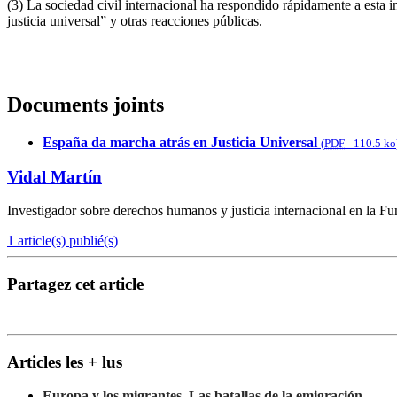
(3) La sociedad civil internacional ha respondido rápidamente a esta i
justicia universal” y otras reacciones públicas.
Documents joints
España da marcha atrás en Justicia Universal
(
PDF
-
110.5 ko
Vidal Martín
Investigador sobre derechos humanos y justicia internacional en la F
1 article(s) publié(s)
Partagez cet article
Articles les + lus
Europa y los migrantes. Las batallas de la emigración