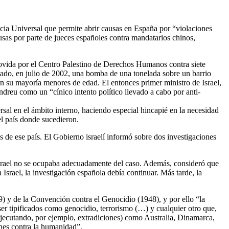
icia Universal que permite abrir causas en España por “violaciones
usas por parte de jueces españoles contra mandatarios chinos,
movida por el Centro Palestino de Derechos Humanos contra siete
zado, en julio de 2002, una bomba de una tonelada sobre un barrio
en su mayoría menores de edad. El entonces primer ministro de Israel,
Andreu como un “cínico intento político llevado a cabo por anti-
ersal en el ámbito interno, haciendo especial hincapié en la necesidad
el país donde sucedieron.
es de ese país. El Gobierno israelí informó sobre dos investigaciones
 Israel no se ocupaba adecuadamente del caso. Además, consideró que
 Israel, la investigación española debía continuar. Más tarde, la
9) y de la Convención contra el Genocidio (1948), y por ello “la
 ser tipificados como genocidio, terrorismo (…) y cualquier otro que,
jecutando, por ejemplo, extradiciones) como Australia, Dinamarca,
enes contra la humanidad”.