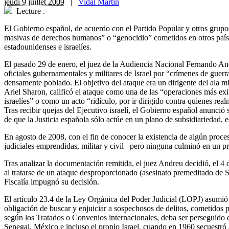
jeudi 9 juillet 2009
|
Vidal Martín
Lecture
.
El Gobierno español, de acuerdo con el Partido Popular y otros grupos
masivas de derechos humanos” o “genocidio” cometidos en otros países 
estadounidenses e israelíes.
El pasado 29 de enero, el juez de la Audiencia Nacional Fernando An
oficiales gubernamentales y militares de Israel por “crímenes de gue
densamente poblado. El objetivo del ataque era un dirigente del ala m
Ariel Sharon, calificó el ataque como una de las “operaciones más exit
israelíes” o como un acto “ridículo, por ir dirigido contra quienes real
Tras recibir quejas del Ejecutivo israelí, el Gobierno español anunció 
de que la Justicia española sólo actúe en un plano de subsidiariedad, 
En agosto de 2008, con el fin de conocer la existencia de algún proceso
judiciales emprendidas, militar y civil –pero ninguna culminó en un p
Tras analizar la documentación remitida, el juez Andreu decidió, el 
al tratarse de un ataque desproporcionado (asesinato premeditado de She
Fiscalía impugnó su decisión.
El artículo 23.4 de la Ley Orgánica del Poder Judicial (LOPJ) asumió 
obligación de buscar y enjuiciar a sospechosos de delitos, cometidos po
según los Tratados o Convenios internacionales, deba ser perseguido
Senegal, México e incluso el propio Israel, cuando en 1960 secuestró