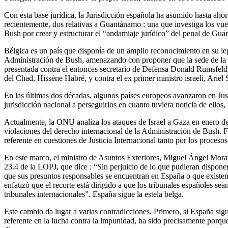
Con esta base jurídica, la Jurisdicción española ha asumido hasta ahor
recientemente, dos relativas a Guantánamo : una que investiga los vue
Bush por crear y estructurar el “andamiaje jurídico” del penal de Gu
Bélgica es un país que disponía de un amplio reconocimiento en su legi
Administración de Bush, amenazando con proponer que la sede de la Or
presentada contra el entonces secretario de Defensa Donald Rumsfeld, s
del Chad, Hissène Habré, y contra el ex primer ministro israelí, Ariel
En las últimas dos décadas, algunos países europeos avanzaron en Jus
jurisdicción nacional a perseguirlos en cuanto tuviera noticia de ellos
Actualmente, la ONU analiza los ataques de Israel a Gaza en enero de 
violaciones del derecho internacional de la Administración de Bush. Fr
referente en cuestiones de Justicia Internacional tanto por los proces
En este marco, el ministro de Asuntos Exteriores, Miguel Ángel Morat
23.4 de la LOPJ, que dice : “Sin perjuicio de lo que pudieran dispone
que sus presuntos responsables se encuentran en España o que existe
enfatizó que el recorte está dirigido a que los tribunales españoles s
tribunales internacionales”. España sigue la estela belga.
Este cambio da lugar a varias contradicciones. Primero, si España sigu
referente en la lucha contra la impunidad, ha sido precisamente porqu