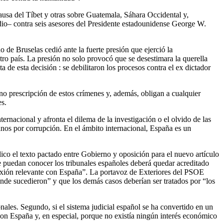
causa del Tíbet y otras sobre Guatemala, Sáhara Occidental y,
udio– contra seis asesores del Presidente estadounidense George W.
 de Bruselas cedió ante la fuerte presión que ejerció la
o país. La presión no solo provocó que se desestimara la querella
de esta decisión : se debilitaron los procesos contra el ex dictador
no prescripción de estos crímenes y, además, obligan a cualquier
es.
nacional y afronta el dilema de la investigación o el olvido de las
canos por corrupción. En el ámbito internacional, España es un
co el texto pactado entre Gobierno y oposición para el nuevo artículo
ue puedan conocer los tribunales españoles deberá quedar acreditado
nexión relevante con España”. La portavoz de Exteriores del PSOE
donde sucedieron” y que los demás casos deberían ser tratados por “los
nales. Segundo, si el sistema judicial español se ha convertido en un
con España y, en especial, porque no existía ningún interés económico