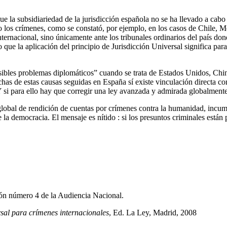
 la subsidiariedad de la jurisdicción española no se ha llevado a cabo h
los crímenes, como se constató, por ejemplo, en los casos de Chile, Mé
ternacional, sino únicamente ante los tribunales ordinarios del país do
jo que la aplicación del principio de Jurisdicción Universal significa p
sibles problemas diplomáticos” cuando se trata de Estados Unidos, Chin
as de estas causas seguidas en España sí existe vinculación directa co
 si para ello hay que corregir una ley avanzada y admirada globalmente,
a global de rendición de cuentas por crímenes contra la humanidad, incump
e la democracia. El mensaje es nítido : si los presuntos criminales están 
ión número 4 de la Audiencia Nacional.
rsal para crímenes internacionales
, Ed. La Ley, Madrid, 2008