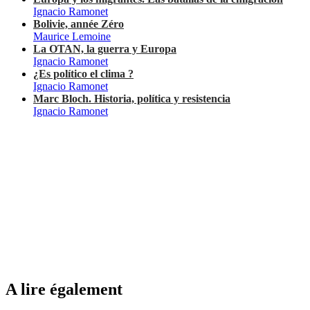
Ignacio Ramonet
Bolivie, année Zéro
Maurice Lemoine
La OTAN, la guerra y Europa
Ignacio Ramonet
¿Es político el clima ?
Ignacio Ramonet
Marc Bloch. Historia, política y resistencia
Ignacio Ramonet
A lire également