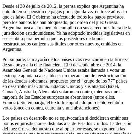
Desde el 30 de julio de 2012, la prensa explica que Argentina ha
entrado en suspensión de pagos por segunda vez en trece años : lo
que es falso. El Gobierno ha efectuado todos los pagos previstos,
pero los bancos los han bloqueado, por orden del juez Griesa.
Argentina busca la manera de cumplir con sus acreedores fuera de la
jurisdicción estadounidense. Ya ha adoptado medidas legislativas en
ese sentido para permitir que los poseedores de bonos
reestructurados canjeen sus títulos por otros nuevos, emitidos en
Argentina.
Por su parte, la mayoría de los países ricos rivalizaron en la firmeza
de su apoyo a la elite financiera. El 9 de septiembre de 2014, la
Asamblea General de Naciones Unidas estaba llamada a votar un
texto que apuntaba a establecer un mecanismo de reestructuración
de las deudas soberanas, propuesto por el “grupo de los 77” países
en desarrollo más China. Estados Unidos y sus aliados (Israel,
Canadá, Australia, Alemania) votaron en contra, mientras que la
mayoría de los Estados europeos se abstuvieron (entre ellos,
Francia). Sin embargo, el texto fue aprobado por ciento veintiún
votos (once en contra, cuarenta y una abstenciones).
Los países en desarrollo no se equivocarían si decidieran emitir sus
bonos en jurisdicciones distintas a la de Estados Unidos. La decisión
del juez Griesa demuestra que al optar por estas, se exponen a las