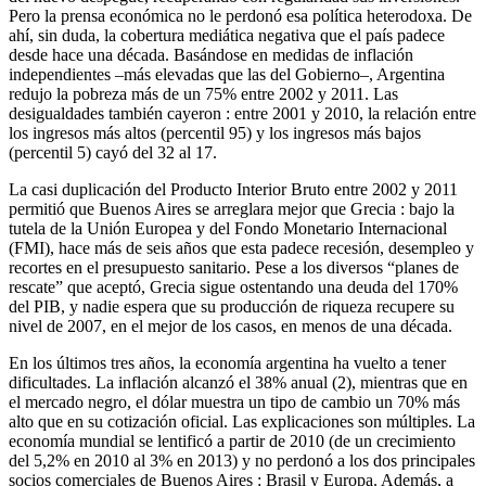
Pero la prensa económica no le perdonó esa política heterodoxa. De
ahí, sin duda, la cobertura mediática negativa que el país padece
desde hace una década. Basándose en medidas de inflación
independientes –más elevadas que las del Gobierno–, Argentina
redujo la pobreza más de un 75% entre 2002 y 2011. Las
desigualdades también cayeron : entre 2001 y 2010, la relación entre
los ingresos más altos (percentil 95) y los ingresos más bajos
(percentil 5) cayó del 32 al 17.
La casi duplicación del Producto Interior Bruto entre 2002 y 2011
permitió que Buenos Aires se arreglara mejor que Grecia : bajo la
tutela de la Unión Europea y del Fondo Monetario Internacional
(FMI), hace más de seis años que esta padece recesión, desempleo y
recortes en el presupuesto sanitario. Pese a los diversos “planes de
rescate” que aceptó, Grecia sigue ostentando una deuda del 170%
del PIB, y nadie espera que su producción de riqueza recupere su
nivel de 2007, en el mejor de los casos, en menos de una década.
En los últimos tres años, la economía argentina ha vuelto a tener
dificultades. La inflación alcanzó el 38% anual (2), mientras que en
el mercado negro, el dólar muestra un tipo de cambio un 70% más
alto que en su cotización oficial. Las explicaciones son múltiples. La
economía mundial se lentificó a partir de 2010 (de un crecimiento
del 5,2% en 2010 al 3% en 2013) y no perdonó a los dos principales
socios comerciales de Buenos Aires : Brasil y Europa. Además, a