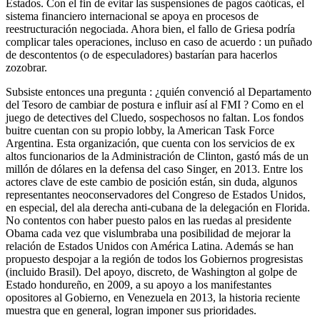
Estados. Con el fin de evitar las suspensiones de pagos caóticas, el
sistema financiero internacional se apoya en procesos de
reestructuración negociada. Ahora bien, el fallo de Griesa podría
complicar tales operaciones, incluso en caso de acuerdo : un puñado
de descontentos (o de especuladores) bastarían para hacerlos
zozobrar.
Subsiste entonces una pregunta : ¿quién convenció al Departamento
del Tesoro de cambiar de postura e influir así al FMI ? Como en el
juego de detectives del Cluedo, sospechosos no faltan. Los fondos
buitre cuentan con su propio lobby, la American Task Force
Argentina. Esta organización, que cuenta con los servicios de ex
altos funcionarios de la Administración de Clinton, gastó más de un
millón de dólares en la defensa del caso Singer, en 2013. Entre los
actores clave de este cambio de posición están, sin duda, algunos
representantes neoconservadores del Congreso de Estados Unidos,
en especial, del ala derecha anti-cubana de la delegación en Florida.
No contentos con haber puesto palos en las ruedas al presidente
Obama cada vez que vislumbraba una posibilidad de mejorar la
relación de Estados Unidos con América Latina. Además se han
propuesto despojar a la región de todos los Gobiernos progresistas
(incluido Brasil). Del apoyo, discreto, de Washington al golpe de
Estado hondureño, en 2009, a su apoyo a los manifestantes
opositores al Gobierno, en Venezuela en 2013, la historia reciente
muestra que en general, logran imponer sus prioridades.