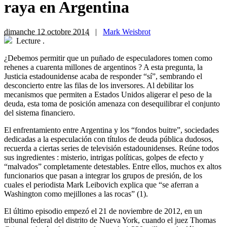
raya en Argentina
dimanche 12 octobre 2014
|
Mark Weisbrot
Lecture
.
¿Debemos permitir que un puñado de especuladores tomen como
rehenes a cuarenta millones de argentinos ? A esta pregunta, la
Justicia estadounidense acaba de responder “sí”, sembrando el
desconcierto entre las filas de los inversores. Al debilitar los
mecanismos que permiten a Estados Unidos aligerar el peso de la
deuda, esta toma de posición amenaza con desequilibrar el conjunto
del sistema financiero.
E
l enfrentamiento entre Argentina y los “fondos buitre”, sociedades
dedicadas a la especulación con títulos de deuda pública dudosos,
recuerda a ciertas series de televisión estadounidenses. Reúne todos
sus ingredientes : misterio, intrigas políticas, golpes de efecto y
“malvados” completamente detestables. Entre ellos, muchos ex altos
funcionarios que pasan a integrar los grupos de presión, de los
cuales el periodista Mark Leibovich explica que “se aferran a
Washington como mejillones a las rocas” (1).
El último episodio empezó el 21 de noviembre de 2012, en un
tribunal federal del distrito de Nueva York, cuando el juez Thomas