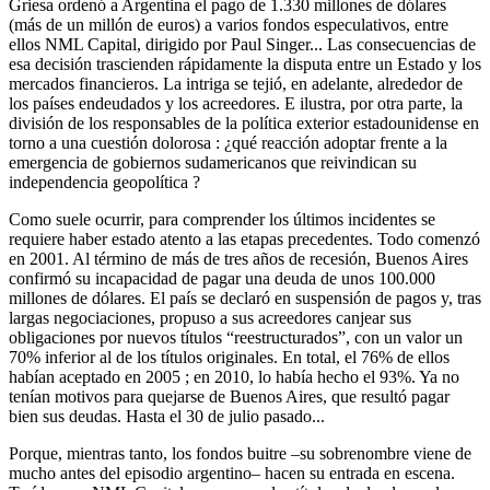
Griesa ordenó a Argentina el pago de 1.330 millones de dólares
(más de un millón de euros) a varios fondos especulativos, entre
ellos NML Capital, dirigido por Paul Singer... Las consecuencias de
esa decisión trascienden rápidamente la disputa entre un Estado y los
mercados financieros. La intriga se tejió, en adelante, alrededor de
los países endeudados y los acreedores. E ilustra, por otra parte, la
división de los responsables de la política exterior estadounidense en
torno a una cuestión dolorosa : ¿qué reacción adoptar frente a la
emergencia de gobiernos sudamericanos que reivindican su
independencia geopolítica ?
Como suele ocurrir, para comprender los últimos incidentes se
requiere haber estado atento a las etapas precedentes. Todo comenzó
en 2001. Al término de más de tres años de recesión, Buenos Aires
confirmó su incapacidad de pagar una deuda de unos 100.000
millones de dólares. El país se declaró en suspensión de pagos y, tras
largas negociaciones, propuso a sus acreedores canjear sus
obligaciones por nuevos títulos “reestructurados”, con un valor un
70% inferior al de los títulos originales. En total, el 76% de ellos
habían aceptado en 2005 ; en 2010, lo había hecho el 93%. Ya no
tenían motivos para quejarse de Buenos Aires, que resultó pagar
bien sus deudas. Hasta el 30 de julio pasado...
Porque, mientras tanto, los fondos buitre –su sobrenombre viene de
mucho antes del episodio argentino– hacen su entrada en escena.