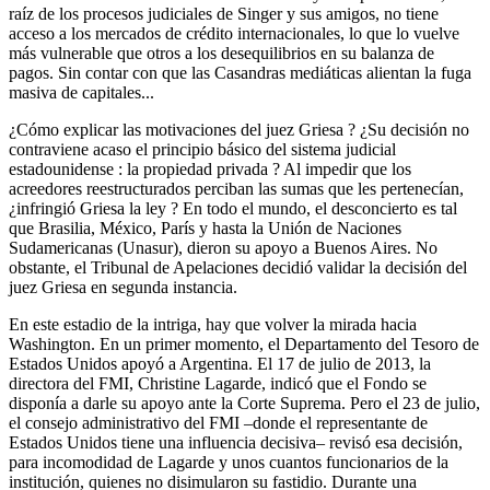
raíz de los procesos judiciales de Singer y sus amigos, no tiene
acceso a los mercados de crédito internacionales, lo que lo vuelve
más vulnerable que otros a los desequilibrios en su balanza de
pagos. Sin contar con que las Casandras mediáticas alientan la fuga
masiva de capitales...
¿Cómo explicar las motivaciones del juez Griesa ? ¿Su decisión no
contraviene acaso el principio básico del sistema judicial
estadounidense : la propiedad privada ? Al impedir que los
acreedores reestructurados perciban las sumas que les pertenecían,
¿infringió Griesa la ley ? En todo el mundo, el desconcierto es tal
que Brasilia, México, París y hasta la Unión de Naciones
Sudamericanas (Unasur), dieron su apoyo a Buenos Aires. No
obstante, el Tribunal de Apelaciones decidió validar la decisión del
juez Griesa en segunda instancia.
En este estadio de la intriga, hay que volver la mirada hacia
Washington. En un primer momento, el Departamento del Tesoro de
Estados Unidos apoyó a Argentina. El 17 de julio de 2013, la
directora del FMI, Christine Lagarde, indicó que el Fondo se
disponía a darle su apoyo ante la Corte Suprema. Pero el 23 de julio,
el consejo administrativo del FMI –donde el representante de
Estados Unidos tiene una influencia decisiva– revisó esa decisión,
para incomodidad de Lagarde y unos cuantos funcionarios de la
institución, quienes no disimularon su fastidio. Durante una