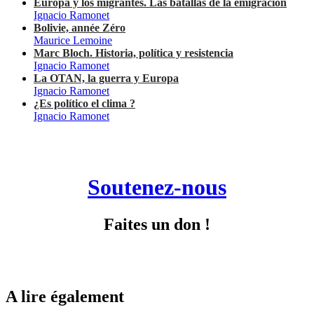
Europa y los migrantes. Las batallas de la emigración
Ignacio Ramonet
Bolivie, année Zéro
Maurice Lemoine
Marc Bloch. Historia, política y resistencia
Ignacio Ramonet
La OTAN, la guerra y Europa
Ignacio Ramonet
¿Es político el clima ?
Ignacio Ramonet
Soutenez-nous
Faites un don !
A lire également