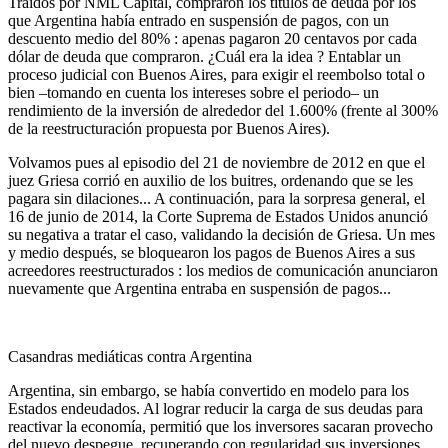
Traídos por NML Capital, compraron los títulos de deuda por los
que Argentina había entrado en suspensión de pagos, con un
descuento medio del 80% : apenas pagaron 20 centavos por cada
dólar de deuda que compraron. ¿Cuál era la idea ? Entablar un
proceso judicial con Buenos Aires, para exigir el reembolso total o
bien –tomando en cuenta los intereses sobre el periodo– un
rendimiento de la inversión de alrededor del 1.600% (frente al 300%
de la reestructuración propuesta por Buenos Aires).
Volvamos pues al episodio del 21 de noviembre de 2012 en que el
juez Griesa corrió en auxilio de los buitres, ordenando que se les
pagara sin dilaciones... A continuación, para la sorpresa general, el
16 de junio de 2014, la Corte Suprema de Estados Unidos anunció
su negativa a tratar el caso, validando la decisión de Griesa. Un mes
y medio después, se bloquearon los pagos de Buenos Aires a sus
acreedores reestructurados : los medios de comunicación anunciaron
nuevamente que Argentina entraba en suspensión de pagos...
Casandras mediáticas contra Argentina
Argentina, sin embargo, se había convertido en modelo para los
Estados endeudados. Al lograr reducir la carga de sus deudas para
reactivar la economía, permitió que los inversores sacaran provecho
del nuevo despegue, recuperando con regularidad sus inversiones.