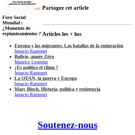
Partagez cet article
Foro Social
Mundial :
¿Momento de
Articles les + lus
replanteamientos ?
Europa y los migrantes. Las batallas de la emigración
Ignacio Ramonet
Bolivie, année Zéro
Maurice Lemoine
¿Es político el clima ?
Ignacio Ramonet
La OTAN, la guerra y Europa
Ignacio Ramonet
Marc Bloch. Historia, política y resistencia
Ignacio Ramonet
Soutenez-nous