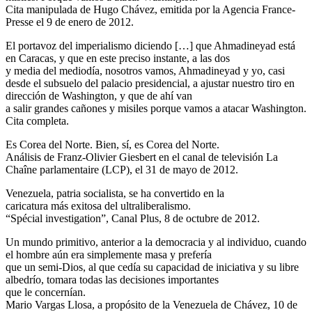
Cita manipulada de Hugo Chávez, emitida por la Agencia France-
Presse el 9 de enero de 2012.
El portavoz del imperialismo diciendo […] que Ahmadineyad está
en Caracas, y que en este preciso instante, a las dos
y media del mediodía, nosotros vamos, Ahmadineyad y yo, casi
desde el subsuelo del palacio presidencial, a ajustar nuestro tiro en
dirección de Washington, y que de ahí van
a salir grandes cañones y misiles porque vamos a atacar Washington.
Cita completa.
Es Corea del Norte. Bien, sí, es Corea del Norte.
Análisis de Franz-Olivier Giesbert en el canal de televisión La
Chaîne parlamentaire (LCP), el 31 de mayo de 2012.
Venezuela, patria socialista, se ha convertido en la
caricatura más exitosa del ultraliberalismo.
“Spécial investigation”, Canal Plus, 8 de octubre de 2012.
Un mundo primitivo, anterior a la democracia y al individuo, cuando
el hombre aún era simplemente masa y prefería
que un semi-Dios, al que cedía su capacidad de iniciativa y su libre
albedrío, tomara todas las decisiones importantes
que le concernían.
Mario Vargas Llosa, a propósito de la Venezuela de Chávez, 10 de