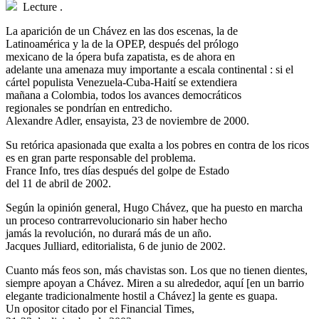
Lecture
.
L
a aparición de un Chávez en las dos escenas, la de
Latinoamérica y la de la OPEP, después del prólogo
mexicano de la ópera bufa zapatista, es de ahora en
adelante una amenaza muy importante a escala continental : si el
cártel populista Venezuela-Cuba-Haití se extendiera
mañana a Colombia, todos los avances democráticos
regionales se pondrían en entredicho.
Alexandre Adler, ensayista, 23 de noviembre de 2000.
Su retórica apasionada que exalta a los pobres en contra de los ricos
es en gran parte responsable del problema.
France Info, tres días después del golpe de Estado
del 11 de abril de 2002.
Según la opinión general, Hugo Chávez, que ha puesto en marcha
un proceso contrarrevolucionario sin haber hecho
jamás la revolución, no durará más de un año.
Jacques Julliard, editorialista, 6 de junio de 2002.
Cuanto más feos son, más chavistas son. Los que no tienen dientes,
siempre apoyan a Chávez. Miren a su alrededor, aquí [en un barrio
elegante tradicionalmente hostil a Chávez] la gente es guapa.
Un opositor citado por el Financial Times,