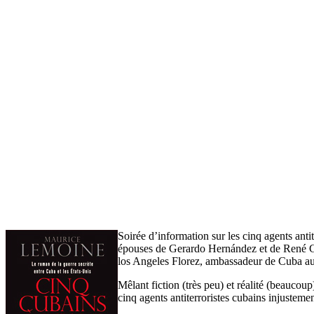
Soirée d’information sur les cinq agents ant
épouses de Gerardo Hernández et de René G
los Angeles Florez, ambassadeur de Cuba 
Mêlant fiction (très peu) et réalité (beaucou
cinq agents antiterroristes cubains injusteme