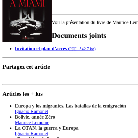
Voir la présentation du livre de Maurice Le
Documents joints
Invitation et plan d’accès
(
PDF
-
542.7 ko
)
Partagez cet article
Articles les + lus
Europa y los migrantes. Las batallas de la emigración
Ignacio Ramonet
Bolivie, année Zéro
Maurice Lemoine
La OTAN, la guerra y Europa
Ignacio Ramonet