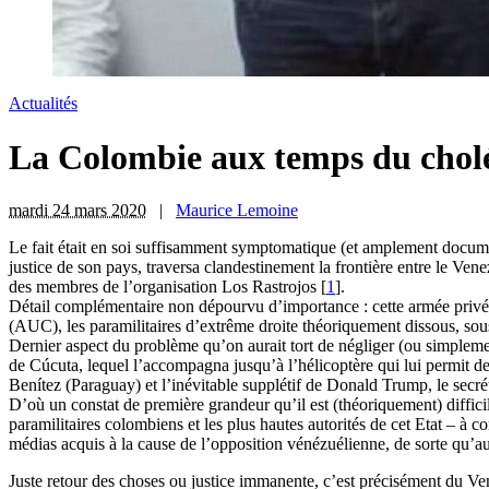
Actualités
La Colombie aux temps du chol
mardi 24 mars 2020
|
Maurice Lemoine
L
e fait était en soi suffisamment symptomatique (et amplement document
justice de son pays, traversa clandestinement la frontière entre le Ven
des membres de l’organisation Los Rastrojos
[
1
]
.
Détail complémentaire non dépourvu d’importance : cette armée privée
(AUC), les paramilitaires d’extrême droite théoriquement dissous, so
Dernier aspect du problème qu’on aurait tort de négliger (ou simplemen
de Cúcuta, lequel l’accompagna jusqu’à l’hélicoptère qui lui permit d
Benítez (Paraguay) et l’inévitable supplétif de Donald Trump, le secr
D’où un constat de première grandeur qu’il est (théoriquement) difficil
paramilitaires colombiens et les plus hautes autorités de cet Etat – à 
médias acquis à la cause de l’opposition vénézuélienne, de sorte qu’au
Juste retour des choses ou justice immanente, c’est précisément du Vene