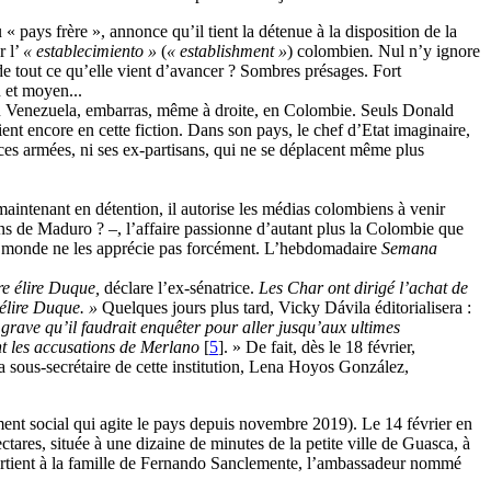
 pays frère », annonce qu’il tient la détenue à la disposition de la
r l’
« establecimiento »
(
« establishment »
) colombien
.
Nul n’y ignore
de tout ce qu’elle vient d’avancer ? Sombres présages. Fort
n et moyen...
u Venezuela, embarras, même à droite, en Colombie. Seuls Donald
t encore en cette fiction. Dans son pays, le chef d’Etat imaginaire,
Forces armées, ni ses ex-partisans, qui ne se déplacent même plus
maintenant en détention, il autorise les médias colombiens à venir
ns de Maduro ? –, l’affaire passionne d’autant plus la Colombie que
t le monde ne les apprécie pas forcément. L’hebdomadaire
Semana
re élire Duque,
déclare l’ex-sénatrice.
Les Char ont dirigé l’achat de
e élire Duque. »
Quelques jours plus tard, Vicky Dávila éditorialisera :
i grave qu’il faudrait enquêter pour aller jusqu’aux ultimes
ant les accusations de Merlano
[
5
]
. » De fait, dès le 18 février,
a sous-secrétaire de cette institution, Lena Hoyos González,
ent social qui agite le pays depuis novembre 2019). Le 14 février en
tares, située à une dizaine de minutes de la petite ville de Guasca, à
partient à la famille de Fernando Sanclemente, l’ambassadeur nommé