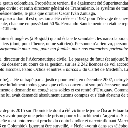
u gratin colombien. Propriétaire terrien, il a également été Superintenda
ue civile ; et enfin directeur général de Transmilenio, le système de t
résidentielle, le plus que droitier Óscar Iván Zuluaga.
« finca »
dont il est question a été créée en 1987 pour l’élevage de chevau
ente, chacune en possédant 50 %. Fernando Sanclemente en était le rep
e Gilberto.
aires étrangères (à Bogotá) quand éclate le scandale : les narco-laborato
ers (dont, pour l’heure, on ne sait rien). Personne n’a rien vu, personne
 surprenante pour moi, pour ma famille, pour nos entreprises partenaire
directeur de l’Aéoronautique civile. Le passage du futur (et aujourd’hu
u dossier : au cours de sa gestion, sur les 2 242 licences de vol accord
blo Escobar, Fabio Ochoa et autres
« narcos »
du Cartel de Medellín. Le 
ibe), a été rattrapé par la justice pour avoir, en décembre 2007, octro
use infiniment moins grave que celles concernant son prédécesseur, mais
lemente a demandé un congé sans soldes et est rentré d’Uruguay. Comme 
 lui avait demandé absolument aucuns comptes et s’était abstenu de toute
depuis 2015 sur l’homicide dont a été victime le jeune Óscar Eduardo R
s y avoir purgé une peine de prison pour « blanchiment d’argent ». Sus
« Ñeñe » est notoirement proche du contrebandier et narcotrafiquant Ma
 en Colombie). Ignorant être surveillé, « Ñeñe »vomit dans ses téléphon