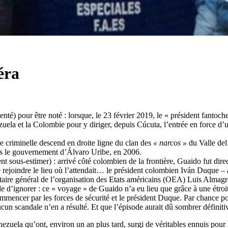
éra
é) pour être noté : lorsque, le 23 février 2019, le « président fantoche 
ezuela et la Colombie pour y diriger, depuis Cúcuta, l’entrée en force d’
 criminelle descend en droite ligne du clan des
« narcos »
du Valle del
us le gouvernement d’Álvaro Uribe, en 2006.
t sous-estimer) : arrivé côté colombien de la frontière, Guaido fut dire
e rejoindre le lieu où l’attendait… le président colombien Iván Duque 
étaire général de l’organisation des Etats américains (OEA) Luis Almagr
e d’ignorer : ce « voyage » de Guaido n’a eu lieu que grâce à une étroit
commencer par les forces de sécurité et le président Duque. Par chance p
cun scandale n’en a résulté. Et que l’épisode aurait dû sombrer définiti
zuela qu’ont, environ un an plus tard, surgi de véritables ennuis pour le 