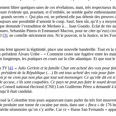
nt filtrer quelques-unes de ces révélations, mais, très respectueux du «
ure évidente qui, pourtant, et d’emblée, ne semble guère enthousiasme
 grands secrets ». Qui plus est, ne prétend-elle pas détenir des preuves 
ujours une possibilité d’amortir le coup. Sauf, bien sûr, qu’il y a moye
que demande l’extradition de Merlano à… Juan Guaido. Eclat de rire a
aro, Sebastián Pinera et Emmanuel Macron, pour ne citer qu’eux) croien
0
[
3
]
, ne contrôle strictement rien. Ni le pouvoir, ni la Justice, ni les 
 feint ignorer la légitimité, place une nouvelle banderille. Tout en la 
ex-président Álvaro Uribe – « Comment croire une fugitive entre les mai
is longtemps, les pratiques en cours sur la côte atlantique. Et que tou
a TV
[
4
]
.
« Julio Gerlein et la famille Char ont acheté des voix pour fai
le président de la République
(…)
Ils ont tous acheté des voix pour fair
ais je ne crois pas non plus que tout soit mensonger. Ce qu’elle dit est s
lle accuse, s’ils sont coupables. Ce pays ne peut pas faire le sourd dev
 du Conseil national électoral (CNE) Luis Guillermo Pérez a demandé à l
qu’il était candidat.
ué la Colombie trois jours auparavant (sans parler du très fort mouvem
es de produire une tonne de cocaïne par mois, dans une
« finca »
de 176 hec
i mérite néanmoins qu’on s’y arrête. Car ce « Haras San Fernando » ap