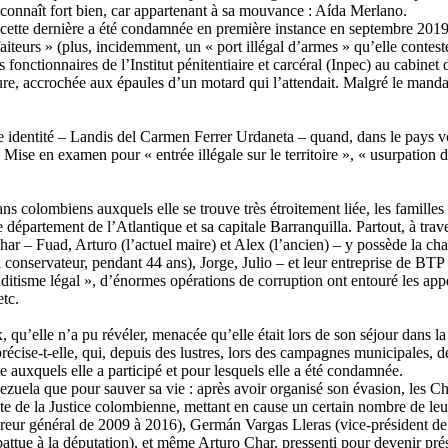
 connaît fort bien, car appartenant à sa mouvance : Aída Merlano.
cette dernière a été condamnée en première instance en septembre 2019
faiteurs » (plus, incidemment, un « port illégal d’armes » qu’elle contes
fonctionnaires de l’Institut pénitentiaire et carcéral (Inpec) au cabinet
e, accrochée aux épaules d’un motard qui l’attendait. Malgré le mandat d
 identité – Landis del Carmen Ferrer Urdaneta – quand, dans le pays voi
e en examen pour « entrée illégale sur le territoire », « usurpation d’i
ns colombiens auxquels elle se trouve très étroitement liée, les famille
département de l’Atlantique et sa capitale Barranquilla. Partout, à travers
har – Fuad, Arturo (l’actuel maire) et Alex (l’ancien) – y possède la ch
 conservateur, pendant 44 ans), Jorge, Julio – et leur entreprise de BTP 
ditisme légal », d’énormes opérations de corruption ont entouré les appe
etc.
, qu’elle n’a pu révéler, menacée qu’elle était lors de son séjour dans l
écise-t-elle, qui, depuis des lustres, lors des campagnes municipales, dé
e auxquels elle a participé et pour lesquels elle a été condamnée.
zuela que pour sauver sa vie : après avoir organisé son évasion, les Char
ête de la Justice colombienne, mettant en cause un certain nombre de le
eur général de 2009 à 2016), Germán Vargas Lleras (vice-président d
battue à la députation), et même Arturo Char, pressenti pour devenir pré