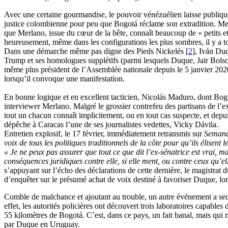
Avec une certaine gourmandise, le pouvoir vénézuélien laisse publiqueme
justice colombienne pour peu que Bogotá réclame son extradition. Mes
que Merlano, issue du cœur de la bête, connaît beaucoup de « petits et
heureusement, même dans les configurations les plus sombres, il y a to
Dans une démarche même pas digne des Pieds Nickelés
[
2
]
, Iván Du
Trump et ses homologues supplétifs (parmi lesquels Duque, Jair Bolson
même plus président de l’Assemblée nationale depuis le 5 janvier 202
lorsqu’il convoque une manifestation.
En bonne logique et en excellent tacticien, Nicolás Maduro, dont Bogota
interviewer Merlano. Malgré le grossier contrefeu des partisans de l’
tout un chacun connaît implicitement, ou en tout cas suspecte, et depu
dépêche à Caracas l’une de ses journalistes vedettes, Vicky Dávila.
Entretien explosif, le 17 février, immédiatement retransmis sur
Seman
voix de tous les politiques traditionnels de la côte pour qu’ils élisent 
« Je ne peux pas assurer que tout ce que dit l’ex-sénatrice est vrai, m
conséquences juridiques contre elle, si elle ment, ou contre ceux qu’e
s’appuyant sur l’écho des déclarations de cette dernière, le magistrat
d’enquêter sur le présumé achat de voix destiné à favoriser Duque, lors
Comble de malchance et ajoutant au trouble, un autre événement a seco
effet, les autorités policières ont découvert trois laboratoires capabl
55 kilomètres de Bogotá. C’est, dans ce pays, un fait banal, mais qu
par Duque en Uruguay.