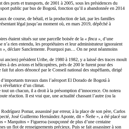
nt des ports et transports, de 2001 à 2005, sous les présidences du
ransport public par bus de Bogotá, fonction qu’il a abandonnée en 2014
x de course, de bétail, et la production de lait, par les familles
résentant légal jusqu’au moment où, en mars 2019, dépêché à
ires étaient situés sur une parcelle boisée de la
« finca »,
d’une
 n’a rien entendu, les propriétaires et leur administrateur ignoraient
s »,
déclare Sanclemente. Pourquoi pas… On ne peut néanmoins
i ancien) président Uribe, de 1980 à 1982, y a laissé des traces moult
ées à des avions et hélicoptères, près de 200 le furent pour des
fait fut alors dénoncé par le Conseil national des stupéfiants, dirigé
yé d’importants travaux dans l’aéroport El Dorado de Bogotá à
 révélatrice d’un climat.
tout un chacun, il a droit à la présomption d’innocence. On notera
 réaction. Il est vrai que, une actualité chassant l’autre (ou la
odríguez Pomar, assassiné par erreur, à la place de son père, Carlos
pecté, José Guillermo Hernández Aponte, dit « Ñeñe », a été placé sur
rcos « Marquitos » Figueroa (soupçonné de plus d’une centaine
es un flot de renseignements précieux. Puis se fait assassiner à son