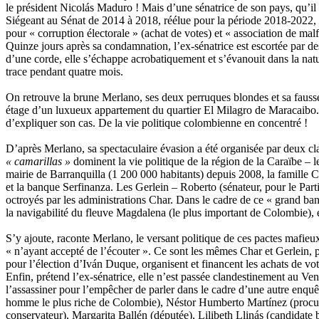
le président Nicolás Maduro ! Mais d’une sénatrice de son pays, qu’il
Siégeant au Sénat de 2014 à 2018, réélue pour la période 2018-2022, 
pour « corruption électorale » (achat de votes) et « association de mal
Quinze jours après sa condamnation, l’ex-sénatrice est escortée par des 
d’une corde, elle s’échappe acrobatiquement et s’évanouit dans la natur
trace pendant quatre mois.
On retrouve la brune Merlano, ses deux perruques blondes et sa fausse
étage d’un luxueux appartement du quartier El Milagro de Maracaibo. Mis
d’expliquer son cas. De la vie politique colombienne en concentré !
D’après Merlano, sa spectaculaire évasion a été organisée par deux cla
« camarillas »
dominent la vie politique de la région de la Caraïbe – le 
mairie de Barranquilla (1 200 000 habitants) depuis 2008, la famille C
et la banque Serfinanza. Les Gerlein – Roberto (sénateur, pour le Parti
octroyés par les administrations Char. Dans le cadre de ce « grand ban
la navigabilité du fleuve Magdalena (le plus important de Colombie), 
S’y ajoute, raconte Merlano, le versant politique de ces pactes mafieux
« n’ayant accepté de l’écouter ». Ce sont les mêmes Char et Gerlein, pr
pour l’élection d’Iván Duque, organisent et financent les achats de vot
Enfin, prétend l’ex-sénatrice, elle n’est passée clandestinement au Vene
l’assassiner pour l’empêcher de parler dans le cadre d’une autre enqu
homme le plus riche de Colombie), Néstor Humberto Martínez (procur
conservateur), Margarita Ballén (députée), Lilibeth Llinás (candidate 