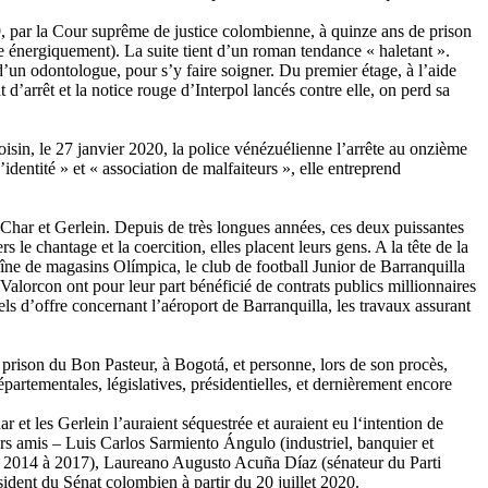
, par la Cour suprême de justice colombienne, à quinze ans de prison
te énergiquement). La suite tient d’un roman tendance « haletant ».
 d’un odontologue, pour s’y faire soigner. Du premier étage, à l’aide
’arrêt et la notice rouge d’Interpol lancés contre elle, on perd sa
sin, le 27 janvier 2020, la police vénézuélienne l’arrête au onzième
dentité » et « association de malfaiteurs », elle entreprend
s Char et Gerlein. Depuis de très longues années, ces deux puissantes
 le chantage et la coercition, elles placent leurs gens. A la tête de la
aîne de magasins Olímpica, le club de football Junior de Barranquilla
Valorcon ont pour leur part bénéficié de contrats publics millionnaires
ls d’offre concernant l’aéroport de Barranquilla, les travaux assurant
a prison du Bon Pasteur, à Bogotá, et personne, lors de son procès,
partementales, législatives, présidentielles, et dernièrement encore
 et les Gerlein l’auraient séquestrée et auraient eu l‘intention de
urs amis – Luis Carlos Sarmiento Ángulo (industriel, banquier et
e 2014 à 2017), Laureano Augusto Acuña Díaz (sénateur du Parti
sident du Sénat colombien à partir du 20 juillet 2020.