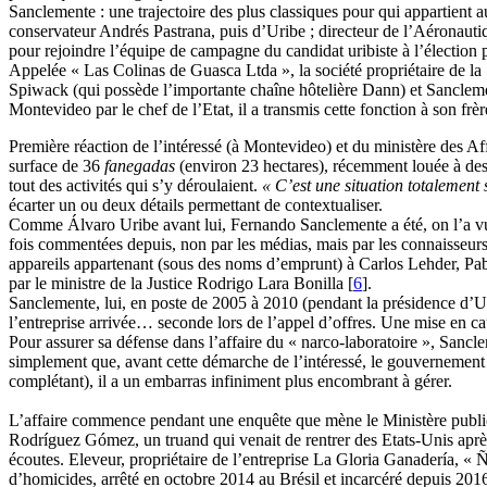
Sanclemente : une trajectoire des plus classiques pour qui appartient a
conservateur Andrés Pastrana, puis d’Uribe ; directeur de l’Aéronautiq
pour rejoindre l’équipe de campagne du candidat uribiste à l’élection p
Appelée « Las Colinas de Guasca Ltda », la société propriétaire de la
Spiwack (qui possède l’importante chaîne hôtelière Dann) et Sanclem
Montevideo par le chef de l’Etat, il a transmis cette fonction à son frèr
Première réaction de l’intéressé (à Montevideo) et du ministère des Aff
surface de 36
fanegadas
(environ 23 hectares), récemment louée à des ti
tout des activités qui s’y déroulaient.
« C’est une situation totalement
écarter un ou deux détails permettant de contextualiser.
Comme Álvaro Uribe avant lui, Fernando Sanclemente a été, on l’a vu, 
fois commentées depuis, non par les médias, mais par les connaisseurs d
appareils appartenant (sous des noms d’emprunt) à Carlos Lehder, Pa
par le ministre de la Justice Rodrigo Lara Bonilla
[
6
]
.
Sanclemente, lui, en poste de 2005 à 2010 (pendant la présidence d’Ur
l’entreprise arrivée… seconde lors de l’appel d’offres. Une mise en ca
Pour assurer sa défense dans l’affaire du « narco-laboratoire », Sanc
simplement que, avant cette démarche de l’intéressé, le gouvernement ne
complétant), il a un embarras infiniment plus encombrant à gérer.
L’affaire commence pendant une enquête que mène le Ministère public 
Rodríguez Gómez, un truand qui venait de rentrer des Etats-Unis aprè
écoutes. Eleveur, propriétaire de l’entreprise La Gloria Ganadería, 
d’homicides, arrêté en octobre 2014 au Brésil et incarcéré depuis 2016