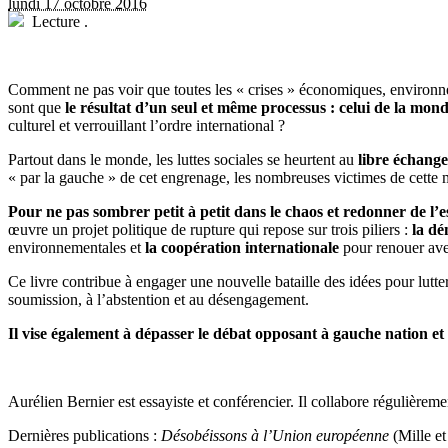
lundi 17 octobre 2016
Lecture
.
C
omment ne pas voir que toutes les « crises » économiques, environnem
sont que
le résultat d’un seul et même processus : celui de la mondi
culturel et verrouillant l’ordre international ?
Partout dans le monde, les luttes sociales se heurtent au
libre échange
« par la gauche » de cet engrenage, les nombreuses victimes de cette mo
Pour ne pas sombrer petit à petit dans le chaos et redonner de l’e
œuvre un projet politique de rupture qui repose sur trois piliers :
la dé
environnementales et
la coopération internationale
pour renouer avec
Ce livre contribue à engager une nouvelle bataille des idées pour lutter
soumission, à l’abstention et au désengagement.
Il vise également à dépasser le débat opposant à gauche nation et
Aurélien Bernier est essayiste et conférencier. Il collabore régulière
Dernières publications :
Désobéissons à l’Union européenne
(Mille et