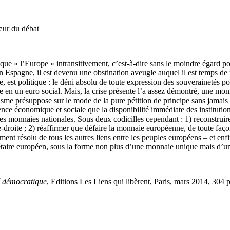
cœur du débat
ue « l’Europe » intransitivement, c’est-à-dire sans le moindre égard po
 en Espagne, il est devenu une obstination aveugle auquel il est temps de
e, est politique : le déni absolu de toute expression des souverainetés po
re en un euro social. Mais, la crise présente l’a assez démontré, une m
me présuppose sur le mode de la pure pétition de principe sans jamais 
ence économique et sociale que la disponibilité immédiate des institutio
s monnaies nationales. Sous deux codicilles cependant : 1) reconstruir
e-droite ; 2) réaffirmer que défaire la monnaie européenne, de toute faç
ent résolu de tous les autres liens entre les peuples européens – et enf
étaire européen, sous la forme non plus d’une monnaie unique mais d
é démocratique
, Editions Les Liens qui libèrent, Paris, mars 2014, 304 