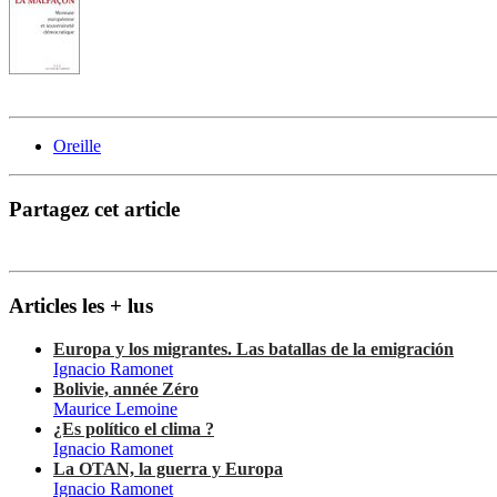
Oreille
Partagez cet article
Articles les + lus
Europa y los migrantes. Las batallas de la emigración
Ignacio Ramonet
Bolivie, année Zéro
Maurice Lemoine
¿Es político el clima ?
Ignacio Ramonet
La OTAN, la guerra y Europa
Ignacio Ramonet