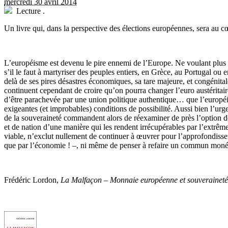
mercredi 30 avril 2014
Lecture
.
Un livre qui, dans la perspective des élections européennes, sera au 
L
’européisme est devenu le pire ennemi de l’Europe. Ne voulant plus q
s’il le faut à martyriser des peuples entiers, en Grèce, au Portugal ou
delà de ses pires désastres économiques, sa tare majeure, et congénital
continuent cependant de croire qu’on pourra changer l’euro austéritai
d’être parachevée par une union politique authentique… que l’européis
exigeantes (et improbables) conditions de possibilité. Aussi bien l’urg
de la souveraineté commandent alors de réexaminer de près l’option de
et de nation d’une manière qui les rendent irrécupérables par l’extrêm
viable, n’exclut nullement de continuer à œuvrer pour l’approfondissem
que par l’économie ! –, ni même de penser à refaire un commun mon
Frédéric Lordon,
La Malfaçon – Monnaie européenne et souverainet