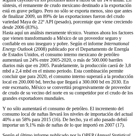
síntesis, el remanente de crudo mexicano destinado a la exportación
está en grave peligro. Pero no sólo se exporta menos, sino que antes
de finalizar 2009, un 89% de las exportaciones fueron del crudo
variedad Maya de 22º API (pesado), porcentaje que viene creciendo
desde 2006 (83%).
Hasta aquí un análisis meramente técnico. Veamos ahora los factores
que vienen transformando a México de un proveedor seguro y
confiable en uno inseguro y pobre. Según el informe
International
Energy Outlook
(2008) publicado por el Departamento de Energía
de Estados Unidos, el consumo interno mexicano de petróleo
aumentará un 24% entre 2005-2020, o más de 500.000 barriles
diarios más que en 2005. Paralelamente, la producción caerá de 3,8
mbd a 2,4 mbd en el mismo periodo. Esta combinación permite
concluir que para 2020, el consumo interno superará a la producción
local en 200.000 bd, brecha que llegará a 300.000 bd en 2030. En
este escenario, México se convertirá progresivamente de proveedor
de crudo de su vecino del norte en su competidor por el crudo de los
grandes exportadores mundiales.
Y no sólo aumentará el consumo de petróleo. El incremento del
consumo local de naftas llevará los niveles de importación del actual
40% a un 58% para 2015 (16). De hecho, ya el año pasado debió
importar un 9,1% más de naftas de lo que importó en 2007 (17).
Según el último informe publicado por la OPEP (
Annual Statistical