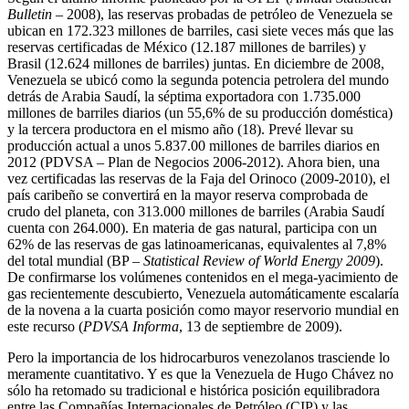
Bulletin
– 2008), las reservas probadas de petróleo de Venezuela se
ubican en 172.323 millones de barriles, casi siete veces más que las
reservas certificadas de México (12.187 millones de barriles) y
Brasil (12.624 millones de barriles) juntas. En diciembre de 2008,
Venezuela se ubicó como la segunda potencia petrolera del mundo
detrás de Arabia Saudí, la séptima exportadora con 1.735.000
millones de barriles diarios (un 55,6% de su producción doméstica)
y la tercera productora en el mismo año (18). Prevé llevar su
producción actual a unos 5.837.00 millones de barriles diarios en
2012 (PDVSA – Plan de Negocios 2006-2012). Ahora bien, una
vez certificadas las reservas de la Faja del Orinoco (2009-2010), el
país caribeño se convertirá en la mayor reserva comprobada de
crudo del planeta, con 313.000 millones de barriles (Arabia Saudí
cuenta con 264.000). En materia de gas natural, participa con un
62% de las reservas de gas latinoamericanas, equivalentes al 7,8%
del total mundial (BP –
Statistical Review of World Energy
2009
).
De confirmarse los volúmenes contenidos en el mega-yacimiento de
gas recientemente descubierto, Venezuela automáticamente escalaría
de la novena a la cuarta posición como mayor reservorio mundial en
este recurso (
PDVSA Informa
, 13 de septiembre de 2009).
Pero la importancia de los hidrocarburos venezolanos trasciende lo
meramente cuantitativo. Y es que la Venezuela de Hugo Chávez no
sólo ha retomado su tradicional e histórica posición equilibradora
entre las Compañías Internacionales de Petróleo (CIP) y las