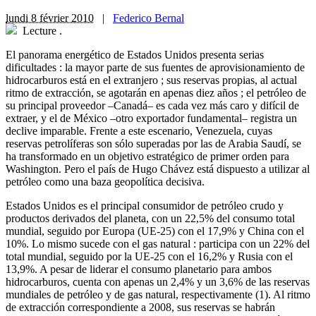
lundi 8 février 2010
|
Federico Bernal
Lecture
.
El panorama energético de Estados Unidos presenta serias
dificultades : la mayor parte de sus fuentes de aprovisionamiento de
hidrocarburos está en el extranjero ; sus reservas propias, al actual
ritmo de extracción, se agotarán en apenas diez años ; el petróleo de
su principal proveedor –Canadá– es cada vez más caro y difícil de
extraer, y el de México –otro exportador fundamental– registra un
declive imparable. Frente a este escenario, Venezuela, cuyas
reservas petrolíferas son sólo superadas por las de Arabia Saudí, se
ha transformado en un objetivo estratégico de primer orden para
Washington. Pero el país de Hugo Chávez está dispuesto a utilizar al
petróleo como una baza geopolítica decisiva.
Estados Unidos es el principal consumidor de petróleo crudo y
productos derivados del planeta, con un 22,5% del consumo total
mundial, seguido por Europa (UE-25) con el 17,9% y China con el
10%. Lo mismo sucede con el gas natural : participa con un 22% del
total mundial, seguido por la UE-25 con el 16,2% y Rusia con el
13,9%. A pesar de liderar el consumo planetario para ambos
hidrocarburos, cuenta con apenas un 2,4% y un 3,6% de las reservas
mundiales de petróleo y de gas natural, respectivamente (1). Al ritmo
de extracción correspondiente a 2008, sus reservas se habrán