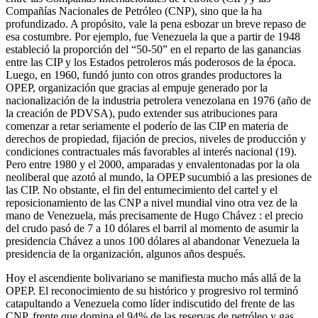
Compañías Nacionales de Petróleo (CNP), sino que la ha
profundizado. A propósito, vale la pena esbozar un breve repaso de
esa costumbre. Por ejemplo, fue Venezuela la que a partir de 1948
estableció la proporción del “50-50” en el reparto de las ganancias
entre las CIP y los Estados petroleros más poderosos de la época.
Luego, en 1960, fundó junto con otros grandes productores la
OPEP, organización que gracias al empuje generado por la
nacionalización de la industria petrolera venezolana en 1976 (año de
la creación de PDVSA), pudo extender sus atribuciones para
comenzar a retar seriamente el poderío de las CIP en materia de
derechos de propiedad, fijación de precios, niveles de producción y
condiciones contractuales más favorables al interés nacional (19).
Pero entre 1980 y el 2000, amparadas y envalentonadas por la ola
neoliberal que azotó al mundo, la OPEP sucumbió a las presiones de
las CIP. No obstante, el fin del entumecimiento del cartel y el
reposicionamiento de las CNP a nivel mundial vino otra vez de la
mano de Venezuela, más precisamente de Hugo Chávez : el precio
del crudo pasó de 7 a 10 dólares el barril al momento de asumir la
presidencia Chávez a unos 100 dólares al abandonar Venezuela la
presidencia de la organización, algunos años después.
Hoy el ascendiente bolivariano se manifiesta mucho más allá de la
OPEP. El reconocimiento de su histórico y progresivo rol terminó
catapultando a Venezuela como líder indiscutido del frente de las
CNP, frente que domina el 94% de las reservas de petróleo y gas