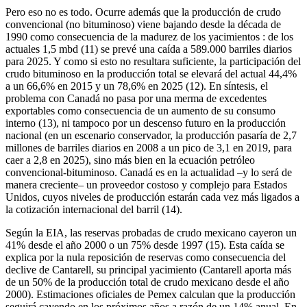
Pero eso no es todo. Ocurre además que la producción de crudo
convencional (no bituminoso) viene bajando desde la década de
1990 como consecuencia de la madurez de los yacimientos : de los
actuales 1,5 mbd (11) se prevé una caída a 589.000 barriles diarios
para 2025. Y como si esto no resultara suficiente, la participación del
crudo bituminoso en la producción total se elevará del actual 44,4%
a un 66,6% en 2015 y un 78,6% en 2025 (12). En síntesis, el
problema con Canadá no pasa por una merma de excedentes
exportables como consecuencia de un aumento de su consumo
interno (13), ni tampoco por un descenso futuro en la producción
nacional (en un escenario conservador, la producción pasaría de 2,7
millones de barriles diarios en 2008 a un pico de 3,1 en 2019, para
caer a 2,8 en 2025), sino más bien en la ecuación petróleo
convencional-bituminoso. Canadá es en la actualidad –y lo será de
manera creciente– un proveedor costoso y complejo para Estados
Unidos, cuyos niveles de producción estarán cada vez más ligados a
la cotización internacional del barril (14).
Según la EIA, las reservas probadas de crudo mexicano cayeron un
41% desde el año 2000 o un 75% desde 1997 (15). Esta caída se
explica por la nula reposición de reservas como consecuencia del
declive de Cantarell, su principal yacimiento (Cantarell aporta más
de un 50% de la producción total de crudo mexicano desde el año
2000). Estimaciones oficiales de Pemex calculan que la producción
seguirá cayendo en los próximos años a razón de un 14% anual. En