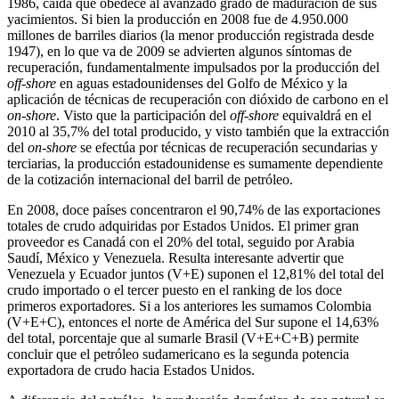
1986, caída que obedece al avanzado grado de maduración de sus
yacimientos. Si bien la producción en 2008 fue de 4.950.000
millones de barriles diarios (la menor producción registrada desde
1947), en lo que va de 2009 se advierten algunos síntomas de
recuperación, fundamentalmente impulsados por la producción del
off-shore
en aguas estadounidenses del Golfo de México y la
aplicación de técnicas de recuperación con dióxido de carbono en el
on-shore
. Visto que la participación del
off-shore
equivaldrá en el
2010 al 35,7% del total producido, y visto también que la extracción
del
on-shore
se efectúa por técnicas de recuperación secundarias y
terciarias, la producción estadounidense es sumamente dependiente
de la cotización internacional del barril de petróleo.
En 2008, doce países concentraron el 90,74% de las exportaciones
totales de crudo adquiridas por Estados Unidos. El primer gran
proveedor es Canadá con el 20% del total, seguido por Arabia
Saudí, México y Venezuela. Resulta interesante advertir que
Venezuela y Ecuador juntos (V+E) suponen el 12,81% del total del
crudo importado o el tercer puesto en el ranking de los doce
primeros exportadores. Si a los anteriores les sumamos Colombia
(V+E+C), entonces el norte de América del Sur supone el 14,63%
del total, porcentaje que al sumarle Brasil (V+E+C+B) permite
concluir que el petróleo sudamericano es la segunda potencia
exportadora de crudo hacia Estados Unidos.