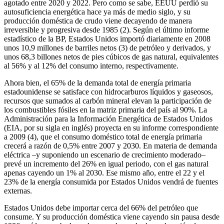
agotado entre 2020 y 2022. Pero como se sabe, EEUU perdió su
autosuficiencia energética hace ya más de medio siglo, y su
producción doméstica de crudo viene decayendo de manera
irreversible y progresiva desde 1985 (2). Según el último informe
estadístico de la BP, Estados Unidos importó diariamente en 2008
unos 10,9 millones de barriles netos (3) de petróleo y derivados, y
unos 68,3 billones netos de pies cúbicos de gas natural, equivalentes
al 56% y al 12% del consumo interno, respectivamente.
Ahora bien, el 65% de la demanda total de energía primaria
estadounidense se satisface con hidrocarburos líquidos y gaseosos,
recursos que sumados al carbón mineral elevan la participación de
los combustibles fósiles en la matriz primaria del país al 90%. La
Administración para la Información Energética de Estados Unidos
(EIA, por su sigla en inglés) proyecta en su informe correspondiente
a 2009 (4), que el consumo doméstico total de energía primaria
crecerá a razón de 0,5% entre 2007 y 2030. En materia de demanda
eléctrica –y suponiendo un escenario de crecimiento moderado–
prevé un incremento del 26% en igual periodo, con el gas natural
apenas cayendo un 1% al 2030. Ese mismo año, entre el 22 y el
23% de la energía consumida por Estados Unidos vendrá de fuentes
externas.
Estados Unidos debe importar cerca del 66% del petróleo que
consume. Y su producción doméstica viene cayendo sin pausa desde