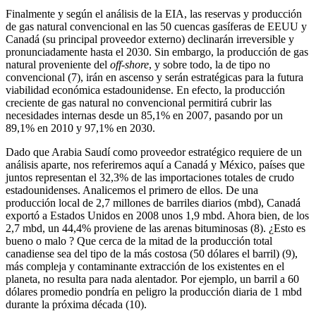
Finalmente y según el análisis de la EIA, las reservas y producción
de gas natural convencional en las 50 cuencas gasíferas de EEUU y
Canadá (su principal proveedor externo) declinarán irreversible y
pronunciadamente hasta el 2030. Sin embargo, la producción de gas
natural proveniente del
off-shore
, y sobre todo, la de tipo no
convencional (7), irán en ascenso y serán estratégicas para la futura
viabilidad económica estadounidense. En efecto, la producción
creciente de gas natural no convencional permitirá cubrir las
necesidades internas desde un 85,1% en 2007, pasando por un
89,1% en 2010 y 97,1% en 2030.
Dado que Arabia Saudí como proveedor estratégico requiere de un
análisis aparte, nos referiremos aquí a Canadá y México, países que
juntos representan el 32,3% de las importaciones totales de crudo
estadounidenses. Analicemos el primero de ellos. De una
producción local de 2,7 millones de barriles diarios (mbd), Canadá
exportó a Estados Unidos en 2008 unos 1,9 mbd. Ahora bien, de los
2,7 mbd, un 44,4% proviene de las arenas bituminosas (8). ¿Esto es
bueno o malo ? Que cerca de la mitad de la producción total
canadiense sea del tipo de la más costosa (50 dólares el barril) (9),
más compleja y contaminante extracción de los existentes en el
planeta, no resulta para nada alentador. Por ejemplo, un barril a 60
dólares promedio pondría en peligro la producción diaria de 1 mbd
durante la próxima década (10).