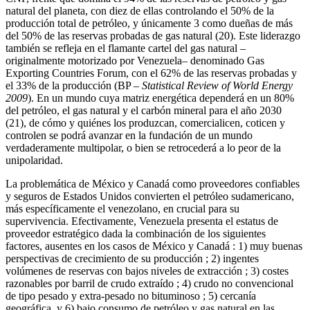
natural del planeta, con diez de ellas controlando el 50% de la
producción total de petróleo, y únicamente 3 como dueñas de más
del 50% de las reservas probadas de gas natural (20). Este liderazgo
también se refleja en el flamante cartel del gas natural –
originalmente motorizado por Venezuela– denominado Gas
Exporting Countries Forum, con el 62% de las reservas probadas y
el 33% de la producción (BP –
Statistical Review of World Energy
2009
). En un mundo cuya matriz energética dependerá en un 80%
del petróleo, el gas natural y el carbón mineral para el año 2030
(21), de cómo y quiénes los produzcan, comercialicen, coticen y
controlen se podrá avanzar en la fundación de un mundo
verdaderamente multipolar, o bien se retrocederá a lo peor de la
unipolaridad.
La problemática de México y Canadá como proveedores confiables
y seguros de Estados Unidos convierten el petróleo sudamericano,
más específicamente el venezolano, en crucial para su
supervivencia. Efectivamente, Venezuela presenta el estatus de
proveedor estratégico dada la combinación de los siguientes
factores, ausentes en los casos de México y Canadá : 1) muy buenas
perspectivas de crecimiento de su producción ; 2) ingentes
volúmenes de reservas con bajos niveles de extracción ; 3) costes
razonables por barril de crudo extraído ; 4) crudo no convencional
de tipo pesado y extra-pesado no bituminoso ; 5) cercanía
geográfica, y 6) bajo consumo de petróleo y gas natural en las