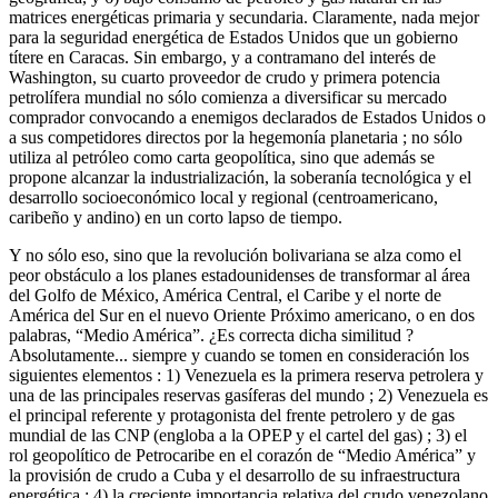
matrices energéticas primaria y secundaria. Claramente, nada mejor
para la seguridad energética de Estados Unidos que un gobierno
títere en Caracas. Sin embargo, y a contramano del interés de
Washington, su cuarto proveedor de crudo y primera potencia
petrolífera mundial no sólo comienza a diversificar su mercado
comprador convocando a enemigos declarados de Estados Unidos o
a sus competidores directos por la hegemonía planetaria ; no sólo
utiliza al petróleo como carta geopolítica, sino que además se
propone alcanzar la industrialización, la soberanía tecnológica y el
desarrollo socioeconómico local y regional (centroamericano,
caribeño y andino) en un corto lapso de tiempo.
Y no sólo eso, sino que la revolución bolivariana se alza como el
peor obstáculo a los planes estadounidenses de transformar al área
del Golfo de México, América Central, el Caribe y el norte de
América del Sur en el nuevo Oriente Próximo americano, o en dos
palabras, “Medio América”. ¿Es correcta dicha similitud ?
Absolutamente... siempre y cuando se tomen en consideración los
siguientes elementos : 1) Venezuela es la primera reserva petrolera y
una de las principales reservas gasíferas del mundo ; 2) Venezuela es
el principal referente y protagonista del frente petrolero y de gas
mundial de las CNP (engloba a la OPEP y el cartel del gas) ; 3) el
rol geopolítico de Petrocaribe en el corazón de “Medio América” y
la provisión de crudo a Cuba y el desarrollo de su infraestructura
energética ; 4) la creciente importancia relativa del crudo venezolano