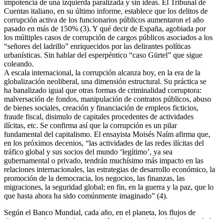
impotencia de una izquierda paralizada y sin ideas. El Tribunal de
Cuentas italiano, en su último informe, establece que los delitos de
corrupción activa de los funcionarios públicos aumentaron el año
pasado en más de 150% (3). Y qué decir de España, agobiada por
los múltiples casos de corrupción de cargos públicos asociados a los
“señores del ladrillo” enriquecidos por las delirantes políticas
urbanísticas. Sin hablar del esperpéntico “caso Gürtel” que sigue
coleando.
A escala internacional, la corrupción alcanza hoy, en la era de la
globalización neoliberal, una dimensión estructural. Su práctica se
ha banalizado igual que otras formas de criminalidad corruptora:
malversación de fondos, manipulación de contratos públicos, abuso
de bienes sociales, creación y financiación de empleos ficticios,
fraude fiscal, disimulo de capitales procedentes de actividades
ilícitas, etc. Se confirma así que la corrupción es un pilar
fundamental del capitalismo. El ensayista Moisés Naím afirma que,
en los próximos decenios, “las actividades de las redes ilícitas del
tráfico global y sus socios del mundo ‘legítimo’, ya sea
gubernamental o privado, tendrán muchísimo más impacto en las
relaciones internacionales, las estrategias de desarrollo económico, la
promoción de la democracia, los negocios, las finanzas, las
migraciones, la seguridad global; en fin, en la guerra y la paz, que lo
que hasta ahora ha sido comúnmente imaginado” (4).
Según el Banco Mundial, cada año, en el planeta, los flujos de