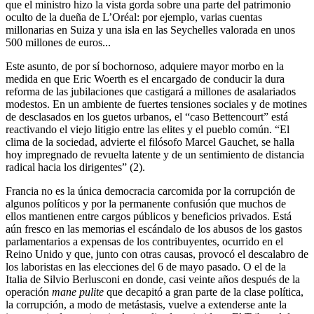
que el ministro hizo la vista gorda sobre una parte del patrimonio
oculto de la dueña de L’Oréal: por ejemplo, varias cuentas
millonarias en Suiza y una isla en las Seychelles valorada en unos
500 millones de euros...
Este asunto, de por sí bochornoso, adquiere mayor morbo en la
medida en que Eric Woerth es el encargado de conducir la dura
reforma de las jubilaciones que castigará a millones de asalariados
modestos. En un ambiente de fuertes tensiones sociales y de motines
de desclasados en los guetos urbanos, el “caso Bettencourt” está
reactivando el viejo litigio entre las elites y el pueblo común. “El
clima de la sociedad, advierte el filósofo Marcel Gauchet, se halla
hoy impregnado de revuelta latente y de un sentimiento de distancia
radical hacia los dirigentes” (2).
Francia no es la única democracia carcomida por la corrupción de
algunos políticos y por la permanente confusión que muchos de
ellos mantienen entre cargos públicos y beneficios privados. Está
aún fresco en las memorias el escándalo de los abusos de los gastos
parlamentarios a expensas de los contribuyentes, ocurrido en el
Reino Unido y que, junto con otras causas, provocó el descalabro de
los laboristas en las elecciones del 6 de mayo pasado. O el de la
Italia de Silvio Berlusconi en donde, casi veinte años después de la
operación
mane pulite
que decapitó a gran parte de la clase política,
la corrupción, a modo de metástasis, vuelve a extenderse ante la