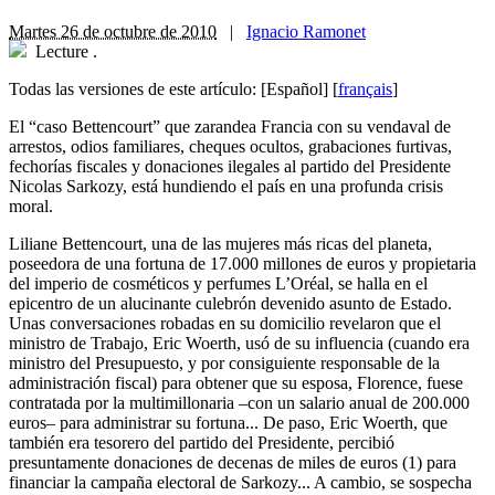
Martes 26 de octubre de 2010
|
Ignacio Ramonet
Lecture
.
Todas las versiones de este artículo:
[Español]
[
français
]
El “caso Bettencourt” que zarandea Francia con su vendaval de
arrestos, odios familiares, cheques ocultos, grabaciones furtivas,
fechorías fiscales y donaciones ilegales al partido del Presidente
Nicolas Sarkozy, está hundiendo el país en una profunda crisis
moral.
Liliane Bettencourt, una de las mujeres más ricas del planeta,
poseedora de una fortuna de 17.000 millones de euros y propietaria
del imperio de cosméticos y perfumes L’Oréal, se halla en el
epicentro de un alucinante culebrón devenido asunto de Estado.
Unas conversaciones robadas en su domicilio revelaron que el
ministro de Trabajo, Eric Woerth, usó de su influencia (cuando era
ministro del Presupuesto, y por consiguiente responsable de la
administración fiscal) para obtener que su esposa, Florence, fuese
contratada por la multimillonaria –con un salario anual de 200.000
euros– para administrar su fortuna... De paso, Eric Woerth, que
también era tesorero del partido del Presidente, percibió
presuntamente donaciones de decenas de miles de euros (1) para
financiar la campaña electoral de Sarkozy... A cambio, se sospecha