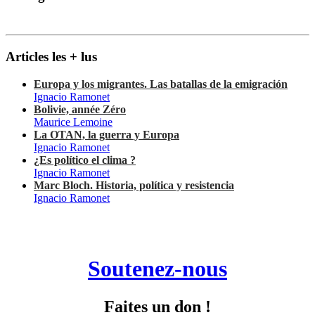
Articles les + lus
Europa y los migrantes. Las batallas de la emigración
Ignacio Ramonet
Bolivie, année Zéro
Maurice Lemoine
La OTAN, la guerra y Europa
Ignacio Ramonet
¿Es político el clima ?
Ignacio Ramonet
Marc Bloch. Historia, política y resistencia
Ignacio Ramonet
Soutenez-nous
Faites un don !