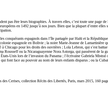
ndent pas être leurs biographies. À travers elles, c’est toute une page de 
 européens en 1492 jusqu’à nos jours. Bien que la plupart d’entre elles 
ipation.
les conquérants espagnols dans l’île partagée par Haïti et la République
colonie espagnole en Bolivie ; la noire Marie-Jeanne de Lamartinière qui
 à Chicago pour les droits des ouvrières ; Lola Lebron, qui s’est battu
a Rousseff ou la Nicaraguayenne Nora Astorga, qui passèrent de la gué
 États-Unis lors de l’invasion du Panama ; l’écrivaine Gabriela Mistral o
qui font face au pouvoir au nom de leurs enfants disparus ; ou la Cuba
 des Cerises, collection Récits des Libertés, Paris, mars 2015, 160 pag