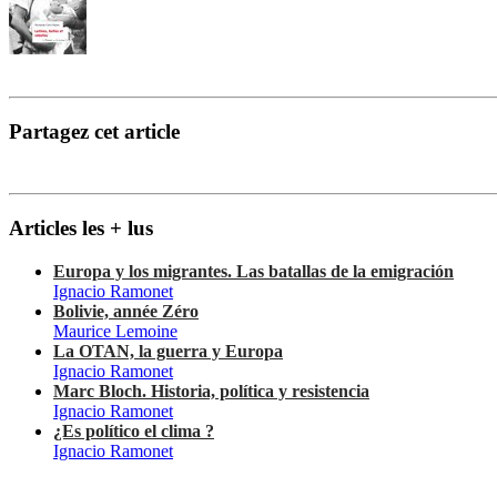
Partagez cet article
Articles les + lus
Europa y los migrantes. Las batallas de la emigración
Ignacio Ramonet
Bolivie, année Zéro
Maurice Lemoine
La OTAN, la guerra y Europa
Ignacio Ramonet
Marc Bloch. Historia, política y resistencia
Ignacio Ramonet
¿Es político el clima ?
Ignacio Ramonet