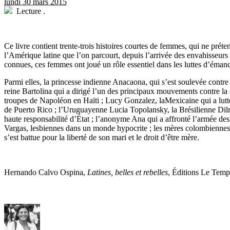
lundi 30 mars 2015
Lecture
.
C
e livre contient trente-trois histoires courtes de femmes, qui ne préte
l’Amérique latine que l’on parcourt, depuis l’arrivée des envahisseurs
connues, ces femmes ont joué un rôle essentiel dans les luttes d’émanc
Parmi elles, la princesse indienne Anacaona, qui s’est soulevée contre 
reine Bartolina qui a dirigé l’un des principaux mouvements contre la 
troupes de Napoléon en Haïti ; Lucy Gonzalez, laMexicaine qui a lutté
de Puerto Rico ; l’Uruguayenne Lucia Topolansky, la Brésilienne Dilm
haute responsabilité d’État ; l’anonyme Ana qui a affronté l’armée des
Vargas, lesbiennes dans un monde hypocrite ; les mères colombiennes 
s’est battue pour la liberté de son mari et le droit d’être mère.
Hernando Calvo Ospina,
Latines, belles et rebelles
, Éditions Le Temps