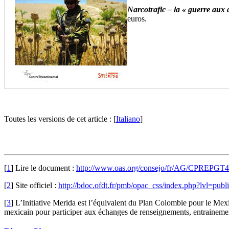
Narcotrafic – la « guerre aux 
euros.
Toutes les versions de cet article :
[
Italiano
]
[
1
]
Lire le document :
http://www.oas.org/consejo/fr/AG/CPREPGT
[
2
]
Site officiel :
http://bdoc.ofdt.fr/pmb/opac_css/index.php?lvl=pub
[
3
]
L’Initiative Merida est l’équivalent du Plan Colombie pour le Mexiq
mexicain pour participer aux échanges de renseignements, entrainement