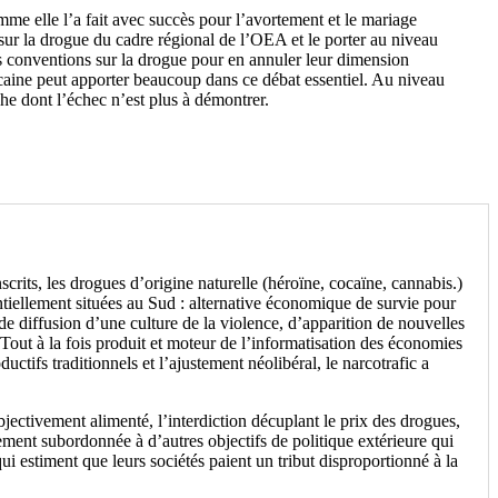
mme elle l’a fait avec succès pour l’avortement et le mariage
sur la drogue du cadre régional de l’OEA et le porter au niveau
s conventions sur la drogue pour en annuler leur dimension
xicaine peut apporter beaucoup dans ce débat essentiel. Au niveau
he dont l’échec n’est plus à démontrer.
nscrits, les drogues d’origine naturelle (héroïne, cocaïne, cannabis.)
entiellement situées au Sud : alternative économique de survie pour
 de diffusion d’une culture de la violence, d’apparition de nouvelles
. Tout à la fois produit et moteur de l’informatisation des économies
uctifs traditionnels et l’ajustement néolibéral, le narcotrafic a
ectivement alimenté, l’interdiction décuplant le prix des drogues,
rement subordonnée à d’autres objectifs de politique extérieure qui
ui estiment que leurs sociétés paient un tribut disproportionné à la