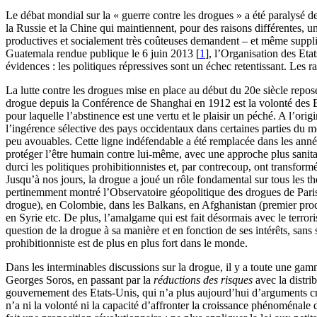
L
e débat mondial sur la « guerre contre les drogues » a été paralysé d
la Russie et la Chine qui maintiennent, pour des raisons différentes, 
productives et socialement très coûteuses demandent – et même suppli
Guatemala rendue publique le 6 juin 2013
[
1
]
, l’Organisation des Eta
évidences : les politiques répressives sont un échec retentissant. Les
La lutte contre les drogues mise en place au début du 20e siècle repos
drogue depuis la Conférence de Shanghai en 1912 est la volonté des Et
pour laquelle l’abstinence est une vertu et le plaisir un péché. A l’ori
l’ingérence sélective des pays occidentaux dans certaines parties du mon
peu avouables. Cette ligne indéfendable a été remplacée dans les année
protéger l’être humain contre lui-même, avec une approche plus sanitai
durci les politiques prohibitionnistes et, par contrecoup, ont transfo
Jusqu’à nos jours, la drogue a joué un rôle fondamental sur tous les t
pertinemment montré l’Observatoire géopolitique des drogues de Pari
drogue), en Colombie, dans les Balkans, en Afghanistan (premier prod
en Syrie etc. De plus, l’amalgame qui est fait désormais avec le terrori
question de la drogue à sa manière et en fonction de ses intérêts, sans 
prohibitionniste est de plus en plus fort dans le monde.
Dans les interminables discussions sur la drogue, il y a toute une gamm
Georges Soros, en passant par la
réductions des risques
avec la distri
gouvernement des Etats-Unis, qui n’a plus aujourd’hui d’arguments créd
n’a ni la volonté ni la capacité d’affronter la croissance phénoménale