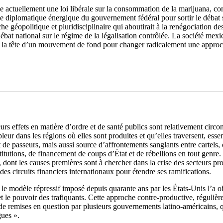
die actuellement une loi libérale sur la consommation de la marijuana, co
ve diplomatique énergique du gouvernement fédéral pour sortir le débat 
éopolitique et pluridisciplinaire qui aboutirait à la renégociation de
débat national sur le régime de la légalisation contrôlée. La société me
ait la tête d’un mouvement de fond pour changer radicalement une approc
eurs effets en matière d’ordre et de santé publics sont relativement circo
eur dans les régions où elles sont produites et qu’elles traversent, ess
t de passeurs, mais aussi source d’affrontements sanglants entre cartels,
stitutions, de financement de coups d’État et de rébellions en tout genre
, dont les causes premières sont à chercher dans la crise des secteurs prod
des circuits financiers internationaux pour étendre ses ramifications.
e modèle répressif imposé depuis quarante ans par les États-Unis l’a obj
et le pouvoir des trafiquants. Cette approche contre-productive, réguliè
t de remises en question par plusieurs gouvernements latino-américains, q
gues ».