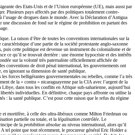
ansigeante des Etats-Unis et de l’Union européenne (UE), mais aussi par
r. Plusieurs pays affectés par des politiques totalement contre-
s à l’usage de drogues dans le monde. Avec la Déclaration d’Antigua
ir une discussion de fond sur le régime de prohibition en partant des
nage.
que. La raison d’être de toutes les conventions internationales sur la
caractéristique d’une partie de la société protestante anglo-saxonne
is, puis cette politique est devenue un instrument du colonialisme et de
ce ce qu’il se trouvait derrière : une énorme hypocrisie et des intérêts
dée sur la volonté très paternaliste officiellement affichée de
des conventions de droit pénal international, les gouvernements ont
e, en ignorant sa dimension de santé publique.
s les forces belligérantes gouvernementales ou rebelles, comme l’a très
ement de la « contra » nicaraguayenne par la CIA avec l’argent de la
Libye, dans tous les conflits en Afrique sub-saharienne, aujourd’hui
libertés individuelles. En définitive, chaque pays affronte ou utilise la
tés : la santé publique. C’est pour cette raison que le refus du régime
ale et mortifère, à celle des ultra-libéraux comme Milton Friedman ou
isation
partielle ou totale, et la
légalisation contrôlée
. Le
rincipe de la
prohibition absolue
au niveau international, alors qu’il
. A tel point que tout récemment, le procureur général Eric Holder a