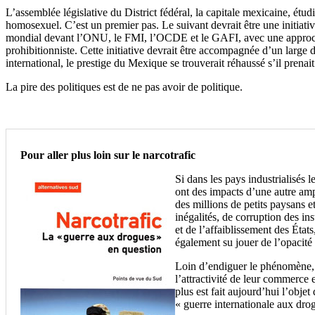
L’assemblée législative du District fédéral, la capitale mexicaine, étu
homosexuel. C’est un premier pas. Le suivant devrait être une initiati
mondial devant l’ONU, le FMI, l’OCDE et le GAFI, avec une approche g
prohibitionniste. Cette initiative devrait être accompagnée d’un large 
international, le prestige du Mexique se trouverait réhaussé s’il pren
La pire des politiques est de ne pas avoir de politique.
Pour aller plus loin sur le narcotrafic
Si dans les pays industrialisés l
ont des impacts d’une autre ampl
des millions de petits paysans e
inégalités, de corruption des in
et de l’affaiblissement des États
également su jouer de l’opacité 
Loin d’endiguer le phénomène, l
l’attractivité de leur commerce 
plus est fait aujourd’hui l’obje
« guerre internationale aux dro