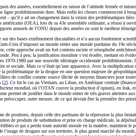
epuis des années, essentiellement en raison de l’attitude fermée et intr
une ligne prohibitionniste dure. Mais enfin les choses commencent à bouge
ent – qu’il y ait un changement dans la vision des problématiques liée
ts américains (OEA), lors de sa 43e assemblée ordinaire, a réussi à ouvr
 rapports annuels de l’ONU depuis des années en sont le meilleur témoig
e sur des bases extrêmement discutables et n’a aucun fondement scientifi
ats-Unis d’imposer au monde entier une morale puritaine du 19e siècle 
gine, cette approche avait un fort contenu raciste et xénophobe antichino
de. Peu à peu, la justification moraliste s’est érodée, mettant en éviden
s 1970-1980 par une nouvelle idéologie occidentale prohibitionniste, fon
re et sociale. Mais ce n’était qu’une apparence. Avec la multiplication 
rmé la problématique de la drogue en une question majeure de géopolitiqu
héâtres de conflits comme source illicite de moyens financiers pour toute
s
[
2
]
. Ce fut le cas au Vietnam, au Liban, en Amérique centrale (financ
ucteur mondial, où l’OTAN couvre la production d’opium), en Irak, en 
sme permet de justifier dans le monde entier de très graves atteintes aux 
se préoccuper, outre mesure, de ce qui devrait être la première des priori
e de positions, depuis celle des partisans de la répression la plus brut
bution de produits de substitution et prise en charge médicale, la
dépénal
ibles et qui a perdu toute autorité morale en la matière, maintient le p
 de l’usage de drogues sur son territoire, le plus grand marché du monde