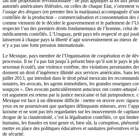
fait une proposition révolutionnaire : ne plus appliquer la loi aux peti
autorités américaines fédérales, ou celles de chaque Etat, s’orientent 
l’usage des drogues
(en premier lieu la marijuana) accompagnée d’une a
contrôlée de la production – commercialisation et consommation des d
comme viennent de le décider le gouvernement et le parlement de l’Urugu
respecter l’un des premiers droits fondamentaux de l’homme, celui de d
médicaments contrôlés. L’Uruguay, petit pays très respecté et qui jouit
laisseront à chaque pays la liberté d’agir souverainement au mieux de
n’y a pas une forte pression internationale.
Le Mexique, pays membre de l’Organisation de coopération et de dév
processus. Il ne l’a pas fait jusqu`à présent bien qu’il soit le pays le 
sexennat écoulé), une violence extrême, des violations persistantes des
donnent un droit d’ingérence illimité aux services américains. Sans le
juillet 2013, qui introduit dans le droit pénal mexicain les recomman
notaires, les avocats, les agents immobiliers, les grandes enseignes com
soupçon ». Des avocats particulièrement astucieux ont contre-attaqué 
cet argument est retenu par la justice mexicaine et fait jurisprudence, c
Mexique est face à un dilemme difficile : mettre en œuvre avec rigueur
yeux en ne poursuivant que quelques délinquants mineurs, avec l’appr
laxisme et ne sont pas très regardantes sur les mouvements de capitaux
drogue de la clandestinité, c’est la légalisation contrôlée, ce qui limit
humains, les fraudes en tout genre et, bien sûr, la corruption, phénomèn
mettre en place des politiques éducatives et sanitaires préventives et 
de sécurité.