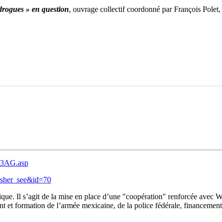
drogues » en question
, ouvrage collectif coordonné par François Polet
43AG.asp
lisher_see&id=70
ue. Il s’agit de la mise en place d’une "coopération" renforcée avec Was
 et formation de l’armée mexicaine, de la police fédérale, financement