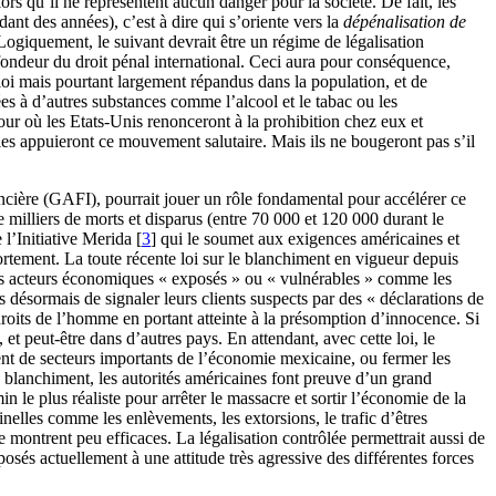
ors qu’il ne représentent aucun danger pour la société. De fait, les
ant des années), c’est à dire qui s’oriente vers la
dépénalisation de
ogiquement, le suivant devrait être un régime de légalisation
ondeur du droit pénal international. Ceci aura pour conséquence,
 loi mais pourtant largement répandus dans la population, et de
es à d’autres substances comme l’alcool et le tabac ou les
our où les Etats-Unis renonceront à la prohibition chez eux et
es appuieront ce mouvement salutaire. Mais ils ne bougeront pas s’il
ère (GAFI), pourrait jouer un rôle fondamental pour accélérer ce
de milliers de morts et disparus (entre 70 000 et 120 000 durant le
 l’Initiative Merida
[
3
]
qui le soumet aux exigences américaines et
ortement. La toute récente loi sur le blanchiment en vigueur depuis
 des acteurs économiques « exposés » ou « vulnérables » comme les
és désormais de signaler leurs clients suspects par des « déclarations de
roits de l’homme en portant atteinte à la présomption d’innocence. Si
 et peut-être dans d’autres pays. En attendant, avec cette loi, le
ment de secteurs importants de l’économie mexicaine, ou fermer les
blanchiment, les autorités américaines font preuve d’un grand
le plus réaliste pour arrêter le massacre et sortir l’économie de la
minelles comme les enlèvements, les extorsions, le trafic d’êtres
e montrent peu efficaces. La légalisation contrôlée permettrait aussi de
osés actuellement à une attitude très agressive des différentes forces