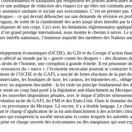
ts consommateurs et trafiquants qui remplissent les prisons américaines al
vers une politique de
réduction des risques
(ce qu’elles ont combattu pend
ssistance sanitaire et sociale aux toxicomanes. C’est un premier pas. L
rogues – ce qui devrait déboucher sur une demande de révision en prof
ay, de sortir de la clandestinité des actes jusqu’alors interdits par la
isposer de son corps. Ceci avec les limitations réglementaires appliqué
 d’un grand prestige international, nous montre le chemin à suivre. Le j
 ses intérêts nationaux, l’immense majorité des membres des Nations uni
eloppement économiques (OCDE), du G20 et du Groupe d’action financi
plus affecté au monde par la « guerre contre les drogues » : des dizaines 
 droits de l’homme, une corruption à grande échelle. Il est prisonnier de
s ressources du « narco », l’économie mexicaine pourrait se contracter f
dations de l’OCDE et du GAFI, a suscité de fortes réactions de la part
merciales, les boutiques de luxe, les casinos, les bijouteries etc., oblig
avec un argument discutable : la loi viole un principe fondamental des d
e serait un coup fatal porté à la législation anti-blanchiment au Mexique,
 les nouvelles dispositions pénales, avec le risque d’affecter sérieuse
obation tacite du GAFI, du FMI et des Etats-Unis. Dans le domaine du 
 en provenance du Mexique. Là encore, il y a double langage. Le chemin 
erait le champ d’application de la loi anti-blanchiment à des activités cri
es qui exaspèrent la société mexicaine et contre lesquels les autorités s
la prise en charge ouverte des toxicomanes ou des marginaux qui sont exp