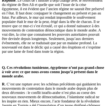
Réponse
. Le cours de l’histoire a déjà changé avec le renversement
du régime de Ben Ali et quelle que soit l’issue de la crise
égyptienne, il est évident que l’ancien régime ne saurait être préservé
en l’état. Il faut donc conjuguer le changement au présent et pas au
futur. Par ailleurs, le mur qui rendait impossible le soulèvement
populaire était le mur de la peur, érigé dans la tête de chacun. Il se
trouve que ce mur-ci s’est écroulé, ce qui a donné naissance à des
mouvements de contestation démocratique dans le monde arabe. A
vrai dire, la crise que connaissent les pouvoirs autoritaires pouvait
être devinée depuis longtemps. Seulement, jusqu’aux derniers
évènements, elle ne se traduisait que par un malaise profond. La
nouveauté est dans le déclic qui a causé des éruptions et s’exprime
par une lame de fond dans toute la région.
Q. Ces révolutions tunisienne, égyptienne n’ont pas grand-chose
à voir avec ce que nous avons connu jusqu’à présent dans le
monde arabe.
R
. C’est une rupture avec les schémas précédents qui guidaient les
mouvements de contestation dans le monde arabe depuis plus de
deux décennies : le conflit israélo-arabe n’est plus au coeur des
nouveaux mouvements de démocratisation, l’islamisme radical ne
les inspire en rien. Mieux encore, l’acte fondateur de la révolution
Jasmin en Tunisie a été l’immolation d’un jeune diplômé-chômeur,