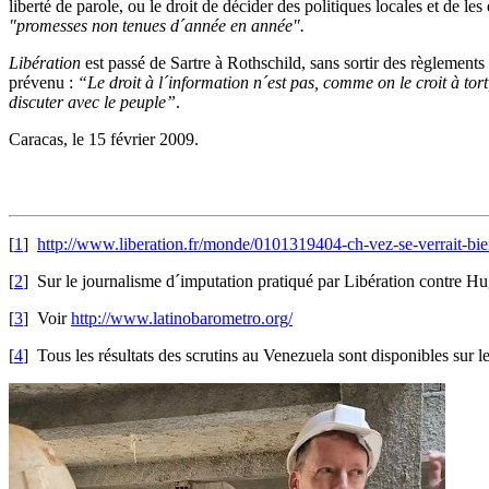
liberté de parole, ou le droit de décider des politiques locales et de 
"promesses non tenues d´année en année".
Libération
est passé de Sartre à Rothschild, sans sortir des règlement
prévenu :
“Le droit à l´information n´est pas, comme on le croit à tort
discuter avec le peuple”
.
Caracas, le 15 février 2009.
[
1
]
http://www.liberation.fr/monde/0101319404-ch-vez-se-verrait-bie
[
2
]
Sur le journalisme d´imputation pratiqué par Libération contre 
[
3
]
Voir
http://www.latinobarometro.org/
[
4
]
Tous les résultats des scrutins au Venezuela sont disponibles sur le