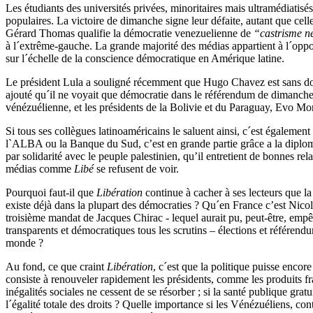
Les étudiants des universités privées, minoritaires mais ultramédiatis
populaires. La victoire de dimanche signe leur défaite, autant que cel
Gérard Thomas qualifie la démocratie venezuelienne de
“castrisme n
à l´extrême-gauche. La grande majorité des médias appartient à l´op
sur l´échelle de la conscience démocratique en Amérique latine.
Le président Lula a souligné récemment que Hugo Chavez est sans dout
ajouté qu´il ne voyait que démocratie dans le référendum de dimanche
vénézuélienne, et les présidents de la Bolivie et du Paraguay, Evo Mor
Si tous ses collègues latinoaméricains le saluent ainsi, c´est égaleme
l`ALBA ou la Banque du Sud, c’est en grande partie grâce a la diplom
par solidarité avec le peuple palestinien, qu’il entretient de bonnes 
médias comme
Libé
se refusent de voir.
Pourquoi faut-il que
Libération
continue à cacher à ses lecteurs que la
existe déjà dans la plupart des démocraties ? Qu´en France c’est Nicola
troisième mandat de Jacques Chirac - lequel aurait pu, peut-être, em
transparents et démocratiques tous les scrutins – élections et référendu
monde ?
Au fond, ce que craint
Libération
, c´est que la politique puisse enco
consiste à renouveler rapidement les présidents, comme les produits 
inégalités sociales ne cessent de se résorber ; si la santé publique gratu
l´égalité totale des droits ? Quelle importance si les Vénézuéliens, co