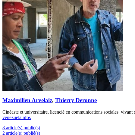
Maximilien Arvelaiz
,
Thierry Deronne
Cinéaste et universitaire, licencié en communications sociales, vivan
venezuelainfos
8 article(s) publié(s)
2 article(s) publié(s)