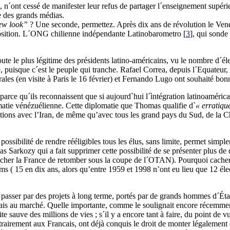
és, n´ont cessé de manifester leur refus de partager l´enseignement supé
le des grands médias.
ew look”
? Une seconde, permettez. Après dix ans de révolution le Vene
position. L´ONG chilienne indépendante Latinobarometro
[
3
]
, qui sonde
e le plus légitime des présidents latino-américains, vu le nombre d´éle
, puisque c´est le peuple qui tranche. Rafael Correa, depuis l´Equateur
ales (en visite à Paris le 16 février) et Fernando Lugo ont souhaité bo
nt parce qu´ils reconnaissent que si aujourd`hui l´ìntégration latinoam
atie vénézuélienne. Cette diplomatie que Thomas qualifie d`
« erratiqu
relations avec l’Iran, de même qu’avec tous les grand pays du Sud, de la
 possibilité de rendre rééligibles tous les élus, sans limite, permet simp
s Sarkozy qui a fait supprimer cette possibilité de se présenter plus de
pêcher la France de retomber sous la coupe de l´OTAN). Pourquoi cacher
ms ( 15 en dix ans, alors qu’entre 1959 et 1998 n’ont eu lieu que 12 élec
re passer par des projets à long terme, portés par de grands hommes d´Ét
frais au marché. Quelle importante, comme le soulignait encore récemmen
ite sauve des millions de vies ; s´il y a encore tant à faire, du point de v
ntrairement aux Francais, ont déjà conquis le droit de monter légalement d