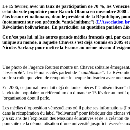
Le 15 février, avec un taux de participation de 70 %, les Vénézuéli
celui du vote populaire pour Barack Obama en novembre 2008 - l
élus locaux et nationaux, dont le président de la République, pou
(notamment sur son prétendu “antisémitisme”) (
L’Association is
Révolution bolivarienne. En particulier au quotidien parisien
Lib
Ce n’est pas lui, ni les autres grands médias français qui, par e
unique au monde, à laquelle Chavez s’est déjà soumis en 2005 et à 
Nicolas Sarkozy pour mettre la France au même niveau d’exigenc
Une photo de l’agence Reuters montre un Chavez solitaire émergeant, n
"insécurité"
. Les témoins cités parlent de
“caudillisme”.
La Révolutio
sur le scrutin que vient de remporter le peuple bolivarien avec une mar
En 2006, ce journal inventait déjà de toutes pièces l´”antisémitisme”
la victoire populaire au référendum du dimanche 15 février au motif 
´organisation dont il parle.
Les médias d´opposition vénézuéliens où il puise ses informations (l´op
dans la récupération du label “bolivarien” pour fabriquer des clones v
y a six ans de l´explosion des Missions éducatives et de la création de 
poursuite de la démocratisation d´une université jusqu´ici réservée aux