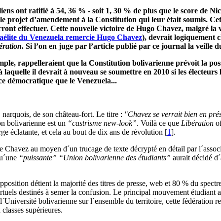
ens ont ratifié à 54, 36 % - soit 1, 30 % de plus que le score de Ni
e projet d’amendement à la Constitution qui leur était soumis. C
rront effectuer. Cette nouvelle victoire de Hugo Chavez, malgré la 
raélite du Venezuela remercie Hugo Chavez
), devrait logiquement 
ération
. Si l’on en juge par l’article publié par ce journal la veille du
xemple, rappelleraient que la Constitution bolivarienne prévoit la 
laquelle il devrait à nouveau se soumettre en 2010 si les électeurs 
e démocratique que le Venezuela...
arquois, de son château-fort. Le titre :
"Chavez se verrait bien en prés
n bolivarienne est un
“castrisme new-look”
. Voilà ce que
Libération
of
ge éclatante, et cela au bout de dix ans de révolution
[
1
]
.
 de Chavez au moyen d´un trucage de texte décrypté en détail par l´asso
qu´une
“puissante”
“Union bolivarienne des étudiants”
aurait décidé d´
position détient la majorité des titres de presse, web et 80 % du spectr
irtuels destinés à semer la confusion. Le principal mouvement étudiant 
l´Université bolivarienne sur l´ensemble du territoire, cette fédération 
 classes supérieures.