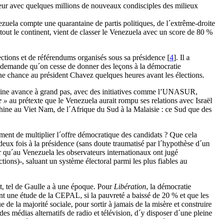
rieur avec quelques millions de nouveaux condisciples des milieux
zuela compte une quarantaine de partis politiques, de l´extrême-droite
 tout le continent, vient de classer le Venezuela avec un score de 80 %
ctions et de référendums organisés sous sa présidence
[
4
]
. Il a
, demande qu´on cesse de donner des leçons à la démocratie
nne chance au président Chavez quelques heures avant les élections.
éricaine avance à grand pas, avec des initiatives comme l’UNASUR,
e »
au prétexte que le Venezuela aurait rompu ses relations avec Israël
 Chine au Viet Nam, de l´Afrique du Sud à la Malaisie : ce Sud que des
lement de multiplier l´offre démocratique des candidats ? Que cela
 deux fois à la présidence (sans doute traumatisé par l´hypothèse d´un
 qu´au Venezuela les observateurs internationaux ont jugé
tions)-, saluant un système électoral parmi les plus fiables au
at, tel de Gaulle a à une époque. Pour
Libération
, la démocratie
t une étude de la CEPAL, si la pauvreté a baissé de 20 % et que les
ue de la majorité sociale, pour sortir à jamais de la misère et construire
es médias alternatifs de radio et télévision, d´y disposer d´une pleine