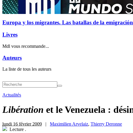
Europa y los migrantes. Las batallas de la emigración
Livres
Mdl vous recommande...
Auteurs
La liste de tous les auteurs
Actualités
Libération
et le Venezuela : dési
lundi 16 février 2009
|
Maximilien Arvelaiz
,
Thierry Deronne
Lecture
.