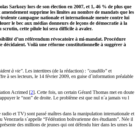
colas Sarkozy lors de son élection en 2007, et 1, 46 % de plus que
et amendement supprime les limites au nombre de mandats que les
virulente campagne nationale et internationale menée contre lui
clouer le bec aux médias donneurs de leçons de démocratie à la
 scrutin, cette pilule lui sera difficile à avaler.
possibilité d’un référendum révocatoire à mi-mandat. Procédure
le décidaient. Voilà une réforme constitutionnelle à suggérer à
ident à vie"
. Les intertitres (de la rédaction) :
"caudillo"
et
fre à ses lecteurs, le 14 février 2009, en guise d´information préalable
ciation Acrimed
[
2
]
. Cette fois, un certain Gérard Thomas met en doute
appuyer le “non” de droite. Le problème est que nul n´a jamais vu l
e radio et TV) sont passé maîtres dans la manipulation internationale et
au Venezuela s´appelle “Fédération bolivarienne des étudiants”. Née il
représente des millions de jeunes qui ont défendu hier dans les urnes la