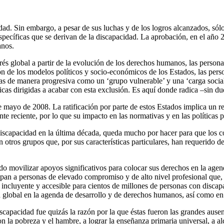
dad. Sin embargo, a pesar de sus luchas y de los logros alcanzados, só
pecíficas que se derivan de la discapacidad. La aprobación, en el año 
anos.
rés global a partir de la evolución de los derechos humanos, las persona
ión de los modelos políticos y socio-económicos de los Estados, las per
as de manera progresiva como un ‘grupo vulnerable’ y una ‘carga social’
cas dirigidas a acabar con esta exclusión. Es aquí donde radica –sin d
e mayo de 2008. La ratificación por parte de estos Estados implica un re
te reciente, por lo que su impacto en las normativas y en las políticas 
discapacidad en la última década, queda mucho por hacer para que los con
 otros grupos que, por sus características particulares, han requerido de
o movilizar apoyos significativos para colocar sus derechos en la agend
rupan a personas de elevado compromiso y de alto nivel profesional que,
 incluyente y accesible para cientos de millones de personas con discap
 global en la agenda de desarrollo y de derechos humanos, así como en l
iscapacidad fue quizás la razón por la que éstas fueron las grandes aus
a pobreza y el hambre, a lograr la enseñanza primaria universal, a alc