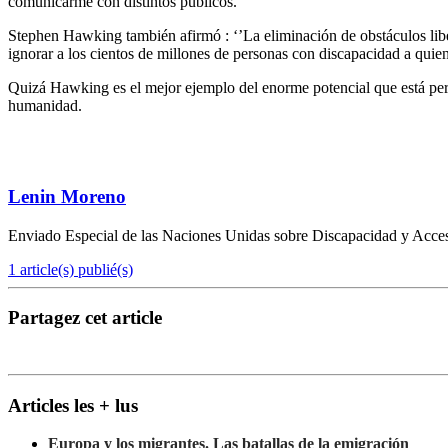
comunicarme con distintos públicos.’’
Stephen Hawking también afirmó : ‘’La eliminación de obstáculos lib
ignorar a los cientos de millones de personas con discapacidad a quiene
Quizá Hawking es el mejor ejemplo del enorme potencial que está per
humanidad.
Lenin Moreno
Enviado Especial de las Naciones Unidas sobre Discapacidad y Accesi
1 article(s) publié(s)
Partagez cet article
Articles les + lus
Europa y los migrantes. Las batallas de la emigración