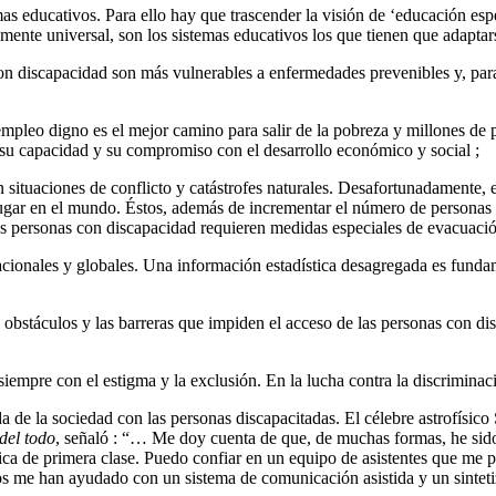
as educativos. Para ello hay que trascender la visión de ‘educación espe
mente universal, son los sistemas educativos los que tienen que adaptar
 con discapacidad son más vulnerables a enfermedades prevenibles y, par
 empleo digno es el mejor camino para salir de la pobreza y millones d
su capacidad y su compromiso con el desarrollo económico y social ;
situaciones de conflicto y catástrofes naturales. Desafortunadamente, el 
lugar en el mundo. Éstos, además de incrementar el número de personas 
las personas con discapacidad requieren medidas especiales de evacuació
nacionales y globales. Una información estadística desagregada es fundame
obstáculos y las barreras que impiden el acceso de las personas con disca
siempre con el estigma y la exclusión. En la lucha contra la discrimina
da de la sociedad con las personas discapacitadas. El célebre astrofís
del todo
, señaló : “… Me doy cuenta de que, de muchas formas, he sido 
ca de primera clase. Puedo confiar en un equipo de asistentes que me 
cos me han ayudado con un sistema de comunicación asistida y un sinte