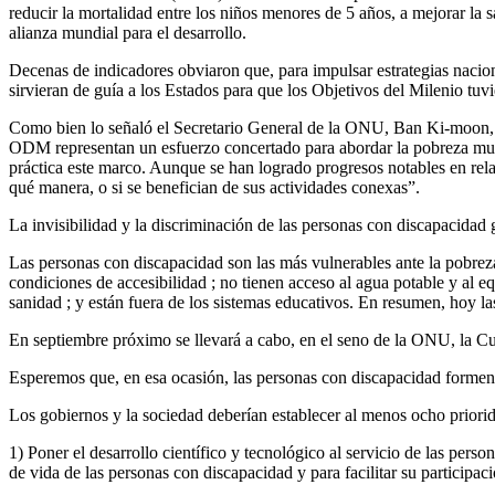
reducir la mortalidad entre los niños menores de 5 años, a mejorar la
alianza mundial para el desarrollo.
Decenas de indicadores obviaron que, para impulsar estrategias naciona
sirvieran de guía a los Estados para que los Objetivos del Milenio tuv
Como bien lo señaló el Secretario General de la ONU, Ban Ki-moon, e
ODM representan un esfuerzo concertado para abordar la pobreza mundi
práctica este marco. Aunque se han logrado progresos notables en relac
qué manera, o si se benefician de sus actividades conexas”.
La invisibilidad y la discriminación de las personas con discapacidad
Las personas con discapacidad son las más vulnerables ante la pobreza 
condiciones de accesibilidad ; no tienen acceso al agua potable y al e
sanidad ; y están fuera de los sistemas educativos. En resumen, hoy l
En septiembre próximo se llevará a cabo, en el seno de la ONU, la Cu
Esperemos que, en esa ocasión, las personas con discapacidad formen
Los gobiernos y la sociedad deberían establecer al menos ocho priorida
1) Poner el desarrollo científico y tecnológico al servicio de las perso
de vida de las personas con discapacidad y para facilitar su participaci