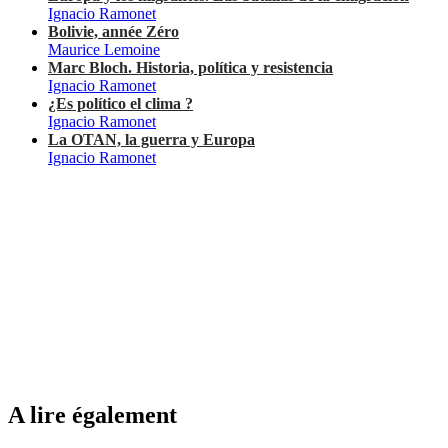
Ignacio Ramonet
Bolivie, année Zéro
Maurice Lemoine
Marc Bloch. Historia, política y resistencia
Ignacio Ramonet
¿Es político el clima ?
Ignacio Ramonet
La OTAN, la guerra y Europa
Ignacio Ramonet
A lire également