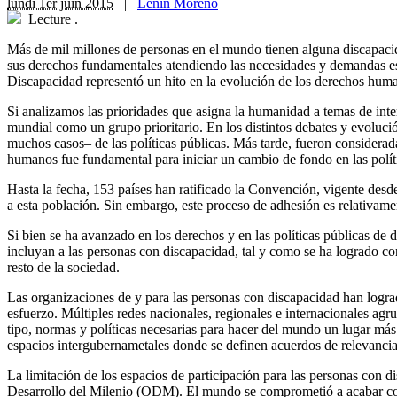
lundi 1er juin 2015
|
Lenin Moreno
Lecture
.
Más de mil millones de personas en el mundo tienen alguna discapaci
sus derechos fundamentales atendiendo las necesidades y demandas es
Discapacidad representó un hito en la evolución de los derechos hum
S
i analizamos las prioridades que asigna la humanidad a temas de inte
mundial como un grupo prioritario. En los distintos debates y evoluc
muchos casos– de las políticas públicas. Más tarde, fueron considerad
humanos fue fundamental para iniciar un cambio de fondo en las políti
Hasta la fecha, 153 países han ratificado la Convención, vigente desd
a esta población. Sin embargo, este proceso de adhesión es relativamen
Si bien se ha avanzado en los derechos y en las políticas públicas de 
incluyan a las personas con discapacidad, tal y como se ha logrado con
resto de la sociedad.
Las organizaciones de y para las personas con discapacidad han lograd
esfuerzo. Múltiples redes nacionales, regionales e internacionales ag
tipo, normas y políticas necesarias para hacer del mundo un lugar más
espacios intergubernametales donde se definen acuerdos de relevancia
La limitación de los espacios de participación para las personas con d
Desarrollo del Milenio (ODM). El mundo se comprometió a acabar con l