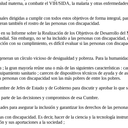
 salud materna, a combatir el VIH/SIDA, la malaria y otras enfermedades
les dirigidas a cumplir con todos estos objetivos de forma integral, par
ieran también el rostro de las personas con discapacidad.
n su Informe sobre la Realización de los Objetivos de Desarrollo del 
al. Sin embargo, no se ha incluido a las personas con discapacidad, n
ión con su cumplimiento, es difícil evaluar si las personas con discapac
 generan un círculo vicioso de desigualdad y pobreza. Para la humanidad
; la gran mayoría reúne una o más de las siguientes características : c
quipamiento sanitario ; carecen de dispositivos técnicos de ayuda y de a
as personas con discapacidad son las más pobres de entre los pobres.
mbre de Jefes de Estado y de Gobierno para discutir y aprobar lo que 
 parte de las decisiones y compromisos de esa Cumbre.
des para asegurar la inclusión y garantizar los derechos de las persona
nas con discapacidad. Es decir, hacer de la ciencia y la tecnología instru
ón y sus aportaciones a la sociedad ;