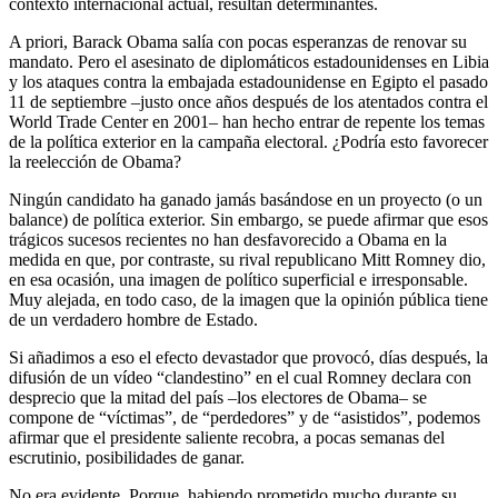
contexto internacional actual, resultan determinantes.
A priori, Barack Obama salía con pocas esperanzas de renovar su
mandato. Pero el asesinato de diplomáticos estadounidenses en Libia
y los ataques contra la embajada estadounidense en Egipto el pasado
11 de septiembre –justo once años después de los atentados contra el
World Trade Center en 2001– han hecho entrar de repente los temas
de la política exterior en la campaña electoral. ¿Podría esto favorecer
la reelección de Obama?
Ningún candidato ha ganado jamás basándose en un proyecto (o un
balance) de política exterior. Sin embargo, se puede afirmar que esos
trágicos sucesos recientes no han desfavorecido a Obama en la
medida en que, por contraste, su rival republicano Mitt Romney dio,
en esa ocasión, una imagen de político superficial e irresponsable.
Muy alejada, en todo caso, de la imagen que la opinión pública tiene
de un verdadero hombre de Estado.
Si añadimos a eso el efecto devastador que provocó, días después, la
difusión de un vídeo “clandestino” en el cual Romney declara con
desprecio que la mitad del país –los electores de Obama– se
compone de “víctimas”, de “perdedores” y de “asistidos”, podemos
afirmar que el presidente saliente recobra, a pocas semanas del
escrutinio, posibilidades de ganar.
No era evidente. Porque, habiendo prometido mucho durante su