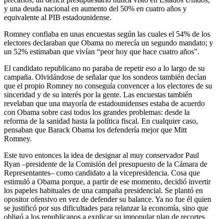
y una deuda nacional en aumento del 50% en cuatro años y
equivalente al PIB estadounidense.
Romney confiaba en unas encuestas según las cuales el 54% de los
electores declaraban que Obama no merecía un segundo mandato; y
un 52% estimaban que vivían “peor hoy que hace cuatro años”.
El candidato republicano no paraba de repetir eso a lo largo de su
campaña. Olvidándose de señalar que los sondeos también decían
que el propio Romney no conseguía convencer a los electores de su
sinceridad y de su interés por la gente. Las encuestas también
revelaban que una mayoría de estadounidenses estaba de acuerdo
con Obama sobre casi todos los grandes problemas: desde la
reforma de la sanidad hasta la política fiscal. En cualquier caso,
pensaban que Barack Obama los defendería mejor que Mitt
Romney.
Este tuvo entonces la idea de designar al muy conservador Paul
Ryan –presidente de la ­Comisión del presupuesto de la Cámara de
Representantes– ­como candidato a la vicepresidencia. Cosa que
estimuló a Obama porque, a partir de ese momento, decidió invertir
los papeles habituales de una campaña presidencial. Se plantó en
opositor ofensivo en vez de defender su balance. Ya no fue él quien
se justificó por sus dificultades para relanzar la economía, sino que
obligó a los republicanos a explicar su impopular plan de recortes