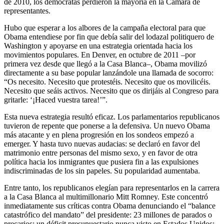
de 2010, los demócratas perdieron la mayoría en la Cámara de
representantes.
Hubo que esperar a los albores de la campaña electoral para que
Obama entendiese por fin que debía salir del lodazal politiquero de
Washington y apoyarse en una estrategia orientada hacia los
movimientos populares. En Denver, en octubre de 2011 –por
primera vez desde que llegó a la Casa Blanca–, Obama movilizó
directamente a su base popular lanzándole una llamada de socorro:
“Os necesito. Necesito que protestéis. Necesito que os movilicéis.
Necesito que seáis activos. Necesito que os dirijáis al Congreso para
gritarle: ‘¡Haced vuestra tarea!’”.
Esta nueva estrategia resultó eficaz. Los parlamentarios republicanos
tuvieron de repente que ponerse a la defensiva. Un nuevo Obama
más atacante y en plena progresión en los sondeos empezó a
emerger. Y hasta tuvo nuevas audacias: se declaró en favor del
matrimonio entre personas del mismo sexo, y en favor de otra
política hacia los inmigrantes que pusiera fin a las expulsiones
indiscriminadas de los sin papeles. Su popularidad aumentaba.
Entre tanto, los republicanos elegían para representarlos en la carrera
a la Casa Blanca al multimillonario Mitt Romney. Este concentró
inmediatamente sus críticas contra Obama denunciando el “balance
catastrófico del mandato” del presidente: 23 millones de parados o
precarios; un déficit presupuestario nunca visto en Estados Unidos;