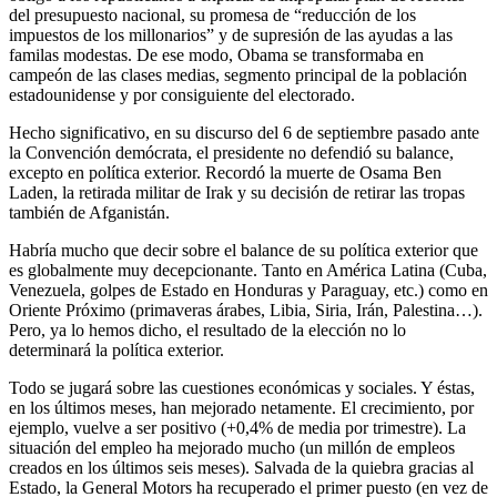
del presupuesto nacional, su promesa de “reducción de los
impuestos de los millonarios” y de supresión de las ayudas a las
familas modestas. De ese modo, Obama se transformaba en
campeón de las clases medias, segmento principal de la población
estadounidense y por consiguiente del electorado.
Hecho significativo, en su discurso del 6 de septiembre pasado ante
la Convención demócrata, el presidente no defendió su balance,
excepto en política exterior. Recordó la muerte de Osama Ben
Laden, la retirada militar de Irak y su decisión de retirar las tropas
también de Afganistán.
Habría mucho que decir sobre el balance de su política exterior que
es globalmente muy decepcionante. Tanto en América Latina (Cuba,
Venezuela, golpes de Estado en Honduras y Paraguay, etc.) como en
Oriente Próximo (primaveras árabes, Libia, Siria, Irán, Palestina…).
Pero, ya lo hemos dicho, el resultado de la elección no lo
determinará la política exterior.
Todo se jugará sobre las cuestiones económicas y sociales. Y éstas,
en los últimos meses, han mejorado netamente. El crecimiento, por
ejemplo, vuelve a ser positivo (+0,4% de media por trimestre). La
situación del empleo ha mejorado mucho (un millón de empleos
creados en los últimos seis ­meses). Salvada de la quiebra gracias al
Estado, la General Motors ha recuperado el primer puesto (en vez de