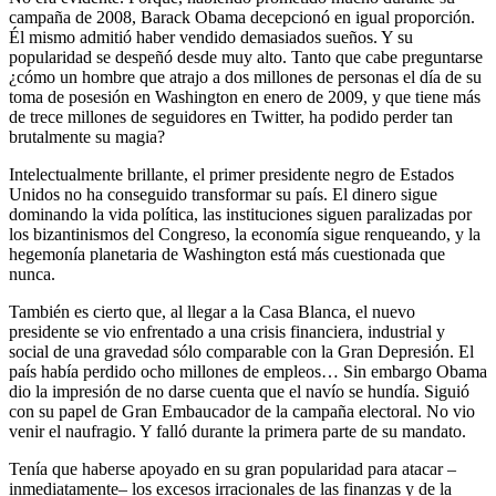
campaña de 2008, Barack Obama decepcionó en igual proporción.
Él mismo admitió haber vendido demasiados ­sueños. Y su
popularidad se despeñó ­desde muy alto. Tanto que cabe preguntarse
¿cómo un hombre que atrajo a dos millones de personas el día de su
toma de posesión en Washington en enero de 2009, y que tiene más
de trece millones de seguidores en Twitter, ha podido perder tan
brutalmente su magia?
Intelectualmente brillante, el primer presidente negro de Estados
Unidos no ha conseguido transformar su país. El dinero sigue
dominando la vida política, las instituciones siguen paralizadas por
los bizantinismos del Congreso, la economía sigue renqueando, y la
hegemonía planetaria de Washington está más cuestionada que
nunca.
También es cierto que, al llegar a la Casa Blanca, el nuevo
presidente se vio enfrentado a una crisis financiera, industrial y
social de una gravedad ­sólo comparable con la Gran Depresión. El
país había perdido ocho millones de empleos… Sin embargo Obama
dio la impresión de no darse cuenta que el navío se hundía. Siguió
con su ­papel de Gran Embaucador de la campaña electoral. No vio
venir el naufragio. Y falló durante la primera parte de su mandato.
Tenía que haberse apoyado en su gran popularidad para atacar –
inmediatamente– los excesos irracionales de las finanzas y de la