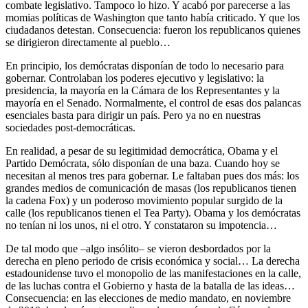
combate legislativo. Tampoco lo hizo. Y acabó por parecerse a las
momias políticas de Washington que tanto había criticado. Y que los
ciudadanos detestan. Consecuencia: fueron los republicanos quienes
se dirigieron directamente al pueblo…
En principio, los demócratas disponían de todo lo necesario para
gobernar. Controlaban los poderes ejecutivo y legislativo: la
presidencia, la mayoría en la Cámara de los Representantes y la
mayoría en el Senado. Normalmente, el control de esas dos palancas
esenciales basta para dirigir un país. Pero ya no en nuestras
sociedades post-democráticas.
En realidad, a pesar de su legitimidad democrática, Obama y el
Partido Demócrata, sólo disponían de una baza. Cuando hoy se
necesitan al menos tres para gobernar. Le faltaban pues dos más: los
grandes medios de comunicación de masas (los republicanos tienen
la cadena Fox) y un poderoso movimiento popular surgido de la
calle (los republicanos tienen el Tea Party). Obama y los demócratas
no tenían ni los unos, ni el otro. Y constataron su impotencia…
De tal modo que –algo insólito– se vieron desbordados por la
derecha en pleno periodo de crisis económica y social… La derecha
estadounidense tuvo el monopolio de las manifestaciones en la calle,
de las luchas contra el Gobierno y hasta de la batalla de las ideas…
Consecuencia: en las elecciones de medio mandato, en noviembre