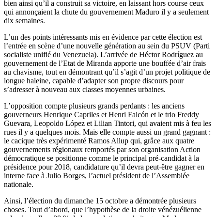
bien ainsi qu’il a construit sa victoire, en laissant hors course ceux
qui annonçaient la chute du gouvernement Maduro il y a seulement
dix semaines.
L’un des points intéressants mis en évidence par cette élection est
l’entrée en scène d’une nouvelle génération au sein du PSUV (Parti
socialiste unifié du Venezuela). L’arrivée de Héctor Rodríguez au
gouvernement de l’Etat de Miranda apporte une bouffée d’air frais
au chavisme, tout en démontrant qu’il s’agit d’un projet politique de
longue haleine, capable d’adapter son propre discours pour
s’adresser à nouveau aux classes moyennes urbaines.
L’opposition compte plusieurs grands perdants : les anciens
gouverneurs Henrique Capriles et Henri Falcón et le trio Freddy
Guevara, Leopoldo López et Lilian Tintori, qui avaient mis à feu les
rues il y a quelques mois. Mais elle compte aussi un grand gagnant :
le cacique très expérimenté Ramos Allup qui, grâce aux quatre
gouvernements régionaux remportés par son organisation Action
démocratique se positionne comme le principal pré-candidat à la
présidence pour 2018, candidature qu’il devra peut-être gagner en
interne face à Julio Borges, l’actuel président de l’Assemblée
nationale.
Ainsi, l’élection du dimanche 15 octobre a démontrée plusieurs
choses. Tout d’abord, que l’hypothèse de la droite vénézuélienne