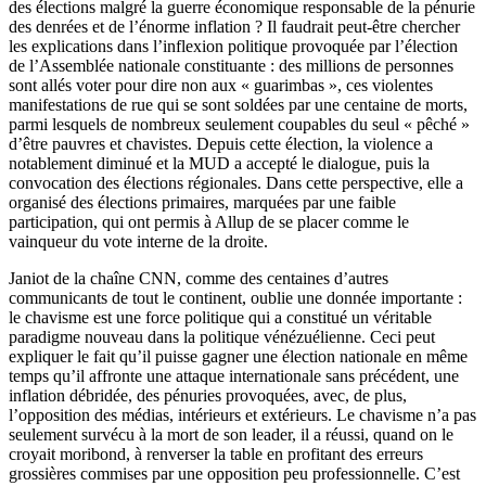
des élections malgré la guerre économique responsable de la pénurie
des denrées et de l’énorme inflation ? Il faudrait peut-être chercher
les explications dans l’inflexion politique provoquée par l’élection
de l’Assemblée nationale constituante : des millions de personnes
sont allés voter pour dire non aux « guarimbas », ces violentes
manifestations de rue qui se sont soldées par une centaine de morts,
parmi lesquels de nombreux seulement coupables du seul « pêché »
d’être pauvres et chavistes. Depuis cette élection, la violence a
notablement diminué et la MUD a accepté le dialogue, puis la
convocation des élections régionales. Dans cette perspective, elle a
organisé des élections primaires, marquées par une faible
participation, qui ont permis à Allup de se placer comme le
vainqueur du vote interne de la droite.
Janiot de la chaîne CNN, comme des centaines d’autres
communicants de tout le continent, oublie une donnée importante :
le chavisme est une force politique qui a constitué un véritable
paradigme nouveau dans la politique vénézuélienne. Ceci peut
expliquer le fait qu’il puisse gagner une élection nationale en même
temps qu’il affronte une attaque internationale sans précédent, une
inflation débridée, des pénuries provoquées, avec, de plus,
l’opposition des médias, intérieurs et extérieurs. Le chavisme n’a pas
seulement survécu à la mort de son leader, il a réussi, quand on le
croyait moribond, à renverser la table en profitant des erreurs
grossières commises par une opposition peu professionnelle. C’est