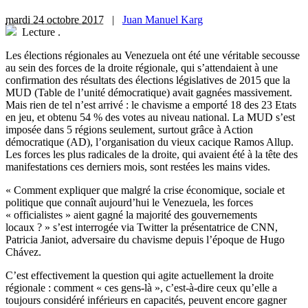
mardi 24 octobre 2017
|
Juan Manuel Karg
Lecture
.
L
es élections régionales au Venezuela ont été une véritable secousse
au sein des forces de la droite régionale, qui s’attendaient à une
confirmation des résultats des élections législatives de 2015 que la
MUD (Table de l’unité démocratique) avait gagnées massivement.
Mais rien de tel n’est arrivé : le chavisme a emporté 18 des 23 Etats
en jeu, et obtenu 54 % des votes au niveau national. La MUD s’est
imposée dans 5 régions seulement, surtout grâce à Action
démocratique (AD), l’organisation du vieux cacique Ramos Allup.
Les forces les plus radicales de la droite, qui avaient été à la tête des
manifestations ces derniers mois, sont restées les mains vides.
« Comment expliquer que malgré la crise économique, sociale et
politique que connaît aujourd’hui le Venezuela, les forces
« officialistes » aient gagné la majorité des gouvernements
locaux ? » s’est interrogée via Twitter la présentatrice de CNN,
Patricia Janiot, adversaire du chavisme depuis l’époque de Hugo
Chávez.
C’est effectivement la question qui agite actuellement la droite
régionale : comment « ces gens-là », c’est-à-dire ceux qu’elle a
toujours considéré inférieurs en capacités, peuvent encore gagner