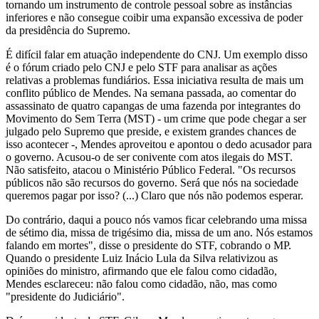
tornando um instrumento de controle pessoal sobre as instâncias
inferiores e não consegue coibir uma expansão excessiva de poder
da presidência do Supremo.
É difícil falar em atuação independente do CNJ. Um exemplo disso
é o fórum criado pelo CNJ e pelo STF para analisar as ações
relativas a problemas fundiários. Essa iniciativa resulta de mais um
conflito público de Mendes. Na semana passada, ao comentar do
assassinato de quatro capangas de uma fazenda por integrantes do
Movimento do Sem Terra (MST) - um crime que pode chegar a ser
julgado pelo Supremo que preside, e existem grandes chances de
isso acontecer -, Mendes aproveitou e apontou o dedo acusador para
o governo. Acusou-o de ser conivente com atos ilegais do MST.
Não satisfeito, atacou o Ministério Público Federal. "Os recursos
públicos não são recursos do governo. Será que nós na sociedade
queremos pagar por isso? (...) Claro que nós não podemos esperar.
Do contrário, daqui a pouco nós vamos ficar celebrando uma missa
de sétimo dia, missa de trigésimo dia, missa de um ano. Nós estamos
falando em mortes", disse o presidente do STF, cobrando o MP.
Quando o presidente Luiz Inácio Lula da Silva relativizou as
opiniões do ministro, afirmando que ele falou como cidadão,
Mendes esclareceu: não falou como cidadão, não, mas como
"presidente do Judiciário".