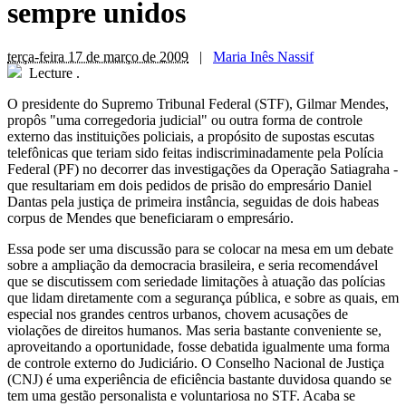
sempre unidos
terça-feira 17 de março de 2009
|
Maria Inês Nassif
Lecture
.
O presidente do Supremo Tribunal Federal (STF), Gilmar Mendes,
propôs "uma corregedoria judicial" ou outra forma de controle
externo das instituições policiais, a propósito de supostas escutas
telefônicas que teriam sido feitas indiscriminadamente pela Polícia
Federal (PF) no decorrer das investigações da Operação Satiagraha -
que resultariam em dois pedidos de prisão do empresário Daniel
Dantas pela justiça de primeira instância, seguidas de dois habeas
corpus de Mendes que beneficiaram o empresário.
Essa pode ser uma discussão para se colocar na mesa em um debate
sobre a ampliação da democracia brasileira, e seria recomendável
que se discutissem com seriedade limitações à atuação das polícias
que lidam diretamente com a segurança pública, e sobre as quais, em
especial nos grandes centros urbanos, chovem acusações de
violações de direitos humanos. Mas seria bastante conveniente se,
aproveitando a oportunidade, fosse debatida igualmente uma forma
de controle externo do Judiciário. O Conselho Nacional de Justiça
(CNJ) é uma experiência de eficiência bastante duvidosa quando se
tem uma gestão personalista e voluntariosa no STF. Acaba se