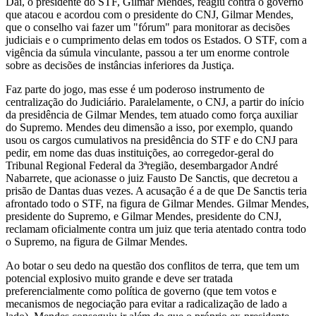
Daí, o presidente do STF, Gilmar Mendes, reagiu contra o governo
que atacou e acordou com o presidente do CNJ, Gilmar Mendes,
que o conselho vai fazer um "fórum" para monitorar as decisões
judiciais e o cumprimento delas em todos os Estados. O STF, com a
vigência da súmula vinculante, passou a ter um enorme controle
sobre as decisões de instâncias inferiores da Justiça.
Faz parte do jogo, mas esse é um poderoso instrumento de
centralização do Judiciário. Paralelamente, o CNJ, a partir do início
da presidência de Gilmar Mendes, tem atuado como força auxiliar
do Supremo. Mendes deu dimensão a isso, por exemplo, quando
usou os cargos cumulativos na presidência do STF e do CNJ para
pedir, em nome das duas instituições, ao corregedor-geral do
Tribunal Regional Federal da 3ªregião, desembargador André
Nabarrete, que acionasse o juiz Fausto De Sanctis, que decretou a
prisão de Dantas duas vezes. A acusação é a de que De Sanctis teria
afrontado todo o STF, na figura de Gilmar Mendes. Gilmar Mendes,
presidente do Supremo, e Gilmar Mendes, presidente do CNJ,
reclamam oficialmente contra um juiz que teria atentado contra todo
o Supremo, na figura de Gilmar Mendes.
Ao botar o seu dedo na questão dos conflitos de terra, que tem um
potencial explosivo muito grande e deve ser tratada
preferencialmente como política de governo (que tem votos e
mecanismos de negociação para evitar a radicalização de lado a