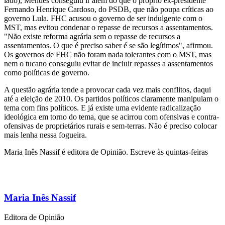
lado), Mendes conseguiu ir além do que o próprio ex-presidente
Fernando Henrique Cardoso, do PSDB, que não poupa críticas ao
governo Lula. FHC acusou o governo de ser indulgente com o
MST, mas evitou condenar o repasse de recursos a assentamentos.
"Não existe reforma agrária sem o repasse de recursos a
assentamentos. O que é preciso saber é se são legítimos", afirmou.
Os governos de FHC não foram nada tolerantes com o MST, mas
nem o tucano conseguiu evitar de incluir repasses a assentamentos
como políticas de governo.
A questão agrária tende a provocar cada vez mais conflitos, daqui
até a eleição de 2010. Os partidos políticos claramente manipulam o
tema com fins políticos. E já existe uma evidente radicalização
ideológica em torno do tema, que se acirrou com ofensivas e contra-
ofensivas de proprietários rurais e sem-terras. Não é preciso colocar
mais lenha nessa fogueira.
Maria Inês Nassif é editora de Opinião. Escreve às quintas-feiras
Maria Inês Nassif
Editora de Opinião