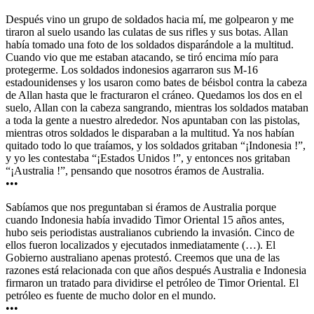
Después vino un grupo de soldados hacia mí, me golpearon y me
tiraron al suelo usando las culatas de sus rifles y sus botas. Allan
había tomado una foto de los soldados disparándole a la multitud.
Cuando vio que me estaban atacando, se tiró encima mío para
protegerme. Los soldados indonesios agarraron sus M-16
estadounidenses y los usaron como bates de béisbol contra la cabeza
de Allan hasta que le fracturaron el cráneo. Quedamos los dos en el
suelo, Allan con la cabeza sangrando, mientras los soldados mataban
a toda la gente a nuestro alrededor. Nos apuntaban con las pistolas,
mientras otros soldados le disparaban a la multitud. Ya nos habían
quitado todo lo que traíamos, y los soldados gritaban “¡Indonesia !”,
y yo les contestaba “¡Estados Unidos !”, y entonces nos gritaban
“¡Australia !”, pensando que nosotros éramos de Australia.
•••
Sabíamos que nos preguntaban si éramos de Australia porque
cuando Indonesia había invadido Timor Oriental 15 años antes,
hubo seis periodistas australianos cubriendo la invasión. Cinco de
ellos fueron localizados y ejecutados inmediatamente (…). El
Gobierno australiano apenas protestó. Creemos que una de las
razones está relacionada con que años después Australia e Indonesia
firmaron un tratado para dividirse el petróleo de Timor Oriental. El
petróleo es fuente de mucho dolor en el mundo.
•••