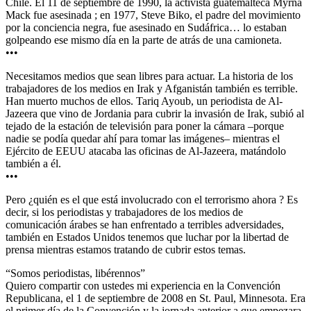
Chile. El 11 de septiembre de 1990, la activista guatemalteca Myrna
Mack fue asesinada ; en 1977, Steve Biko, el padre del movimiento
por la conciencia negra, fue asesinado en Sudáfrica… lo estaban
golpeando ese mismo día en la parte de atrás de una camioneta.
•••
Necesitamos medios que sean libres para actuar. La historia de los
trabajadores de los medios en Irak y Afganistán también es terrible.
Han muerto muchos de ellos. Tariq Ayoub, un periodista de Al-
Jazeera que vino de Jordania para cubrir la invasión de Irak, subió al
tejado de la estación de televisión para poner la cámara –porque
nadie se podía quedar ahí para tomar las imágenes– mientras el
Ejército de EEUU atacaba las oficinas de Al-Jazeera, matándolo
también a él.
•••
Pero ¿quién es el que está involucrado con el terrorismo ahora ? Es
decir, si los periodistas y trabajadores de los medios de
comunicación árabes se han enfrentado a terribles adversidades,
también en Estados Unidos tenemos que luchar por la libertad de
prensa mientras estamos tratando de cubrir estos temas.
“Somos periodistas, libérennos”
Quiero compartir con ustedes mi experiencia en la Convención
Republicana, el 1 de septiembre de 2008 en St. Paul, Minnesota. Era
el primer día de la Convención y la jornada anterior a que empezara