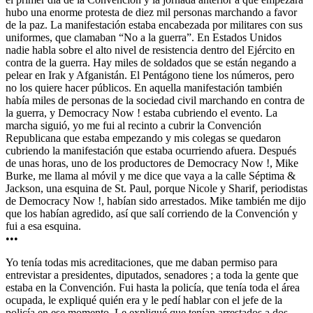
hubo una enorme protesta de diez mil personas marchando a favor
de la paz. La manifestación estaba encabezada por militares con sus
uniformes, que clamaban “No a la guerra”. En Estados Unidos
nadie habla sobre el alto nivel de resistencia dentro del Ejército en
contra de la guerra. Hay miles de soldados que se están negando a
pelear en Irak y Afganistán. El Pentágono tiene los números, pero
no los quiere hacer públicos. En aquella manifestación también
había miles de personas de la sociedad civil marchando en contra de
la guerra, y Democracy Now ! estaba cubriendo el evento. La
marcha siguió, yo me fui al recinto a cubrir la Convención
Republicana que estaba empezando y mis colegas se quedaron
cubriendo la manifestación que estaba ocurriendo afuera. Después
de unas horas, uno de los productores de Democracy Now !, Mike
Burke, me llama al móvil y me dice que vaya a la calle Séptima &
Jackson, una esquina de St. Paul, porque Nicole y Sharif, periodistas
de Democracy Now !, habían sido arrestados. Mike también me dijo
que los habían agredido, así que salí corriendo de la Convención y
fui a esa esquina.
•••
Yo tenía todas mis acreditaciones, que me daban permiso para
entrevistar a presidentes, diputados, senadores ; a toda la gente que
estaba en la Convención. Fui hasta la policía, que tenía toda el área
ocupada, le expliqué quién era y le pedí hablar con el jefe de la
policía en ese momento. Le expliqué que tenían arrestados a dos