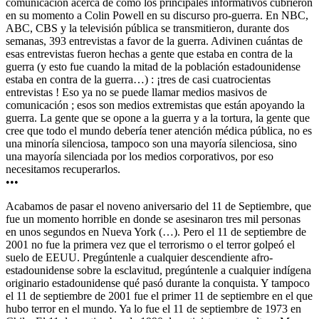
comunicación acerca de cómo los principales informativos cubrieron
en su momento a Colin Powell en su discurso pro-guerra. En NBC,
ABC, CBS y la televisión pública se transmitieron, durante dos
semanas, 393 entrevistas a favor de la guerra. Adivinen cuántas de
esas entrevistas fueron hechas a gente que estaba en contra de la
guerra (y esto fue cuando la mitad de la población estadounidense
estaba en contra de la guerra…) : ¡tres de casi cuatrocientas
entrevistas ! Eso ya no se puede llamar medios masivos de
comunicación ; esos son medios extremistas que están apoyando la
guerra. La gente que se opone a la guerra y a la tortura, la gente que
cree que todo el mundo debería tener atención médica pública, no es
una minoría silenciosa, tampoco son una mayoría silenciosa, sino
una mayoría silenciada por los medios corporativos, por eso
necesitamos recuperarlos.
•••
Acabamos de pasar el noveno aniversario del 11 de Septiembre, que
fue un momento horrible en donde se asesinaron tres mil personas
en unos segundos en Nueva York (…). Pero el 11 de septiembre de
2001 no fue la primera vez que el terrorismo o el terror golpeó el
suelo de EEUU. Pregúntenle a cualquier descendiente afro-
estadounidense sobre la esclavitud, pregúntenle a cualquier indígena
originario estadounidense qué pasó durante la conquista. Y tampoco
el 11 de septiembre de 2001 fue el primer 11 de septiembre en el que
hubo terror en el mundo. Ya lo fue el 11 de septiembre de 1973 en