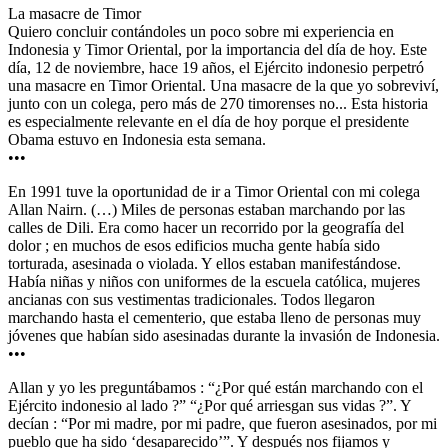
La masacre de Timor
Quiero concluir contándoles un poco sobre mi experiencia en
Indonesia y Timor Oriental, por la importancia del día de hoy. Este
día, 12 de noviembre, hace 19 años, el Ejército indonesio perpetró
una masacre en Timor Oriental. Una masacre de la que yo sobreviví,
junto con un colega, pero más de 270 timorenses no... Esta historia
es especialmente relevante en el día de hoy porque el presidente
Obama estuvo en Indonesia esta semana.
•••
En 1991 tuve la oportunidad de ir a Timor Oriental con mi colega
Allan Nairn. (…) Miles de personas estaban marchando por las
calles de Dili. Era como hacer un recorrido por la geografía del
dolor ; en muchos de esos edificios mucha gente había sido
torturada, asesinada o violada. Y ellos estaban manifestándose.
Había niñas y niños con uniformes de la escuela católica, mujeres
ancianas con sus vestimentas tradicionales. Todos llegaron
marchando hasta el cementerio, que estaba lleno de personas muy
jóvenes que habían sido asesinadas durante la invasión de Indonesia.
•••
Allan y yo les preguntábamos : “¿Por qué están marchando con el
Ejército indonesio al lado ?” “¿Por qué arriesgan sus vidas ?”. Y
decían : “Por mi madre, por mi padre, que fueron asesinados, por mi
pueblo que ha sido ‘desaparecido’”. Y después nos fijamos y