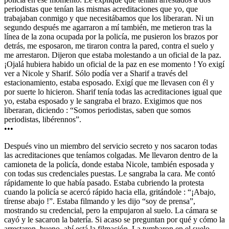
periodistas que tenían las mismas acreditaciones que yo, que
trabajaban conmigo y que necesitábamos que los liberaran. Ni un
segundo después me agarraron a mí también, me metieron tras la
línea de la zona ocupada por la policía, me pusieron los brazos por
detrás, me esposaron, me tiraron contra la pared, contra el suelo y
me arrestaron. Dijeron que estaba molestando a un oficial de la paz.
¡Ojalá hubiera habido un oficial de la paz en ese momento ! Yo exigí
ver a Nicole y Sharif. Sólo podía ver a Sharif a través del
estacionamiento, estaba esposado. Exigí que me llevasen con él y
por suerte lo hicieron. Sharif tenía todas las acreditaciones igual que
yo, estaba esposado y le sangraba el brazo. Exigimos que nos
liberaran, diciendo : “Somos periodistas, saben que somos
periodistas, libérennos”.
•••
Después vino un miembro del servicio secreto y nos sacaron todas
las acreditaciones que teníamos colgadas. Me llevaron dentro de la
camioneta de la policía, donde estaba Nicole, también esposada y
con todas sus credenciales puestas. Le sangraba la cara. Me contó
rápidamente lo que había pasado. Estaba cubriendo la protesta
cuando la policía se acercó rápido hacia ella, gritándole : “¡Abajo,
tírense abajo !”. Estaba filmando y les dijo “soy de prensa”,
mostrando su credencial, pero la empujaron al suelo. La cámara se
cayó y le sacaron la batería. Si acaso se preguntan por qué y cómo la
arrestaron, bueno, ahí está la filmación. La tumbaron en el suelo,