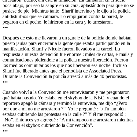
boca abajo, por eso la sangre en su cara, aplastándola para que no se
pusiese de pie. Mientras tanto, Sharif intervino y le dijo a la policía
antidisturbios que se calmara. Lo empujaron contra la pared, le
pegaron en el pecho, le hirieron en la cara y lo arrestaron.
•••
Después de esto me llevaron a un garaje de la policía donde habían
puesto jaulas para encerrar a la gente que estaba participando en la
manifestación. Sharif y Nicole fueron llevados a la cárcel. La
respuesta a nuestra detención fue enorme : miles de cartas, e-mails y
comunicaciones pidiéndole a la policía nuestra liberación. Fueron
los medios comunitarios los que nos liberaron esa noche. Incluso
Sharif fue liberado antes que el periodista de Associated Press.
Durante la Convención la policía arrestó a más de 40 periodistas.
•••
Cuando volví a la Convención me entrevistaron y me preguntaron
qué había pasado. Yo estaba en el skybox de la NBC, y cuando el
reportero apagó la cámara y terminó la entrevista, me dijo “¿Pero
por qué a mí no me arrestaron ?”. Yo le pregunté : “¿Tú también
estabas cubriendo las protestas en la calle ?” Y él me respondió :
“No”. Entonces yo agregué : “A mí tampoco me arrestaron mientras
estaba en el skybox cubriendo la Convención”.
•••