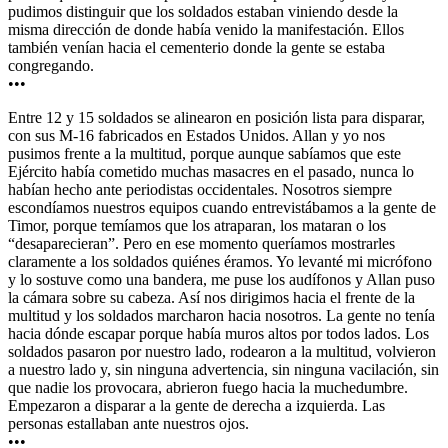
pudimos distinguir que los soldados estaban viniendo desde la
misma dirección de donde había venido la manifestación. Ellos
también venían hacia el cementerio donde la gente se estaba
congregando.
•••
Entre 12 y 15 soldados se alinearon en posición lista para disparar,
con sus M-16 fabricados en Estados Unidos. Allan y yo nos
pusimos frente a la multitud, porque aunque sabíamos que este
Ejército había cometido muchas masacres en el pasado, nunca lo
habían hecho ante periodistas occidentales. Nosotros siempre
escondíamos nuestros equipos cuando entrevistábamos a la gente de
Timor, porque temíamos que los atraparan, los mataran o los
“desaparecieran”. Pero en ese momento queríamos mostrarles
claramente a los soldados quiénes éramos. Yo levanté mi micrófono
y lo sostuve como una bandera, me puse los audífonos y Allan puso
la cámara sobre su cabeza. Así nos dirigimos hacia el frente de la
multitud y los soldados marcharon hacia nosotros. La gente no tenía
hacia dónde escapar porque había muros altos por todos lados. Los
soldados pasaron por nuestro lado, rodearon a la multitud, volvieron
a nuestro lado y, sin ninguna advertencia, sin ninguna vacilación, sin
que nadie los provocara, abrieron fuego hacia la muchedumbre.
Empezaron a disparar a la gente de derecha a izquierda. Las
personas estallaban ante nuestros ojos.
•••