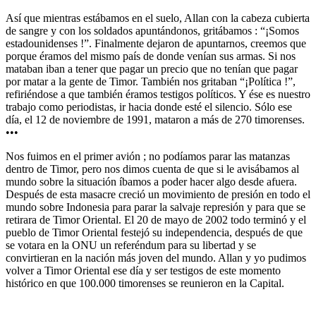
Así que mientras estábamos en el suelo, Allan con la cabeza cubierta
de sangre y con los soldados apuntándonos, gritábamos : “¡Somos
estadounidenses !”. Finalmente dejaron de apuntarnos, creemos que
porque éramos del mismo país de donde venían sus armas. Si nos
mataban iban a tener que pagar un precio que no tenían que pagar
por matar a la gente de Timor. También nos gritaban “¡Política !”,
refiriéndose a que también éramos testigos políticos. Y ése es nuestro
trabajo como periodistas, ir hacia donde esté el silencio. Sólo ese
día, el 12 de noviembre de 1991, mataron a más de 270 timorenses.
•••
Nos fuimos en el primer avión ; no podíamos parar las matanzas
dentro de Timor, pero nos dimos cuenta de que si le avisábamos al
mundo sobre la situación íbamos a poder hacer algo desde afuera.
Después de esta masacre creció un movimiento de presión en todo el
mundo sobre Indonesia para parar la salvaje represión y para que se
retirara de Timor Oriental. El 20 de mayo de 2002 todo terminó y el
pueblo de Timor Oriental festejó su independencia, después de que
se votara en la ONU un referéndum para su libertad y se
convirtieran en la nación más joven del mundo. Allan y yo pudimos
volver a Timor Oriental ese día y ser testigos de este momento
histórico en que 100.000 timorenses se reunieron en la Capital.