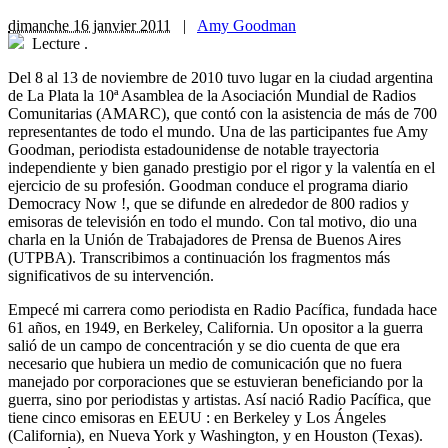
dimanche 16 janvier 2011
|
Amy Goodman
Lecture
.
Del 8 al 13 de noviembre de 2010 tuvo lugar en la ciudad argentina
de La Plata la 10ª Asamblea de la Asociación Mundial de Radios
Comunitarias (AMARC), que contó con la asistencia de más de 700
representantes de todo el mundo. Una de las participantes fue Amy
Goodman, periodista estadounidense de notable trayectoria
independiente y bien ganado prestigio por el rigor y la valentía en el
ejercicio de su profesión. Goodman conduce el programa diario
Democracy Now !, que se difunde en alrededor de 800 radios y
emisoras de televisión en todo el mundo. Con tal motivo, dio una
charla en la Unión de Trabajadores de Prensa de Buenos Aires
(UTPBA). Transcribimos a continuación los fragmentos más
significativos de su intervención.
Empecé mi carrera como periodista en Radio Pacífica, fundada hace
61 años, en 1949, en Berkeley, California. Un opositor a la guerra
salió de un campo de concentración y se dio cuenta de que era
necesario que hubiera un medio de comunicación que no fuera
manejado por corporaciones que se estuvieran beneficiando por la
guerra, sino por periodistas y artistas. Así nació Radio Pacífica, que
tiene cinco emisoras en EEUU : en Berkeley y Los Ángeles
(California), en Nueva York y Washington, y en Houston (Texas).