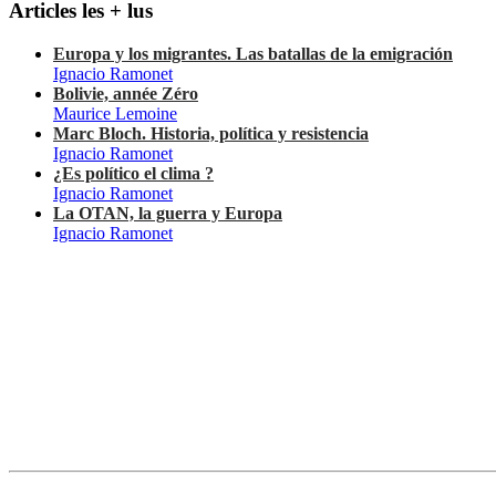
Articles les + lus
Europa y los migrantes. Las batallas de la emigración
Ignacio Ramonet
Bolivie, année Zéro
Maurice Lemoine
Marc Bloch. Historia, política y resistencia
Ignacio Ramonet
¿Es político el clima ?
Ignacio Ramonet
La OTAN, la guerra y Europa
Ignacio Ramonet