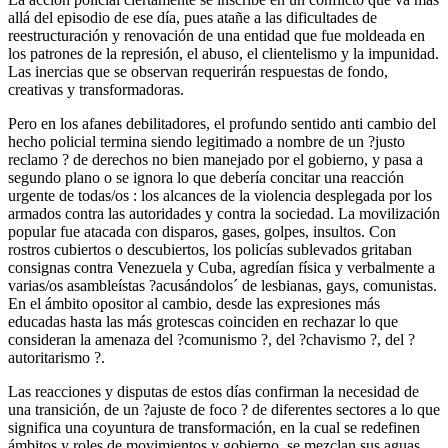
allá del episodio de ese día, pues atañe a las dificultades de
reestructuración y renovación de una entidad que fue moldeada en
los patrones de la represión, el abuso, el clientelismo y la impunidad.
Las inercias que se observan requerirán respuestas de fondo,
creativas y transformadoras.
Pero en los afanes debilitadores, el profundo sentido anti cambio del
hecho policial termina siendo legitimado a nombre de un ?justo
reclamo ? de derechos no bien manejado por el gobierno, y pasa a
segundo plano o se ignora lo que debería concitar una reacción
urgente de todas/os : los alcances de la violencia desplegada por los
armados contra las autoridades y contra la sociedad. La movilización
popular fue atacada con disparos, gases, golpes, insultos. Con
rostros cubiertos o descubiertos, los policías sublevados gritaban
consignas contra Venezuela y Cuba, agredían física y verbalmente a
varias/os asambleístas ?acusándolos´ de lesbianas, gays, comunistas.
En el ámbito opositor al cambio, desde las expresiones más
educadas hasta las más grotescas coinciden en rechazar lo que
consideran la amenaza del ?comunismo ?, del ?chavismo ?, del ?
autoritarismo ?.
Las reacciones y disputas de estos días confirman la necesidad de
una transición, de un ?ajuste de foco ? de diferentes sectores a lo que
significa una coyuntura de transformación, en la cual se redefinen
ámbitos y roles de movimientos y gobierno, se mezclan sus aguas.