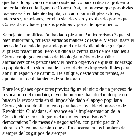
que ha sido aplicado de modo sistemático para criticar al gobierno :
poner la mira en la figura de Correa. Así, un proceso que por obvias
razones está en latente disputa, cruzado por múltiples actores,
intereses y relaciones, termina siendo visto y explicado por lo que
Correa dice y hace, por sus posturas y por su temperamento.
Semejante simplificación ha dado pie a un ?anticorreismo ? que, si
bien minoritario, muestra variados matices : desde el visceral hasta el
pensado / calculado, pasando por el de la rivalidad de egos ?por
supuesto masculinos- Pero sin duda la centralidad de los ataques a
Correa conjuga elementos de ideología, método de análisis,
animadversiones personales y el hecho objetivo de que su liderazgo
o popularidad ha sido una de las condiciones imprescindibles para
abrir un espacio de cambio. De ahí que, desde varios frentes, se
apunta a un debilitamiento de su imagen.
Entre los planes opositores previos figura el inicio de un proceso de
revocatoria del mandato, cuyos impulsores han declarado que no
buscan la revocatoria en sí, imposible dado el apoyo popular a
Correa, sino su debilitamiento para hacer inviable el proyecto de
Revolución Ciudadana, el avance en la implementación de la
Constitución ; en su lugar, reclaman los mecanismos ?
democráticos ? de mesas de negociación, con participación ?
pluralista ?, en una versión que al fin encarna en los hombres de
siempre de los grupos de siempre.