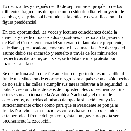
Es decir, antes y después del 30 de septiembre el propósito de los
diferentes fragmentos de oposición ha sido debilitar el proyecto de
cambio, y su principal herramienta la crítica y descalificación a la
figura presidencial.
En esta oportunidad, las voces y lecturas coincidentes desde la
derecha y desde otros costados opositores, cuestionan la presencia
de Rafael Correa en el cuartel sublevado tildándola de prepotente,
autoritaria, provocadora, temeraria y hasta machista. Se dice que el
asunto debió ser encarado y resuelto a través de los ministerios
respectivos dado que, se insiste, se trataba de una protesta por
razones salariales.
Se distorsiona así lo que fue ante todo un gesto de responsabilidad
frente una situación de enorme riesgo para el país : con el sólo hecho
de no salir a las calles a cumplir sus tareas relativas a la seguridad, la
policía creó un clima de caos de impredecibles consecuencias. Si a
esto se suma la toma de la Asamblea Nacional y el cierre de
aeropuertos, ocurridas al mismo tiempo, la situación era ya lo
suficientemente crítica como para que el Presidente se ponga al
frente. No rehuir las situaciones críticas ha sido una constante en
este período al frente del gobierno, ésta, tan grave, no podía ser
precisamente la excepción.
La acción policial ciertamente se inscribe en un conflicto que va más