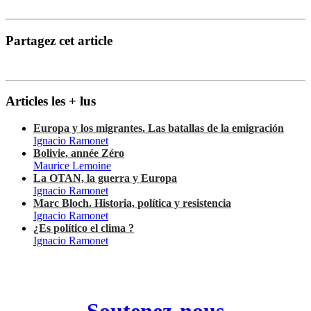
Partagez cet article
Articles les + lus
Europa y los migrantes. Las batallas de la emigración
Ignacio Ramonet
Bolivie, année Zéro
Maurice Lemoine
La OTAN, la guerra y Europa
Ignacio Ramonet
Marc Bloch. Historia, política y resistencia
Ignacio Ramonet
¿Es político el clima ?
Ignacio Ramonet
Soutenez-nous