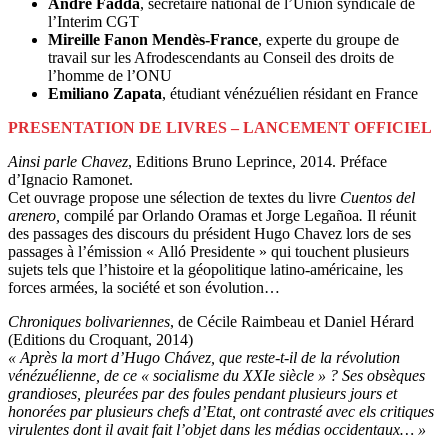
André Fadda
, secrétaire national de l’Union syndicale de
l’Interim CGT
Mireille Fanon Mendès-France
, experte du groupe de
travail sur les Afrodescendants au Conseil des droits de
l’homme de l’ONU
Emiliano Zapata
, étudiant vénézuélien résidant en France
PRESENTATION DE LIVRES – LANCEMENT OFFICIEL
Ainsi parle Chavez
, Editions Bruno Leprince, 2014. Préface
d’Ignacio Ramonet.
Cet ouvrage propose une sélection de textes du livre
Cuentos del
arenero,
compilé par Orlando Oramas et Jorge Legañoa
.
Il réunit
des passages des discours du président Hugo Chavez lors de ses
passages à l’émission « Alló Presidente » qui touchent plusieurs
sujets tels que l’histoire et la géopolitique latino-américaine, les
forces armées, la société et son évolution…
Chroniques bolivariennes
, de Cécile Raimbeau et Daniel Hérard
(Editions du Croquant, 2014)
« Après la mort d’Hugo Chávez, que reste-t-il de la révolution
vénézuélienne, de ce « socialisme du XXIe siècle » ? Ses obsèques
grandioses, pleurées par des foules pendant plusieurs jours et
honorées par plusieurs chefs d’Etat, ont contrasté avec els critiques
virulentes dont il avait fait l’objet dans les médias occidentaux… »