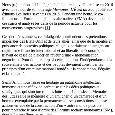
Nous (re)publions ici l’intégralité de l’entretien vidéo réalisé en 2016
avec lui autour de son ouvrage
Mémoires. L’Éveil du Su
d publié aux
éditions Les Indes savantes en 2015. Pendant une heure, le co-
fondateur du Forum mondial des alternatives (FMA) développe tous
ces sujets et analyse les défis de la période actuelle pour les
mouvements progressistes
[
1
]
.
Ces dernières années, cet infatigable pourfendeur des prétentions
impériales des États-Unis et de leurs alliés, ainsi que de la montée en
puissance de pouvoirs politiques religieux parfaitement intégrés au
capitalisme financier international et au libéralisme économique
n’avait de cesse de plaider en faveur d’une « mondialisation
négociée ». Pour donner corps à cette ambition, l’indépendance et la
souveraineté des nations et des peuples devraient constituer les
principes d’un ordre international fondé sur la coopération, l’égalité
et la solidarité.
Samir Amin nous laisse en héritage un patrimoine intellectuel
immense et une réflexion précieuse sur les défis politiques et
stratégiques qui structureront les luttes du 21ème siècle. Mémoire
des luttes salue la mémoire d’un ami cher, d’un camarade et d’un
homme exemplaire par la permanence de ses convictions et de ses
actions en vue de la construction d’un « autre monde possible »,
pour reprendre le mot d’ordre des Forums sociaux mondiaux (FSM),
dont il fut une figure marquante.