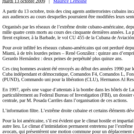
mardi 13 octobre 2009
|
Maurice Lemoine
A partir du 13 octobre, trois des cinq agents antiterroristes cubains 
aux audiences au cours desquelles pourraient être modifiées leurs sent
Organisés par les réseaux de l’extrême droite cubano-américaine, depui
mille quatre cents morts au cours des cinquante dernières années. La 
firent exploser, à la Barbade, le vol CU 455 de la Cubana de Aviación
Pour avoir infiltré les réseaux cubano-américains qui ont perduré dep
Miami, à de très lourdes peines – René González : quinze ans d’empri
Gerardo Hernández : deux peines de perpétuité plus quinze ans.
Ces cinq hommes avaient été envoyés au début des années 1990 par le 
Cuba indépendant et démocratique, Comandos F4, Comandos L, Fondat
(PUND), Commando uni pour la libération (CLU), Hermanos Al Resc
En 1997, après une vague d’attentats à la bombe dans les hôtels de L
particulièrement au Federal Bureau of Investigation (FBI), un dossier 
centrale, par M. Posada Carriles dans l’organisation de ces actions.
L’information filtre. L’extrême droite cubaine et certains éléments 
Pour la loi américaine, s’il est évident que le climat hostile et impart
autre lieu. Le climat d’intimidation permanent entretenu par l’extrême
avocats, qui présentèrent une motion commune pour un déplacement du