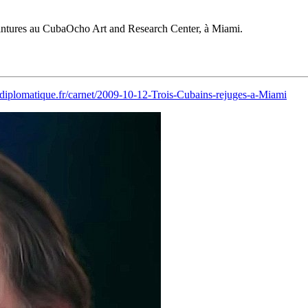
peintures au CubaOcho Art and Research Center, à Miami.
iplomatique.fr/carnet/2009-10-12-Trois-Cubains-rejuges-a-Miami