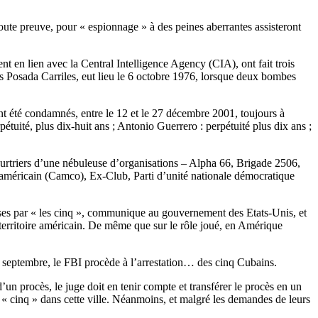
toute preuve, pour « espionnage » à des peines aberrantes assisteront
t en lien avec la Central Intelligence Agency (CIA), ont fait trois
s Posada Carriles, eut lieu le 6 octobre 1976, lorsque deux bombes
nt été condamnés, entre le 12 et le 27 décembre 2001, toujours à
ité, plus dix-huit ans ; Antonio Guerrero : perpétuité plus dix ans ;
urtriers d’une nébuleuse d’organisations – Alpha 66, Brigade 2506,
éricain (Camco), Ex-Club, Parti d’unité nationale démocratique
ises par « les cinq », communique au gouvernement des Etats-Unis, et
 territoire américain. De même que sur le rôle joué, en Amérique
2 septembre, le FBI procède à l’arrestation… des cinq Cubains.
’un procès, le juge doit en tenir compte et transférer le procès en un
 « cinq » dans cette ville. Néanmoins, et malgré les demandes de leurs