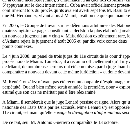
S’appuyant sur le droit international, Cuba avait officiellement prote
confirmeront lors du procès qu’ils avaient averti sept fois M. Basulto 
que M. Hernández, vivant alors à Miami, avait pu de quelque manière qu
En 2005, le Groupe de travail sur les détentions arbitraires des Nations
quatre-vingt-treize pages constituant la décision la plus élaborée jama
un nouveau jugement au « cinq ». Mais, décision extrêmement rare, le p
d’Atlanta rejeta le jugement d’août 2005 et, par dix voix contre deux
points connexes.
Le 4 juin 2008, un panel de trois juges du 11e circuit de la cour d’app
procès hors de Miami. Toutefois, il a reconnu officiellement qu’il n’y
de Miami, de nombreuses erreurs ont été commises par la juge Joan L
comparaître à nouveau devant cette même juridiction – et donc devant
M. René González n’ayant pas été reconnu coupable d’espionnage, mais
perpétuité. Quand bien même serait annulée la première, pour « espion
estimé que son cas ne méritait pas d’être réexaminé.
A Miami, il semblerait que la juge Lenard persiste et signe. Alors qu’
nationale des Etats-Unis par les accusés, Mme Lenard s’y est opposée. 
11e circuit, estimant qu’elle
« exige la divulgation d’informations sec
De ce fait, seul M. Antonio Guerrero comparaîtra le 13 octobre.