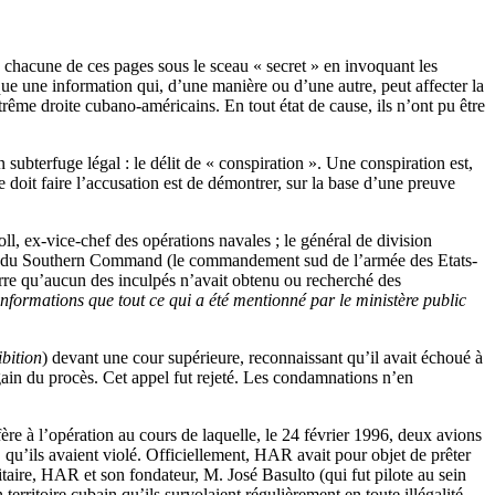
 chacune de ces pages sous le sceau « secret » en invoquant les
ue une information qui, d’une manière ou d’une autre, peut affecter la
trême droite cubano-américains. En tout état de cause, ils n’ont pu être
subterfuge légal : le délit de « conspiration ». Une conspiration est,
e doit faire l’accusation est de démontrer, sur la base d’une preuve
ll, ex-vice-chef des opérations navales ; le général de division
chef du Southern Command (le commandement sud de l’armée des Etats-
arre qu’aucun des inculpés n’avait obtenu ou recherché des
nformations que tout ce qui a été mentionné par le ministère public
ibition
) devant une cour supérieure, reconnaissant qu’il avait échoué à
gain du procès. Cet appel fut rejeté. Les condamnations n’en
re à l’opération au cours de laquelle, le 24 février 1996, deux avions
 qu’ils avaient violé. Officiellement, HAR avait pour objet de prêter
aire, HAR et son fondateur, M. José Basulto (qui fut pilote au sein
territoire cubain qu’ils survolaient régulièrement en toute illégalité.