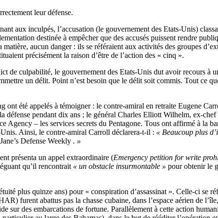
rrectement leur défense.
ant aux inculpés, l’accusation (le gouvernement des Etats-Unis) classa
lementation destinée à empêcher que des accusés puissent rendre publiq
 matière, aucun danger : ils se référaient aux activités des groupes d’ex
tituaient précisément la raison d’être de l’action des « cinq ».
ict de culpabilité, le gouvernement des Etats-Unis dut avoir recours à un 
mmettre un délit. Point n’est besoin que le délit soit commis. Tout ce qu
g ont été appelés à témoigner : le contre-amiral en retraite Eugene Carro
la défense pendant dix ans ; le général Charles Elliott Wilhelm, ex-
ence Agency – les services secrets du Pentagone. Tous ont affirmé à la b
Unis. Ainsi, le contre-amiral Carroll déclarera-t-il :
« Beaucoup plus d’i
Jane’s Defense Weekly
. »
ent présenta un appel extraordinaire (
Emergency petition for write proh
léguant qu’il rencontrait
« un obstacle insurmontable »
pour obtenir le 
é plus quinze ans) pour « conspiration d’assassinat ». Celle-ci se réfè
R) furent abattus pas la chasse cubaine, dans l’espace aérien de l’île,
e sur des embarcations de fortune. Parallèlement à cette action humanit
particulier au large des Bahamas), dans le but de rééditer l’opération en 