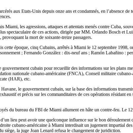
incarcérés aux Etats-Unis depuis onze ans et condamnés, en l’absence de 
ences.
s Miami, les agressions, attaques et attentats menés contre Cuba, souven
plus spectaculaire de ces actions, dirigée par MM. Orlando Bosch et Lui
, provoquant la mort de soixante-treize passagers.
uis cette époque, cinq Cubains, arrêtés à Miami le 12 septembre 1998, o
sonnement ; Fernando González : dix-neuf ans ; Ramón Labañino : perpétu
gouvernement cubain pour recueillir des informations sur les plans me
ion nationale cubano-américaine (FNCA), Conseil militaire cubano-am
ate (HAR), etc.
a Havane, le gouvernement cubain, sur la base des informations transm
exhaustif et précis sur les commanditaires de ces opérations résidant en
dévoyés du bureau du FBI de Miami allument en hâte un contre-feu. Le 1
ial d’un lieu peut avoir une quelconque influence sur le bon déroulement d
 droite cubano-américaine à Miami interdisait un jugement impartial des
 siège, la juge Joan Lenard refusa le changement de juridiction.