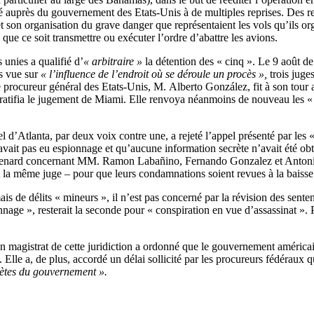
sté auprès du gouvernement des Etats-Unis à de multiples reprises. Des 
et son organisation du grave danger que représentaient les vols qu’ils o
e ce soit transmettre ou exécuter l’ordre d’abattre les avions.
 unies a qualifié d’
« arbitraire »
la détention des « cinq ». Le 9 août d
is vue sur
« l’influence de l’endroit où se déroule un procès »,
trois juges
rocureur général des Etats-Unis, M. Alberto González, fit à son tour app
, ratifia le jugement de Miami. Elle renvoya néanmoins de nouveau les «
el d’Atlanta, par deux voix contre une, a rejeté l’appel présenté par les
 avait pas eu espionnage et qu’aucune information secrète n’avait été ob
enard concernant MM. Ramon Labañino, Fernando Gonzalez et Antonio Gu
 la même juge – pour que leurs condamnations soient revues à la baisse
 de délits « mineurs », il n’est pas concerné par la révision des sent
nage », resterait la seconde pour « conspiration en vue d’assassinat ».
un magistrat de cette juridiction a ordonné que le gouvernement américai
Elle a, de plus, accordé un délai sollicité par les procureurs fédéraux 
rètes du gouvernement ».