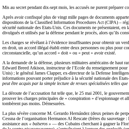
Mis au secret pendant dix-sept mois, les accusés ne purent préparer co
Après avoir confisqué plus de vingt mille pages de documents apparten
dispositions de la Classified Information Procedures Act (CIPA) – rég
sécurité nationale des Etats-Unis. Ces documents ne présentaient, en la
divulgués et utilisés par la défense pendant le procès, alors qu’ils cons
Les charges se révélant à l’évidence insuffisantes pour obtenir un verd
en droit, un accord illégal établi entre deux personnes ou plus pour co
circonstancielle, qu’un accord « doit » ou « peut » avoir existé.
A la demande de la défense, plusieurs militaires américains de haut ran
Edward Breed Atkison, instructeur de l’Ecole du renseignement pour 
Unis) ; le général James Clapper, ex-directeur de la Defense Intellig
informations pouvant porter préjudice à la sécurité nationale des Etats-
peut être acquis par la simple lecture de revues spécialisées telles que
La déroute de l’accusation fut telle que, le 25 mai 2001, le gouvernem
prouver les charges principales de « conspiration » d’espionnage et al
tombèrent pas moins. Démesurées.
La plus sévère concerne M. Gerardo Hernández (deux peines de perpétuit
Cessna de l’organisation Hermanos Al Rescate (frères du sauvetage : HA
assistance aux
« balseros »
— des Cubains cherchant à gagner la Florid
de la contra nicaraguayenne), s’entraînaient à larguer des explosifs (en 