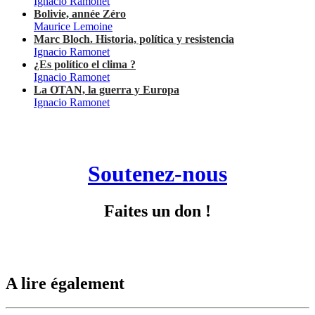
Ignacio Ramonet
Bolivie, année Zéro
Maurice Lemoine
Marc Bloch. Historia, política y resistencia
Ignacio Ramonet
¿Es político el clima ?
Ignacio Ramonet
La OTAN, la guerra y Europa
Ignacio Ramonet
Soutenez-nous
Faites un don !
A lire également