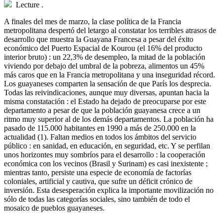
Lecture
.
A
finales del mes de marzo, la clase política de la Francia
metropolitana despertó del letargo al constatar los terribles atrasos de
desarrollo que muestra la Guayana Francesa a pesar del éxito
económico del Puerto Espacial de Kourou (el 16% del producto
interior bruto) : un 22,3% de desempleo, la mitad de la población
viviendo por debajo del umbral de la pobreza, alimentos un 45%
más caros que en la Francia metropolitana y una inseguridad récord.
Los guayaneses comparten la sensación de que París los desprecia.
Todas las reivindicaciones, aunque muy diversas, apuntan hacia la
misma constatación : el Estado ha dejado de preocuparse por este
departamento a pesar de que la población guayanesa crece a un
ritmo muy superior al de los demás departamentos. La población ha
pasado de 115.000 habitantes en 1990 a más de 250.000 en la
actualidad (1). Faltan medios en todos los ámbitos del servicio
público : en sanidad, en educación, en seguridad, etc. Y se perfilan
unos horizontes muy sombríos para el desarrollo : la cooperación
económica con los vecinos (Brasil y Surinam) es casi inexistente ;
mientras tanto, persiste una especie de economía de factorías
coloniales, artificial y cautiva, que sufre un déficit crónico de
inversión. Esta desesperación explica la importante movilización no
sólo de todas las categorías sociales, sino también de todo el
mosaico de pueblos guayaneses.