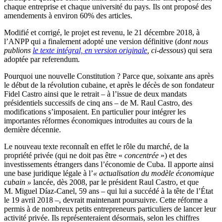
chaque entreprise et chaque université du pays. Ils ont proposé des
amendements à environ 60% des articles.
Modifié et corrigé, le projet est revenu, le 21 décembre 2018, à
l’ANPP qui a finalement adopté une version définitive (
dont nous
publions
le texte intégral, en version originale
, ci-dessous
) qui sera
adoptée par referendum.
Pourquoi une nouvelle Constitution ? Parce que, soixante ans après
le début de la révolution cubaine, et après le décès de son fondateur
Fidel Castro ainsi que le retrait – à l’issue de deux mandats
présidentiels successifs de cinq ans – de M. Raul Castro, des
modifications s’imposaient. En particulier pour intégrer les
importantes réformes économiques introduites au cours de la
dernière décennie.
Le nouveau texte reconnaît en effet le rôle du marché, de la
propriété privée (qui ne doit pas être «
concentrée
») et des
investissements étrangers dans l’économie de Cuba. Il apporte ainsi
une base juridique légale à l’
« actualisation du modèle économique
cubain »
lancée, dès 2008, par le président Raul Castro, et que
M. Miguel Díaz-Canel, 59 ans – qui lui a succédé à la tête de l’État
le 19 avril 2018 –, devrait maintenant poursuivre. Cette réforme a
permis à de nombreux petits entrepreneurs particuliers de lancer leur
activité privée. Ils représenteraient désormais, selon les chiffres