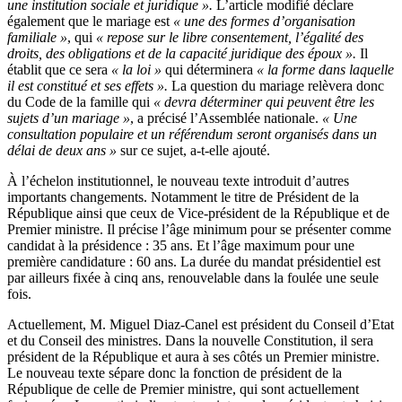
une institution sociale et juridique ».
L’article modifié déclare
également que le mariage est
« une des formes d’organisation
familiale »
, qui
« repose sur le libre consentement, l’égalité des
droits, des obligations et de la capacité juridique des époux ».
Il
établit que ce sera
« la loi »
qui déterminera
« la forme dans laquelle
il est constitué et ses effets ».
La question du mariage relèvera donc
du Code de la famille qui
« devra déterminer qui peuvent être les
sujets d’un mariage »
, a précisé l’Assemblée nationale.
« Une
consultation populaire et un référendum seront organisés dans un
délai de deux ans »
sur ce sujet, a-t-elle ajouté.
À l’échelon institutionnel, le nouveau texte introduit d’autres
importants changements. Notamment le titre de Président de la
République ainsi que ceux de Vice-président de la République et de
Premier ministre. Il précise l’âge minimum pour se présenter comme
candidat à la présidence : 35 ans. Et l’âge maximum pour une
première candidature : 60 ans. La durée du mandat présidentiel est
par ailleurs fixée à cinq ans, renouvelable dans la foulée une seule
fois.
Actuellement, M. Miguel Diaz-Canel est président du Conseil d’Etat
et du Conseil des ministres. Dans la nouvelle Constitution, il sera
président de la République et aura à ses côtés un Premier ministre.
Le nouveau texte sépare donc la fonction de président de la
République de celle de Premier ministre, qui sont actuellement