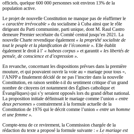
officiels, quelque 600 000 personnes soit environ 13% de la
population active.
Le projet de nouvelle Constitution ne manque pas de réaffirmer le
« caractère irrévocable »
du socialisme à Cuba ainsi que le rôle
dirigeant du Parti communiste, parti unique, dont M. Raul Castro
demeure Premier secrétaire du Comité central jusqu’en 2021. La
nouvelle Charte revendique également
« la propriété socialiste de
tout le peuple et la planification de l’économie ».
Elle établit
également le droit à l’
« habeas corpus »
et garantit
« les libertés de
pensée, de conscience et d’expression ».
En revanche, concernant les dispositions prévues dans la première
mouture, et qui pouvaient ouvrir la voie au « mariage pour tous »,
l’ANPP a finalement décidé de ne pas l’inscrire dans la nouvelle
Constitution, en raison semble-t-il du sentiment critique d’un grand
nombre de citoyens (et notamment des Églises catholique et
Évangéliques) qui s’y seraient opposés lors du grand débat national.
La proposition initiale définissait le mariage comme l’union
« entre
deux personnes »
contrairement à la formule actuelle de la
Constitution de 1976 qui le décrit comme l’union
« entre un homme
et une femme ».
Compte-tenu de ce revirement, la Commission chargée de la
rédaction du texte a proposé la formule suivante :
« Le mariage est