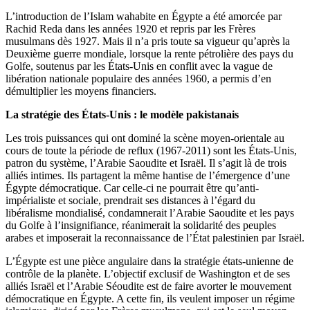
L’introduction de l’Islam wahabite en Égypte a été amorcée par
Rachid Reda dans les années 1920 et repris par les Frères
musulmans dès 1927. Mais il n’a pris toute sa vigueur qu’après la
Deuxième guerre mondiale, lorsque la rente pétrolière des pays du
Golfe, soutenus par les États-Unis en conflit avec la vague de
libération nationale populaire des années 1960, a permis d’en
démultiplier les moyens financiers.
La stratégie des États-Unis : le modèle pakistanais
Les trois puissances qui ont dominé la scène moyen-orientale au
cours de toute la période de reflux (1967-2011) sont les États-Unis,
patron du système, l’Arabie Saoudite et Israël. Il s’agit là de trois
alliés intimes. Ils partagent la même hantise de l’émergence d’une
Égypte démocratique. Car celle-ci ne pourrait être qu’anti-
impérialiste et sociale, prendrait ses distances à l’égard du
libéralisme mondialisé, condamnerait l’Arabie Saoudite et les pays
du Golfe à l’insignifiance, réanimerait la solidarité des peuples
arabes et imposerait la reconnaissance de l’État palestinien par Israël.
L’Égypte est une pièce angulaire dans la stratégie états-unienne de
contrôle de la planète. L’objectif exclusif de Washington et de ses
alliés Israël et l’Arabie Séoudite est de faire avorter le mouvement
démocratique en Égypte. A cette fin, ils veulent imposer un régime