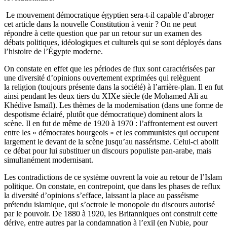
Le mouvement démocratique égyptien sera-t-il capable d’abroger
cet article dans la nouvelle Constitution à venir ? On ne peut
répondre à cette question que par un retour sur un examen des
débats politiques, idéologiques et culturels qui se sont déployés dans
l’histoire de l’Égypte moderne.
On constate en effet que les périodes de flux sont caractérisées par
une diversité d’opinions ouvertement exprimées qui relèguent
la religion (toujours présente dans la société) à l’arrière-plan. Il en fut
ainsi pendant les deux tiers du XIXe siècle (de Mohamed Ali au
Khédive Ismaïl). Les thèmes de la modernisation (dans une forme de
despotisme éclairé, plutôt que démocratique) dominent alors la
scène. Il en fut de même de 1920 à 1970 : l’affrontement est ouvert
entre les « démocrates bourgeois » et les communistes qui occupent
largement le devant de la scène jusqu’au nassérisme. Celui-ci abolit
ce débat pour lui substituer un discours populiste pan-arabe, mais
simultanément modernisant.
Les contradictions de ce système ouvrent la voie au retour de l’Islam
politique. On constate, en contrepoint, que dans les phases de reflux
la diversité d’opinions s’efface, laissant la place au passéisme
prétendu islamique, qui s’octroie le monopole du discours autorisé
par le pouvoir. De 1880 à 1920, les Britanniques ont construit cette
dérive, entre autres par la condamnation à l’exil (en Nubie, pour