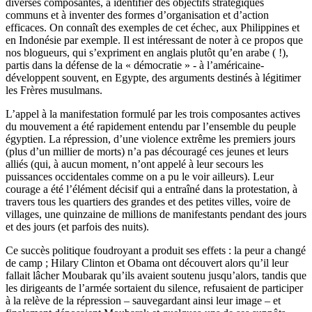
diverses composantes, à identifier des objectifs stratégiques
communs et à inventer des formes d’organisation et d’action
efficaces. On connaît des exemples de cet échec, aux Philippines et
en Indonésie par exemple. Il est intéressant de noter à ce propos que
nos blogueurs, qui s’expriment en anglais plutôt qu’en arabe ( !),
partis dans la défense de la « démocratie » - à l’américaine-
développent souvent, en Egypte, des arguments destinés à légitimer
les Frères musulmans.
L’appel à la manifestation formulé par les trois composantes actives
du mouvement a été rapidement entendu par l’ensemble du peuple
égyptien. La répression, d’une violence extrême les premiers jours
(plus d’un millier de morts) n’a pas découragé ces jeunes et leurs
alliés (qui, à aucun moment, n’ont appelé à leur secours les
puissances occidentales comme on a pu le voir ailleurs). Leur
courage a été l’élément décisif qui a entraîné dans la protestation, à
travers tous les quartiers des grandes et des petites villes, voire de
villages, une quinzaine de millions de manifestants pendant des jours
et des jours (et parfois des nuits).
Ce succès politique foudroyant a produit ses effets : la peur a changé
de camp ; Hilary Clinton et Obama ont découvert alors qu’il leur
fallait lâcher Moubarak qu’ils avaient soutenu jusqu’alors, tandis que
les dirigeants de l’armée sortaient du silence, refusaient de participer
à la relève de la répression – sauvegardant ainsi leur image – et