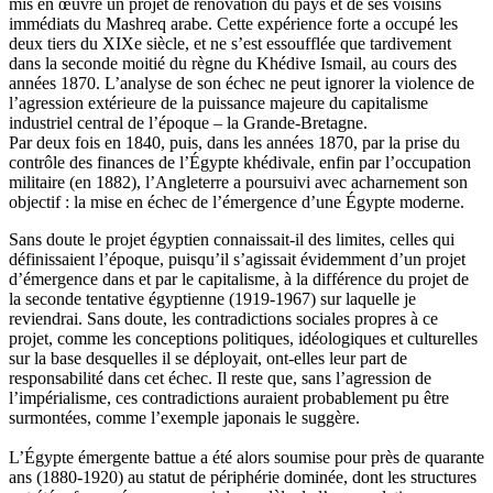
mis en œuvre un projet de rénovation du pays et de ses voisins
immédiats du Mashreq arabe. Cette expérience forte a occupé les
deux tiers du XIXe siècle, et ne s’est essoufflée que tardivement
dans la seconde moitié du règne du Khédive Ismail, au cours des
années 1870. L’analyse de son échec ne peut ignorer la violence de
l’agression extérieure de la puissance majeure du capitalisme
industriel central de l’époque – la Grande-Bretagne.
Par deux fois en 1840, puis, dans les années 1870, par la prise du
contrôle des finances de l’Égypte khédivale, enfin par l’occupation
militaire (en 1882), l’Angleterre a poursuivi avec acharnement son
objectif : la mise en échec de l’émergence d’une Égypte moderne.
Sans doute le projet égyptien connaissait-il des limites, celles qui
définissaient l’époque, puisqu’il s’agissait évidemment d’un projet
d’émergence dans et par le capitalisme, à la différence du projet de
la seconde tentative égyptienne (1919-1967) sur laquelle je
reviendrai. Sans doute, les contradictions sociales propres à ce
projet, comme les conceptions politiques, idéologiques et culturelles
sur la base desquelles il se déployait, ont-elles leur part de
responsabilité dans cet échec. Il reste que, sans l’agression de
l’impérialisme, ces contradictions auraient probablement pu être
surmontées, comme l’exemple japonais le suggère.
L’Égypte émergente battue a été alors soumise pour près de quarante
ans (1880-1920) au statut de périphérie dominée, dont les structures