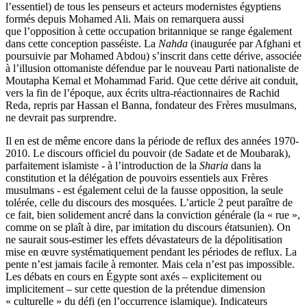
l’essentiel) de tous les penseurs et acteurs modernistes égyptiens
formés depuis Mohamed Ali. Mais on remarquera aussi
que l’opposition à cette occupation britannique se range également
dans cette conception passéiste. La
Nahda
(inaugurée par Afghani et
poursuivie par Mohamed Abdou) s’inscrit dans cette dérive, associée
à l’illusion ottomaniste défendue par le nouveau Parti nationaliste de
Moutapha Kemal et Mohammad Farid. Que cette dérive ait conduit,
vers la fin de l’époque, aux écrits ultra-réactionnaires de Rachid
Reda, repris par Hassan el Banna, fondateur des Frères musulmans,
ne devrait pas surprendre.
Il en est de même encore dans la période de reflux des années 1970-
2010. Le discours officiel du pouvoir (de Sadate et de Moubarak),
parfaitement islamiste - à l’introduction de la
Sharia
dans la
constitution et la délégation de pouvoirs essentiels aux Frères
musulmans - est également celui de la fausse opposition, la seule
tolérée, celle du discours des mosquées. L’article 2 peut paraître de
ce fait, bien solidement ancré dans la conviction générale (la « rue »,
comme on se plaît à dire, par imitation du discours étatsunien). On
ne saurait sous-estimer les effets dévastateurs de la dépolitisation
mise en œuvre systématiquement pendant les périodes de reflux. La
pente n’est jamais facile à remonter. Mais cela n’est pas impossible.
Les débats en cours en Égypte sont axés – explicitement ou
implicitement – sur cette question de la prétendue dimension
« culturelle » du défi (en l’occurrence islamique). Indicateurs