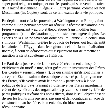
super parti religieux unique, et tous les partis qui se revendiqueraient
de la laïcité deviennent « illégaux ». Leurs partisans, comme les non
Musulmans (les Coptes), sont, de ce fait, exclus de la vie politique.
En dépit de tout cela les pouvoirs, à Washington et en Europe, font
comme si l’on pouvait prendre au sérieux la récente déclaration des
Frères « renonçant » au projet théocratique (sans modifier leur
programme !), une déclaration opportuniste mensongère de plus. Les
experts de la CIA ne savent-ils donc pas lire l’arabe ? La conclusion
s’impose : Washington préfère le pouvoir de Frères, qui leur garantit
le maintien de l’Egypte dans leur giron et celui de la mondialisation
libérale, à celui de démocrates qui risqueraient fort de remettre en
question le statut subalterne de l’Egypte.
Le Parti de la justice et de la liberté, créé récemment et inspiré
visiblement du modèle turc, n’est guère qu’un instrument des Frères.
Les Coptes y seraient admis ( !), ce qui signifie qu’ils sont invités à
accepter l’Etat musulman théocratique consacré par le programme
des Frères, s’ils veulent avoir le droit de « participer » à la vie
politique de leur pays. Passant à l’offensive, les Frères musulmans
créent des syndicats , des organisations paysannes et une kyrielle de
partis politiques revêtant des noms divers, dont le seul objectif est de
diviser les fronts unis ouvriers, paysans et démocratiques en voie de
construction, au bénéfice, bien entendu, du bloc contre-
révolutionnaire.