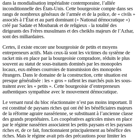
dans la mondialisation impérialiste contemporaine, l’alliée
inconditionnelle des États-Unis. Cette bourgeoisie compte dans ses
rangs de nombreux généraux de l’armée et de la police, de « civils »
associés à l’État et au parti dominant (« National démocratique »)
créé par Sadate et Moubarak et de religieux - la totalité des
dirigeants des Frères musulmans et des cheikhs majeurs de l’Azhar,
sont des milliardaires.
Certes, il existe encore une bourgeoisie de petits et moyens
entrepreneurs actifs. Mais ceux-là sont les victimes du système de
racket mis en place par la bourgeoisie compradore, réduits le plus
souvent au statut de sous-traitants dominés par les monopoles
locaux, eux-mêmes courroies de transmission des monopoles
étrangers. Dans le domaine de la construction, cette situation est
presque généralisée : les « gros » raflent les marchés puis les sous-
traitent avec les « petits ». Cette bourgeoisie d’entrepreneurs
authentiques sympathise avec le mouvement démocratique.
Le versant rural du bloc réactionnaire n’est pas moins important. Il
est constitué de paysans riches qui ont été les bénéficiaires majeurs
de la réforme agraire nassérienne, se substituant à l’ancienne classe
des grands propriétaires. Les coopératives agricoles mises en place
par le régime nassérien associaient les petits paysans et les paysans
riches et, de ce fait, fonctionnaient principalement au bénéfice des
riches. Mais le régime avait pris des précautions pour limiter les