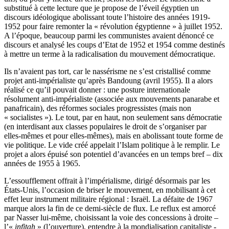
substitué à cette lecture que je propose de l’éveil égyptien un
discours idéologique abolissant toute l’histoire des années 1919-
1952 pour faire remonter la « révolution égyptienne » à juillet 1952.
A l’époque, beaucoup parmi les communistes avaient dénoncé ce
discours et analysé les coups d’Etat de 1952 et 1954 comme destinés
à mettre un terme à la radicalisation du mouvement démocratique.
Ils n’avaient pas tort, car le nassérisme ne s’est cristallisé comme
projet anti-impérialiste qu’après Bandoung (avril 1955). Il a alors
réalisé ce qu’il pouvait donner : une posture internationale
résolument anti-impérialiste (associée aux mouvements panarabe et
panafricain), des réformes sociales progressistes (mais non
« socialistes »). Le tout, par en haut, non seulement sans démocratie
(en interdisant aux classes populaires le droit de s’organiser par
elles-mêmes et pour elles-mêmes), mais en abolissant toute forme de
vie politique. Le vide créé appelait l’Islam politique à le remplir. Le
projet a alors épuisé son potentiel d’avancées en un temps bref – dix
années de 1955 à 1965.
L’essoufflement offrait à l’impérialisme, dirigé désormais par les
États-Unis, l’occasion de briser le mouvement, en mobilisant à cet
effet leur instrument militaire régional : Israël. La défaite de 1967
marque alors la fin de ce demi-siècle de flux. Le reflux est amorcé
par Nasser lui-même, choisissant la voie des concessions à droite –
l’«
infitah
» (l’ouverture), entendre à la mondialisation capitaliste -