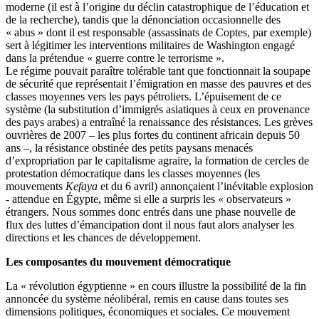
moderne (il est à l’origine du déclin catastrophique de l’éducation et
de la recherche), tandis que la dénonciation occasionnelle des
« abus » dont il est responsable (assassinats de Coptes, par exemple)
sert à légitimer les interventions militaires de Washington engagé
dans la prétendue « guerre contre le terrorisme ».
Le régime pouvait paraître tolérable tant que fonctionnait la soupape
de sécurité que représentait l’émigration en masse des pauvres et des
classes moyennes vers les pays pétroliers. L’épuisement de ce
système (la substitution d’immigrés asiatiques à ceux en provenance
des pays arabes) a entraîné la renaissance des résistances. Les grèves
ouvrières de 2007 – les plus fortes du continent africain depuis 50
ans –, la résistance obstinée des petits paysans menacés
d’expropriation par le capitalisme agraire, la formation de cercles de
protestation démocratique dans les classes moyennes (les
mouvements
Kefaya
et du 6 avril) annonçaient l’inévitable explosion
- attendue en Égypte, même si elle a surpris les « observateurs »
étrangers. Nous sommes donc entrés dans une phase nouvelle de
flux des luttes d’émancipation dont il nous faut alors analyser les
directions et les chances de développement.
Les composantes du mouvement démocratique
La « révolution égyptienne » en cours illustre la possibilité de la fin
annoncée du système néolibéral, remis en cause dans toutes ses
dimensions politiques, économiques et sociales. Ce mouvement