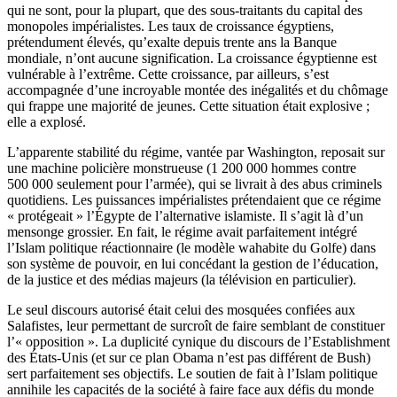
qui ne sont, pour la plupart, que des sous-traitants du capital des
monopoles impérialistes. Les taux de croissance égyptiens,
prétendument élevés, qu’exalte depuis trente ans la Banque
mondiale, n’ont aucune signification. La croissance égyptienne est
vulnérable à l’extrême. Cette croissance, par ailleurs, s’est
accompagnée d’une incroyable montée des inégalités et du chômage
qui frappe une majorité de jeunes. Cette situation était explosive ;
elle a explosé.
L’apparente stabilité du régime, vantée par Washington, reposait sur
une machine policière monstrueuse (1 200 000 hommes contre
500 000 seulement pour l’armée), qui se livrait à des abus criminels
quotidiens. Les puissances impérialistes prétendaient que ce régime
« protégeait » l’Égypte de l’alternative islamiste. Il s’agit là d’un
mensonge grossier. En fait, le régime avait parfaitement intégré
l’Islam politique réactionnaire (le modèle wahabite du Golfe) dans
son système de pouvoir, en lui concédant la gestion de l’éducation,
de la justice et des médias majeurs (la télévision en particulier).
Le seul discours autorisé était celui des mosquées confiées aux
Salafistes, leur permettant de surcroît de faire semblant de constituer
l’« opposition ». La duplicité cynique du discours de l’Establishment
des États-Unis (et sur ce plan Obama n’est pas différent de Bush)
sert parfaitement ses objectifs. Le soutien de fait à l’Islam politique
annihile les capacités de la société à faire face aux défis du monde