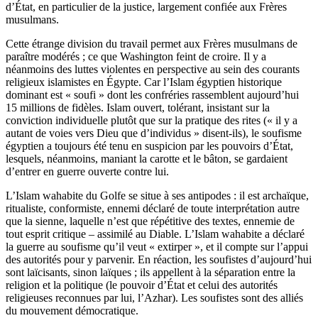
d’État, en particulier de la justice, largement confiée aux Frères
musulmans.
Cette étrange division du travail permet aux Frères musulmans de
paraître modérés ; ce que Washington feint de croire. Il y a
néanmoins des luttes violentes en perspective au sein des courants
religieux islamistes en Égypte. Car l’Islam égyptien historique
dominant est « soufi » dont les confréries rassemblent aujourd’hui
15 millions de fidèles. Islam ouvert, tolérant, insistant sur la
conviction individuelle plutôt que sur la pratique des rites (« il y a
autant de voies vers Dieu que d’individus » disent-ils), le soufisme
égyptien a toujours été tenu en suspicion par les pouvoirs d’État,
lesquels, néanmoins, maniant la carotte et le bâton, se gardaient
d’entrer en guerre ouverte contre lui.
L’Islam wahabite du Golfe se situe à ses antipodes : il est archaïque,
ritualiste, conformiste, ennemi déclaré de toute interprétation autre
que la sienne, laquelle n’est que répétitive des textes, ennemie de
tout esprit critique – assimilé au Diable. L’Islam wahabite a déclaré
la guerre au soufisme qu’il veut « extirper », et il compte sur l’appui
des autorités pour y parvenir. En réaction, les soufistes d’aujourd’hui
sont laïcisants, sinon laïques ; ils appellent à la séparation entre la
religion et la politique (le pouvoir d’État et celui des autorités
religieuses reconnues par lui, l’Azhar). Les soufistes sont des alliés
du mouvement démocratique.