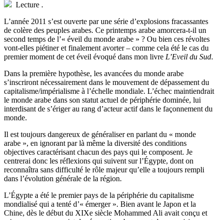
Lecture
.
L’année 2011 s’est ouverte par une série d’explosions fracassantes
de colère des peuples arabes. Ce printemps arabe amorcera-t-il un
second temps de l’« éveil du monde arabe » ? Ou bien ces révoltes
vont-elles piétiner et finalement avorter – comme cela été le cas du
premier moment de cet éveil évoqué dans mon livre
L’Eveil du Sud
.
Dans la première hypothèse, les avancées du monde arabe
s’inscriront nécessairement dans le mouvement de dépassement du
capitalisme/impérialisme à l’échelle mondiale. L’échec maintiendrait
le monde arabe dans son statut actuel de périphérie dominée, lui
interdisant de s’ériger au rang d’acteur actif dans le façonnement du
monde.
Il est toujours dangereux de généraliser en parlant du « monde
arabe », en ignorant par là même la diversité des conditions
objectives caractérisant chacun des pays qui le composent. Je
centrerai donc les réflexions qui suivent sur l’Égypte, dont on
reconnaîtra sans difficulté le rôle majeur qu’elle a toujours rempli
dans l’évolution générale de la région.
L’Égypte a été le premier pays de la périphérie du capitalisme
mondialisé qui a tenté d’« émerger ». Bien avant le Japon et la
Chine, dès le début du XIXe siècle Mohammed Ali avait conçu et