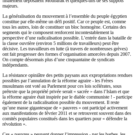
finalement déposaient Moubarak et quelques-uns de ses suppôts
majeurs.
La généralisation du mouvement à l’ensemble du peuple égyptien
constitue par elle-même un défi positif. Car ce peuple est, comme
tous les autres, loin de constituer un bloc homogène. Certains des
segments qui le composent renforcent incontestablement la
perspective d’une radicalisation possible. L’entrée dans la bataille de
la classe ouvrière (environ 5 millions de travailleurs) peut être
décisive. Les travailleurs en lutte (à travers de nombreuses grèves)
ont fait progresser des formes d’organisation amorcées depuis 2007.
On compte désormais plus d’une cinquantaine de syndicats
indépendants.
La résistance opiniâtre des petits paysans aux expropriations rendues
possibles par l’annulation de la réforme agraire - les Frères
musulmans ont voté au Parlement pour ces lois scélérates, sous
prétexte que la propriété privée serait « sacrée » dans l’Islam et que
la réforme agraire était inspirée par le diable communiste ! - participe
également de la radicalisation possible du mouvement. Il reste
qu’une masse gigantesque de « pauvres » ont participé activement
aux manifestations de février 2011 et se retrouvent souvent dans des
comités populaires constitués dans les quartiers pour « défendre la
révolution ».
Ces « pauvres » peuvent donner l’impression - par les barbes, les