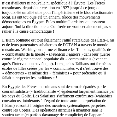
n’est d’ailleurs ni nouvelle ni spécifique à l’Égypte. Les Frères
musulmans, depuis leur création en 1927 jusqu’à ce jour, ont
toujours été un allié utile pour l’impérialisme et le bloc réactionnaire
local. Ils ont toujours été un ennemi féroce des mouvements
démocratiques en Égypte. Et les multimilliardaires qui assurent
aujourd’hui la direction de la Confrérie ne vont certainement pas se
rallier à la cause démocratique !
L’Islam politique est tout également l’allié stratégique des États-Unis
et de leurs partenaires subalternes de l’OTAN à travers le monde
musulman. Washington a armé et financé les Talibans, qualifiés de
« combattants de la liberté » (
Freedom Fighters
) dans leur guerre
contre le régime national populaire dit « communiste » (avant et
après l’intervention soviétique). Lorsque les Talibans ont fermé les
écoles de filles créées par les « communistes », il s’est trouvé des
« démocrates » et même des « féministes » pour prétendre qu’il
fallait « respecter les traditions » !
En Égypte, les Frères musulmans sont désormais épaulés par le
courant salafiste (« traditionaliste ») également largement financé par
les pays du Golfe. Les Salafistes s’affirment extrémistes (wahabites
convaincus, intolérants à l’égard de toute autre interprétation de
l’Islam) et sont à l’origine des meurtres systématiques perpétrés
contre les Coptes. Des opérations difficiles à imaginer sans le
soutien tacite (et parfois davantage de complicité) de l’appareil