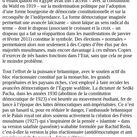
d’émancipation en Égypte avait mis l’accent – avec la constitution
du Wafd en 1919 – sur la modernisation politique par l’adoption
d’une forme bourgeoise de démocratie constitutionnelle et sur la
reconquête de l’indépendance. La forme démocratique imaginée
permettait une avancée laïcisante – sinon laïque au sens radical du
terme – dont le drapeau (associant le croissant et la croix – un
drapeau qui a fait sa réapparition dans les manifestations de janvier
et février 2011) constitue le symbole. Des élections « normales »
permettaient alors non seulement à des Coptes d’être élus par des
majorités musulmanes, mais encore davantage à ces mêmes Coptes
d’exercer de très hautes fonctions dans l’Etat, sans que cela ne pose
le moindre problème.
Tout l’effort de la puissance britannique, avec le soutien actif du
bloc réactionnaire constitué par la monarchie, les grands
propriétaires et les paysans riches, s’est employé à faire reculer les
avancées démocratiques de l’Égypte wafdiste. La dictature de Sedki
Pacha, dans les années 1930 (abolition de la constitution
démocratique de 1923) s’est heurtée au mouvement étudiant, fer de
lance à l’époque des luttes démocratiques anti-impérialistes. Ce n’est
pas un hasard si, pour en réduire le danger, l’ambassade britannique
et le Palais royal ont alors soutenu activement la création des Frères
musulmans (1927) qui s’inspiraient de la pensée « islamiste » dans
sa version salafiste (passéiste) wahabite formulée par Rachid Reda,
c’est-à-dire la version la plus réactionnaire (antidémocratique et anti