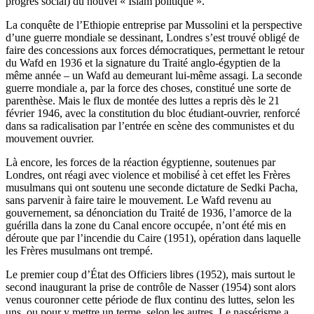
progrès social) du nouvel « Islam politique ».
La conquête de l’Ethiopie entreprise par Mussolini et la perspective
d’une guerre mondiale se dessinant, Londres s’est trouvé obligé de
faire des concessions aux forces démocratiques, permettant le retour
du Wafd en 1936 et la signature du Traité anglo-égyptien de la
même année – un Wafd au demeurant lui-même assagi. La seconde
guerre mondiale a, par la force des choses, constitué une sorte de
parenthèse. Mais le flux de montée des luttes a repris dès le 21
février 1946, avec la constitution du bloc étudiant-ouvrier, renforcé
dans sa radicalisation par l’entrée en scène des communistes et du
mouvement ouvrier.
Là encore, les forces de la réaction égyptienne, soutenues par
Londres, ont réagi avec violence et mobilisé à cet effet les Frères
musulmans qui ont soutenu une seconde dictature de Sedki Pacha,
sans parvenir à faire taire le mouvement. Le Wafd revenu au
gouvernement, sa dénonciation du Traité de 1936, l’amorce de la
guérilla dans la zone du Canal encore occupée, n’ont été mis en
déroute que par l’incendie du Caire (1951), opération dans laquelle
les Frères musulmans ont trempé.
Le premier coup d’État des Officiers libres (1952), mais surtout le
second inaugurant la prise de contrôle de Nasser (1954) sont alors
venus couronner cette période de flux continu des luttes, selon les
uns, ou pour y mettre un terme, selon les autres. Le nassérisme a