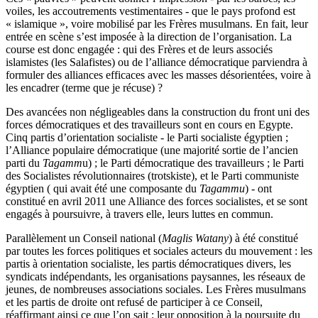
voiles, les accoutrements vestimentaires - que le pays profond est
« islamique », voire mobilisé par les Frères musulmans. En fait, leur
entrée en scène s’est imposée à la direction de l’organisation. La
course est donc engagée : qui des Frères et de leurs associés
islamistes (les Salafistes) ou de l’alliance démocratique parviendra à
formuler des alliances efficaces avec les masses désorientées, voire à
les encadrer (terme que je récuse) ?
Des avancées non négligeables dans la construction du front uni des
forces démocratiques et des travailleurs sont en cours en Egypte.
Cinq partis d’orientation socialiste - le Parti socialiste égyptien ;
l’Alliance populaire démocratique (une majorité sortie de l’ancien
parti du
Tagamm
u) ; le Parti démocratique des travailleurs ; le Parti
des Socialistes révolutionnaires (trotskiste), et le Parti communiste
égyptien ( qui avait été une composante du
Tagammu
) - ont
constitué en avril 2011 une Alliance des forces socialistes, et se sont
engagés à poursuivre, à travers elle, leurs luttes en commun.
Parallèlement un Conseil national (
Maglis Watany
) à été constitué
par toutes les forces politiques et sociales acteurs du mouvement : les
partis à orientation socialiste, les partis démocratiques divers, les
syndicats indépendants, les organisations paysannes, les réseaux de
jeunes, de nombreuses associations sociales. Les Frères musulmans
et les partis de droite ont refusé de participer à ce Conseil,
réaffirmant ainsi ce que l’on sait : leur opposition à la poursuite du