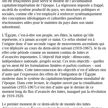
ont été refaçonnées pour servir le modèle de l’accumulation
capitaliste/impérialiste de l’époque. La régression imposée a frappé,
au-delà du système productif du pays, ses structures politiques et
sociales, comme elle s’est employée à renforcer systématiquement
des conceptions idéologiques et culturelles passéistes et
réactionnaires utiles pour le maintien du pays dans son statut
subordonné.
L’Égypte, c’est-à-dire son peuple, ses élites, la nation qu’elle
représente, n’a jamais accepté ce statut. Ce refus obstiné est à
l’origine donc d’une seconde vague de mouvements ascendants qui
s’est déployée au cours du demi-siècle suivant (1919-1967). Je lis en
effet cette période comme un moment continu de luttes et
d’avancées importantes. L’objectif était triple : démocratie,
indépendance nationale, progrès social. Ces trois objectifs – quelles
qu’en aient été les formulations limitées et parfois confuses – sont
indissociables. Cette interconnexion des objectifs n’est d’ailleurs rien
d’autre que l’expression des effets de l’intégration de l’Égypte
moderne dans le système du capitalisme/impérialisme mondialisé de
l’époque. Dans cette lecture, le chapitre ouvert par la cristallisation
nassériste (1955-1967) n’est rien d’autre que le dernier de ce
moment long du flux d’avancée des luttes, inauguré par la révolution
de 1919-1920.
Le premier moment de ce demi-siècle de montée des luttes