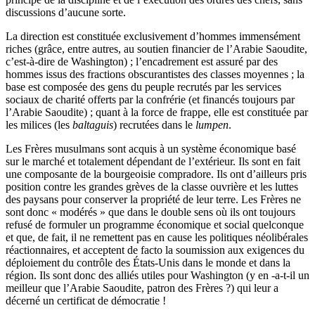
discussions d’aucune sorte.
La direction est constituée exclusivement d’hommes immensément
riches (grâce, entre autres, au soutien financier de l’Arabie Saoudite,
c’est-à-dire de Washington) ; l’encadrement est assuré par des
hommes issus des fractions obscurantistes des classes moyennes ; la
base est composée des gens du peuple recrutés par les services
sociaux de charité offerts par la confrérie (et financés toujours par
l’Arabie Saoudite) ; quant à la force de frappe, elle est constituée par
les milices (les
baltaguis
) recrutées dans le
lumpen
.
Les Frères musulmans sont acquis à un système économique basé
sur le marché et totalement dépendant de l’extérieur. Ils sont en fait
une composante de la bourgeoisie compradore. Ils ont d’ailleurs pris
position contre les grandes grèves de la classe ouvrière et les luttes
des paysans pour conserver la propriété de leur terre. Les Frères ne
sont donc « modérés » que dans le double sens où ils ont toujours
refusé de formuler un programme économique et social quelconque
et que, de fait, il ne remettent pas en cause les politiques néolibérales
réactionnaires, et acceptent de facto la soumission aux exigences du
déploiement du contrôle des États-Unis dans le monde et dans la
région. Ils sont donc des alliés utiles pour Washington (y en -a-t-il un
meilleur que l’Arabie Saoudite, patron des Frères ?) qui leur a
décerné un certificat de démocratie !