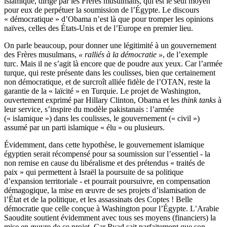
islamique, dirigé par les Frères musulmans, qui est le seul moyen
pour eux de perpétuer la soumission de l’Égypte. Le discours
« démocratique » d’Obama n’est là que pour tromper les opinions
naïves, celles des États-Unis et de l’Europe en premier lieu.
On parle beaucoup, pour donner une légitimité à un gouvernement
des Frères musulmans,
« ralliés à la démocratie »
, de l’exemple
turc. Mais il ne s’agit là encore que de poudre aux yeux. Car l’armée
turque, qui reste présente dans les coulisses, bien que certainement
non démocratique, et de surcroît alliée fidèle de l’OTAN, reste la
garantie de la « laïcité » en Turquie. Le projet de Washington,
ouvertement exprimé par Hillary Clinton, Obama et les
think tanks
à
leur service, s’inspire du modèle pakistanais : l’armée
(« islamique ») dans les coulisses, le gouvernement (« civil »)
assumé par un parti islamique « élu » ou plusieurs.
Évidemment, dans cette hypothèse, le gouvernement islamique
égyptien serait récompensé pour sa soumission sur l’essentiel - la
non remise en cause du libéralisme et des prétendus « traités de
paix » qui permettent à Israël la poursuite de sa politique
d’expansion territoriale - et pourrait poursuivre, en compensation
démagogique, la mise en œuvre de ses projets d’islamisation de
l’État et de la politique, et les assassinats des Coptes ! Belle
démocratie que celle conçue à Washington pour l’Égypte. L’Arabie
Saoudite soutient évidemment avec tous ses moyens (financiers) la
mise en œuvre de ce projet. Car Ryad sait parfaitement que son