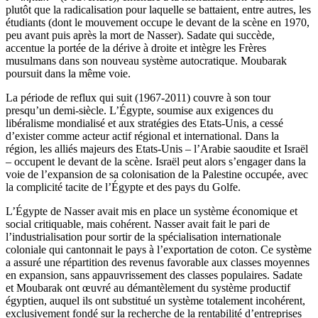
plutôt que la radicalisation pour laquelle se battaient, entre autres, les
étudiants (dont le mouvement occupe le devant de la scène en 1970,
peu avant puis après la mort de Nasser). Sadate qui succède,
accentue la portée de la dérive à droite et intègre les Frères
musulmans dans son nouveau système autocratique. Moubarak
poursuit dans la même voie.
La période de reflux qui suit (1967-2011) couvre à son tour
presqu’un demi-siècle. L’Égypte, soumise aux exigences du
libéralisme mondialisé et aux stratégies des Etats-Unis, a cessé
d’exister comme acteur actif régional et international. Dans la
région, les alliés majeurs des Etats-Unis – l’Arabie saoudite et Israël
– occupent le devant de la scène. Israël peut alors s’engager dans la
voie de l’expansion de sa colonisation de la Palestine occupée, avec
la complicité tacite de l’Égypte et des pays du Golfe.
L’Égypte de Nasser avait mis en place un système économique et
social critiquable, mais cohérent. Nasser avait fait le pari de
l’industrialisation pour sortir de la spécialisation internationale
coloniale qui cantonnait le pays à l’exportation de coton. Ce système
a assuré une répartition des revenus favorable aux classes moyennes
en expansion, sans appauvrissement des classes populaires. Sadate
et Moubarak ont œuvré au démantèlement du système productif
égyptien, auquel ils ont substitué un système totalement incohérent,
exclusivement fondé sur la recherche de la rentabilité d’entreprises