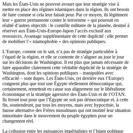
Mais les États-Unis ne peuvent avouer que leur stratégie vise à
mettre en place des régimes islamiques dans la région. Ils ont besoin
de faire comme si cela leur faisait peur. Par ce moyen, ils légitiment
leur « guerre permanente contre le terrorisme » qui poursuit en
réalité d’autres objectifs : le contrôle militaire de la planète, destiné à
réserver aux États-Unis-Europe-Japon l’accès exclusif aux
ressources. Avantage supplémentaire de cette duplicité : elle permet
de mobiliser l’« islamophobie » des opinions publiques.
L’Europe, comme on le sait, n’a pas de stratégie particulière à
l’égard de la région, et elle se contente de s’aligner au jour le jour
sur les décisions de Washington. Il est plus que jamais nécessaire de
faire apparaître clairement cette véritable duplicité de la stratégie de
Washington, dont les opinions publiques – manipulées avec
efficacité – sont dupes. Les États-Unis, (et derrière eux l’Europe)
craignent plus que tout une Égypte réellement démocratique qui,
certainement, remettrait en cause son alignement sur le libéralisme
économique et la stratégie agressive des États-Unis et de l’OTAN.
Ils feront tout pour que l’Égypte ne soit pas démocratique et, à cette
fin, soutiendront, par tous les moyens, mais avec hypocrisie, la
fausse alternative des Frères musulmans qui ont montré leur situation
minoritaire dans le mouvement du peuple égyptien pour un
changement réel.
La collusion entre les puissances impérialistes et l’Islam politique