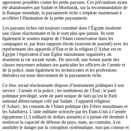
agressions possibles contre les petits paysans. Ces précautions ayant
été abandonnées par Sadate et Moubarak, sur la recommandation de
la Banque mondiale, la paysannerie riche s’emploie maintenant à
accélérer l’élimination de la petite paysannerie.
Les paysans riches ont toujours constitué dans l’Égypte moderne
une classe réactionnaire et ils le sont plus que jamais. Ils sont
également le soutien majeur de l’Islam conservateur dans les
campagnes et, par leurs rapports étroits (souvent de parenté) avec les
représentants des appareils d’État et de la religion (l’Azhar est en
Égypte l’équivalent d’une Église musulmane organisée), ils
dominent la vie sociale rurale. De surcroît, une bonne partie des
classes moyennes urbaines (en particulier les officiers de l’armée et
de la police, mais également les technocrates et les professions
libérales) est issue directement de la paysannerie riche.
Ce bloc social réactionnaire dispose d’instruments politiques à son
service : l’armée et la police ; les institutions de l’État ; le parti
politique privilégié, sorte de parti unique de fait) qu’est le Parti
national démocratique créé par Sadate ; l’appareil religieux
(l’Azhar) ; les courants de l’Islam politique (les Frères musulmans et
les Salafistes). L’aide militaire octroyée par les États-Unis à l’armée
égyptienne (1,5 milliard de dollars annuels) n’a jamais été destinée à
renforcer la capacité de défense du pays, mais, au contraire, à en
annihiler le danger par la corruption systématique, non pas connue et