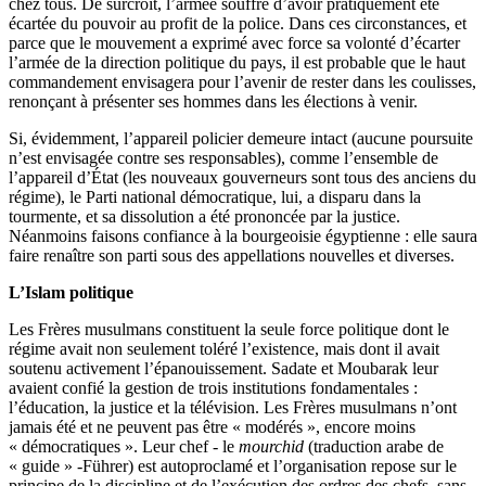
chez tous. De surcroît, l’armée souffre d’avoir pratiquement été
écartée du pouvoir au profit de la police. Dans ces circonstances, et
parce que le mouvement a exprimé avec force sa volonté d’écarter
l’armée de la direction politique du pays, il est probable que le haut
commandement envisagera pour l’avenir de rester dans les coulisses,
renonçant à présenter ses hommes dans les élections à venir.
Si, évidemment, l’appareil policier demeure intact (aucune poursuite
n’est envisagée contre ses responsables), comme l’ensemble de
l’appareil d’État (les nouveaux gouverneurs sont tous des anciens du
régime), le Parti national démocratique, lui, a disparu dans la
tourmente, et sa dissolution a été prononcée par la justice.
Néanmoins faisons confiance à la bourgeoisie égyptienne : elle saura
faire renaître son parti sous des appellations nouvelles et diverses.
L’Islam politique
Les Frères musulmans constituent la seule force politique dont le
régime avait non seulement toléré l’existence, mais dont il avait
soutenu activement l’épanouissement. Sadate et Moubarak leur
avaient confié la gestion de trois institutions fondamentales :
l’éducation, la justice et la télévision. Les Frères musulmans n’ont
jamais été et ne peuvent pas être « modérés », encore moins
« démocratiques ». Leur chef - le
mourchid
(traduction arabe de
« guide » -Führer) est autoproclamé et l’organisation repose sur le
principe de la discipline et de l’exécution des ordres des chefs, sans