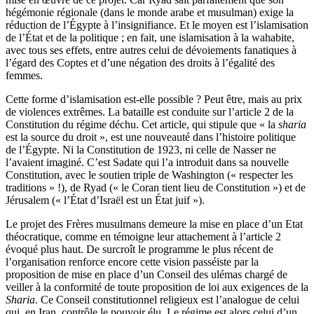
hégémonie régionale (dans le monde arabe et musulman) exige la
réduction de l’Égypte à l’insignifiance. Et le moyen est l’islamisation
de l’État et de la politique ; en fait, une islamisation à la wahabite,
avec tous ses effets, entre autres celui de dévoiements fanatiques à
l’égard des Coptes et d’une négation des droits à l’égalité des
femmes.
Cette forme d’islamisation est-elle possible ? Peut être, mais au prix
de violences extrêmes. La bataille est conduite sur l’article 2 de la
Constitution du régime déchu. Cet article, qui stipule que « la
sharia
est la source du droit », est une nouveauté dans l’histoire politique
de l’Égypte. Ni la Constitution de 1923, ni celle de Nasser ne
l’avaient imaginé. C’est Sadate qui l’a introduit dans sa nouvelle
Constitution, avec le soutien triple de Washington (« respecter les
traditions » !), de Ryad (« le Coran tient lieu de Constitution ») et de
Jérusalem (« l’État d’Israël est un État juif »).
Le projet des Frères musulmans demeure la mise en place d’un Etat
théocratique, comme en témoigne leur attachement à l’article 2
évoqué plus haut. De surcroît le programme le plus récent de
l’organisation renforce encore cette vision passéiste par la
proposition de mise en place d’un Conseil des ulémas chargé de
veiller à la conformité de toute proposition de loi aux exigences de la
Sharia
. Ce Conseil constitutionnel religieux est l’analogue de celui
qui, en Iran, contrôle le pouvoir élu. Le régime est alors celui d’un