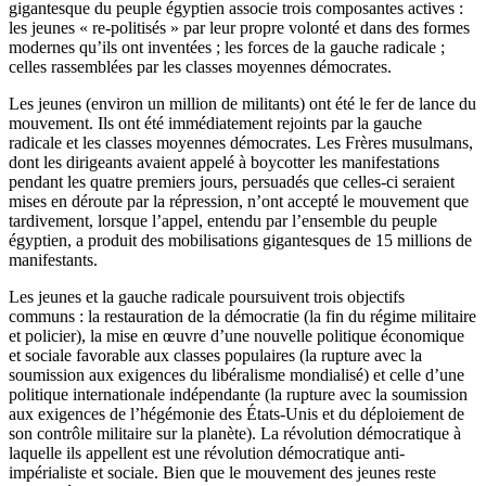
gigantesque du peuple égyptien associe trois composantes actives :
les jeunes « re-politisés » par leur propre volonté et dans des formes
modernes qu’ils ont inventées ; les forces de la gauche radicale ;
celles rassemblées par les classes moyennes démocrates.
Les jeunes (environ un million de militants) ont été le fer de lance du
mouvement. Ils ont été immédiatement rejoints par la gauche
radicale et les classes moyennes démocrates. Les Frères musulmans,
dont les dirigeants avaient appelé à boycotter les manifestations
pendant les quatre premiers jours, persuadés que celles-ci seraient
mises en déroute par la répression, n’ont accepté le mouvement que
tardivement, lorsque l’appel, entendu par l’ensemble du peuple
égyptien, a produit des mobilisations gigantesques de 15 millions de
manifestants.
Les jeunes et la gauche radicale poursuivent trois objectifs
communs : la restauration de la démocratie (la fin du régime militaire
et policier), la mise en œuvre d’une nouvelle politique économique
et sociale favorable aux classes populaires (la rupture avec la
soumission aux exigences du libéralisme mondialisé) et celle d’une
politique internationale indépendante (la rupture avec la soumission
aux exigences de l’hégémonie des États-Unis et du déploiement de
son contrôle militaire sur la planète). La révolution démocratique à
laquelle ils appellent est une révolution démocratique anti-
impérialiste et sociale. Bien que le mouvement des jeunes reste