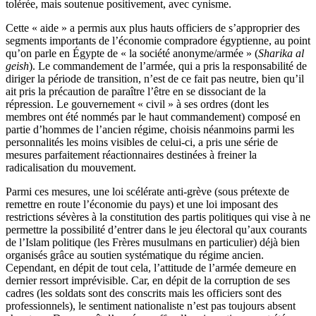
tolérée, mais soutenue positivement, avec cynisme.
Cette « aide » a permis aux plus hauts officiers de s’approprier des
segments importants de l’économie compradore égyptienne, au point
qu’on parle en Égypte de « la société anonyme/armée » (
Sharika al
geish
). Le commandement de l’armée, qui a pris la responsabilité de
diriger la période de transition, n’est de ce fait pas neutre, bien qu’il
ait pris la précaution de paraître l’être en se dissociant de la
répression. Le gouvernement « civil » à ses ordres (dont les
membres ont été nommés par le haut commandement) composé en
partie d’hommes de l’ancien régime, choisis néanmoins parmi les
personnalités les moins visibles de celui-ci, a pris une série de
mesures parfaitement réactionnaires destinées à freiner la
radicalisation du mouvement.
Parmi ces mesures, une loi scélérate anti-grève (sous prétexte de
remettre en route l’économie du pays) et une loi imposant des
restrictions sévères à la constitution des partis politiques qui vise à ne
permettre la possibilité d’entrer dans le jeu électoral qu’aux courants
de l’Islam politique (les Frères musulmans en particulier) déjà bien
organisés grâce au soutien systématique du régime ancien.
Cependant, en dépit de tout cela, l’attitude de l’armée demeure en
dernier ressort imprévisible. Car, en dépit de la corruption de ses
cadres (les soldats sont des conscrits mais les officiers sont des
professionnels), le sentiment nationaliste n’est pas toujours absent