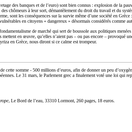
uvetage des banques et de l’euro) sont bien connus : explosion de la pa
 des chômeurs à leur sort, démantèlement du droit du travail et du syst
erme, sont les conséquences sur la survie même d’une société en Grèce :
x vulnérables en citoyens « dangereux » désormais considérés comme auta
 fondamentalisme de marché qui sert de boussole aux politiques menées pa
 mettent en œuvre, qu’elles n’aient pas – ou pas encore – provoqué une
 Syriza en Grèce, nous diront si ce calme est trompeur.
tie de cette somme - 500 millions d’euros, afin de donner un peu d’oxy
éennes. Le 31 mars, le Parlement grec a finalement voté une loi qui rep
urope
, Le Bord de l’eau, 33310 Lormont, 260 pages, 18 euros.