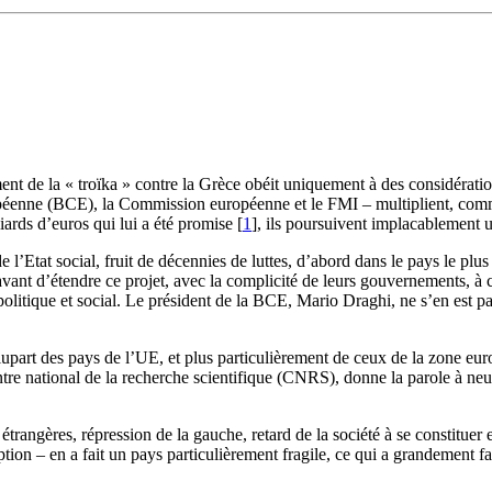
ent de la « troïka » contre la Grèce obéit uniquement à des considératio
ropéenne (BCE), la Commission européenne et le FMI – multiplient, comme
ards d’euros qui lui a été promise
[
1
]
, ils poursuivent implacablement u
e l’Etat social, fruit de décennies de luttes, d’abord dans le pays le pl
avant d’étendre ce projet, avec la complicité de leurs gouvernements, à 
olitique et social. Le président de la BCE, Mario Draghi, ne s’en est pa
lupart des pays de l’UE, et plus particulièrement de ceux de la zone euro
e national de la recherche scientifique (CNRS), donne la parole à neuf u
s étrangères, répression de la gauche, retard de la société à se constitue
uption – en a fait un pays particulièrement fragile, ce qui a grandement f