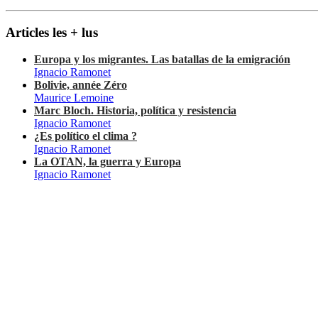
Articles les + lus
Europa y los migrantes. Las batallas de la emigración
Ignacio Ramonet
Bolivie, année Zéro
Maurice Lemoine
Marc Bloch. Historia, política y resistencia
Ignacio Ramonet
¿Es político el clima ?
Ignacio Ramonet
La OTAN, la guerra y Europa
Ignacio Ramonet