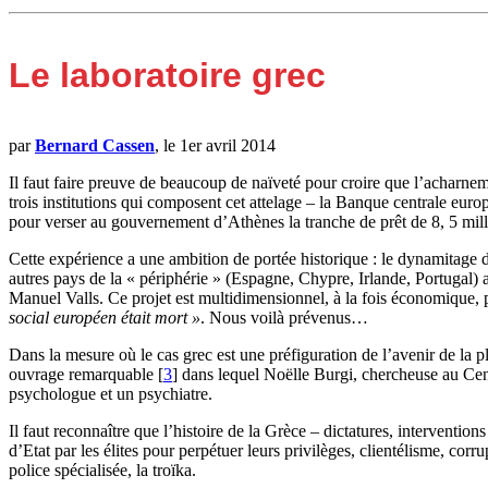
Le laboratoire grec
par
Bernard Cassen
, le 1er avril 2014
I
l faut faire preuve de beaucoup de naïveté pour croire que l’acharnem
trois institutions qui composent cet attelage – la Banque centrale eu
pour verser au gouvernement d’Athènes la tranche de prêt de 8, 5 milli
Cette expérience a une ambition de portée historique : le dynamitage d
autres pays de la « périphérie » (Espagne, Chypre, Irlande, Portugal) 
Manuel Valls. Ce projet est multidimensionnel, à la fois économique, p
social européen était mort »
. Nous voilà prévenus…
Dans la mesure où le cas grec est une préfiguration de l’avenir de la p
ouvrage remarquable
[
3
]
dans lequel Noëlle Burgi, chercheuse au Centr
psychologue et un psychiatre.
Il faut reconnaître que l’histoire de la Grèce – dictatures, intervention
d’Etat par les élites pour perpétuer leurs privilèges, clientélisme, corr
police spécialisée, la troïka.