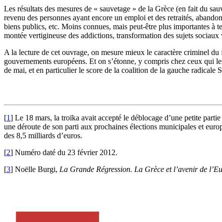
Les résultats des mesures de « sauvetage » de la Grèce (en fait du sa
revenu des personnes ayant encore un emploi et des retraités, abandon
biens publics, etc. Moins connues, mais peut-être plus importantes à t
montée vertigineuse des addictions, transformation des sujets sociau
A la lecture de cet ouvrage, on mesure mieux le caractère criminel du
gouvernements européens. Et on s’étonne, y compris chez ceux qui les
de mai, et en particulier le score de la coalition de la gauche radicale
[
1
]
Le 18 mars, la troïka avait accepté le déblocage d’une petite par
une déroute de son parti aux prochaines élections municipales et europ
des 8,5 milliards d’euros.
[
2
]
Numéro daté du 23 février 2012.
[
3
]
Noëlle Burgi,
La Grande Régression. La Grèce et l’avenir de l’E