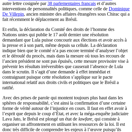
autre lettre cosignée par
38 parlementaires français
et d’autres
interventions de personnalités politiques, comme celle de
Dominique
De Villepin
, ancien ministre des affaires étrangères sous Chirac qui a
fait récemment le déplacement au Brésil.
Et enfin, la déclaration du Comité des droits de l’homme des
Nations unies qui publie le 17 août dernier une résolution
demandant que Lula puisse concourir aux élections et avoir accès à
la presse et à son parti, même depuis sa cellule. La déclaration
indique bien que le comité n’a pas encore terminé d’analyser l’objet
et le déroulé du procès, mais dans la mesure où tous les recours de
l’ancien président ne sont pas épuisés, cette mesure provisoire vise à
prévenir les résultats irréversibles que causerait l’absence de Lula
dans le scrutin. Il s’agit d’une demande à effet immédiat et
contraignant puisque cette résolution s’applique sur le pacte
international relatif aux droits civils et politiques que le Brésil a
ratifié.
Avec des prises de parole qui montent toujours plus haut dans les
sphères de responsabilité, c’est ainsi la confirmation d’une certaine
forme de vérité autour de l’injustice en cours. Il faut en effet avoir à
l’esprit que depuis le coup d’État, et avec la méga-enquête judiciaire
Lava Jato, le Brésil est plongé un état de
lawfare,
qui consiste à
organiser un affrontement en utilisant les ressources de la loi. Il est
donc très difficile de comprendre les enjeux à l’œuvre puisqu’ils