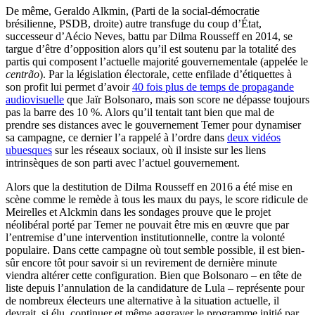
De même, Geraldo Alkmin, (Parti de la social-démocratie
brésilienne, PSDB, droite) autre transfuge du coup d’État,
successeur d’Aécio Neves, battu par Dilma Rousseff en 2014, se
targue d’être d’opposition alors qu’il est soutenu par la totalité des
partis qui composent l’actuelle majorité gouvernementale (appelée le
centrão
). Par la législation électorale, cette enfilade d’étiquettes à
son profit lui permet d’avoir
40
fois plus de temps de propagande
audiovisuelle
que Jaïr Bolsonaro, mais son score ne dépasse toujours
pas la barre des 10 %. Alors qu’il tentait tant bien que mal de
prendre ses distances avec le gouvernement Temer pour dynamiser
sa campagne, ce dernier l’a rappelé à l’ordre dans
deux
vidéos
ubuesque
s
sur les réseaux sociaux, où il insiste sur les liens
intrinsèques de son parti avec l’actuel gouvernement.
Alors que la destitution de Dilma Rousseff en 2016 a été mise en
scène comme le remède à tous les maux du pays, le score ridicule de
Meirelles et Alckmin dans les sondages prouve que le projet
néolibéral porté par Temer ne pouvait être mis en œuvre que par
l’entremise d’une intervention institutionnelle, contre la volonté
populaire. Dans cette campagne où tout semble possible, il est bien-
sûr encore tôt pour savoir si un revirement de dernière minute
viendra altérer cette configuration. Bien que Bolsonaro – en tête de
liste depuis l’annulation de la candidature de Lula – représente pour
de nombreux électeurs une alternative à la situation actuelle, il
devrait, si élu, continuer et même aggraver le programme initié par