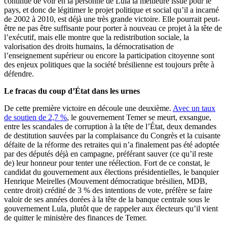
continue de voir en la personne de Lula la meilleure issue pour le
pays, et donc de légitimer le projet politique et social qu’il a incarné
de 2002 à 2010, est déjà une très grande victoire. Elle pourrait peut-
être ne pas être suffisante pour porter à nouveau ce projet à la tête de
l’exécutif, mais elle montre que la redistribution sociale, la
valorisation des droits humains, la démocratisation de
l’enseignement supérieur ou encore la participation citoyenne sont
des enjeux politiques que la société brésilienne est toujours prête à
défendre.
Le fracas du coup d’État dans les urnes
De cette première victoire en découle une deuxième.
Avec un taux
de soutien de 2,7 %
, le gouvernement Temer se meurt, exsangue,
entre les scandales de corruption à la tête de l’État, deux demandes
de destitution sauvées par la complaisance du Congrès et la cuisante
défaite de la réforme des retraites qui n’a finalement pas été adoptée
par des députés déjà en campagne, préférant sauver (ce qu’il reste
de) leur honneur pour tenter une réélection. Fort de ce constat, le
candidat du gouvernement aux élections présidentielles, le banquier
Henrique Meirelles (Mouvement démocratique brésilien, MDB,
centre droit) crédité de 3 % des intentions de vote, préfère se faire
valoir de ses années dorées à la tête de la banque centrale sous le
gouvernement Lula, plutôt que de rappeler aux électeurs qu’il vient
de quitter le ministère des finances de Temer.