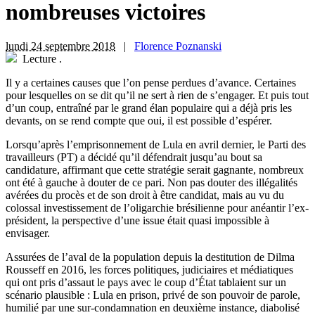
nombreuses victoires
lundi 24 septembre 2018
|
Florence Poznanski
Lecture
.
I
l y a certaines causes que l’on pense perdues d’avance. Certaines
pour lesquelles on se dit qu’il ne sert à rien de s’engager. Et puis tout
d’un coup, entraîné par le grand élan populaire qui a déjà pris les
devants, on se rend compte que oui, il est possible d’espérer.
Lorsqu’après l’emprisonnement de Lula en avril dernier, le Parti des
travailleurs (PT) a décidé qu’il défendrait jusqu’au bout sa
candidature, affirmant que cette stratégie serait gagnante, nombreux
ont été à gauche à douter de ce pari. Non pas douter des illégalités
avérées du procès et de son droit à être candidat, mais au vu du
colossal investissement de l’oligarchie brésilienne pour anéantir l’ex-
président, la perspective d’une issue était quasi impossible à
envisager.
Assurées de l’aval de la population depuis la destitution de Dilma
Rousseff en 2016, les forces politiques, judiciaires et médiatiques
qui ont pris d’assaut le pays avec le coup d’État tablaient sur un
scénario plausible : Lula en prison, privé de son pouvoir de parole,
humilié par une sur-condamnation en deuxième instance, diabolisé