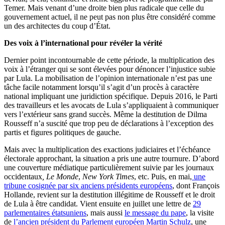
Temer. Mais venant d’une droite bien plus radicale que celle du
gouvernement actuel, il ne peut pas non plus être considéré comme
un des architectes du coup d’État.
Des voix à l’international pour révéler la vérité
Dernier point incontournable de cette période, la multiplication des
voix à l’étranger qui se sont élevées pour dénoncer l’injustice subie
par Lula. La mobilisation de l’opinion internationale n’est pas une
tâche facile notamment lorsqu’il s’agit d’un procès à caractère
national impliquant une juridiction spécifique. Depuis 2016, le Parti
des travailleurs et les avocats de Lula s’appliquaient à communiquer
vers l’extérieur sans grand succès. Même la destitution de Dilma
Rousseff n’a suscité que trop peu de déclarations à l’exception des
partis et figures politiques de gauche.
Mais avec la multiplication des exactions judiciaires et l’échéance
électorale approchant, la situation a pris une autre tournure. D’abord
une couverture médiatique particulièrement suivie par les journaux
occidentaux
, Le Monde
,
New York Times
, etc. Puis, en mai,
une
tribune cosignée par
six anciens présidents européens
, dont François
Hollande, revient sur la destitution illégitime de Rousseff et le droit
de Lula à être candidat. Vient ensuite en juillet une lettre de
29
parlementaires étatsuniens
, mais aussi
le message du pape
, la visite
de
l’ancien président du Parlement européen Martin Schulz
, une