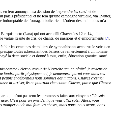
e, en leur annonçant sa décision de "
reprendre les rues
" et de
 palais présidentiel et ne fera qu’une campagne virtuelle, via Twitter,
orce indomptable de l’ouragan bolivarien. L’odeur des multitudes m’a
Barquisimeto (Lara) qui ont accueilli Chavez les 12 et 14 juillet
ne vague géante de cris, de chants, de passions et d’emportements
[
7
]
.
aiblir les centaines de milliers de sympathisants accourus le voir « en
 ; presque toutes adressaient des baisers de remerciement à un homme
ayé la dette sociale et donné à tous, enfin, éducation gratuite, santé
suis comme l’éternel retour de Nietzsche car, en réalité, je reviens de
l me faudra partir physiquement, je demeurerai parmi vous dans ces
ait peuple et désormais nous sommes des millions. Chavez c’est toi,
uisse m’arriver, ils ne pourront rien contre Chavez, parce que Chavez
arti qui n’ont pas tenu les promesses faites aux citoyens : "
Je suis
neur. C’est pour un président que vous allez voter.
Alors, vous
ous tromper ou de mal faire les choses, mais nous, nous avons, dans