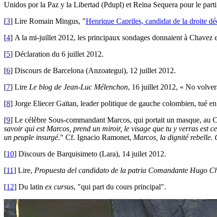
Unidos por la Paz y la Libertad (Pdupl) et Reina Sequera pour le part
[
3
]
Lire Romain Mingus, "
Henrique Capriles, candidat de la droite 
[
4
]
A la mi-juillet 2012, les principaux sondages donnaient à Chavez e
[
5
]
Déclaration du 6 juillet 2012.
[
6
]
Discours de Barcelona (Anzoategui), 12 juillet 2012.
[
7
]
Lire
Le blog de Jean-Luc Mélenchon
, 16 juillet 2012, « No volve
[
8
]
Jorge Eliecer Gaïtan, leader politique de gauche colombien, tué en
[
9
]
Le célèbre Sous-commandant Marcos, qui portait un masque, au Chia
savoir qui est Marcos, prend un miroir, le visage que tu y verras est 
un peuple insurgé
." Cf. Ignacio Ramonet,
Marcos, la dignité rebelle
[
10
]
Discours de Barquisimeto (Lara), 14 juilet 2012.
[
11
]
Lire,
Propuesta del candidato de la patria Comandante Hugo Chá
[
12
]
Du latin
ex cursus
, "qui part du cours principal".