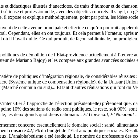
et didactiques illustrés d’anecdotes, de traits d’humour et de chansons
t sérieuse et professionnelle, avec des objectifs concrets. Il s’agit, en g
e, il expose et explique méthodiquement, point par point, les idées-so
ouvent de cette avenue principale et effectue ce qu’on pourrait appeler 
tral. Cependant, elles en ont toujours. Et cela permet à l’orateur, aprè
t où il l’avait quitté. Ce qui produit, de façon subliminale, un prodigieux
 politiques de démolition de l’Etat-providence actuellement à l’œuvre a
ateur de Mariano Rajoy) et les compare aux grandes avancées sociales 
atière de politiques d’intégration régionale, de considérables réussites 
ucre (Système unique de compensation régionale), de la Unasur (Union
 (Marché commun du sud)... Et tant d’autres réalisations qui font du V
tensifier à l’approche de l’élection présidentielle) prétendent que, dans
’à peine 10% des stations de radio sont publiques, le reste, soit 90%, son
ite, les deux grands quotidiens nationaux -
El Universal
,
El Nacional
- 
nement concerne essentiellement le domaine social : santé, alimentation,
t consacre 42,5% du budget de l’Etat aux politiques sociales. Résultat :
deux. L’analphabétisme a été éradiqué. Le nombre de professeurs des écol