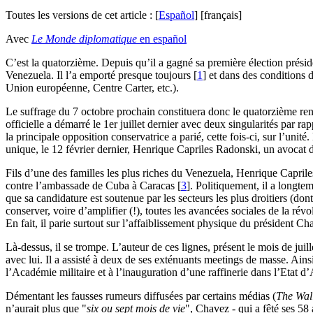
Toutes les versions de cet article :
[
Español
]
[français]
Avec
Le Monde diplomatique
en español
C
’est la quatorzième. Depuis qu’il a gagné sa première élection prési
Venezuela. Il l’a emporté presque toujours
[
1
]
et dans des conditions d
Union européenne, Centre Carter, etc.).
Le suffrage du 7 octobre prochain constituera donc le quatorzième ren
officielle a démarré le 1er juillet dernier avec deux singularités par
la principale opposition conservatrice a parié, cette fois-ci, sur l’u
unique, le 12 février dernier, Henrique Capriles Radonski, un avocat 
Fils d’une des familles les plus riches du Venezuela, Henrique Capriles
contre l’ambassade de Cuba à Caracas
[
3
]
. Politiquement, il a longte
que sa candidature est soutenue par les secteurs les plus droitiers (d
conserver, voire d’amplifier (!), toutes les avancées sociales de la rév
En fait, il parie surtout sur l’affaiblissement physique du président Ch
Là-dessus, il se trompe. L’auteur de ces lignes, présent le mois de juil
avec lui. Il a assisté à deux de ses exténuants meetings de masse. Ainsi
l’Académie militaire et à l’inauguration d’une raffinerie dans l’Etat d
Démentant les fausses rumeurs diffusées par certains médias (
The Wall
n’aurait plus que "
six ou sept mois de vie
", Chavez - qui a fêté ses 58 