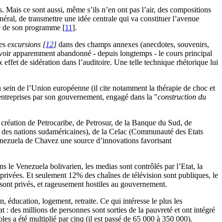
. Mais ce sont aussi, même s’ils n’en ont pas l’air, des compositions
énéral, de transmettre une idée centrale qui va constituer l’avenue
cle de son programme
[
11
]
.
des
excursions
[
12
]
dans des champs annexes (anecdotes, souvenirs,
s avoir apparemment abandonné - depuis longtemps - le cours principal
 effet de sidération dans l’auditoire. Une telle technique rhétorique lui
u sein de l’Union européenne (il cite notamment la thérapie de choc et
entreprises par son gouvernement, engagé dans la "
construction du
: création de Petrocaribe, de Petrosur, de la Banque du Sud, de
 des nations sudaméricaines), de la Celac (Communauté des Etats
enezuela de Chavez une source d’innovations favorisant
 le Venezuela bolivarien, les medias sont contrôlés par l’Etat, la
t privées. Et seulement 12% des chaînes de télévision sont publiques, le
sont privés, et rageusement hostiles au gouvernement.
 éducation, logement, retraite. Ce qui intéresse le plus les
 des millions de personnes sont sorties de la pauvreté et ont intégré
es a été multiplié par cinq (il est passé de 65 000 à 350 000).