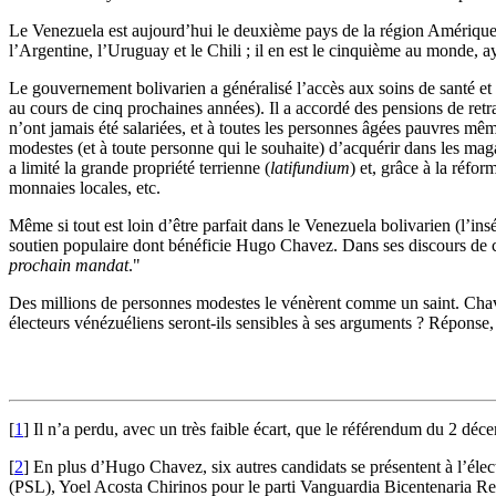
Le Venezuela est aujourd’hui le deuxième pays de la région Amérique 
l’Argentine, l’Uruguay et le Chili ; il en est le cinquième au monde,
Le gouvernement bolivarien a généralisé l’accès aux soins de santé et à 
au cours de cinq prochaines années). Il a accordé des pensions de retr
n’ont jamais été salariées, et à toutes les personnes âgées pauvres même
modestes (et à toute personne qui le souhaite) d’acquérir dans les mag
a limité la grande propriété terrienne (
latifundium
) et, grâce à la réf
monnaies locales, etc.
Même si tout est loin d’être parfait dans le Venezuela bolivarien (l’ins
soutien populaire dont bénéficie Hugo Chavez. Dans ses discours de ca
prochain mandat
."
Des millions de personnes modestes le vénèrent comme un saint. Chavez
électeurs vénézuéliens seront-ils sensibles à ses arguments ? Réponse,
[
1
]
Il n’a perdu, avec un très faible écart, que le référendum du 2 déc
[
2
]
En plus d’Hugo Chavez, six autres candidats se présentent à l’él
(PSL), Yoel Acosta Chirinos pour le parti Vanguardia Bicentenaria 