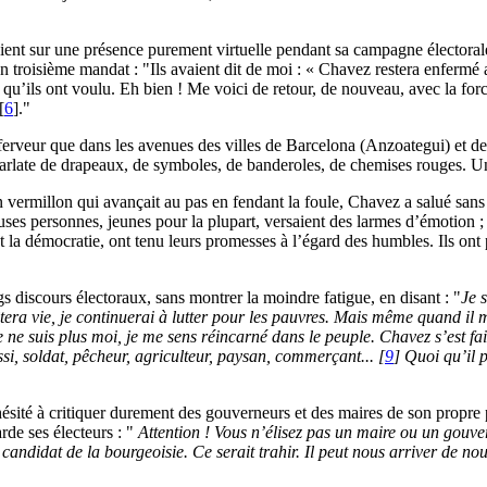
riaient sur une présence purement virtuelle pendant sa campagne électoral
 troisième mandat : "Ils avaient dit de moi : « Chavez restera enfermé au
nt qu’ils ont voulu. Eh bien ! Me voici de retour, de nouveau, avec la f
[
6
]
."
ferveur que dans les avenues des villes de Barcelona (Anzoategui) et de 
carlate de drapeaux, de symboles, de banderoles, de chemises rouges. U
vermillon qui avançait au pas en fendant la foule, Chavez a salué sans f
uses personnes, jeunes pour la plupart, versaient des larmes d’émotion
 la démocratie, ont tenu leurs promesses à l’égard des humbles. Ils ont p
 discours électoraux, sans montrer la moindre fatigue, en disant : "
Je 
rêtera vie, je continuerai à lutter pour les pauvres. Mais même quand i
e ne suis plus moi, je me sens réincarné dans le peuple. Chavez s’est f
ssi, soldat, pêcheur, agriculteur, paysan, commerçant...
[
9
]
Quoi qu’il p
ésité à critiquer durement des gouverneurs et des maires de son propre p
arde ses électeurs : "
Attention ! Vous n’élisez pas un maire ou un gouver
e candidat de la bourgeoisie. Ce serait trahir. Il peut nous arriver de n