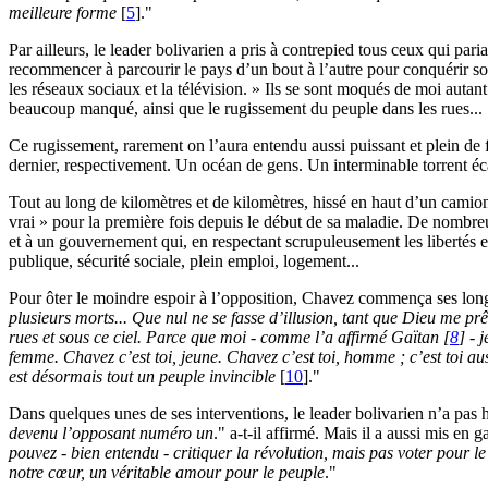
meilleure forme
[
5
]
."
Par ailleurs, le leader bolivarien a pris à contrepied tous ceux qui pa
recommencer à parcourir le pays d’un bout à l’autre pour conquérir son
les réseaux sociaux et la télévision. » Ils se sont moqués de moi auta
beaucoup manqué, ainsi que le rugissement du peuple dans les rues...
Ce rugissement, rarement on l’aura entendu aussi puissant et plein de 
dernier, respectivement. Un océan de gens. Un interminable torrent é
Tout au long de kilomètres et de kilomètres, hissé en haut d’un camion 
vrai » pour la première fois depuis le début de sa maladie. De nombre
et à un gouvernement qui, en respectant scrupuleusement les libertés et
publique, sécurité sociale, plein emploi, logement...
Pour ôter le moindre espoir à l’opposition, Chavez commença ses longs
plusieurs morts... Que nul ne se fasse d’illusion, tant que Dieu me p
rues et sous ce ciel. Parce que moi - comme l’a affirmé Gaïtan
[
8
]
- j
femme. Chavez c’est toi, jeune. Chavez c’est toi, homme ; c’est toi au
est désormais tout un peuple invincible
[
10
]
."
Dans quelques unes de ses interventions, le leader bolivarien n’a pas h
devenu l’opposant numéro un
." a-t-il affirmé. Mais il a aussi mis en g
pouvez - bien entendu - critiquer la révolution, mais pas voter pour l
notre cœur, un véritable amour pour le peuple
."