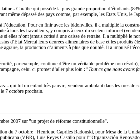
latine - Caraïbe qui possède la plus grande proportion d’étudiants (83
 ayant même dépassé des pays comme, par exemple, les Etats-Unis, le Ja
l’éducation. Pour en finir avec les bidonvilles, il a multiplié la constr
aite à tous les travailleurs, y compris à ceux du secteur informel (vende
 si elles n’ont jamais cotisé à une caisse de retraite. Il a multiplié le 
asins d’Etat Mercal leurs denrées alimentaires de base et les produits 
orme agraire, la production d’aliments à plus que doublé. Il a impulsé l
écurité, par exemple, continue d’être un véritable problème non résolu), 
mpagne, celui-ci promet d’aller plus loin : "
Tout ce que nous avons fai
 - qui fut un enfant très pauvre, vendeur ambulant dans les rues de son
 le 7 octobre prochain.
embre 2007 sur "un projet de réforme constitutionnelle".
ection du 7 octobre : Henrique Capriles Radonski, pour Mesa de la Unid
Republicana (VBR), Luis Reyes Castillo pour l’“Organización Renovado