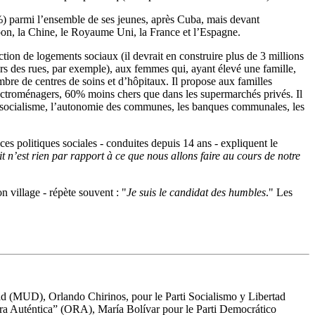
%) parmi l’ensemble de ses jeunes, après Cuba, mais devant
pon, la Chine, le Royaume Uni, la France et l’Espagne.
uction de logements sociaux (il devrait en construire plus de 3 millions
urs des rues, par exemple), aux femmes qui, ayant élevé une famille,
nombre de centres de soins et d’hôpitaux. Il propose aux familles
électroménagers, 60% moins chers que dans les supermarchés privés. Il
’écosocialisme, l’autonomie des communes, les banques communales, les
ces politiques sociales - conduites depuis 14 ans - expliquent le
t n’est rien par rapport à ce que nous allons faire au cours de notre
 village - répète souvent : "
Je suis le candidat des humbles
." Les
ad (MUD), Orlando Chirinos, pour le Parti Socialismo y Libertad
ra Auténtica” (ORA), María Bolívar pour le Parti Democrático