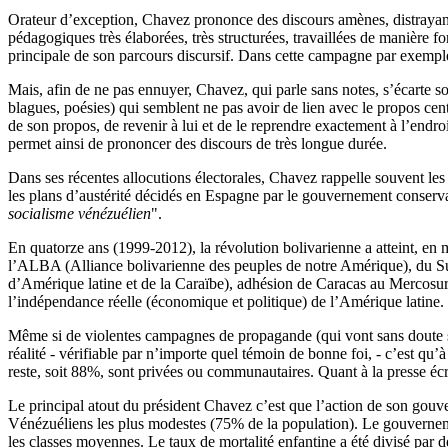
Orateur d’exception, Chavez prononce des discours amènes, distrayants 
pédagogiques très élaborées, très structurées, travaillées de manière for
principale de son parcours discursif. Dans cette campagne par exempl
Mais, afin de ne pas ennuyer, Chavez, qui parle sans notes, s’écarte s
blagues, poésies) qui semblent ne pas avoir de lien avec le propos cen
de son propos, de revenir à lui et de le reprendre exactement à l’endroi
permet ainsi de prononcer des discours de très longue durée.
Dans ses récentes allocutions électorales, Chavez rappelle souvent les
les plans d’austérité décidés en Espagne par le gouvernement conserv
socialisme vénézuélien
".
En quatorze ans (1999-2012), la révolution bolivarienne a atteint, en m
l’ALBA (Alliance bolivarienne des peuples de notre Amérique), du S
d’Amérique latine et de la Caraïbe), adhésion de Caracas au Mercosur
l’indépendance réelle (économique et politique) de l’Amérique latine.
Même si de violentes campagnes de propagande (qui vont sans doute s’in
réalité - vérifiable par n’importe quel témoin de bonne foi, - c’est qu
reste, soit 88%, sont privées ou communautaires. Quant à la presse écr
Le principal atout du président Chavez c’est que l’action de son gouver
Vénézuéliens les plus modestes (75% de la population). Le gouvernemen
les classes moyennes. Le taux de mortalité enfantine a été divisé par 