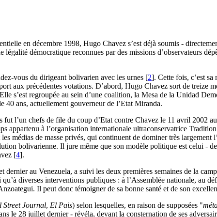
dentielle en décembre 1998, Hugo Chavez s’est déjà soumis - directement 
e légalité démocratique reconnues par des missions d’observateurs dépê
dez-vous du dirigeant bolivarien avec les urnes
[
2
]
. Cette fois, c’est s
 rapport aux précédentes votations. D’abord, Hugo Chavez sort de treize m
nité. Elle s’est regroupée au sein d’une coalition, la Mesa de la Unidad
de 40 ans, actuellement gouverneur de l’Etat Miranda.
 fut l’un chefs de file du coup d’Etat contre Chavez le 11 avril 2002 au 
mps appartenu à l’organisation internationale ultraconservatrice Tradition
ont les médias de masse privés, qui continuent de dominer très largement
olution bolivarienne. Il jure même que son modèle politique est celui - de
avez
[
4
]
.
let dernier au Venezuela, a suivi les deux premières semaines de la campa
 qu’à diverses interventions publiques : à l’Assemblée nationale, au défil
’Anzoategui. Il peut donc témoigner de sa bonne santé et de son excellen
 Street Journal
,
El Pais
) selon lesquelles, en raison de supposées "
méta
ans le 28 juillet dernier - révéla, devant la consternation de ses adversair