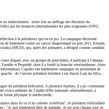
ou indirectement - treize fois au suffrage des électeurs du
chées par les instances internationales les plus exigeantes (ONU,
a réélection à la présidence qui est en jeu. La campagne électorale
ois de traitement contre un cancer diagnostiqué en juin 2011. Ensuite,
 Democratica (MUD), qui, après des primaires, a désigné comme candidat
cours duquel, avec un groupe de putschistes, il participa à l’attaque
, Famille et Propriété, dont il a fondé la branche vénézuélienne. Alors
 l’information), Capriles fait habilement campagne en promettant de
 gauche - de l’ancien président brésilien Luiz Inacio Lula da Silva...
gne du président bolivarien. A plusieurs reprises, il a pu s’entretenir
é civico-militaire du 5 juillet (Fête nationale vénézuélienne), à
te forme physique et intellectuelle.
stases dans les os et la colonne vertébrale
", le président vénézuélien
es : "
Je suis totalement libre de maladie. Je me sens chaque jour en