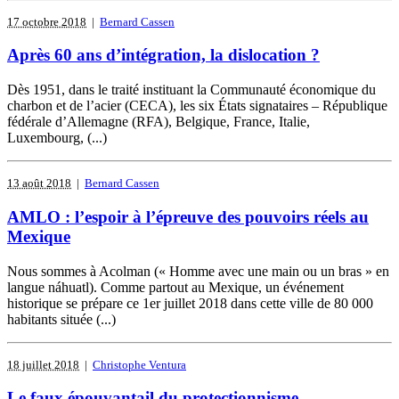
17 octobre 2018
|
Bernard Cassen
Après 60 ans d’intégration, la dislocation ?
Dès 1951, dans le traité instituant la Communauté économique du
charbon et de l’acier (CECA), les six États signataires – République
fédérale d’Allemagne (RFA), Belgique, France, Italie,
Luxembourg, (...)
13 août 2018
|
Bernard Cassen
AMLO : l’espoir à l’épreuve des pouvoirs réels au
Mexique
Nous sommes à Acolman (« Homme avec une main ou un bras » en
langue náhuatl). Comme partout au Mexique, un événement
historique se prépare ce 1er juillet 2018 dans cette ville de 80 000
habitants située (...)
18 juillet 2018
|
Christophe Ventura
Le faux épouvantail du protectionnisme