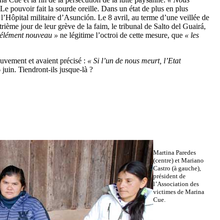
Le pouvoir fait la sourde oreille. Dans un état de plus en plus
à l’Hôpital militaire d’Asunción. Le 8 avril, au terme d’une veillée de
rième jour de leur grève de la faim, le tribunal de Salto del Guairá,
élément nouveau »
ne légitime l’octroi de cette mesure, que
« les
ouvement et avaient précisé :
« Si l’un de nous meurt, l’Etat
juin. Tiendront-ils jusque-là ?
Martina Paredes
(centre) et Mariano
Castro (à gauche),
président de
l’Association des
victimes de Marina
Cue.