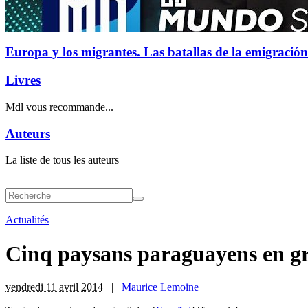
Europa y los migrantes. Las batallas de la emigración
Livres
Mdl vous recommande...
Auteurs
La liste de tous les auteurs
Actualités
Cinq paysans paraguayens en g
vendredi 11 avril 2014
|
Maurice Lemoine