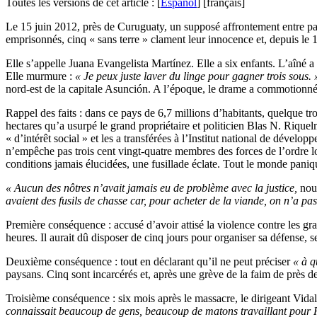
Toutes les versions de cet article :
[
Español
]
[français]
Le 15 juin 2012, près de Curuguaty, un supposé affrontement entre pays
emprisonnés, cinq « sans terre » clament leur innocence et, depuis le 1
E
lle s’appelle Juana Evangelista Martínez. Elle a six enfants. L’aîné a 
Elle murmure :
« Je peux juste laver du linge pour gagner trois sous. 
nord-est de la capitale Asunción. A l’époque, le drame a commotionné 
Rappel des faits : dans ce pays de 6,7 millions d’habitants, quelque tr
hectares qu’a usurpé le grand propriétaire et politicien Blas N. Rique
« d’intérêt social » et les a transférées à l’Institut national de dévelo
n’empêche pas trois cent vingt-quatre membres des forces de l’ordre l
conditions jamais élucidées, une fusillade éclate. Tout le monde paniq
« Aucun des nôtres n’avait jamais eu de problème avec la justice,
nous
avaient des fusils de chasse car, pour acheter de la viande, on n’a pas
Première conséquence : accusé d’avoir attisé la violence contre les gra
heures. Il aurait dû disposer de cinq jours pour organiser sa défense, s
Deuxième conséquence : tout en déclarant qu’il ne peut préciser
« à q
paysans. Cinq sont incarcérés et, après une grève de la faim de près d
Troisième conséquence : six mois après le massacre, le dirigeant Vida
connaissait beaucoup de gens, beaucoup de matons travaillant pour Riqu