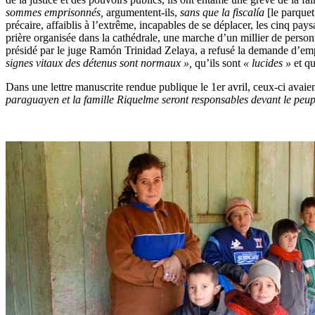
sommes emprisonnés,
argumentent-ils,
sans que la fiscalía
[le parque
précaire, affaiblis à l’extrême, incapables de se déplacer, les cinq pay
prière organisée dans la cathédrale, une marche d’un millier de personne
présidé par le juge Ramón Trinidad Zelaya, a refusé la demande d’emp
signes vitaux des détenus sont normaux »,
qu’ils sont
« lucides »
et qu
Dans une lettre manuscrite rendue publique le 1er avril, ceux-ci avai
paraguayen et la famille Riquelme seront responsables devant le peupl