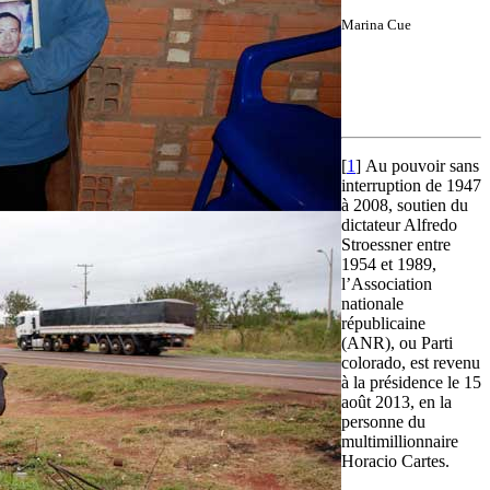
Marina Cue
[
1
]
Au pouvoir sans
interruption de 1947
à 2008, soutien du
dictateur Alfredo
Stroessner entre
1954 et 1989,
l’Association
nationale
républicaine
(ANR), ou Parti
colorado, est revenu
à la présidence le 15
août 2013, en la
personne du
multimillionnaire
Horacio Cartes.