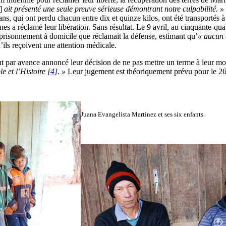
t]
ait présenté une seule preuve sérieuse démontrant notre culpabilité. »
sans, qui ont perdu chacun entre dix et quinze kilos, ont été transportés 
s a réclamé leur libération. Sans résultat. Le 9 avril, au cinquante-quat
risonnement à domicile que réclamait la défense, estimant qu’
« aucun 
’ils reçoivent une attention médicale.
ent par avance annoncé leur décision de ne pas mettre un terme à leur m
e et l’Histoire
[
4
]
. »
Leur jugement est théoriquement prévu pour le 26 
Juana Evangelista Martinez et ses six enfants.