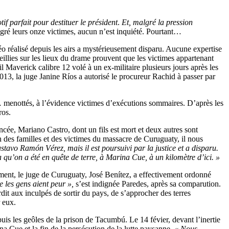
if parfait pour destituer le président
.
Et, malgré la pression
gré leurs onze victimes, aucun n’est inquiété. Pourtant…
déo réalisé depuis les airs a mystérieusement disparu. Aucune expertise
eillies sur les lieux du drame prouvent que les victimes appartenant
 Maverick calibre 12 volé à un ex-militaire plusieurs jours après les
 2013, la juge Janine Ríos a autorisé le procureur Rachid à passer par
 menottés, à l’évidence victimes d’exécutions sommaires. D’après les
ros.
ncée, Mariano Castro, dont un fils est mort et deux autres sont
es familles et des victimes du massacre de Curuguaty, il nous
ustavo Ramón Vérez, mais il est poursuivi par la justice et a disparu.
 qu’on a été en quête de terre, à Marina Cue, à un kilomètre d’ici. »
ement, le juge de Curuguaty, José Benítez, a effectivement ordonné
e les gens aient peur »,
s’est indignée Paredes, après sa comparution.
rdit aux inculpés de sortir du pays, de s’approcher des terres
 eux.
s les geôles de la prison de Tacumbú. Le 14 févier, devant l’inertie
ina Cue et la fin de la persécution de la lutte paysanne.
« Nous