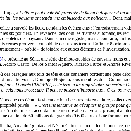
ent Lugo,
« l’affaire peut avoir été préparée de façon à disposer d’un mot
rès lui, les paysans ont tendu une embuscade aux policiers. »
Dont, mal
police a survolé les lieux, pendant les événements : l’enregistrement vi
er les six policiers. En revanche, des douilles d’armes automatiques recu
obsolètes des paysans. Dans le même registre, mais à contrario, un fusil
ments censés prouver la culpabilité des « sans terre ». Enfin, le 8 octobre
ntreusement « oublié » de joindre aux autres éléments de l’investigation.
3
]
a présenté au Sénat une série de photographies de paysans morts et…
a, Adolfo Castro, De los Santos Agüero, Ricardo Frutos et Andrés Rive
où des baraques aux toits de tôle et des bananiers bordent une piste défo
 d’un autre voisin, Domingo Noguera, tous membres de la Commission d
vingt ans. D’après l’INDERT, cette terre a un propriétaire, un certain G
 et cela nous préoccupe. Il peut se passer n’importe quoi. C’est pour ça
Alors que ces démunis vivent de huit hectares mis en culture, collectiv
e propriété privée ».
« C’est une tentative de décapiter le groupe pour qu
us d’un demi pas : accordant une mesure alternative à la prison, il a inte
é une caution de 60 millions de guaranis (9 600 euros). Une fortune pour
alba, Arnaldo Quintana et Néstor Catro – clament leur innocence, depui
im indéfinie pour réclamer leur liberté, la récupération des terres de Mar