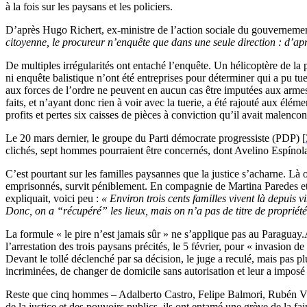
à la fois sur les paysans et les policiers.
D’après Hugo Richert, ex-ministre de l’action sociale du gouvernem
citoyenne, le procureur n’enquête que dans une seule direction : d’ap
De multiples irrégularités ont entaché l’enquête. Un hélicoptère de la 
ni enquête balistique n’ont été entreprises pour déterminer qui a pu tu
aux forces de l’ordre ne peuvent en aucun cas être imputées aux armes 
faits, et n’ayant donc rien à voir avec la tuerie, a été rajouté aux élé
profits et pertes six caisses de pièces à conviction qu’il avait malenco
Le 20 mars dernier, le groupe du Parti démocrate progressiste (PDP)
[
clichés, sept hommes pourraient être concernés, dont Avelino Espínol
C’est pourtant sur les familles paysannes que la justice s’acharne. Là 
emprisonnés, survit péniblement. En compagnie de Martina Paredes et
expliquait, voici peu :
« Environ trois cents familles vivent là depuis 
Donc, on a “récupéré” les lieux, mais on n’a pas de titre de propriété
La formule « le pire n’est jamais sûr » ne s’applique pas au Paraguay.
l’arrestation des trois paysans précités, le 5 février, pour « invasion d
Devant le tollé déclenché par sa décision, le juge a reculé, mais pas pl
incriminées, de changer de domicile sans autorisation et leur a impos
Reste que cinq hommes – Adalberto Castro, Felipe Balmori, Rubén Vill
de la justice et des pouvoirs publics, ils ont entamé une grève de la fa