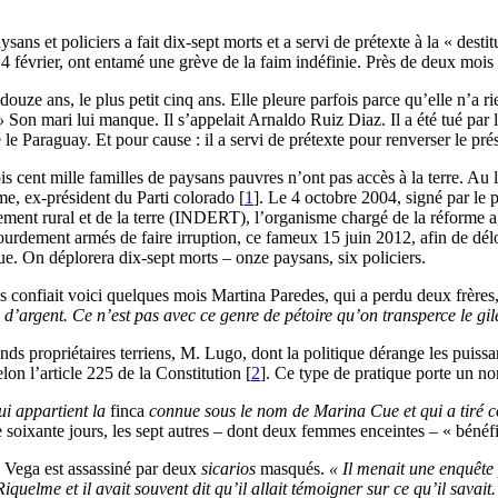
ans et policiers a fait dix-sept morts et a servi de prétexte à la « dest
4 février, ont entamé une grève de la faim indéfinie. Près de deux mois pl
douze ans, le plus petit cinq ans. Elle pleure parfois parce qu’elle n’a r
»
Son mari lui manque. Il s’appelait Arnaldo Ruiz Diaz. Il a été tué par 
le Paraguay. Et pour cause : il a servi de prétexte pour renverser le p
ois cent mille familles de paysans pauvres n’ont pas accès à la terre. A
lme, ex-président du Parti colorado
[
1
]
. Le 4 octobre 2004, signé par le 
ppement rural et de la terre (INDERT), l’organisme chargé de la réforme ag
ourdement armés de faire irruption, ce fameux 15 juin 2012, afin de dél
ue. On déplorera dix-sept morts – onze paysans, six policiers.
 confiait voici quelques mois Martina Paredes, qui a perdu deux frères,
 d’argent. Ce n’est pas avec ce genre de pétoire qu’on transperce le gile
nds propriétaires terriens, M. Lugo, dont la politique dérange les puissa
elon l’article 225 de la Constitution
[
2
]
. Ce type de pratique porte un no
ui appartient la
finca
connue sous le nom de Marina Cue et qui a tiré con
e soixante jours, les sept autres – dont deux femmes enceintes – « bénéf
l Vega est assassiné par deux
sicarios
masqués.
« Il menait une enquête
elme et il avait souvent dit qu’il allait témoigner sur ce qu’il savait