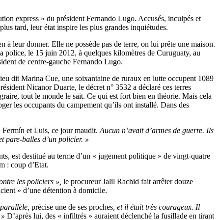
itution express » du président Fernando Lugo. Accusés, inculpés et
us tard, leur état inspire les plus grandes inquiétudes.
ien à leur donner. Elle ne possède pas de terre, on lui prête une maison.
la police, le 15 juin 2012, à quelques kilomètres de Curuguaty, au
résident de centre-gauche Fernando Lugo.
u lieu dit Marina Cue, une soixantaine de ruraux en lutte occupent 1089
président Nicanor Duarte, le décret n° 3532 a déclaré ces terres
raire, tout le monde le sait. Ce qui est fort bien en théorie. Mais cela
oger les occupants du campement qu’ils ont installé. Dans des
 Fermín et Luis, ce jour maudit.
Aucun n’avait d’armes de guerre. Ils
t pare-balles d’un policier. »
nts, est destitué au terme d’un « jugement politique » de vingt-quatre
m : coup d’Etat.
tre les policiers »,
le procureur Jalil Rachid fait arrêter douze
icient » d’une détention à domicile.
 parallèle,
précise une de ses proches,
et il était très courageux.
Il
. »
D’après lui, des « infiltrés » auraient déclenché la fusillade en tirant