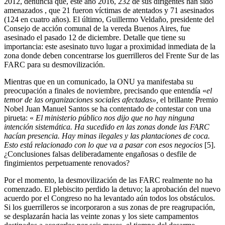
2012, denuncia que, este año 2016, 232 de sus dirigentes han sido
amenazados , que 21 fueron víctimas de atentados y 71 asesinados
(124 en cuatro años). El último, Guillermo Veldaño, presidente del
Consejo de acción comunal de la vereda Buenos Aires, fue
asesinado el pasado 12 de diciembre. Detalle que tiene su
importancia: este asesinato tuvo lugar a proximidad inmediata de la
zona donde deben concentrarse los guerrilleros del Frente Sur de las
FARC para su desmovilización.
Mientras que en un comunicado, la ONU ya manifestaba su
preocupación a finales de noviembre, precisando que entendía «
el
temor de las organizaciones sociales afectadas»,
el brillante Premio
Nobel Juan Manuel Santos se ha contentado de contestar con una
pirueta: «
El ministerio público nos dijo que no hay ninguna
intención sistemática. Ha sucedido en las zonas donde las FARC
hacían presencia. Hay minas ilegales y las plantaciones de coca.
Esto está relacionado con lo que va a pasar con esos negocios
[5].
¿Conclusiones falsas deliberadamente engañosas o desfile de
fingimientos perpetuamente renovados?
Por el momento, la desmovilización de las FARC realmente no ha
comenzado. El plebiscito perdido la detuvo; la aprobación del nuevo
acuerdo por el Congreso no ha levantado aún todos los obstáculos.
Si los guerrilleros se incorporaron a sus zonas de pre reagrupación,
se desplazarán hacia las veinte zonas y los siete campamentos