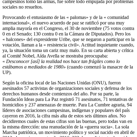
campesinos tomó las armas, fue sobre todo empujada por problemas
sociales no resueltos.
Provocando el entusiasmo de las « palomas» y de la « comunidad
internacional», el nuevo acuerdo de paz se ratificó por una muy
amplia mayoría en el Congreso, el 30 de noviembre (75 votos contra
0 en el Senado; 130 contra 0 en la Cámara de Diputados). Pero los
« halcones» del expresidente Uribe, que se negaron a participar en la
votación, llaman a la « resistencia civil». Actitud inquietante cuando,
ya, la situación toma un cariz muy malo. En su carta abierta y crítica
al Comité Nobel, Aída Avella se mostraba preocupaba:
«
Desconocer [así] la realidad nos hace tan frágiles como lo
estábamos a mediados de 1980»
(cuando comenzó la masacre de la
UP).
Según la oficina local de las Naciones Unidas (ONU), fueron
asesinados 57 activistas de organizaciones sociales y defensa de los
derechos humanos desde comienzos del año. Por su parte, la
Fundación Ideas para La Paz registró 71 asesinatos, 71 tentativas de
homicidios y 237 amenazas de muerte. Para La Cumbre agraria, 94
líderes de asociaciones campesinas, indígenas y populares del país
cayeron en 2016, la cifra más alta de estos seis últimos años. No
decidiremos cuales de estas cifras son las buenas, pero todas van en
la misma dirección: una reanudación de la «guerra sucia». La sola
Marcha patriótica, un movimiento político y social nacido en abril de