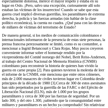
especialmente dolorosa, merece el mayor respeto y estaba en su
lugar en Oslo. ¡Pero, salvo una excepción, curiosamente allí solo
estaban las víctimas de los insurrectos! Cuando se sabe que esta
guerra cruel implicó diversas guerrillas, los paramilitares de extrema
derecha, la policía y las fuerzas armadas (sin hablar de la clase
político económica), la cuenta no cuadra. ¿Qué pasa con las decenas
de millares de víctimas del terrorismo de Estado?
De manera general, si los medios de comunicación colombianos e
internacionales informaron de la presencia de estas siete personas, la
prensa francesa perezosamente se limitó, como es su costumbre, a
mencionar a Ingrid Betancourt y Clara Rojas. Muy pocos creyeron
conveniente informar sobre el homenaje rendido por la
vicepresidenta del Comité noruego del Nobel, Berit Reiss-Andersen,
al trabajo del Centro Nacional de Memoria Histórica (CNMH)
colombiano para reconstruir la historia de quienes han vivido la
guerra en carne propia [2]. Para quienes tuvieron la molestia de leer
el informe de la CNMH, este menciona que entre otros crímenes,
más de 2.000 masacres de civiles tuvieron lugar en Colombia desde
principios de la década de 1980 [3].Cerca de 300 de estos asesinatos
han sido perpetrados por la guerrilla de las FARC o del Ejército de
Liberación Nacional (ELN), más de 1.000 por los grupos
paramilitares y cerca de 300 por las fuerzas de seguridad. Por un
lado 300, y del otro 1.300, ¡sabiendo que la consanguinidad entre
militares y paramilitares es un hecho ya comprobado! Sin relativizar