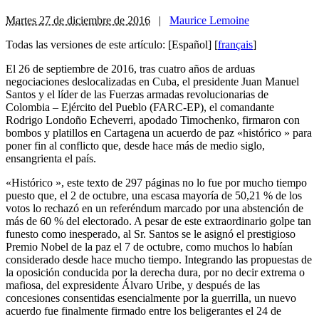
Martes 27 de diciembre de 2016
|
Maurice Lemoine
Todas las versiones de este artículo:
[Español]
[
français
]
E
l 26 de septiembre de 2016, tras cuatro años de arduas
negociaciones deslocalizadas en Cuba, el presidente Juan Manuel
Santos y el líder de las Fuerzas armadas revolucionarias de
Colombia – Ejército del Pueblo (FARC-EP), el comandante
Rodrigo Londoño Echeverri, apodado Timochenko, firmaron con
bombos y platillos en Cartagena un acuerdo de paz «histórico » para
poner fin al conflicto que, desde hace más de medio siglo,
ensangrienta el país.
«Histórico », este texto de 297 páginas no lo fue por mucho tiempo
puesto que, el 2 de octubre, una escasa mayoría de 50,21 % de los
votos lo rechazó en un referéndum marcado por una abstención de
más de 60 % del electorado. A pesar de este extraordinario golpe tan
funesto como inesperado, al Sr. Santos se le asignó el prestigioso
Premio Nobel de la paz el 7 de octubre, como muchos lo habían
considerado desde hace mucho tiempo. Integrando las propuestas de
la oposición conducida por la derecha dura, por no decir extrema o
mafiosa, del expresidente Álvaro Uribe, y después de las
concesiones consentidas esencialmente por la guerrilla, un nuevo
acuerdo fue finalmente firmado entre los beligerantes el 24 de