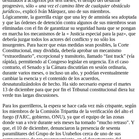
destinados a acogerlos por seis meses, el tiempo del desarme
progresivo, sólo
« una vez el camino libre de cualquier obstáculo
jurídico»
, explicó Iván Márquez, uno de sus miembros.
Lógicamente, la guerrilla exige que una ley de amnistía sea adoptada
y que las órdenes de detención contra algunos de sus miembros sean
eliminadas con el fin de garantizar su seguridad hasta que se pongan
en marcha los mecanismos de la « Justicia especial para la paz», que
debería juzgar todos los actores del conflicto y no sólo los
insurgentes. Para hacer que estas medidas sean posibles, la Corte
Constitucional, muy dividida, debería aprobar un mecanismo
“extraordinario”, excepcional y transitorio, llamado “fast track” (vía
rápida), permitiendo al Congreso legislar en urgencia. En el caso
contrario, el Senado y la Cámara discutirían en sesión ordinaria,
durante varios meses, o incluso un año, y podrían eventualmente
cambiar la esencia y el contenido de los acuerdos,
desnaturalizándolos de hecho. Ha sido necesario esperar el martes
13 de diciembre para que por fin el Tribunal constitucional diera luz
verde tras largas discusiones.
Para los guerrilleros, la espera se hace cada vez más crispante, según
los miembros de la Comisión Tripartita de la verificación del alto el
fuego (FARC, gobierno, ONU), ya que el equipo de las zonas
donde van a vivir durante seis meses ha tomado "mucho retraso". Y
que, el 10 de diciembre, denunciaron la presencia de sesenta
paramilitares del Grupo de los Urabeños cerca de uno de sus