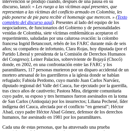
intervención se produjo cuando, después de una pausa en su
discurso, lanzó: «
Les ruego a las víctimas aquí presentes, que
representan a las víctimas del conflicto armado en Colombia, les
pido ponerse de pie para recibir el homenaje que merecen. » (
Texto
completo del discurso aquí
).
Presentes al lado del equipo de los
negociadores, de funcionarios del Gobierno y de personalidades
venidas de Colombia, siete víctimas emblemáticas aceptaron el
requerimiento, saludadas por una calurosa ovación: la colombo
francesa Ingrid Betancourt, rehén de los FARC durante más de seis
años; su compañera de infortunio, Clara Rojas, hoy diputada (por el
Partido Liberal y presidenta de la Comisión de Derechos Humanos
del Congreso); Leiner Palacios, sobreviviente de Bojayá (Chocó)
donde, en 2002, en una confrontación entre las FARC y los
paramilitares, 117 personas murieron por un disparo accidental de un
mortero artesanal de los guerrilleros a la iglesia donde se habían
refugiado; Fabiola Perdomo, cuyo marido Juan Carlos Narváez,
diputado regional del Valle del Cauca, fue ejecutado por la guerrilla,
tras cinco años de cautiverio; Pastora Mira, dirigente comunitaria
cuyo padre, su esposo y tres hermanos fueron asesinados en la toma
de San Carlos (Antioquia) por los insurrectos; Liliana Pechené, líder
indígena del Cauca, afectada por el conflicto “en general”; Héctor
Abad, cuyo padre Héctor Abad Gómez, defensor de los derechos
humanos, fue asesinado en 1981 por los paramilitares.
Cada una de estas personas, que ha atravesado una prueba