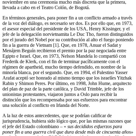
noviembre en una ceremonia mucho más discreta que la primera,
llevada a cabo en el Teatro Colón, de Bogotá.
En términos generales, para poner fin a un conflicto armado a través
de la voz del diálogo, es necesario ser dos. Es por ello que, en 1973,
el asesor especial del presidente de los USA, Henry Kissinger, y el
jefe de la delegación norvietnamita Le Duc Tho, fueron distinguidos
por el jurado del Nobel por su contribución al alto el fuego poniendo
fin a la guerra de Vietnam [1]. Que, en 1978, Anuar el Sadat y
Menájem Beguín recibieron el premio por la paz negociada entre
Egipto e Israel. Que, en 1973, Nelson Mandela lo compartió con
Frederik de Klerk, con el fin de terminar pacíficamente con el
régimen de apartheid, mucho tiempo defendido, en nombre de la
minoría blanca, por el segundo. Que, en 1994, el Palestino Yasser
Arafat aceptó ser honrado al mismo tiempo que los israelíes Yitzhak
Rabin y Shimon Peres. Por último, en 1998, John Hume, arquitecto
del plan de paz de la parte católica, y David Trimble, jefe de los
unionistas protestantes, viajaron juntos a Oslo para recibir la
distinción que los recompensaba por sus esfuerzos para encontrar
una solución al conflicto en Irlanda del Norte.
A la luz de estos antecedentes, que se podrían calificar de
jurisprudencia, hubiera sido lógico que, por las mismas razones que
el jefe del Estado colombiano – «
sus decididos esfuerzos para
poner fin a una guerra civil que dura desde más de cincuenta años»