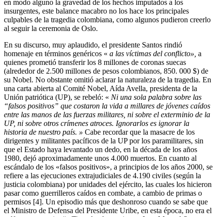
en modo alguno la gravedad de los hechos imputados a los
insurgentes, este balance macabro no los hace los principales
culpables de la tragedia colombiana, como algunos pudieron creerlo
al seguir la ceremonia de Oslo.
En su discurso, muy aplaudido, el presidente Santos rindió
homenaje en términos genéricos «
a las víctimas del conflicto»,
a
quienes prometió transferir los 8 millones de coronas suecas
(alrededor de 2.500 millones de pesos colombianos, 850. 000 $) de
su Nobel. No obstante omitió aclarar la naturaleza de la tragedia. En
una carta abierta al Comité Nobel, Aída Avella, presidenta de la
Unión patriótica (UP), se rebeló: «
Ni una sola palabra sobre las
“falsos positivos” que costaron la vida a millares de jóvenes caídos
entre las manos de las fuerzas militares, ni sobre el exterminio de la
UP, ni sobre otros crímenes atroces. Ignorarlos es ignorar la
historia de nuestro país. »
Cabe recordar que la masacre de los
dirigentes y militantes pacíficos de la UP por los paramilitares, sin
que el Estado haya levantado un dedo, en la década de los años
1980, dejó aproximadamente unos 4.000 muertos. En cuanto al
escándalo de los «falsos positivos», a principios de los años 2000, se
refiere a las ejecuciones extrajudiciales de 4.190 civiles (según la
justicia colombiana) por unidades del ejército, las cuales los hicieron
pasar como guerrilleros caídos en combate, a cambio de primas o
permisos [4]. Un episodio más que deshonroso cuando se sabe que
el Ministro de Defensa del Presidente Uribe, en esta época, no era el