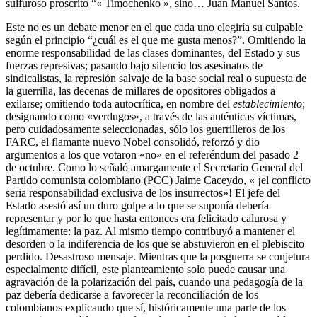
sulfuroso proscrito “« Timochenko », sino… Juan Manuel Santos.
Este no es un debate menor en el que cada uno elegiría su culpable
según el principio “¿cuál es el que me gusta menos?”. Omitiendo la
enorme responsabilidad de las clases dominantes, del Estado y sus
fuerzas represivas; pasando bajo silencio los asesinatos de
sindicalistas, la represión salvaje de la base social real o supuesta de
la guerrilla, las decenas de millares de opositores obligados a
exilarse; omitiendo toda autocrítica, en nombre del
establecimiento
;
designando como «verdugos», a través de las auténticas víctimas,
pero cuidadosamente seleccionadas, sólo los guerrilleros de los
FARC, el flamante nuevo Nobel consolidó, reforzó y dio
argumentos a los que votaron «no» en el referéndum del pasado 2
de octubre. Como lo señaló amargamente el Secretario General del
Partido comunista colombiano (PCC) Jaime Caceydo, « ¡el conflicto
seria responsabilidad exclusiva de los insurrectos»! El jefe del
Estado asestó así un duro golpe a lo que se suponía debería
representar y por lo que hasta entonces era felicitado calurosa y
legítimamente: la paz. Al mismo tiempo contribuyó a mantener el
desorden o la indiferencia de los que se abstuvieron en el plebiscito
perdido. Desastroso mensaje. Mientras que la posguerra se conjetura
especialmente difícil, este planteamiento solo puede causar una
agravación de la polarización del país, cuando una pedagogía de la
paz debería dedicarse a favorecer la reconciliación de los
colombianos explicando que sí, históricamente una parte de los