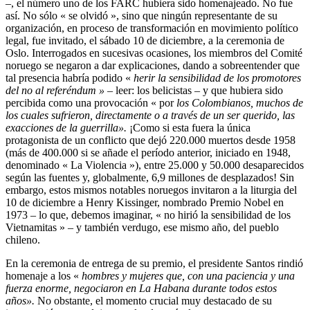
–
, el número uno de los FARC hubiera sido homenajeado. No fue
así. No sólo « se olvidó », sino que ningún representante de su
organización, en proceso de transformación en movimiento político
legal, fue invitado, el sábado 10 de diciembre, a la ceremonia de
Oslo. Interrogados en sucesivas ocasiones, los miembros del Comité
noruego se negaron a dar explicaciones, dando a sobreentender que
tal presencia habría podido «
herir la sensibilidad de los promotores
del no al referéndum »
– leer: los belicistas – y que hubiera sido
percibida como una provocación « por
los Colombianos, muchos de
los cuales sufrieron, directamente o a través de un ser querido, las
exacciones de la guerrilla».
¡Como si esta fuera la única
protagonista de un conflicto que dejó 220.000 muertos desde 1958
(más de 400.000 si se añade el período anterior, iniciado en 1948,
denominado « La Violencia »), entre 25.000 y 50.000 desaparecidos
según las fuentes y, globalmente, 6,9 millones de desplazados! Sin
embargo, estos mismos notables noruegos invitaron a la liturgia del
10 de diciembre a Henry Kissinger, nombrado Premio Nobel en
1973 – lo que, debemos imaginar, « no hirió la sensibilidad de los
Vietnamitas » – y también verdugo, ese mismo año, del pueblo
chileno.
En la ceremonia de entrega de su premio, el presidente Santos rindió
homenaje a los «
hombres y mujeres que, con una paciencia y una
fuerza enorme, negociaron en La Habana durante todos estos
años».
No obstante, el momento crucial muy destacado de su