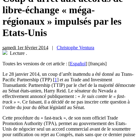
libre-échange « méga-
régionaux » impulsés par les
Etats-Unis
samedi 1er février 2014
|
Christophe Ventura
Lecture
.
Toutes les versions de cet article :
[
Español
]
[français]
L
e 28 janvier 2014, un coup d’arrêt inattendu a été donné au Trans-
Pacific Partnership (TPP)
[
1
]
et au Trade and Investment
Transatlantic Partnership (TTIP) par le chef de la majorité démocrate
au Sénat états-unien, Harry Reid. Le sénateur du Nevada a
effectivement annoncé publiquement : «
Je suis contre le « fast-
track »
». Ce faisant, il a décidé de ne pas inscrire cette question à
l’ordre du jour du débat législatif au Sénat.
Cette procédure du « fast-track », de son nom officiel Trade
Promotion Authority (TPA), permet au gouvernement des Etats-
Unis de négocier seul un accord commercial avant de le soumettre
pour ratification ou rejet au Congrès, mais sans que ce dernier puisse