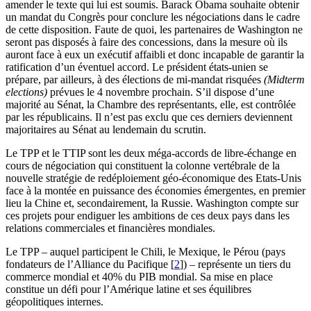
amender le texte qui lui est soumis. Barack Obama souhaite obtenir
un mandat du Congrès pour conclure les négociations dans le cadre
de cette disposition. Faute de quoi, les partenaires de Washington ne
seront pas disposés à faire des concessions, dans la mesure où ils
auront face à eux un exécutif affaibli et donc incapable de garantir la
ratification d’un éventuel accord. Le président états-unien se
prépare, par ailleurs, à des élections de mi-mandat risquées
(Midterm
elections)
prévues le 4 novembre prochain. S’il dispose d’une
majorité au Sénat, la Chambre des représentants, elle, est contrôlée
par les républicains. Il n’est pas exclu que ces derniers deviennent
majoritaires au Sénat au lendemain du scrutin.
Le TPP et le TTIP sont les deux méga-accords de libre-échange en
cours de négociation qui constituent la colonne vertébrale de la
nouvelle stratégie de redéploiement géo-économique des Etats-Unis
face à la montée en puissance des économies émergentes, en premier
lieu la Chine et, secondairement, la Russie. Washington compte sur
ces projets pour endiguer les ambitions de ces deux pays dans les
relations commerciales et financières mondiales.
Le TPP – auquel participent le Chili, le Mexique, le Pérou (pays
fondateurs de l’Alliance du Pacifique
[
2
]
) – représente un tiers du
commerce mondial et 40% du PIB mondial. Sa mise en place
constitue un défi pour l’Amérique latine et ses équilibres
géopolitiques internes.