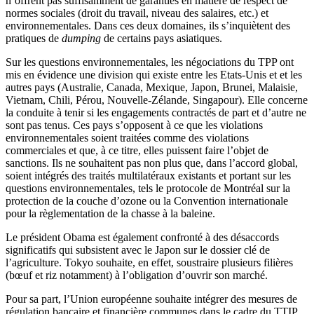
n’offrent pas suffisamment de garanties en matière de respect de
normes sociales (droit du travail, niveau des salaires, etc.) et
environnementales. Dans ces deux domaines, ils s’inquiètent des
pratiques de
dumping
de certains pays asiatiques.
Sur les questions environnementales, les négociations du TPP ont
mis en évidence une division qui existe entre les Etats-Unis et et les
autres pays (Australie, Canada, Mexique, Japon, Brunei, Malaisie,
Vietnam, Chili, Pérou, Nouvelle-Zélande, Singapour). Elle concerne
la conduite à tenir si les engagements contractés de part et d’autre ne
sont pas tenus. Ces pays s’opposent à ce que les violations
environnementales soient traitées comme des violations
commerciales et que, à ce titre, elles puissent faire l’objet de
sanctions. Ils ne souhaitent pas non plus que, dans l’accord global,
soient intégrés des traités multilatéraux existants et portant sur les
questions environnementales, tels le protocole de Montréal sur la
protection de la couche d’ozone ou la Convention internationale
pour la règlementation de la chasse à la baleine.
Le président Obama est également confronté à des désaccords
significatifs qui subsistent avec le Japon sur le dossier clé de
l’agriculture. Tokyo souhaite, en effet, soustraire plusieurs filières
(bœuf et riz notamment) à l’obligation d’ouvrir son marché.
Pour sa part, l’Union européenne souhaite intégrer des mesures de
régulation bancaire et financière communes dans le cadre du TTIP,