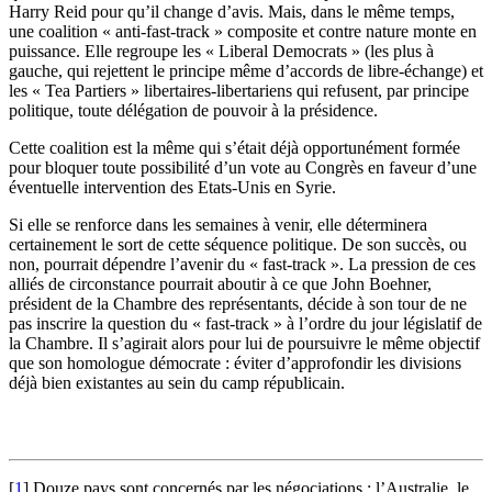
Harry Reid pour qu’il change d’avis. Mais, dans le même temps,
une coalition « anti-fast-track » composite et contre nature monte en
puissance. Elle regroupe les « Liberal Democrats » (les plus à
gauche, qui rejettent le principe même d’accords de libre-échange) et
les « Tea Partiers » libertaires-libertariens qui refusent, par principe
politique, toute délégation de pouvoir à la présidence.
Cette coalition est la même qui s’était déjà opportunément formée
pour bloquer toute possibilité d’un vote au Congrès en faveur d’une
éventuelle intervention des Etats-Unis en Syrie.
Si elle se renforce dans les semaines à venir, elle déterminera
certainement le sort de cette séquence politique. De son succès, ou
non, pourrait dépendre l’avenir du « fast-track ». La pression de ces
alliés de circonstance pourrait aboutir à ce que John Boehner,
président de la Chambre des représentants, décide à son tour de ne
pas inscrire la question du « fast-track » à l’ordre du jour législatif de
la Chambre. Il s’agirait alors pour lui de poursuivre le même objectif
que son homologue démocrate : éviter d’approfondir les divisions
déjà bien existantes au sein du camp républicain.
[
1
]
Douze pays sont concernés par les négociations : l’Australie, le