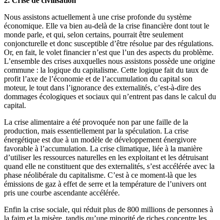
2.
Crise de civilisation
Nous assistons actuellement à une crise profonde du système
économique. Elle va bien au-delà de la crise financière dont tout le
monde parle, et qui, selon certains, pourrait être seulement
conjoncturelle et donc susceptible d’être résolue par des régulations.
Or, en fait, le volet financier n’est que l’un des aspects du problème.
L’ensemble des crises auxquelles nous assistons possède une origine
commune : la logique du capitalisme. Cette logique fait du taux de
profit l’axe de l’économie et de l’accumulation du capital son
moteur, le tout dans l’ignorance des externalités, c’est-à-dire des
dommages écologiques et sociaux qui n’entrent pas dans le calcul du
capital.
La crise alimentaire a été provoquée non par une faille de la
production, mais essentiellement par la spéculation. La crise
énergétique est due à un modèle de développement énergivore
favorable à l’accumulation. La crise climatique, liée à la manière
d’utiliser les ressources naturelles en les exploitant et les détruisant
quand elle ne constituent que des externalités, s’est accélérée avec la
phase néolibérale du capitalisme. C’est à ce moment-là que les
émissions de gaz à effet de serre et la température de l’univers ont
pris une courbe ascendante accélérée.
Enfin la crise sociale, qui réduit plus de 800 millions de personnes à
la faim et la misère, tandis qu’une minorité de riches concentre les